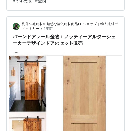
#
うすめ液
#
金物
初心者にも分かりやすくその違いや使い方をご紹介しま
す！ そもそも、うすめ液って何に使うの？？ まずは基本
からご説明します！！ うすめ液とは”塗料を薄めるた
海外住宅建材の魅惑な輸入建材商品ECショップ｜輸入建材ヴ
め”の液体です。 他にも使用後のハケやローラーを洗った
•
ィクトリー
1年前
り、塗装面に付いた汚…
バーンドアレール金物＋ノッティーアルダーシェ
ーカーデザインドアのセット販売