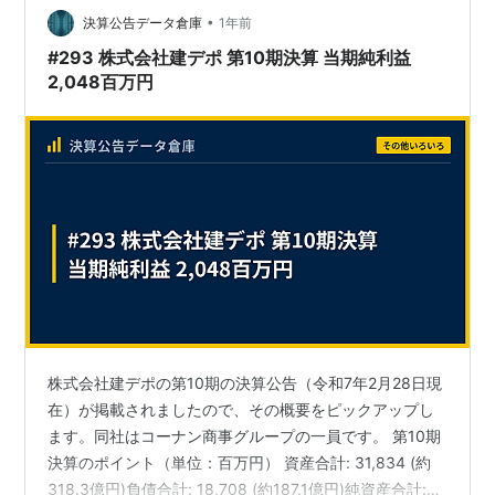
はコンクリートなどの固い素材にしっかり物を固定する
•
決算公告データ倉庫
1年前
ための、プロ仕様の優秀アイテムなのです。とはい…
#293 株式会社建デポ 第10期決算 当期純利益
2,048百万円
株式会社建デポの第10期の決算公告（令和7年2月28日現
在）が掲載されましたので、その概要をピックアップし
ます。同社はコーナン商事グループの一員です。 第10期
決算のポイント（単位：百万円） 資産合計: 31,834 (約
318.3億円)負債合計: 18,708 (約187.1億円)純資産合計: