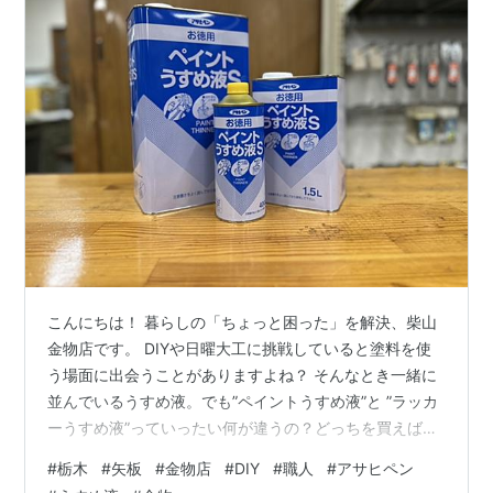
こんにちは！ 暮らしの「ちょっと困った」を解決、柴山
金物店です。 DIYや日曜大工に挑戦していると塗料を使
う場面に出会うことがありますよね？ そんなとき一緒に
並んでいるうすめ液。でも”ペイントうすめ液”と ”ラッカ
ーうすめ液”っていったい何が違うの？どっちを買えばい
いの？って 迷っちゃうんですよ・・・。 今回はアサヒペ
#
栃木
#
矢板
#
金物店
#
DIY
#
職人
#
アサヒペン
ンから販売されている定番のうすめ液を取り上げながら