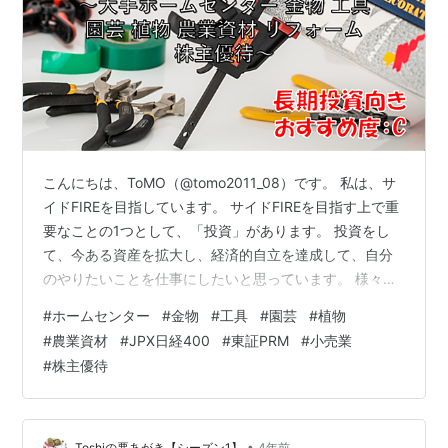
こんにちは、ToMO（@tomo2011_08）です。 私は、サ
イドFIREを目指しています。 サイドFIREを目指す上で重
要なことの1つとして、「投資」があります。 投資をし
て、今ある資産を拡大し、経済的自立を達成して、自分
のやりたいことを仕事にしたいと思っています。 様々な
投資の方法がありますが、その中の1つとして株式投資が
#
ホームセンター
#
金物
#
工具
#
園芸
#
植物
あり、株式投資を行う上で株式銘柄を分析することは非
#
農業資材
#
JPX日経400
#
東証PRM
#
小売業
常に重要なことです。 日本株式投資をされる方の必需品
#
株主優待
といえるのが、以下の四季報になります。 お持ちでない
方は、以下から購入して読まれることをお勧めします。
リンク 銘柄の事業内容は？、業績はどうか？、配当はい
くらなのか？…
•
Toshiの悪あがき【シーズン1】
4年前