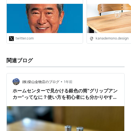
ず警察に訴えるのは世間では当たり前
のことだ。常識的な措置を選んだ貴乃
twitter.com
kanademono.design
関連ブログ
•
(株)柴山金物店のブログ
1年前
ホームセンターで見かける銀色の筒“グリップアン
カー”ってなに？使い方を初心者にも分かりやす
く！