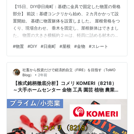
【15日、DIY@日南町：基礎に金具で固定した物置の骨格
部分】 前説：基礎コンクリから始め、２カ月かかって設
置開始。 基礎に物置躯体を設置しました。 屋根骨格をつ
くり、現場合わせ。 垂木を固定し、屋根躯体はできまし
た。 物置の大きさ横幅約２ｍは、軽四に詰める材木の長
さで決めました。 屋根にいただきもののスレートを取り
#
物置
#
DIY
#
日南町
#
屋根
#
金物
#
スレート
付けるのはいつのことやら…。 前説：基礎コンクリから
始め、２カ月かかって設置開始。 ８月13日にモルタル基
礎と独立基礎を作り始め、９月15日にやっと物置（骨
社畜から投資だけで経済的自立（FIRE）を目指す（ToMO
格）を設置できました。これまでの歩みは過去記事をご
•
Blog）
2年前
参照ください。 pagetaka.hatenablog.jp pagetak…
【株式銘柄徹底分析】コメリ KOMERI（8218）
～大手ホームセンター 金物 工具 園芸 植物 農業資
材 リフォーム 株主優待～