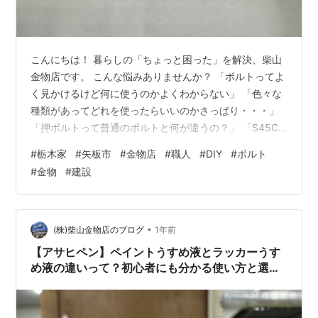
こんにちは！ 暮らしの「ちょっと困った」を解決、柴山
金物店です。 こんな悩みありませんか？ 「ボルトってよ
く見かけるけど何に使うのかよくわからない」 「色々な
種類があってどれを使ったらいいのかさっぱり・・・」
「押ボルトって普通のボルトと何が違うの？」 「S45C
や焼入れ、10.9って何？ボルトの強さってどうやって決
#
栃木家
#
矢板市
#
金物店
#
職人
#
DIY
#
ボルト
まるの？」 そんな疑問を持つ初心者の方は多いです。て
#
金物
#
建設
か種類になるとプロでも難しいです。 ボルトは建築や
DIY、機械の組み立てなどで必須パーツですが種類や性能
の違いが 複雑で混乱しやすいですよね。間違ったボルト
を使うと部品が緩んだり破損したり、 大きなトラブルに
•
(株)柴山金物店のブログ
1年前
つながることもあります…
【アサヒペン】ペイントうすめ液とラッカーうす
め液の違いって？初心者にも分かる使い方と選び
方