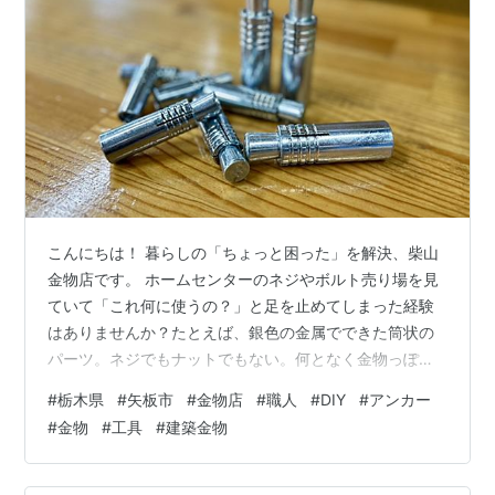
こんにちは！ 暮らしの「ちょっと困った」を解決、柴山
金物店です。 ホームセンターのネジやボルト売り場を見
ていて「これ何に使うの？」と足を止めてしまった経験
はありませんか？たとえば、銀色の金属でできた筒状の
パーツ。ネジでもナットでもない。何となく金物っぽい
けど、どこにどう使うか想像がつかない――そんな謎の
#
栃木県
#
矢板市
#
金物店
#
職人
#
DIY
#
アンカー
金具に出会ったことがある人も多いはずです。商品ラベ
#
金物
#
工具
#
建築金物
ルには「グリップアンカー」と書かれている。だけどそ
れが何なのか何に使うものなのか、説明もなければピン
とこない。見た目はただの短い金属パイプ・・・でも実