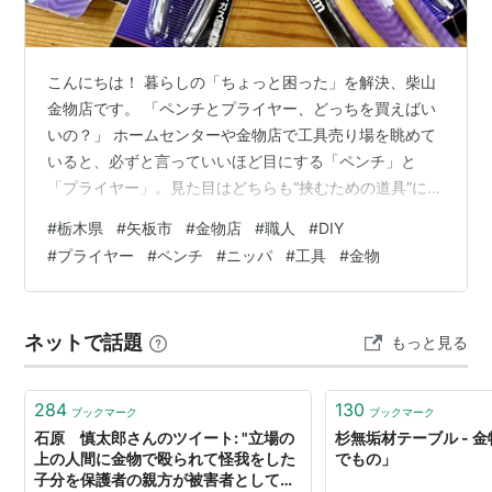
こんにちは！ 暮らしの「ちょっと困った」を解決、柴山
金物店です。 「ペンチとプライヤー、どっちを買えばい
いの？」 ホームセンターや金物店で工具売り場を眺めて
いると、必ずと言っていいほど目にする「ペンチ」と
「プライヤー」。見た目はどちらも“挟むための道具”に見
えるし置かれている棚も近いから、違いが分からなくて
#
栃木県
#
矢板市
#
金物店
#
職人
#
DIY
も何となく同じ仲間だろう・・・と考えてしまう人も多
#
プライヤー
#
ペンチ
#
ニッパ
#
工具
#
金物
いでしょう。 ところが実際にはペンチとプライヤーは得
意な作業や構造がまったく違う工具です。「ペンチ＝つ
かむ・切る系」 「プライヤー＝つかむ・回す系」と分け
ネットで話題
もっと見る
るとイメージしやすいですが、両者の境界線は曖昧な部
分もありプロの職人でも呼び方が混ざるこ…
284
130
ブックマーク
ブックマーク
石原 慎太郎さんのツイート: "立場の
杉無垢材テーブル - 
上の人間に金物で殴られて怪我をした
でもの」
子分を保護者の親方が被害者としてま