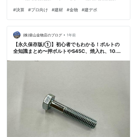
13,126 (約131.3億円)当期純利益: 2,048 (約20.5億円) 今
#
決算
#
プロ向け
#
建材
#
金物
#
建デポ
回の決算では、当期純利益として2,048百万円（約20.5
億円）という非常に高い収益を計上しています。資産合
計は約318.3億円、負債合計は約187.1億円で、純資産合
•
計は約131.3億円と、極めて健全な財務基盤を誇り…
(株)柴山金物店のブログ
1年前
【永久保存版/①】初心者でもわかる！ボルトの
全知識まとめ〜押ボルトやS45C、焼入れ、10.9
まで徹底解説〜