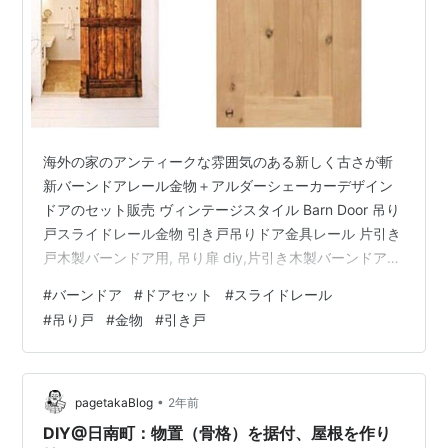
海外の家のアンティークな雰囲気のある新しく古さが斬
新バーンドアレール金物＋アルダーシェーカーデザイン
ドアのセット販売 ヴィンテージスタイル Barn Door 吊り
戸スライドレール金物 引き戸吊りドア金具レール 片引き
戸木製バーンドア用, 吊り扉 diy,片引き木製バーンドア
用, ハート型 片引き戸 トラック レールキット,ステンレス
#
バーンドア
#
ドアセット
#
スライドレール
製Y型バーンドアツインロールレール セット販売 ヴィン
#
吊り戸
#
金物
#
引き戸
テージスタイル 吊り戸スライドレール金物とドアをセッ
トで販売 リクエストも多かった商品を今回このリーズナ
ブルな価格でお届けいたします。 大人気のレール金物で
す、軽くスライド可能ですのでお子様にもラクラク、
•
pagetakaBlog
2年前
そ…
DIY@日南町：物置（骨格）を据付、屋根を作り