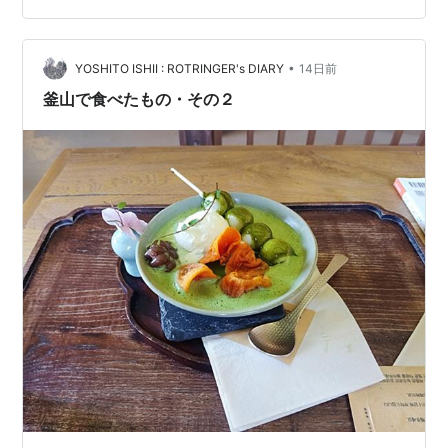
お店がかなりの数ありますよ。それもいろんな料理でねw
そしてどこも結構な盛況ぶりだぜwww いつか入ってみた
•
いね。どのくらい日本のそれと相違ないか確かめてみな
YOSHITO ISHII : ROTRINGER's DIARY
14日前
いとねwwwwww さーてっと、ライブハウスに急ぐぜ！
釜山で食べたもの・その２
YUGIC…