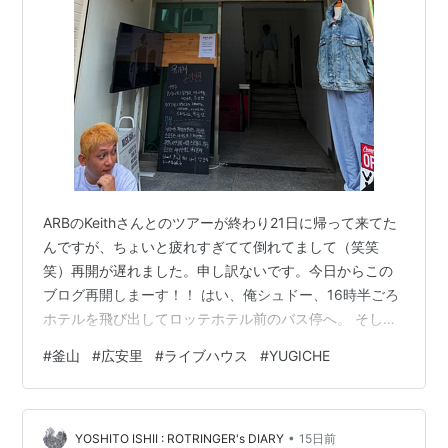
ARBのKeithさんとのツアーが終わり21日に帰って来てた
んですが、ちょいと疲れすぎてて倒れてまして（笑笑
笑）再開が遅れました。申し訳ないです。今日からこの
ブログ再開しまーす！！ はい、俺シュドー、16時半ごろ
ホテルを飛び出してロッテホテル前のバス停へ。 そした
ら目の前で俺が乗るべきバスが出発^^; 何種類かの番号の
#
釜山
#
広安里
#
ライブハウス
#
YUGICHE
バスがこっから目的地まで行くみたいなんだけど、各番
号で目的地までかかる時間が10分から20分くらい違うの
ね。今目の前を通り過ぎてったバスが最短の時間で目的
•
地まで到着するバスだったんだよね〜^^; 次に目的地まで
YOSHITO ISHII : ROTRINGER's DIARY
15日前