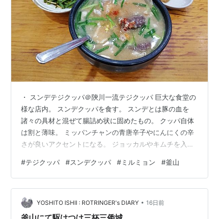
・ スンデテジクッパ＠陝川一流テジクッパ 巨大な食堂の
様な店内。 スンデクッパを食す。 スンデとは豚の血を
諸々の具材と混ぜて腸詰め状に固めたもの。 クッパ自体
は割と薄味。 ミッパンチャンの青唐辛子やにんにくの辛
さが良いアクセントになる。 ジョッカルやキムチを入れ
ることで味を調節できる。 ミルミョン＠家温ミルミョン
#
テジクッパ
#
スンデクッパ
#
ミルミョン
#
釜山
海雲台 釜山の麺といえばミルミョンらしい 冷麺というよ
り冷やし中華に近い食感 ご馳走様でしたー ヤカンに麦茶
かと思ったらスープであった
•
YOSHITO ISHII : ROTRINGER's DIARY
16日前
釜山にて駆けつけ三杯三倭城