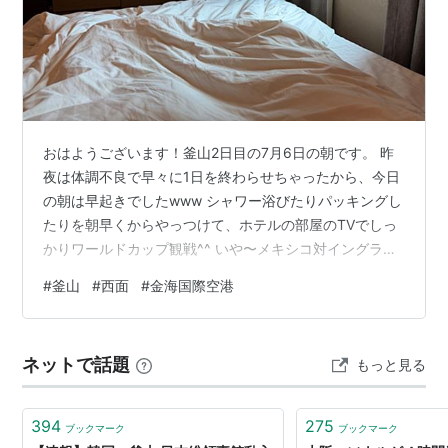
おはようございます！釜山2日目の7月6日の朝です。 昨
夜は体調不良で早々に1日を終わらせちゃったから、今日
の朝は早起きでしたwww シャワー浴びたりパッキングし
たりを朝早くからやっつけて、ホテルの部屋のTVでしっ
かりワールドカップ観戦^^ いや〜メキシコ対イングラン
ド、面白かったね〜^^ 普通にトリバゴやらアゴダなんか
#
釜山
#
西面
#
金海国際空港
の予約サイトから予約すると11時チェックアウトなんだ
けど、今回はホテルの公式サイトから予約してたんでチ
ェックアウト時間は13時！！ 10時からのゲームだったけ
ネットで話題
もっと見る
ど、終了までゆっくり観ることが出来たぜw しかし昨日
から引き続き高確率の雨予報なのにどっぴーかんなんで
すけどー！！ 日本円…
394
275
ブックマーク
ブックマーク