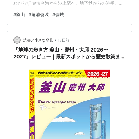
わからず 金海空港から沙上駅へ。地下鉄からの眺望。地
震がない国ならではやね・・ かつて訪れた清水もそうだ
#
釜山
#
亀浦倭城
#
倭城
ったし台湾の淡水もそうでしたが 海に近い街には独特の
「抜け感」があります。 着陸したのが午後13時で14時に
空港出発。今日行ける場所は限られている。 だが時間を
•
無駄にはしません。 自分は以前から倭城に興味があり。
読書と小さな発見
17日前
なので釜山市内の倭城を中心に回ることに。 亀浦倭城 倭
『地球の歩き方 釜山・慶州・大邱 2026〜
城とは豊臣秀吉の…
2027』レビュー｜最新スポットから歴史散策まで
完全網羅の韓国旅ガイド