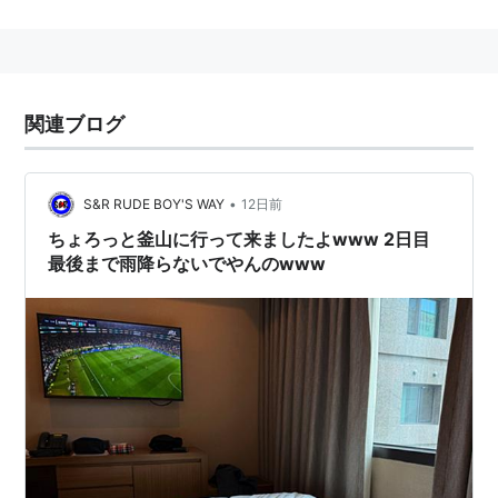
港
→
釜山港
スポーツチーム
関連ブログ
→
釜山アイパーク
•
S&R RUDE BOY'S WAY
12日前
ちょろっと釜山に行って来ましたよwww 2日目
最後まで雨降らないでやんのwww