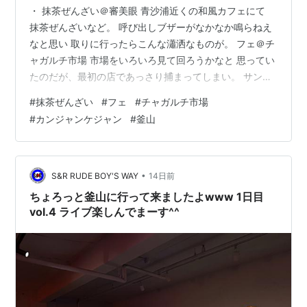
・ 抹茶ぜんざい＠審美眼 青沙浦近くの和風カフェにて
抹茶ぜんざいなど。 呼び出しブザーがなかなか鳴らねえ
なと思い 取りに行ったらこんな瀟洒なものが。 フェ＠チ
ャガルチ市場 市場をいろいろ見て回ろうかなと 思ってい
たのだが、最初の店であっさり捕まってしまい。 サンチ
ュで巻いてコチュジャンをつけて食べたり わさび醤油
#
抹茶ぜんざい
#
フェ
#
チャガルチ市場
（ラベルを見たら九州の醤油だった）で食べたり。 今年
#
カンジャンケジャン
#
釜山
初めてホヤにありつけた。 カンジャンケジャン定食＠オ
モニカンジャンケジャン カンジャンケジャンを初めて食
べましたが 身が濃厚でとても美味しゅうございました
•
S&R RUDE BOY'S WAY
14日前
ちょろっと釜山に行って来ましたよwww 1日目
vol.4 ライブ楽しんでまーす^^