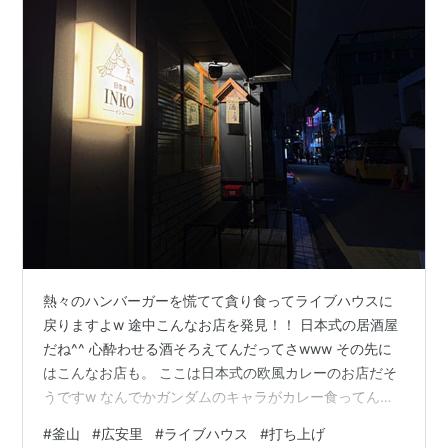
熱々のハンバーガーを慌てて貪り食ってライブハウスに
戻りますよw 途中こんなお店を発見！！ 日本式の居酒屋
だね^^ 心酔わせる酒そろえてんだってさwww その先に
はこんなお店も。 ここは日本式の欧風カレーのお店だそ
うですw なんでかガンダムのキャラがカレー食ってんし
www しかし、いっときのあのNO JAPAN！！はどこへ行
#
釜山
#
広安里
#
ライブハウス
#
打ち上げ
っちゃったんだ！！！！ 最近の韓国はどこでも日本式の