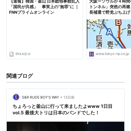
【速報】韓国・釜山 日本総領事館乱入
大阪ーソウルが４時間
「国民が共感」 事実上の“無罪”に ｜
トンネル」突然の再燃
FNNプライムオンライン
長補選で野党ぶち上げ
ジタル
this.kiji.is
www.tokyo-np.co.jp
関連ブログ
•
S&R RUDE BOY'S WAY
13日前
ちょろっと釜山に行って来ましたよwww 1日目
vol.5 最後大トリは日本のバンドでした！