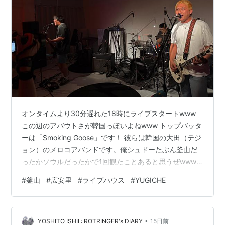
オンタイムより30分遅れた18時にライブスタートwww
この辺のアバウトさが韓国っぽいよねwww トップバッタ
ーは「Smoking Goose」です！ 彼らは韓国の大田（テジ
ョン）のメロコアバンドです。俺シュドーたぶん釜山だ
ったかソウルだったかで1回観たことあると思うぜwww
ハイスタ好きが全面に出てて楽しかったw そんで2番目に
#
釜山
#
広安里
#
ライブハウス
#
YUGICHE
出て来たのはソウルの「Winning Shot」 これまたメロコ
アバンドですw 打ち上げでちょっと話したけど、すごく
良い子たちでした^^ 3番目に登場したのは今回の急な渡
•
韓の目的のバンド、完全復活した「SIDECAR」！！
YOSHITO ISHII : ROTRINGER's DIARY
15日前