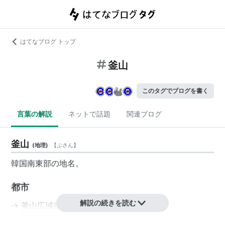
はてなブログ トップ
釜山
このタグでブログを書く
言葉の解説
ネットで話題
関連ブログ
釜山
(
地理
)
【
ぷさん
】
韓国南東部の地名。
都市
解説の続きを読む
→
釜山広域市