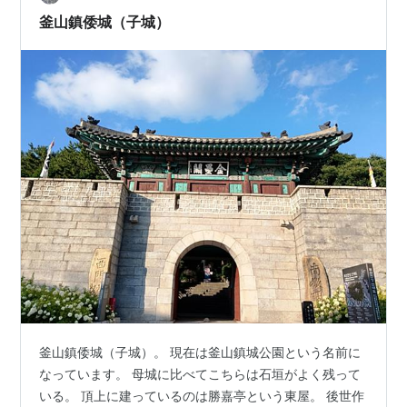
SIDECARはもう1枚いっとけwww みん…
釜山鎮倭城（子城）
釜山鎮倭城（子城）。 現在は釜山鎮城公園という名前に
なっています。 母城に比べてこちらは石垣がよく残って
いる。 頂上に建っているのは勝嘉亭という東屋。 後世作