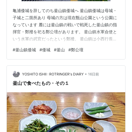
亀浦倭城を辞してのち釜山鎮倭城へ 釜山鎮倭城は母城・
子城と二箇所あり 母城の方は現在甑山公園という公園に
なっています 麓には釜山鎮の戦いで戦死した釜山鎮の指
揮官・鄭撥を祀る鄭公壇があります。 釜山鎮水軍僉使と
いう水軍の武官だったという鄭撥。 釜山鎮は小西行長・
宗義智連合軍によって 日本軍の上陸から僅か半日で落ち
#
釜山鎮倭城
#
倭城
#
釜山
#
鄭公壇
てしまったとか。 女性も巻き添えを喰って多く亡くなっ
たらしく、 傍らに烈女◯◯と書かれた石碑もある。 鄭
公壇を辞して脇の坂道を登ってゆくと見えてくるケーブ
•
ルカー。 これを3つ乗り継いで甑山公園の頂上へ 途中に
YOSHITO ISHII : ROTRINGER's DIARY
16日前
あるこの石垣が釜山鎮倭城の遺構。 石垣は他にもあるよ
釜山で食べたもの・その１
うですが自分が見たのはこれだ…