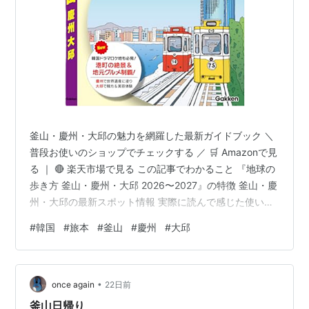
釜山・慶州・大邱の魅力を網羅した最新ガイドブック ＼
普段お使いのショップでチェックする ／ 🛒 Amazonで見
る ｜ 🔴 楽天市場で見る この記事でわかること 『地球の
歩き方 釜山・慶州・大邱 2026〜2027』の特徴 釜山・慶
州・大邱の最新スポット情報 実際に読んで感じた使いや
すさと旅への役立ち度 メリット・デメリット どんな人に
#
韓国
#
旅本
#
釜山
#
慶州
#
大邱
向いているガイドブックか 商品概要｜地球の歩き方 釜
山・慶州・大邱 2026〜2027とは 『地球の歩き方 釜山・
慶州・大邱 2026〜2027』は、韓国南部の人気都市を網
•
羅した最新ガイドブックです。海の街・釜山、歴史の
once again
22日前
都・慶州、グルメと文化の街・大邱を中心に…
釜山日帰り