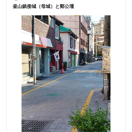
最短のバスが来るまで18分の表記。10分くらいで目的地
釜山鎮倭城（母城）と鄭公壇
まで行く別のバス…