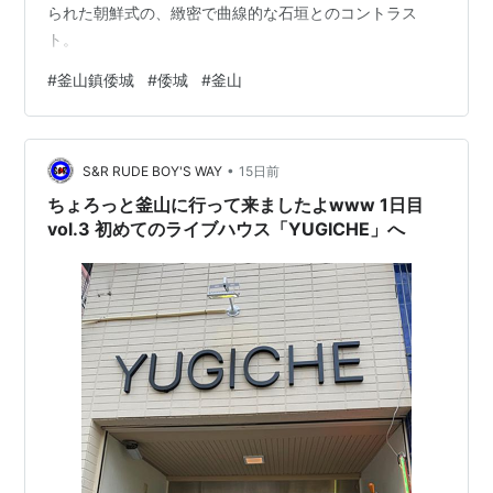
られた朝鮮式の、緻密で曲線的な石垣とのコントラス
ト。
#
釜山鎮倭城
#
倭城
#
釜山
•
S&R RUDE BOY'S WAY
15日前
ちょろっと釜山に行って来ましたよwww 1日目
vol.3 初めてのライブハウス「YUGICHE」へ