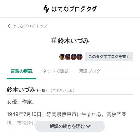
はてなブログ トップ
鈴木いづみ
このタグでブログを書く
言葉の解説
ネットで話題
関連ブログ
鈴木いづみ
(
一般
)
【
すずきいづみ
】
女優、作家。
1949年7月10日、静岡県伊東市に生まれる。高校卒業
後、市役所に勤務。
解説の続きを読む
1969年上京、モデル、俳優を経て作家となる。