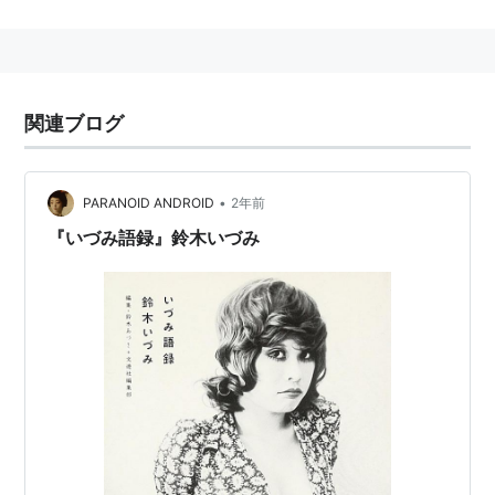
1973年、伝説となった天才アルトサックス奏者、
阿部
薫
と結婚、一女をもうける。新聞、雑誌、単行本、映
画、舞台（天井桟敷）、テレビなどあらゆるメディアに
登場。その存在自体が一つのメディアとなり、70年代を
関連ブログ
体現する。
1986年2月17日、異常な速度で燃焼した36年7ヶ月の生
に、首吊り自殺で終止符を打つ。
•
PARANOID ANDROID
2年前
amazon:鈴木いづみ
『いづみ語録』鈴木いづみ