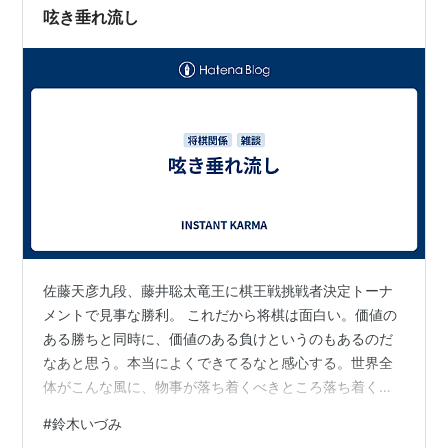
呟き垂れ流し
佐藤天彦九段、藤井聡太竜王に棋王戦挑戦者決定トーナ
メントで見事な勝利。 これだから将棋は面白い。価値の
ある勝ちと同時に、価値のある負けというのもあるのだ
なあと思う。本当によくできてるなと感心する。世界全
体がこんな風に、物事が落ち着くべきところ落ち着く、
というように進行していけばいいのだが。 「鈴木いづみ
#
鈴木いづみ
×阿部薫 ラブ・オブ・スピード」（文遊社） 騒 恵美子