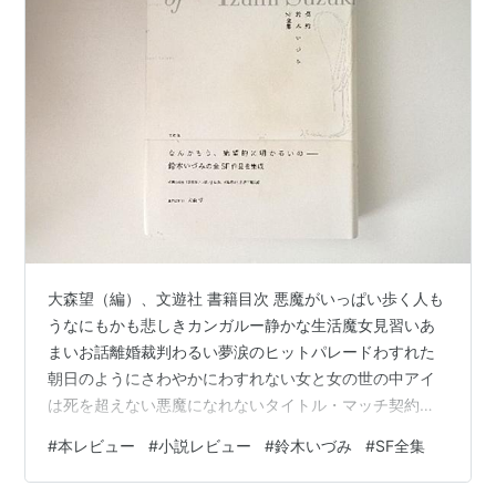
大森望（編）、文遊社 書籍目次 悪魔がいっぱい歩く人も
うなにもかも悲しきカンガルー静かな生活魔女見習いあ
まいお話離婚裁判わるい夢涙のヒットパレードわすれた
朝日のようにさわやかにわすれない女と女の世の中アイ
は死を超えない悪魔になれないタイトル・マッチ契約水
の記憶煙が目にしみるラブ・オブ・スピードなぜか、ア
#
本レビュー
#
小説レビュー
#
鈴木いづみ
#
SF全集
ップ・サイド・ダウンペパーミント・ラブ・ストーリィ
ユー・メイ・ドリーム夜のピクニックカラッポがいっぱ