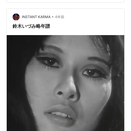
「ライブ・アット 騒 (GAYA) ─ 阿部薫、鈴木いづみ、フ
リージャズメンとの日々 ─」（DU BOOKS） 読む。 芥正
•
彦というのは、「三島由紀夫VS全共闘」のビデオを見た
INSTANT KARMA
4年前
ときには、ダメな全共闘世代の代表選手のように思えて
鈴木いづみ略年譜
腹立たしかったが…