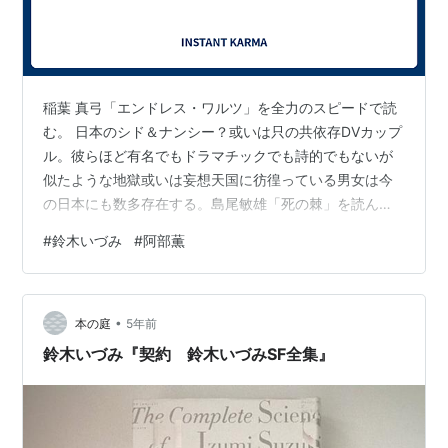
稲葉 真弓「エンドレス・ワルツ」を全力のスピードで読
む。 日本のシド＆ナンシー？或いは只の共依存DVカップ
ル。彼らほど有名でもドラマチックでも詩的でもないが
似たような地獄或いは妄想天国に彷徨っている男女は今
の日本にも数多存在する。島尾敏雄「死の棘」を読んだ
ときにも思ったが、いわゆるヤンデレカップルというも
#
鈴木いづみ
#
阿部薫
のに拙者は完全に不感症であり何のシンパシーも覚えな
いのである。まして読売新聞記者のグレちゃった娘と病
的ナルシズム・ミュージシャンの＜破滅的＞恋愛物語な
•
んて、特攻体験を背負った島尾夫妻とさえ比較にもなら
本の庭
5年前
ない。こんなのよりナル＆マサコの方がよっぽど興味深
鈴木いづみ『契約 鈴木いづみSF全集』
いし同情する。ただ作品の内容はともかくとして…