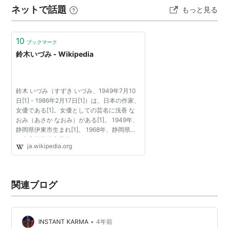
ネットで話題
もっと見る
の2面性がよくわかる。 「感受性が鋭くてしかも元気で
いる、というのはむずかしいもんだね。」 …
10
ブックマーク
鈴木いづみ - Wikipedia
鈴木 いづみ（すずき いづみ、1949年7月10
日[1] - 1986年2月17日[1]）は、日本の作家、
女優である[1]。女優としての芸名に浅香 な
おみ（あさか なおみ）がある[1]。 1949年、
静岡県伊東市生まれ[1]。 1968年、静岡県立
伊東高等学校卒業後、キーパンチャーとして
ja.wikipedia.org
伊東市役所に勤務[1][2]。その傍ら同人誌に
参加していたが...
関連ブログ
•
INSTANT KARMA
4年前