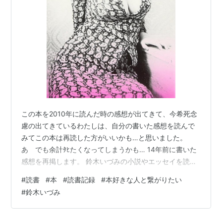
この本を2010年に読んだ時の感想が出てきて、今希死念
慮の出てきているわたしは、自分の書いた感想を読んで
みてこの本は再読した方がいいかも…と思いました。
あゝでも余計ﾀﾋたくなってしまうかも… 14年前に書いた
感想を再掲します。 鈴木いづみの小説やエッセイを読む
と、天上天下唯我独尊というか自分に偽りなく生きてい
#
読書
#
本
#
読書記録
#
本好きな人と繋がりたい
る「強い女」（なんだかポッカリと空いた大きな黒い穴
#
鈴木いづみ
から逃れるようとする強迫観念に囚われているようだ
が）。しかしそれは表層的な物でそれらを「盾」にして
生きてきたのだろうなと思っていた。この本を読むとそ