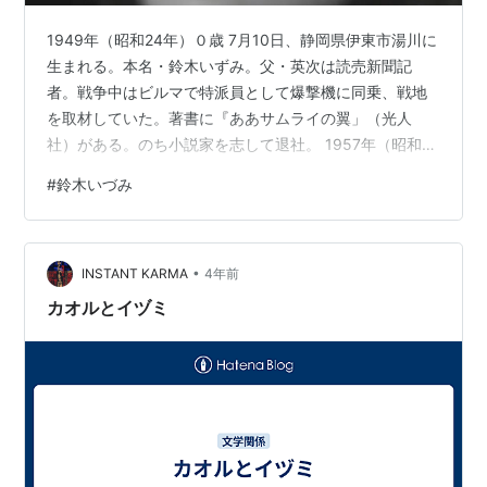
1949年（昭和24年）０歳 7月10日、静岡県伊東市湯川に
生まれる。本名・鈴木いずみ。父・英次は読売新聞記
者。戦争中はビルマで特派員として爆撃機に同乗、戦地
を取材していた。著書に『ああサムライの翼」（光人
社）がある。のち小説家を志して退社。 1957年（昭和
32年）7～8歳 小学校三年のとき、50枚の童話を書く。
#
鈴木いづみ
1965年（昭和40年）15～16歳 県立伊東高校入学。文芸
部に所属。１年の時、詩集「海」に「森は暗い」、
「暁」、「少年のいたところ」、「しのび寄る時間」の
•
詩作品を発表。「海」26号に小説「分裂」を発表。
INSTANT KARMA
4年前
1968年（昭和43年）18～19歳 高校卒業後、伊東市役所
カオルとイヅミ
にキーパンチャー…