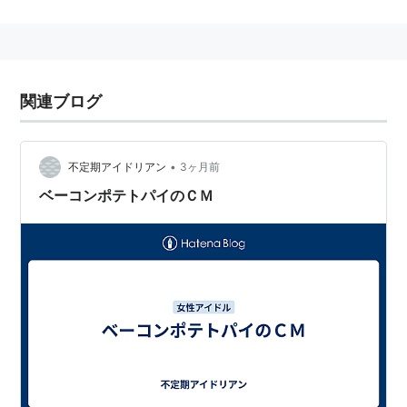
の雑収入も合わせて30億円に達するものと報道されて
いる
。
(2007年)
略歴
関連ブログ
1990年代後半から2000年代前半に掛けての「セブンテ
ィーン」で頂点を張ったのちに、自身のために創刊され
た雑誌である「
PINKY
」へと移行。「PINKY」は創刊号
•
不定期アイドリアン
3ヶ月前
の表紙からして鈴木えみであり、ほぼ鈴木えみ尽くしの
ベーコンポテトパイのＣＭ
雑誌となった。唯一、佐々木希がこの雑誌の新星として
フィーチャーされたものの、この牙城を崩すには至らな
かった。
『激流』
(Dynamic-metabolism / Torrent-metabolism / Hyper-
と形容される抜群の代謝能力
metabolism / Giga-metabolism)
がその成功のキーポイントであると見られ、セブンティ
ーン時代には彼女に『ヒョードル』というあだ名を与え
たモデル仲間もいたという
。
(すなわち『化け物』つながり)