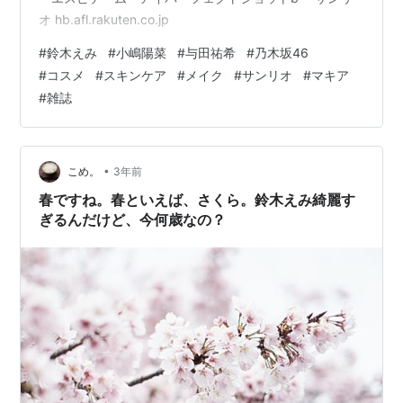
オ hb.afl.rakuten.co.jp
その他エピソード
#
鈴木えみ
#
小嶋陽菜
#
与田祐希
#
乃木坂46
#
コスメ
#
スキンケア
#
メイク
#
サンリオ
#
マキア
12歳のときに日本国籍を得て日本語名「鈴木えみ」を得
#
雑誌
た。中国名はウー・ツーリャン。
•
こめ。
3年前
春ですね。春といえば、さくら。鈴木えみ綺麗す
ぎるんだけど、今何歳なの？