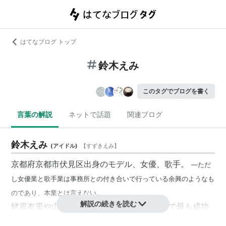
はてなブログ トップ
鈴木えみ
このタグでブログを書く
言葉の解説
ネットで話題
関連ブログ
鈴木えみ
(
アイドル
)
【
すずきえみ
】
京都府京都市伏見区出身のモデル、女優、歌手。
―ただ
し女優業と歌手業は事務所との付き合いで行っている余興のようなも
のであり、本業とは言えない。
解説の続きを読む
蛯原友里や山田優と並んで2000年代の日本で最も成功
した女性モデルの一人であり、その年収はモデル業以外