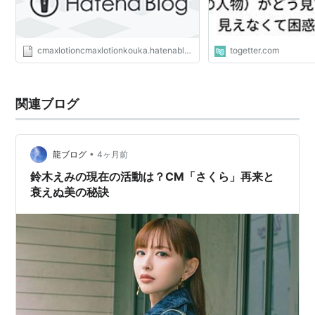
えている)
体重：43 kg
サイズ：B82(B) W58 H86
cmaxlotioncmaxlotionkouka.hatenablog.com
togetter.com
スターダストプロモーション所属。
ユニット「ジュエミリア」のメンバー（活動休止中）。
資生堂マシェリのCMに出演中。
関連ブログ
ドラマ
•
龍ブログ
4ヶ月前
鈴木えみの現在の活動は？CM「さくら」再来と
反乱のボヤージュ（2001年、テレビ朝日）
衰えぬ美の秘訣
ロング・ラブレター〜漂流教室〜（2002年、フジテレ
ビ）
ランチの女王（2002年、フジテレビ）
ウォーターボーイズ2（2004年、フジテレビ）
ナニワ金融道・６―新春ドラマスペシャル（2005年1
月、フジテレビ）