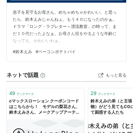
2013年2月15日、「みなさまへ」と題したブログタイト
息子を見守るお母さん、めちゃめちゃかわいい。と思っ
ルで、14日に1歳年上の一般男性と入籍したことを発
たら、鈴木えみじゃんねぇ。もう４０になったのかぁ。
表。
ドラマ「ロング・ラブレター～漂流教室」の時って、ま
2013年10月7日、第1子となる女児を出産。
だ１０代だったよなぁ。お母さん役をやるような年齢に
なっても、かわいいわぁ。
Little Bit - 鈴木 えみ オフィシャルブログ みなさまへ
#
鈴木えみ
#
ベーコンポテトパイ
プロフィール
生年月日：1985年9月13日
ネットで話題
出身地：京都府。生まれは中華人民共和国上海市。中国
もっと見る
にいた頃の写真は流出済み(
Emi Suzuki as a kid
)、子供
の頃から既に「鈴木えみ」の貫禄満点なのであった。
49
29
ブックマーク
ブックマーク
愛称：えみちぃ、えみねぇ、うーちゃん、ヒョードル
cマックスローション クーポンコード
鈴木えみの弟（と主張
はこちらから！ モデルの梨花さん、
物）がどう見てもCG
身長：168cm (ただしこれはデビュー時から一切更新さ
鈴木えみさん、メークアップアーティ
て困惑する人たち
れていないデータ；すなわちデビュー時の身長であり、
ストの濱田マサルさんが紹介するな
ど、知る人ぞ知る商品です。 - キャシ
実際には、相棒の榮倉奈々と同じく、170cmを大きく超
ー�