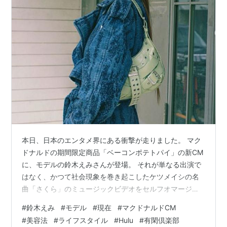
ギャルサー（2006年、日本テレビ）
嫌われ松子の一生（2006年、TBS）
有閑倶楽部（2007年、日本テレビ）
猟奇的な彼女（2008年、TBS）
映画
千年の恋・ひかる源氏物語（2001年12月、全国東映
系）
bird call(2005年10月からyahooで配信)
本日、日本のエンタメ界にある衝撃が走りました。 マク
ドナルドの期間限定商品「ベーコンポテトパイ」の新CM
に、モデルの鈴木えみさんが登場。 それが単なる出演で
バラエティー
はなく、かつて社会現象を巻き起こしたケツメイシの名
ラブ＊リルカ（2005年10月〜、MXテレビ）
曲「さくら」のミュージックビデオをセルフオマージュ
した内容だったからです。 桜吹雪の中で微笑む彼女の姿
#
鈴木えみ
#
モデル
#
現在
#
マクドナルドCM
に、「あの頃と全く変わっていない」 「時が止まってい
#
美容法
#
ライフスタイル
#
Hulu
#
有閑倶楽部
PV
る」と驚愕の声が広がっています。 かつてティーン雑誌