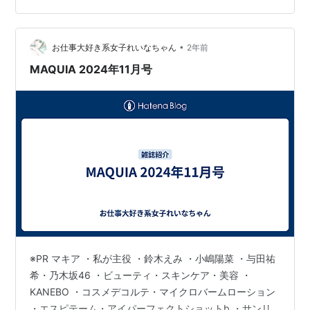
の表紙を独占し、ドラマでもヒロインを演じた彼女は、
ケツメイシ「さくら」
今、どのような日々を送り、どのような未来を見据えて
いるのでしょうか。 この記事では、最新の活動状況、世
•
お仕事大好き系女子れいなちゃん
2年前
写真集
間を驚かせたCMの舞台裏、そして彼女…
MAQUIA 2024年11月号
鈴木えみビジュアルブック LOVE!（2002年、集英社）
鈴木えみビジュアルブック Love love(2006年1月、集
英社)
CM
明治製菓、メルティーキッス＆ポルテ
大塚製薬、カロリーメイト（2003年 - ）
資生堂、マシェリ（2004年〜）
ジークス天神、リニューアルオープン告知（2004年）
※PR マキア ・私が主役 ・鈴木えみ ・小嶋陽菜 ・与田祐
サントリーフーズ、DAKARA
希・乃木坂46 ・ビューティ・スキンケア・美容 ・
KANEBO ・コスメデコルテ・マイクロバームローション
・エスピテーム・アイパーフェクトショットb ・サンリ