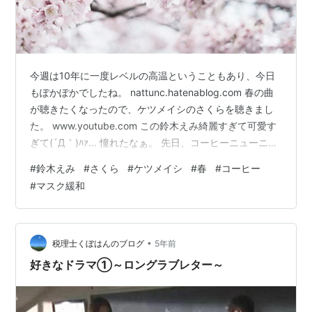
今週は10年に一度レベルの高温ということもあり、今日
もぽかぽかでしたね。 nattunc.hatenablog.com 春の曲
が聴きたくなったので、ケツメイシのさくらを聴きまし
た。 www.youtube.com この鈴木えみ綺麗すぎて可愛す
ぎて(´Д｀)ﾊｧ… 憧れたなぁ。 先日、コーヒーニューニュ
ーのCM流れてきて、相席スタートの山添好きなんで（ピ
#
鈴木えみ
#
さくら
#
ケツメイシ
#
春
#
コーヒー
ザラ人狼で好きになりました。あれ面白いですよね。）
#
マスク緩和
見てたら、なんかめちゃくちゃ綺麗で鈴木えみにソック
リな女の子がコーヒー飲んでるんですよ。 めちゃくちゃ
鈴木えみに見えるけど…あれ？ケツメイシのさくらに出
てた時って私も若かったし、確か似たような年齢…
•
税理士くぼはんのブログ
5年前
好きなドラマ①～ロングラブレター～