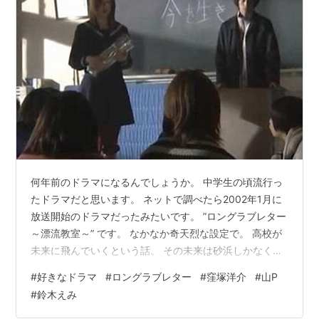
何年前のドラマになるんでしょうか。 中学生の頃流行っ
たドラマだと思います。 ネットで調べたら2002年1月に
放送開始のドラマだったみたいです。 ”ロングラブレター
～漂流教室～” です。 なかなか奇天烈な設定で。 高校が
未来に飛んでいくという話。 その未来は砂浜しかなく
て、 高校だけその砂浜にポツンとあるという… 未来の地
#
好きなドラマ
#
ロングラブレター
#
窪塚洋介
#
山P
球は人間のせいで汚染されて何もかもが破壊されてとい
#
鈴木えみ
う設定で環境問題に訴えかけるようなシナリオだったと
記憶しています。 なので、最終的なオチは木々を育てよ