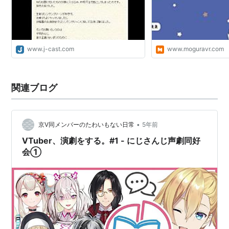
www.j-cast.com
www.moguravr.com
関連ブログ
•
京V同メンバーのたわいもない日常
5年前
VTuber、演劇をする。#1 - にじさんじ声劇同好
会①