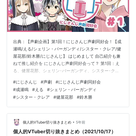
出典：【声劇企画】第1回！にじさんじ声劇同好会！【成
瀬鳴/える/シェリン・バーガンディ/シスター・クレア/健
屋花那/鈴木勝/にじさんじ】 はじめまして 自己紹介も兼
ねて推し紹介を にじさんじ声劇同好会って？ 第1回：え
る、健屋花那、シェリン･バーガンディ、シスター･クレ
ア、鈴木勝、成瀬鳴 ①「シェリン探偵事務所！追跡調査
#
にじさんじ
#
声劇
#
にじさんじ声劇同好会
編」 ②稲荷喫茶店 ③何も知らないままでいい
#
成瀬鳴
#
える
#
シェリン・バーガンディ
④『Who is a star ?』 ⑤コント「アイドルオーディショ
#
シスター・クレア
#
健屋花那
#
鈴木勝
ン」 ⑥夜散歩 ⑦メイドさんパニック 筆者がこの企画を
注目する理由 成瀬鳴、鈴木勝、健屋花那に興味を持って
頂いた方々へ。 はじめまして こんにちは、京都大学バー
チャ…
•
個人的VTuber切り抜きまとめ
5年前
個人的VTuber切り抜きまとめ（2021/10/17）