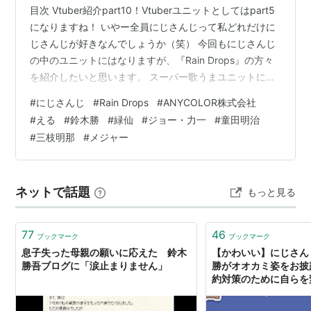
目次 Vtuber紹介part10！Vtuberユニットとしてはpart5
になりますね！ いやー全員にじさんじって私どれだけに
じさんじが好きなんでしょうか（笑） 今回もにじさんじ
の中のユニットにはなりますが、『Rain Drops』の方々
を紹介したいと思います。 スーパー歌うまユニットにな
りますよ！男女混合ですよ！ 目次 Rain Dropsとは？ ス
#
にじさんじ
#
Rain Drops
#
ANYCOLOR株式会社
ーパー歌うまユニットRain Dropsのメンバー紹介 える 鈴
#
える
#
鈴木勝
#
緑仙
#
ジョー・力一
#
童田明治
木勝(すずきまさる) 緑仙(リューシェン) ジョー・力一 (じ
#
三枝明那
#
メジャー
ょーりきいち) 童田明治 (わらべだめいじー) 三枝明那(さ
えぐさあきな) この六人のオススメ動画は！？ 最後に
Rai…
ネットで話題
もっと見る
77
46
ブックマーク
ブックマーク
息子失った母親の願いに応えた 鈴木
【かわいい】にじさんじ
勝吾ブログに「涙止まりません」
勝がオオカミ姿をお披露
約対策のために自らを