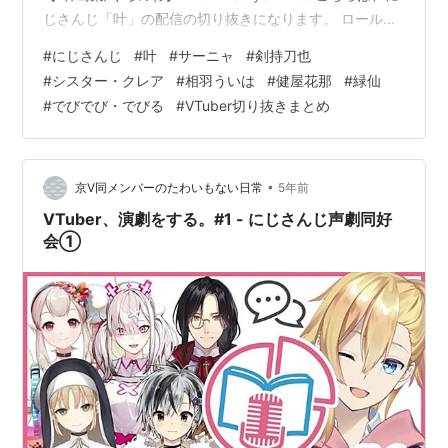
じさんじ「叶」の配信の切り抜きになります。 ロールプ
レイ無視で言うと、大抵は性別変わったら声も多少の変
#
にじさんじ
#
叶
#
サーニャ
#
剣持刀也
化つけるのに、葛葉は絶対に声変えないところ好き ある
#
シスター・クレア
#
相羽ういは
#
健屋花那
#
緑仙
人もこんな風な事があって、もう一人の相方さんに感想
#
でびでび・でびる
#
VTuber切り抜きまとめ
を聞いたらこれと同じような事を言っていたのを思い出
した。 確かに知り合いの男がある朝女装して街に出てる
の見たらそうもなるよなｗそしてオチの「ここにいた男
の人ボコりまし…
•
京V同メンバーのたわいもない日常
5年前
VTuber、演劇をする。#1 - にじさんじ声劇同好
会①