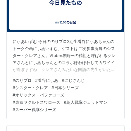
にぃあいずむ 今日ののりプロ2期生看谷にぃあちゃんの
トーク企画にぃあいずむ、ゲストは二次参事所属のシス
ター・クレアさん。Vtuber界随一の精祖と呼ばれるクレ
アさんとにぃあちゃんとのコラボほわほわしてカワイイ
が過ぎますね。クレアさんみたいな国語の先生がいたら
声に聞きほれて授業に身が入らないと思います。にじさ
#
のりプロ
#
看谷にぃあ
#
にじさんじ
んじとしても奇跡みたいな存在でしょうね。 日本シリー
#
シスター・クレア
#
日本シリーズ
ズ いやー、連夜の名勝負素晴らしいですね。オリックス
#
オリックス・バファローズ
が３点リードしたときは、勝負あったかと思いました
#
東京ヤクルトスワローズ
#
鳥人戦隊ジェットマン
が、山田の3ランで追いついたのは流石としか言いようが
#
スーパー戦隊シリーズ
ありません。ここで日本一まで一直線と思いましたが、
あそこでジョーンズが決めるとは思いませ…