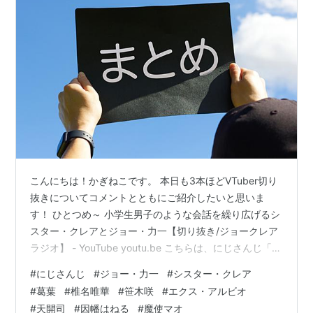
こんにちは！かぎねこです。 本日も3本ほどVTuber切り
抜きについてコメントとともにご紹介したいと思いま
す！ ひとつめ～ 小学生男子のような会話を繰り広げるシ
スター・クレアとジョー・力一【切り抜き/ジョークレア
ラジオ】 - YouTube youtu.be こちらは、にじさんじ「ジ
ョー・力一」「シスター・クレア」のコラボ配信切り抜
#
にじさんじ
#
ジョー・力一
#
シスター・クレア
きになります！ 最初は力ちゃんがはちゃめちゃしてクレ
#
葛葉
#
椎名唯華
#
笹木咲
#
エクス・アルビオ
アさんがはわわな感じかと思ってたけど､蓋を開けたらバ
#
天開司
#
因幡はねる
#
魔使マオ