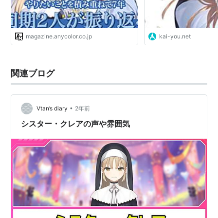
magazine.anycolor.co.jp
kai-you.net
関連ブログ
•
Vtan’s diary
2年前
シスター・クレアの声や雰囲気