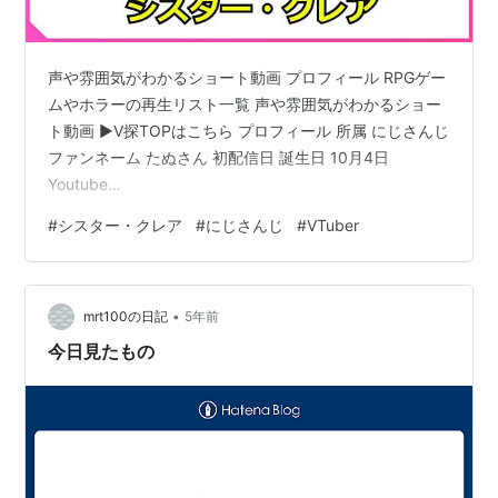
声や雰囲気がわかるショート動画 プロフィール RPGゲー
ムやホラーの再生リスト一覧 声や雰囲気がわかるショー
ト動画 ▶V探TOPはこちら プロフィール 所属 にじさんじ
ファンネーム たぬさん 初配信日 誕生日 10月4日
Youtube
https://www.youtube.com/channel/UC1zFJrfEKvCixhsj
#
シスター・クレア
#
にじさんじ
#
VTuber
NSb1toQ X https://twitter.com/sistercleaire ハッシュタ
グ 【配信タグ】#たぬさんあつまれ【ファンアートタ
グ】#描いたよクレアさん イラストレーターモデラー プ
•
ロフィール 普段は教会にいて、マザーの元で病気を患っ
mrt100の日記
5年前
た貧しい…
今日見たもの