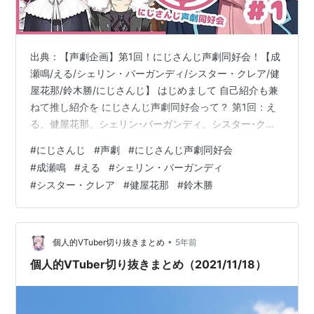
出典：【声劇企画】第1回！にじさんじ声劇同好会！【成
瀬鳴/える/シェリン・バーガンディ/シスター・クレア/健
屋花那/鈴木勝/にじさんじ】 はじめまして 自己紹介も兼
ねて推し紹介を にじさんじ声劇同好会って？ 第1回：え
る、健屋花那、シェリン･バーガンディ、シスター･クレ
ア、鈴木勝、成瀬鳴 ①「シェリン探偵事務所！追跡調査
#
にじさんじ
#
声劇
#
にじさんじ声劇同好会
編」 ②稲荷喫茶店 ③何も知らないままでいい
#
成瀬鳴
#
える
#
シェリン・バーガンディ
④『Who is a star ?』 ⑤コント「アイドルオーディショ
#
シスター・クレア
#
健屋花那
#
鈴木勝
ン」 ⑥夜散歩 ⑦メイドさんパニック 筆者がこの企画を
注目する理由 成瀬鳴、鈴木勝、健屋花那に興味を持って
頂いた方々へ。 はじめまして こんにちは、京都大学バー
チャ…
•
個人的VTuber切り抜きまとめ
5年前
個人的VTuber切り抜きまとめ（2021/11/18）