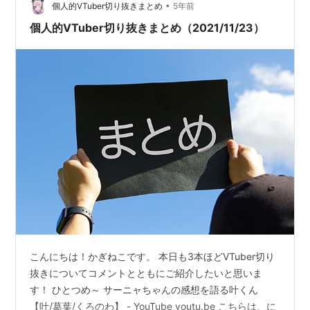
•
個人的VTuber切り抜きまとめ
5年前
個人的VTuber切り抜きまとめ（2021/11/23）
こんにちは！かぎねこです。 本日も3本ほどVTuber切り
抜きについてコメントとともにご紹介したいと思いま
す！ ひとつめ～ サーニャちゃんの感想を語る叶くん
【叶/葛葉/くろのわ】 - YouTube youtu.be こちらは、に