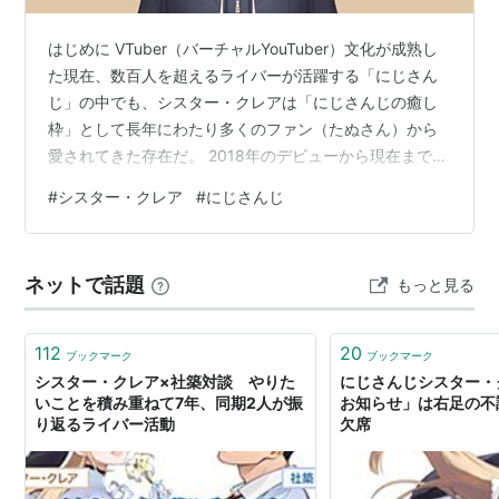
はじめに VTuber（バーチャルYouTuber）文化が成熟し
た現在、数百人を超えるライバーが活躍する「にじさん
じ」の中でも、シスター・クレアは「にじさんじの癒し
枠」として長年にわたり多くのファン（たぬさん）から
愛されてきた存在だ。 2018年のデビューから現在まで、
登録者数60万人超という確固たる地位を築き続けている
#
シスター・クレア
#
にじさんじ
彼女の魅力とは何なのか。 今回はそのプロフィール・配
信の魅力・人気の秘密・炎上の有無まで多角的に分析・
解説する。 www.youtube.com シスター・クレアとは？
ネットで話題
もっと見る
基本プロフィール 項目 内容 所属 にじさんじ（にじさん
じSEEDs 1期生） 活動開始 2018年6月5日 …
112
20
ブックマーク
ブックマーク
シスター・クレア×社築対談 やりた
にじさんじシスター・
いことを積み重ねて7年、同期2人が振
お知らせ」は右足の不
り返るライバー活動
欠席