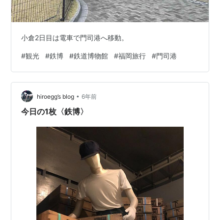
小倉2日目は電車で門司港へ移動。
#
観光
#
鉄博
#
鉄道博物館
#
福岡旅行
#
門司港
•
hiroegg’s blog
6年前
今日の1枚〈鉄博〉