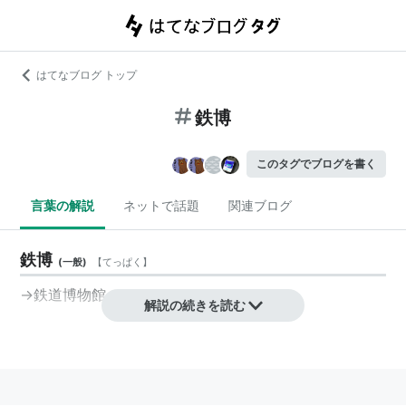
はてなブログ トップ
鉄博
このタグでブログを書く
言葉の解説
ネットで話題
関連ブログ
鉄博
(
一般
)
【
てっぱく
】
→鉄道博物館
解説の続きを読む