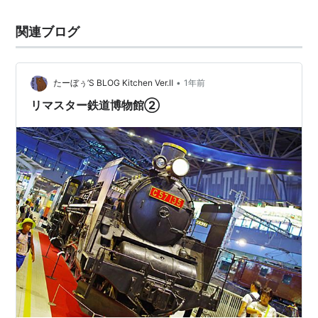
関連ブログ
•
たーぼぅ’S BLOG Kitchen Ver.Ⅱ
1年前
リマスター鉄道博物館②