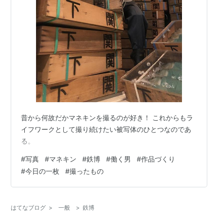
昔から何故だかマネキンを撮るのが好き！ これからもラ
イフワークとして撮り続けたい被写体のひとつなのであ
る。
#
写真
#
マネキン
#
鉄博
#
働く男
#
作品づくり
#
今日の一枚
#
撮ったもの
はてなブログ
>
一般
>
鉄博