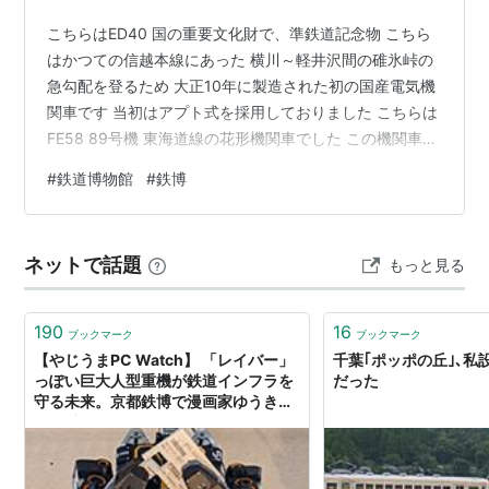
こちらはED40 国の重要文化財で、準鉄道記念物 こちら
はかつての信越本線にあった 横川～軽井沢間の碓氷峠の
急勾配を登るため 大正10年に製造された初の国産電気機
関車です 当初はアプト式を採用しておりました こちらは
FE58 89号機 東海道線の花形機関車でした この機関車は
東海道線全線電化の際に 初めてつばめ号を引いた機関車
#
鉄道博物館
#
鉄博
なのだそう 小学校の頃ですが サロンエクスプレス東京を
率いて 伊豆急行まで入って来ていたのは懐かしいですね
そのスタイルの良さから 「貴婦人」の称号を得た C57蒸
ネットで話題
もっと見る
気機関車 この135号機は最後の最後まで 旅客列車を引い
たC57なのだそう この時３０mm単焦点のみで撮影し…
190
16
ブックマーク
ブックマーク
【やじうまPC Watch】 「レイバー」
千葉｢ポッポの丘｣､私
っぽい巨大人型重機が鉄道インフラを
だった
守る未来。京都鉄博で漫画家ゆうきま
さみ氏も操作体験