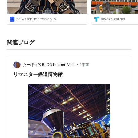
pc.watch.impress.co.jp
toyokeizai.net
関連ブログ
•
たーぼぅ’S BLOG Kitchen Ver.Ⅱ
1年前
リマスター鉄道博物館