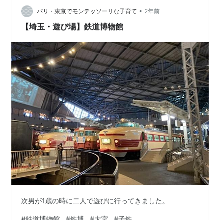
•
等） を勧めていただける形になります その訪問が22日に
パリ・東京でモンテッソーリな子育て
2年前
なります 私も然りですが 母が参ってましてね… 一歩前進
【埼玉・遊び場】鉄道博物館
して…
次男が1歳の時に二人で遊びに行ってきました。
#
鉄道博物館
#
鉄博
#
大宮
#
子鉄