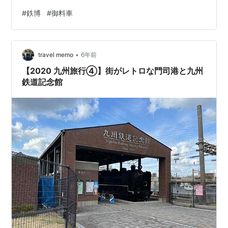
は御料車。鉄博では2010年10月〜翌１月まで鉄博開館３
#
鉄博
#
御料車
周年特別展「御料車〜知られざる美術品〜」あり。この
参観逸したことまことに残念と久ヶ原Ｔ君とも話に出
る。昨日もじつくりと、といつても歴代の御料車は他の
•
展示車両と異なり温度湿度が一定に保たれたガラス張り
travel memo
6年前
の展示室の中でガラス越しに御料車拝見となる。その中
【2020 九州旅行④】街がレトロな門司港と九州
で足が止まつたのは七号御料車。大正３年に…
鉄道記念館