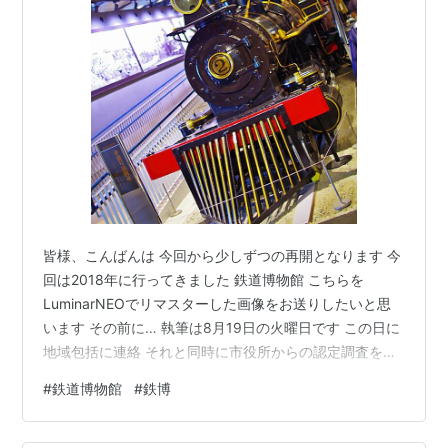
皆様、こんばんは 今回から少しずつの再開となります 今
回は2018年に行ってきました 鉄道博物館 こちらを
LuminarNEOでリマスターした画像をお送りしたいと思
います その前に… 執筆は8月19日の火曜日です この日に
地域包括に連絡 それと同時に市役所からの認定調査を行
って頂きました 市役所からの認定調査で「介護度」が付
#
鉄道博物館
#
鉄博
きます 地域包括に連絡することで ケアマネジャーが訪問
ニーズの確認の上で 最適なケアを実施できるサービス
（デイサービス、ショートステイ、訪問看護、訪問介護