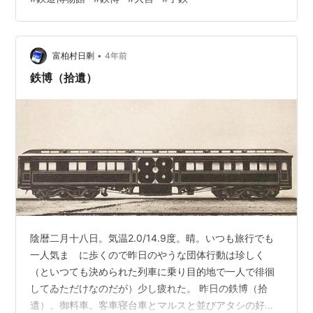
•
富柏村日剩
4年前
鉄博（拾遺）
陰暦二月十八日。気温2.0/14.9度。晴。いつも旅行でも
一人気まゝに歩くので昨日のやうな団体行動は珍しく
（といつても決められた列車に乗り目的地で一人で徘徊
してゐただけなのだが）少し疲れた。 昨日の鉄博（拾
遺）。御料車。客車寝台車とマルスと並びアタシの好物