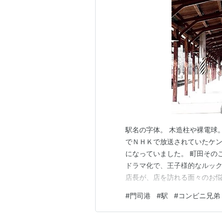
駅名の字体。 木造柱や裸電球
でＮＨＫで放送されていたケ
になっていました。 町田その
ドラマ化で、王子様的なルッ
店長が、店を訪れる面々のお
ートフルコメディ。 そのハート
#
門司港
#
駅
#
コンビニ兄弟
2日ほど滞在したので、落ち着
ラマに出てくる門司港の風景を