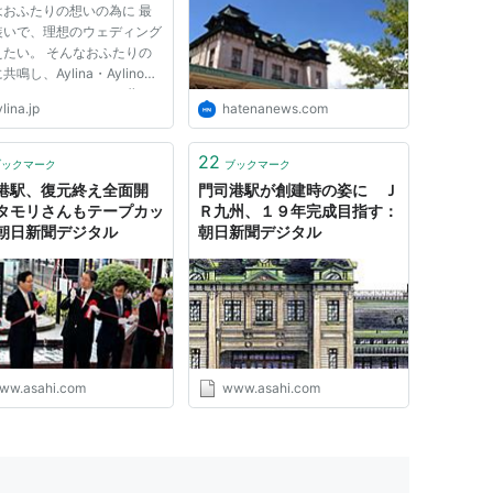
はおふたりの想いの為に 最
装いで、理想のウェディング
えたい。 そんなおふたりの
共鳴し、Aylina・Aylinoは
しました。 おふたりの夢や
lina.jp
hatenanews.com
、As you like it.～お気に
まま～ オリジナルデザイン
てたSweet＆Luxuryなドレ
22
ブックマーク
ブックマーク
キシードから ヨーロ...
港駅、復元終え全面開
門司港駅が創建時の姿に Ｊ
タモリさんもテープカッ
Ｒ九州、１９年完成目指す：
朝日新聞デジタル
朝日新聞デジタル
ww.asahi.com
www.asahi.com