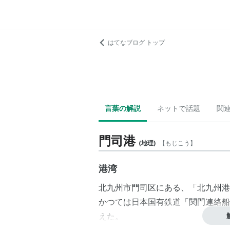
はてなブログ トップ
言葉の解説
ネットで話題
関
門司港
(
地理
)
【
もじこう
】
港湾
北九州市
門司区
にある、「
北九州港
かつては
日本国有鉄道
「関門連絡船
えた。