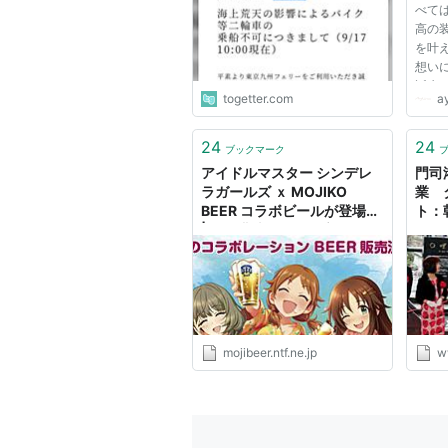
べて
高の
を叶
想いに
誕生
togetter.com
ay
希望には
召す
で仕立
24
24
ブックマーク
ス＆タ
アイドルマスター シンデレ
門司
ラガールズ ｘ MOJIKO
業 
BEER コラボビールが登場！
ト：
| 門司港地ビール工房
mojibeer.ntf.ne.jp
w