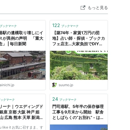
もっと見る
122
ブックマーク
ブックマーク
港駅の遺構取り壊しにイ
【築74年・家賃1万円の団
スが異例の声明 「重大
地】占い師・探偵・ブックカ
念」 | 毎日新聞
フェ店主…大家負担でDIYし
放題、部屋も住人もクセが強
すぎる！ 福岡「門司港1950
団地」渋沢プロジェクト
inichi.jp
suumo.jp
24
ブックマーク
ブックマーク
リーナ｜ウエディングド
門司港駅、5年半の保存修理
銀座 京都 大阪 神戸 姫
工事を9月末から開始 駅舎
山 広島 熊本 天草 新潟
としばらくの“お別れ” - はて
港 松山
なニュース
ou like it お気に召すまま、す