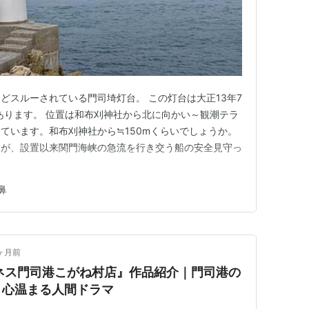
どスルーされている門司埼灯台。 この灯台は大正13年7
とあります。 位置は和布刈神社から北に向かい～観潮テラ
ています。和布刈神社から≒150mくらいでしょうか。
すが、設置以来関門海峡の急流を行き交う船の安全見守っ
鼻
ヶ月前
ネス門司港こがね村店』作品紹介｜門司港の
う心温まる人間ドラマ