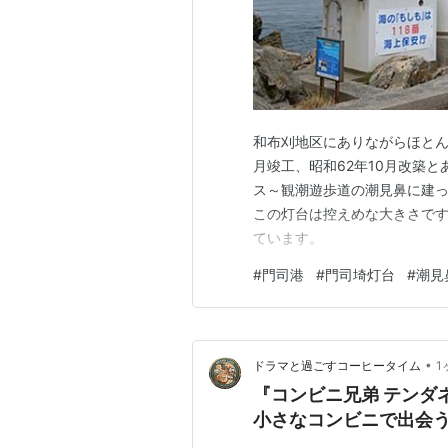
和布刈地区にありながらほとん
月竣工、昭和62年10月改築
ス～観潮遊歩道の潮見鼻に建っ
この灯台は控えめな大きさで
ています。
#
門司港
#
門司埼灯台
#
潮見
•
ドラマと過ごすコーヒータイム
1
『コンビニ兄弟 テンダ
小さなコンビニで出会