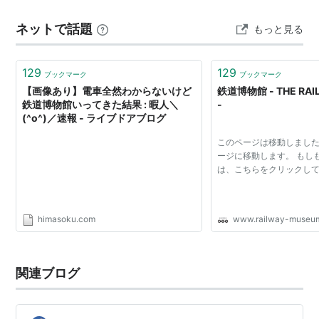
してくれます。 丁寧な道案内をしてもらって、 ついた！
ネットで話題
もっと見る
フロントのお姉さんが出迎えてくれました お姉さんに案
内され…
129
129
ブックマーク
ブックマーク
【画像あり】電車全然わからないけど
鉄道博物館 - THE RAI
鉄道博物館いってきた結果 : 暇人＼
-
(^o^)／速報 - ライブドアブログ
このページは移動しまし
ージに移動します。 もし
は、こちらをクリックし
himasoku.com
www.railway-museum
関連ブログ