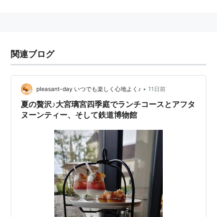
埼玉新都市交通
ニューシャトル
「
鉄道博物館（大成）
駅
」下車徒歩1分。
ちなみにその
交通博物館
の前身もこの名前だった。
関連ブログ
駅として
埼玉県さいたま市大宮区大成町
に存在する、
埼玉新都市
交通
伊奈線
の駅。→
鉄道博物館（大成）駅
•
pleasant-day いつでも楽しく心地よく♪
11日前
元々は「
大成（おおなり
）」という駅名だったが、
鉄道
夏の贅沢♪大宮璃宮四季庭でランチコースとアフタ
博物館
開館時に現駅名へ改称された。旧駅名は副称とし
ヌーンティー、そして鉄道博物館
て残されている。
○
リスト
：
駅キーワード