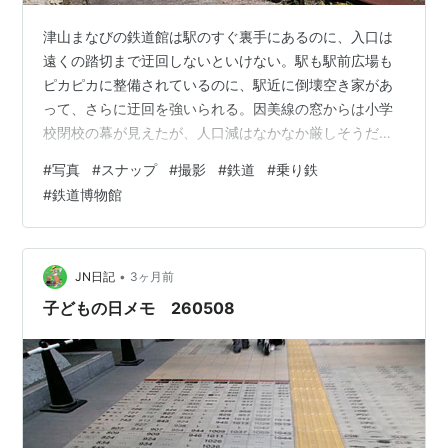
津山まなびの鉄道館は駅のすぐ裏手にあるのに、入口は
遠くの踏切まで迂回しないといけない。駅も駅前広場も
ピカピカに整備されているのに、駅近に倒壊空き家があ
って、さらに迂回を強いられる。因美線の窓からは小学
校閉校の幕が見えたが、人口減はなかなか厳しそうだ。
念願の鉄道館。高所車がお出迎え。さっそく息子が乗り
#
写真
#
スナップ
#
撮影
#
鉄道
#
乗り鉄
たがる。中野で乗ったことあるぞと言ったら「覚えてな
#
鉄道博物館
い」。申込に行ったはずがすぐ戻って来たのでどうした
のかと思ったら、フルハーネスを着けるのがめんどくさ
そうって、お前そんなことで！？。ほっといて各自見
物。やはり扇形車庫が見ごたえあり。キハ181のやくもは
•
JN日記
3ヶ月前
超懐かしい。どうでもいいが、線形車庫を正面から…
子どもの日メモ 260508