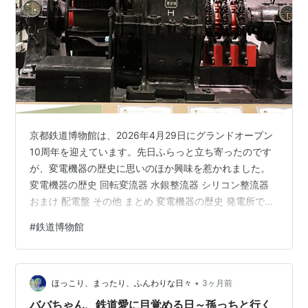
京都鉄道博物館は、2026年4月29日にグランドオープン
10周年を迎えています。先日ふらっと立ち寄ったのです
が、変電機器の歴史に思いのほか興味を惹かれました。
変電機器の歴史 回転変流器 水銀整流器 シリコン整流器
おまけ 配電盤 その他 まとめ 変電機器の歴史 発電所で発
電された電気は交流です。直流電化された路線に送電す
#
鉄道博物館
るためには、交流を直流に変換するための機器が必要で
す。 ▶ 鉄道が電化され始めた当初は、回転変流器 ▶ そ
の後、高電圧に対応した水銀整流器、 ▶ そして、電力損
•
失の少ないシリコン整流器 へと進化していきます。 回転
ほっこり、まったり、ふんわりな日々
3ヶ月前
変流器 機械的に交流を直流に変換する 可動部が多く、頻
ババちゃん、鉄道愛に目覚める日～孫っちと行く