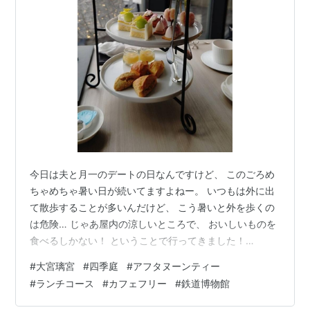
今日は夫と月一のデートの日なんですけど、 このごろめ
ちゃめちゃ暑い日が続いてますよねー。 いつもは外に出
て散歩することが多いんだけど、 こう暑いと外を歩くの
は危険… じゃあ屋内の涼しいところで、 おいしいものを
食べるしかない！ ということで行ってきました！
www.bestbridal.co.jp 愛車をディーラーで点検してもら
#
大宮璃宮
#
四季庭
#
アフタヌーンティー
って、元気なことを確認してその足でドライブ。 こんな
#
ランチコース
#
カフェフリー
#
鉄道博物館
道を通りまして 線路沿いっていいね いーねー 会場は結
婚式場なので、駐車場係のお兄さんもすごく丁寧に対応