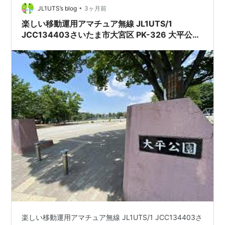
たちの邪魔をしないよう、控え目に車両をまわった。3時
•
JL1UTS’s blog
3ヶ月前
間ほど楽しんで帰宅。なぜ、鉄道は子どもやじ…
楽しい移動運用アマチュア無線 JL1UTS/1
JCC134403さいたま市大宮区 PK-326 大平公
園 MU-267,鉄道博物館
楽しい移動運用アマチュア無線 JL1UTS/1 JCC134403さ