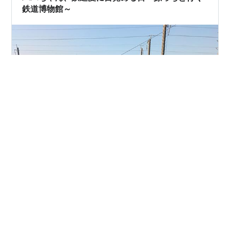
繁にメン…
鉄道博物館～
自由な旅人ケイちゃんです。 「ババちゃん、一緒に行こ
うよ」 その一言で始まった今回の旅先は、鉄道好きの聖
地 鉄道博物館。