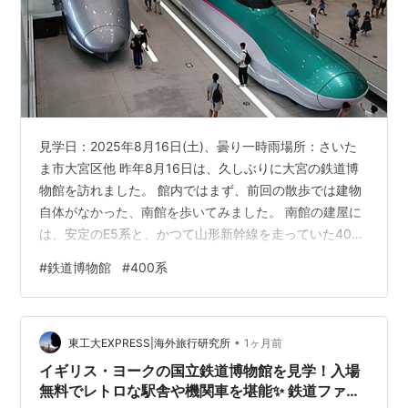
見学日：2025年8月16日(土)、曇り一時雨場所：さいた
ま市大宮区他 昨年8月16日は、久しぶりに大宮の鉄道博
物館を訪れました。 館内ではまず、前回の散歩では建物
自体がなかった、南館を歩いてみました。 南館の建屋に
は、安定のE5系と、かつて山形新幹線を走っていた400
系が並んでいます。 南館2階より、左400系 右E5系 400
#
鉄道博物館
#
400系
系は、東の新幹線車両の中で唯一、私が一度も乗らない
うちに引退してしまった新幹線です。 400系 車内は、デ
ッキに入って客室を見学できます。展示車両は、グリー
•
ン車であった11号車です。 現役時代に一度乗ってみたか
東工大EXPRESS|海外旅行研究所
1ヶ月前
った400系のグリーン車 座席の配置は、現在のE3系や
イギリス・ヨークの国立鉄道博物館を見学！入場
E8…
無料でレトロな駅舎や機関車を堪能✨ 鉄道ファン