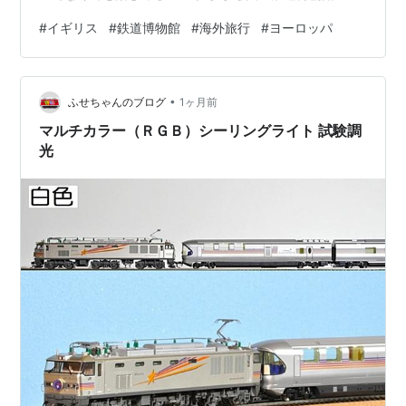
行き方 短縮ルートあり 徒歩15分ほどでアクセス可能 国
#
イギリス
#
鉄道博物館
#
海外旅行
#
ヨーロッパ
立鉄道博物館 フロアマップ ステーションホールとグレー
トホール 国立鉄道博物館 グレートホールの見どころ ①
世界最速の機関車マラード号 きかんしゃトーマス 「スペ
•
ンサー」のモデル 時速203kmを記録 ②0系新幹線 適当
ふせちゃんのブログ
1ヶ月前
な新幹線の路線図 ③ダッチェス・オブ・ハミルトン ④
マルチカラー（ＲＧＢ）シーリングライト 試験調
ユーロ…
光