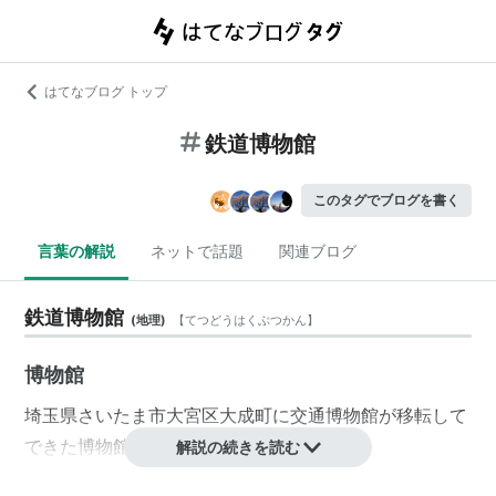
はてなブログ トップ
鉄道博物館
このタグでブログを書く
言葉の解説
ネットで話題
関連ブログ
鉄道博物館
(
地理
)
【
てつどうはくぶつかん
】
博物館
埼玉県
さいたま市
大宮区
大成町
に
交通博物館
が移転して
できた博物館。
解説の続きを読む
2007年10月14日開館。