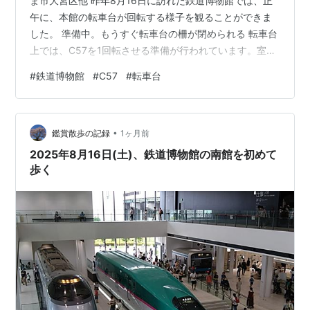
ま市大宮区他 昨年8月16日に訪れた鉄道博物館では、正
午に、本館の転車台が回転する様子を観ることができま
した。 準備中。もうすぐ転車台の柵が閉められる 転車台
上では、C57を1回転させる準備が行われています。室内
故に、SLは煙を出さずに、無動力状態です。回転の準備
#
鉄道博物館
#
C57
#
転車台
も、見せ物の1つのようです。 反時計回りに回転。前回
は、写真右上に写っているムーミン機関車EF55の転車を
観た 時刻は正午です。「ポォーーーっ」という汽笛の音
•
と共に、転車台がゆっくりと反時計回りに回転し始めま
鑑賞散歩の記録
1ヶ月前
した。 転車台での回転を見るのは、鉄博では2回目のこ
2025年8月16日(土)、鉄道博物館の南館を初めて
とでした。
歩く