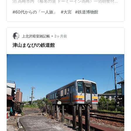
泊 高崎市内 《榛名の湯 ドーミーイン高崎》一泊朝食付
10,350円 ２日目 （高崎）榛名神社・榛名山・榛名湖 本
#
60代からの「一人旅」
#
大宮
#
鉄道博物館
日は（大宮） 鉄道博物館のレポート。 《鉄道博物館》
埼玉県さいたま市大宮区にある日本最大級の鉄道専門博
物館で、JR東日本関連の財団が運営しています。ニュー
•
シャトル「鉄道博物館駅」から徒歩約1分、JR大宮駅から
上北沢暗室雑記帳
2ヶ月前
も徒歩圏内です。実物車両がずらりと並ぶ車両ステーシ
津山まなびの鉄道館
ョン、日本最大…