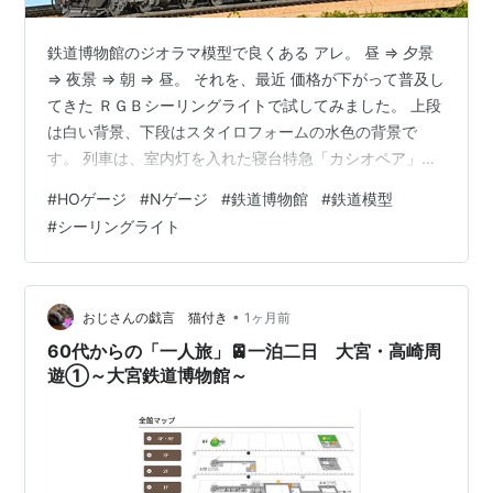
鉄道博物館のジオラマ模型で良くある アレ。 昼 ⇒ 夕景
⇒ 夜景 ⇒ 朝 ⇒ 昼。 それを、最近 価格が下がって普及し
てきた ＲＧＢシーリングライトで試してみました。 上段
は白い背景、下段はスタイロフォームの水色の背景で
す。 列車は、室内灯を入れた寝台特急「カシオペア」。
赤色。 オレンジ色。 擬似夕景として使いたい色です。
#
HOゲージ
#
Nゲージ
#
鉄道博物館
#
鉄道模型
白い背景ではキレイですが、水色の背景だと汚く見えて
#
シーリングライト
しまいます。 緑色。 実際には有り得ない色。 黄色。 紫
色。 青色。 擬似夜景として使いたい色ですが、現実とは
ちょっと違う気がします。 青色ですが、抑えとして少し
白い光を当てています。 落ち着いた夜景に見えます。 ど
•
おじさんの戯言 猫付き
1ヶ月前
れ…
60代からの「一人旅」🚈一泊二日 大宮・高崎周
遊①～大宮鉄道博物館～