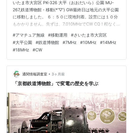
いたま市大宮区 PK-326 大平（おおだいら）公園 MU-
267,鉄道博物館・移動(*'▽') GW最終日は地元の大平公園
に移動しました。 ６：５０に現地到着。設営には１０分
もかかりません。先ずは、7.010MHzでCW CQ ! 程なく
してJJ7GCL Seki OMからお声がかかる。その後は０～
#
アマチュア無線
#
移動運用
#
さいたま市大宮区
９エリア万遍なくオープンしており、One day AJD完
#
大平公園
#
鉄道博物館
#
7MHz
#
10MHz
#
14MHz
成！ ８時に10.125MHz-CWに上がる。程なくして
#
18MHz
#
CW
JM1MTE Yoshi OMからお声がかかる。がその後はペース
が上がらず、早くも14MHz-CWに上がる。JH4M…
•
通関情報調査室
3ヶ月前
「京都鉄道博物館」で変電の歴史を学ぶ