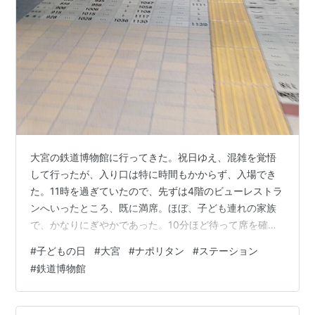
大宮の鉄道博物館に行ってきた。祝日ゆえ、混雑を覚悟
して行ったが、入り口は特に時間もかからず、入場でき
た。11時を過ぎていたので、先ずは4階のビューレストラ
ンへいったところ、既に満席。ほぼ、子ども連れの家族
で、かなりにぎやかであった。10分ほど待って席を確
保、私は大宮ナポリタンをいただいた。レストラン数か
#
子どもの日
#
大宮
#
ナポリタン
#
ステーション
所と駅弁を食べられるランチトレーンなどがあり、多数
#
鉄道博物館
の入場者は苦労せず食事の場所を得られるようだ。腹ご
しらえを終えて、3階の歴史ステーションへ、そして1階
の車両ステーションへ。ワクワクしたが、多くの子ども