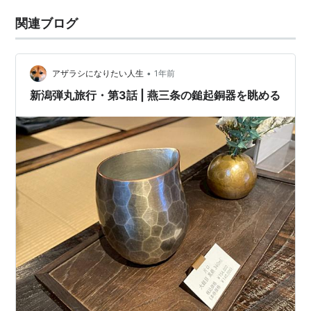
関連ブログ
•
アザラシになりたい人生
1年前
新潟弾丸旅行・第3話 | 燕三条の鎚起銅器を眺める