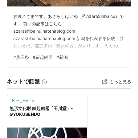
お疲れさまです。あざらしばいぬ（@AzaraShibainu）で
す。 前回の記事はこちら
azarashibainu.hatenablog.com
azarashibainu.hatenablog.com 新潟を代表する伝統工芸
といえば、燕三条の「鎚起銅器」があります。 ただの真
っ平らな銅板を叩いて、叩いて、徐々に見覚えのある食
#
燕三条
#
鎚起銅器
#
新潟
器に仕上げていく工法です。 燕三条駅近くにある「玉川
堂」という工房で、どうやら工場見学をやっているらし
く、早速向かうことにしました。 築100年以上の建屋を
ネットで話題
もっと見る
くぐり、中の畳スペースでしばらく待機します。 工場見
学は予約しておくとスムーズに受付していただけます
が、当日飛び入…
18
ブックマーク
無形文化財 鎚起銅器「玉川堂」-
GYOKUSENDO