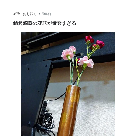
が、体験ですから形が出来ていて後は30分ほどトントン
•
たたいて模様を付けました。新しいので光を反射してき
おじ語り
6年前
れいです。多くの人たちが技術体験をされていたそうで
鎚起銅器の花瓶が優秀すぎる
す。 明日にかけて大雪になる予報。明日…