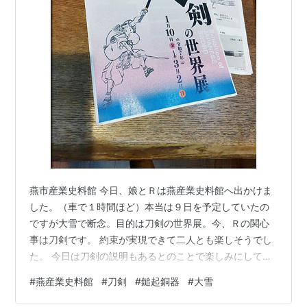
燕市産業史料館 今日、娘とＲは燕産業史料館へ出かけま
した。（車で１時間ほど）本当は９日を予定していたの
ですが大雪で断念。目的は刀剣の世界展。今、Ｒの関心
事は刀剣です。 約束が実現できて二人とも楽しそうでし
た。 今日は刀剣の説明もあるとのことで楽しみにしてい
ました。驚いたのは試し切り。制作された当時は試し切
#
燕産業史料館
#
刀剣
#
鎚起銅器
#
大雪
りがなされていたそうです。娘の話を聞いてぞーッとし
ました。 鎚起銅器 一枚の銅板をたたいて形にするのです