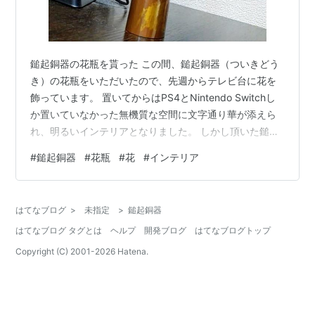
鎚起銅器の花瓶を貰った この間、鎚起銅器（ついきどう
き）の花瓶をいただいたので、先週からテレビ台に花を
飾っています。 置いてからはPS4とNintendo Switchし
か置いていなかった無機質な空間に文字通り華が添えら
れ、明るいインテリアとなりました。 しかし頂いた鎚起
銅器の花瓶、考えれば考えるほど花瓶として優秀なので
#
鎚起銅器
#
花瓶
#
花
#
インテリア
はないかと思えてきています。 鎚起銅器の魅力 そもそも
鎚起銅器ってなんなのかという話ですが、国から無形文
化財として認められている伝統工芸品です。 職人が一枚
はてなブログ
>
未指定
>
鎚起銅器
の銅板を金鎚で打ち起こしながら1つ1つ手作りするので
はてなブログ タグとは
ヘルプ
開発ブログ
はてなブログトップ
『鎚起銅器』です。 今回頂いたのは花瓶ですが、銅の高
い熱伝導率を活かし…
Copyright (C) 2001-
2026
Hatena.