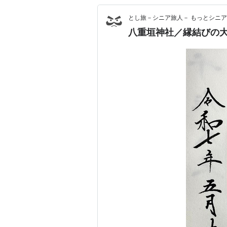
とし旅－シニア旅人－ もっとシニ
八重垣神社／縁結びの