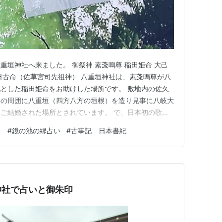
重垣神社へ来ました。 御祭神 素戔嗚尊 稲田姫命 大己
日古命（佐草宮司先祖神） 八重垣神社は、素戔嗚尊が八
とした稲田姫命をお助けした場所です。 敷地内の佐久
杉の周囲に八重垣（四方八方の垣根）を造り見事に八岐大
ご結婚された場所とされています。 で、日本初の歌を
雲立つ 出雲八重垣 妻込めに 八重垣造る その八重垣
り
#
鏡の池の縁占い
#
古事記 日本書紀
ちらの狛犬は年季が入っていて、素晴らしい面構えです。
まっています…
神社で占いと御朱印