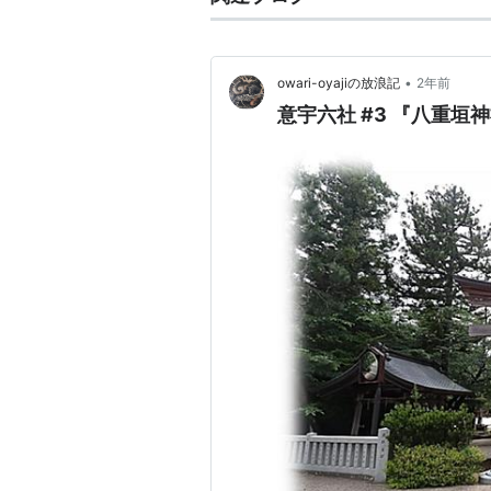
•
owari-oyajiの放浪記
2年前
意宇六社 #3 『八重垣