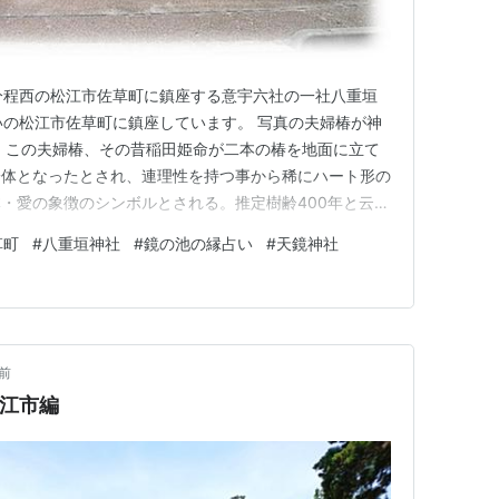
分程西の松江市佐草町に鎮座する意宇六社の一社八重垣
沿いの松江市佐草町に鎮座しています。 写真の夫婦椿が神
 この夫婦椿、その昔稲田姫命が二本の椿を地面に立て
一体となったとされ、連理性を持つ事から稀にハート形の
・愛の象徴のシンボルとされる。推定樹齢400年と云わ
垣神社境内には子宝椿、乙女椿の三本があります。神社は
草町
#
八重垣神社
#
鏡の池の縁占い
#
天鏡神社
構えています。 木造明神鳥居と左に手水舎、随神門の
額は八重垣神社。 八…
前
江市編