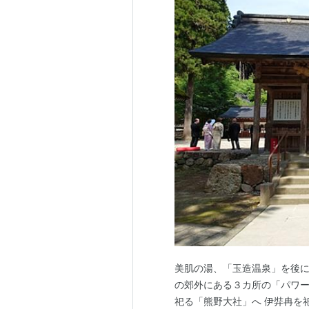
美肌の湯、「玉造温泉」を後
の郊外にある３カ所の「パワー
祀る「熊野大社」へ 伊弉冉を