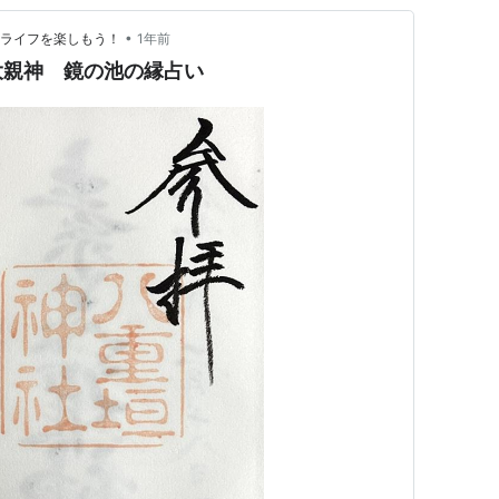
•
アライフを楽しもう！
1年前
大親神 鏡の池の縁占い