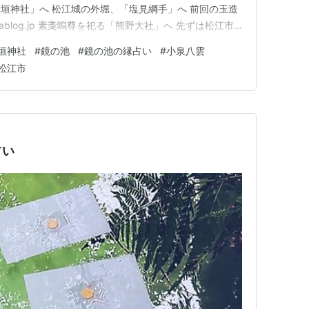
垣神社」へ 松江城の外堀、「塩見綱手」へ 前回の玉造
tenablog.jp 素戔嗚尊を祀る「熊野大社」へ 先ずは松江市
」へ。 www.kumanotaisha.or.jp えっ、熊野大
垣神社
#
鏡の池
#
鏡の池の縁占い
#
小泉八雲
、和歌山にある熊野三社が有名ですが、一説ではここ熊
松江市
占い