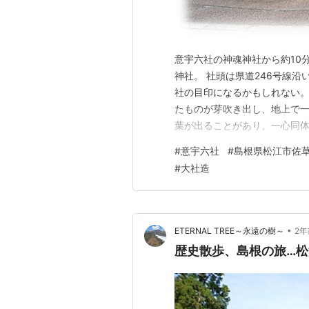
意宇六社の神魂神社から約10
神社。 社頭は県道246号線
社の目印になるかもしれない。
たものが芽吹き出し、地上で
葉が出ることがあり、一心同体
れ、この夫婦椿を含め、八重
#
意宇六社
#
島根県松江市佐
県道を挟んだ道路沿いに鳥居を
#
大社造
先に社殿が広がる。 鳥居の扁
•
ETERNAL TREE～永遠の樹～
2年
歴史散歩、島根の旅…松