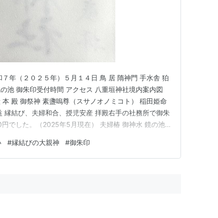
７年（２０２５年）５月１４日 鳥 居 隋神門 手水舎 狛
水 鏡の池 御朱印受付時間 アクセス 八重垣神社境内案内図
 殿 本 殿 御祭神 素盞嗚尊（スサノオノミコト） 稲田姫命
益 縁結び、夫婦和合、授児安産 拝殿右手の社務所で御朱
円でした。（2025年5月現在） 夫婦椿 御神水 鏡の池
る神社である。旧称佐久佐神社。式内社で、旧社格は県
い
#
縁結びの大親神
#
御朱印
神仏霊場第十四番。素盞嗚尊と櫛稲田姫の故事から縁結…