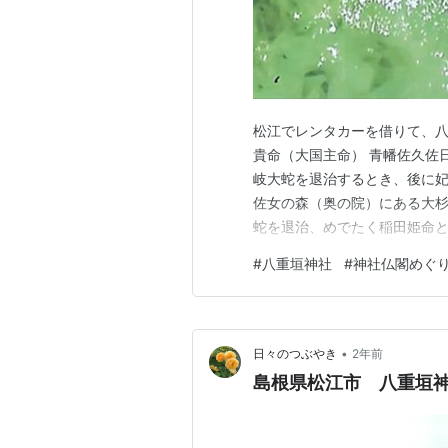
松江でレンタカーを借りて、八
貴命（大国主命） 青幡佐久佐
岐大蛇を退治するとき、後に妃
佐女の森（奥の院）にある大
蛇を退治、めでたく稲田姫命と
詠んだ場所でもあります。 「八
#
八重垣神社
#
神社仏閣めぐ
を」 有名な歌ですよね。 こ
永い年月で顔の形が変わってし
•
日々のつぶやき
2年前
島根県松江市 八重垣