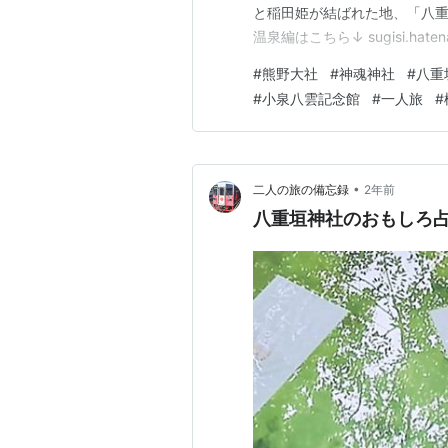
と稲田姫が結ばれた地、「八重
温泉編はこちら↓ sugisi.ha
街から一番遠いエリアにある「熊野大社
#
熊野大社
#
神魂神社
#
八重
社って和歌山ちゃうん？ええ
#
小泉八雲記念館
#
一人旅
#
野…
•
二人の旅の備忘録
2年前
八重垣神社のおもしろ