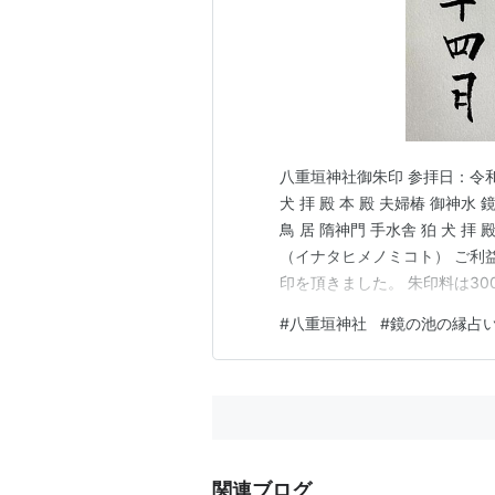
八重垣神社御朱印 参拝日：令和
犬 拝 殿 本 殿 夫婦椿 御神
鳥 居 隋神門 手水舎 狛 犬 拝
（イナタヒメノミコト） ご利
印を頂きました。 朱印料は300
八重垣神社 島根県松江市にあ
#
八重垣神社
#
鏡の池の縁占
社。意宇六社の一社。出雲國
関連ブログ