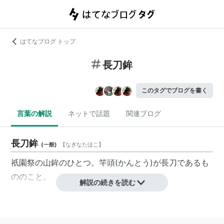
はてなブログ トップ
長刀鉾
このタグでブログを書く
言葉の解説
ネットで話題
関連ブログ
長刀鉾
(
一般
)
【
なぎなたほこ
】
祇園祭の山鉾のひとつ。竿頭(かんとう)が長刀であるも
ののこと。
解説の続きを読む