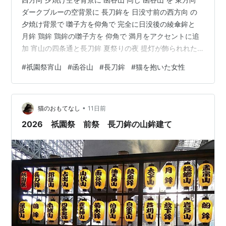
ダークブルーの空背景に 長刀鉾を 日没寸前の西方向 の
夕焼け背景で 囃子方を仰角で 完全に日没後の綾傘鉾と
月鉾 鶏鉾 鶏鉾の囃子方を 仰角で 満月をアクセントに追
加 宵山の四条通と長刀鉾 夏祭りの夜 提灯が飾られれた
屋台の並ぶ道を浴衣を着て 猫と一緒に歩いているシーン
#
祇園祭宵山
#
函谷山
#
長刀鉾
#
猫を抱いた女性
を生成
•
猫のおもてなし
11日前
2026 祇園祭 前祭 長刀鉾の山鉾建て