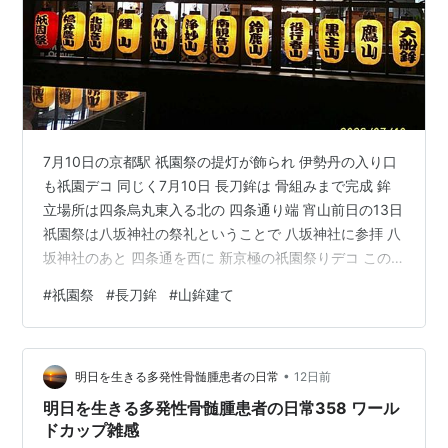
7月10日の京都駅 祇園祭の提灯が飾られ 伊勢丹の入り口
も祇園デコ 同じく7月10日 長刀鉾は 骨組みまで完成 鉾
立場所は四条烏丸東入る北の 四条通り端 宵山前日の13日
祇園祭は八坂神社の祭礼ということで 八坂神社に参拝 八
坂神社のあと 四条通を西に 新京極の祇園祭りデコ この
日は明日からの宵山に合わせて 長刀鉾の 山鉾縦の外観は
#
祇園祭
#
長刀鉾
#
山鉾建て
ほぼ終了 内部の仕上げ中でしょうか 四条通りにも実際の
植物を使った緑化デコの店が アップで 我が家の黒猫マー
君 多少暑くても 外の風がいいようで べったり地べたの
•
上で横たわり
明日を生きる多発性骨髄腫患者の日常
12日前
明日を生きる多発性骨髄腫患者の日常358 ワール
ドカップ雑感