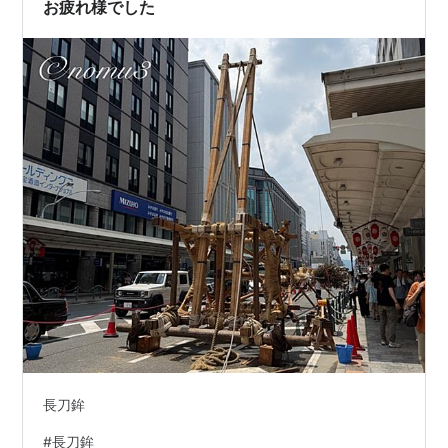
お疲れ様でした
長刀鉾
#
長刀鉾