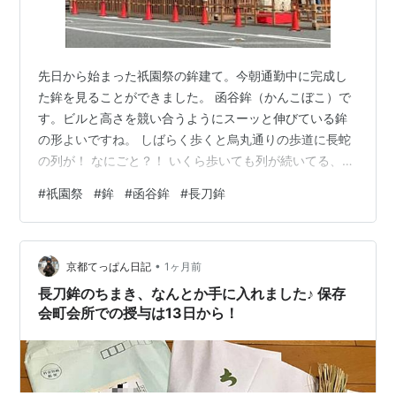
先日から始まった祇園祭の鉾建て。今朝通勤中に完成し
た鉾を見ることができました。 函谷鉾（かんこぼこ）で
す。ビルと高さを競い合うようにスーッと伸びている鉾
の形よいですね。 しばらく歩くと烏丸通りの歩道に長蛇
の列が！ なにごと？！ いくら歩いても列が続いてる、蛸
薬師通りまできたぞ…。 なんと長刀鉾のちまきを買うの
#
祇園祭
#
鉾
#
函谷鉾
#
長刀鉾
に並んでいる方々でした。…すごい…朝から暑いなか…お
つかれさまです。 仕事帰り、ちょっとだけ寄り道して長
刀鉾を見に行ってきました。美しい懸装品で飾られた
•
鉾、見ごたえあります。 小さな男の子とお父さん、年配
京都てっぱん日記
1ヶ月前
のおじさまなど、鉾に登っている人たちがいました。楽
長刀鉾のちまき、なんとか手に入れました♪ 保存
しそう。 朝と夕方、函谷鉾と長刀鉾を…
会町会所での授与は13日から！