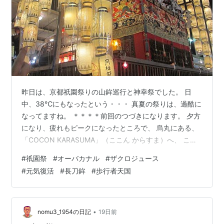
昨日は、京都祇園祭りの山鉾巡行と神幸祭でした。 日
中、38℃にもなったという・・・ 真夏の祭りは、過酷に
なってますね。 ＊＊＊＊前回のつづきになります。 夕方
になり、疲れもピークになったところで、 烏丸にある、
「COCON KARASUMA」（ここん からすま）へ、 この
中にあった「オーバカナル」さんへ入りました。 とにか
#
祇園祭
#
オーバカナル
#
ザクロジュース
く、どこでも入れたら良かったので、 「ビールって、あ
#
元気復活
#
長刀鉾
#
歩行者天国
りますか？」（ありました） 冷えたビールを、クーーー
ーーと飲みたい。 フランスの大衆的オープンカフェ風だ
そうです。 席は、結構空いていたので、余裕。 メニュー
を見ると、この⤵ザクロジュースが美味しそうで～！ 今
•
nomu3_1954の日記
19日前
は、ビールより…