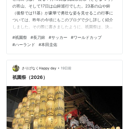
の宵山、そして17日は山鉾巡行でした。23基の山や鉾
（後祭では11基）が豪華で勇壮な姿を見せるこの行事に
ついては、昨年の今頃にもこのブログで少し詳しく紹介
しました。その際に書きましたように、祇園祭は、決し
て京都全体の祭ではなく、本来は、あくまで四条通界隈
#
祇園祭
#
長刀鉾
#
サッカー
#
ワールドカップ
の「山鉾町」と呼ばれる地域が主体となって進められる
#
ハーランド
#
本田圭佑
八坂神社の祭、神事です。ただ、それでも、山や鉾が建
てられたというニュースに接し、また、「コンコンチキ
チン」というお囃子の音を耳にすると、京都に住む人々
は「ああ、真夏がやってきたなあ」と感慨深くなるので
•
さりげなくHappy day
19日前
す。 下の写真は、山鉾巡行で必ず先頭を行く…
祇園祭（2026）