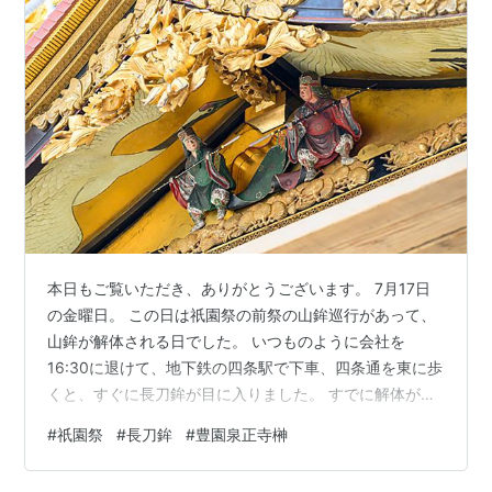
本日もご覧いただき、ありがとうございます。 7月17日
の金曜日。 この日は祇園祭の前祭の山鉾巡行があって、
山鉾が解体される日でした。 いつものように会社を
16:30に退けて、地下鉄の四条駅で下車、四条通を東に歩
くと、すぐに長刀鉾が目に入りました。 すでに解体が始
まっていたのですが、まだその経過を見ることができま
#
祇園祭
#
長刀鉾
#
豊園泉正寺榊
した。 どの山や鉾でも同じですが、組み立てには釘を一
切使わず、こうした縄で締め上げて躯体を強固に固定し