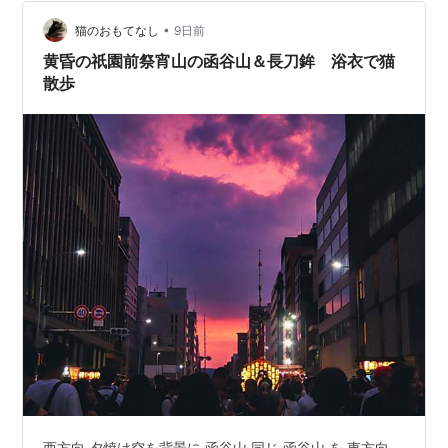
ます。 そりゃそうですよね、毎年釘を使っていたらどん
•
どん躯体が悪くなっていく。 おそらく星座を模したと思
猫のおもてなし
9日前
われる意匠もあります。 破風の軒下には武将 小泉小次郎
黄昏の祇園前祭宵山の函谷山＆長刀鉾 浴衣で猫
親衡と言われる人形です。 …
散歩
西方向 夕焼け空を背景に 函谷山 同じ 函谷山 を 東方向