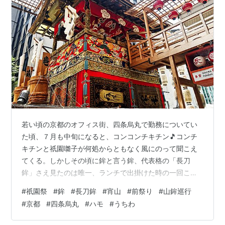
若い頃の京都のオフィス街、四条烏丸で勤務についてい
た頃、７月も中旬になると、コンコンチキチン🎵コンチ
キチンと祇園囃子が何処からともなく風にのって聞こえ
てくる。しかしその頃に鉾と言う鉾、代表格の「長刀
鉾」さえ見たのは唯一、ランチで出掛けた時の一回こっ
きりで‥‥‥。 灯台下暗し。こんな諺（ことわざ）がある
#
祇園祭
#
鉾
#
長刀鉾
#
宵山
#
前祭り
#
山鉾巡行
が、奈良に住んでいた頃に大仏さまを見たのは、幼稚園
#
京都
#
四条烏丸
#
ハモ
#
うちわ
の遠足時と仕事で正倉院の宝物の貸しネガを借りに行っ
た時の二度だった。近くに有名なところがあっても、行