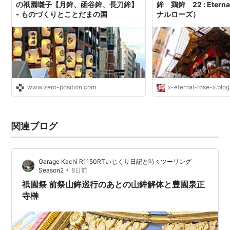
の祇園囃子【月鉾、函谷鉾、長刀鉾】
鉾 鶏鉾 22 : Etern
- ものづくりとことだまの国
ナルローズ）
www.zero-position.com
x-eternal-rose-x.blog
関連ブログ
Garage Kachi R1150RTいじくり日記と時々ツーリング
•
Season2
8日前
祇園祭 前祭山鉾巡行のあとの山鉾解体と豊園泉正
寺榊