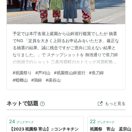
予定では本庁舎屋上庭園から山鉾巡行鑑賞でしたが 抽選
でNG 「定員を大きく上回るお申込みをいただき、厳正な
る抽選の結果、誠に残念ですがご意向に沿えない結果と
なりました。」で スナップショットを 御池通りで長刀鉾
の先頭でのショット 三条河原町のカトリック河原町教会
の前を通る長刀鉾 四条河原町での 長刀鉾の辻回しは 京
#
祇園祭り
#
芦刈山
#
祇園祭山鉾巡行
#
長刀鉾
都放送の ライブ中継の録画で見ました。 CoCo壱番屋 の
#
蟷螂山
#
鶏鉾
#
函谷山
間を通る 函谷山 カラオケ まねき猫 背景の 鶏鉾 ナイキ
アクセントに 太子山 唯一 からくり仕掛けの 蟷螂山 動い
ているのがよくわからなったので 京都放送の ライブ中継
ネットで話題
もっと見る
の録画で確認 芦刈山の緞帳に描かれた 猫ではなくネコ
科…
24
22
ブックマーク
ブックマーク
【2023 祇園祭 宵山】♫コンチキチン
祇園祭 宵山 孟宗山