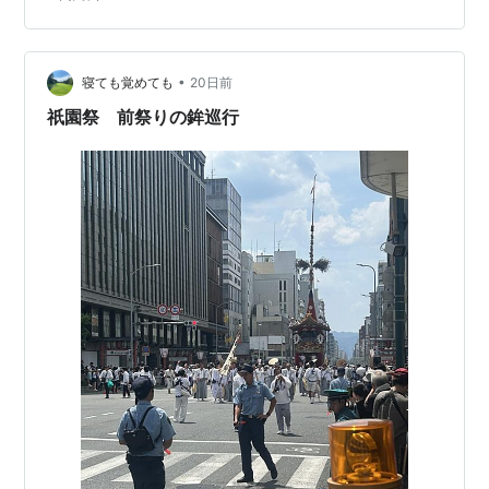
•
寝ても覚めても
20日前
祇園祭 前祭りの鉾巡行