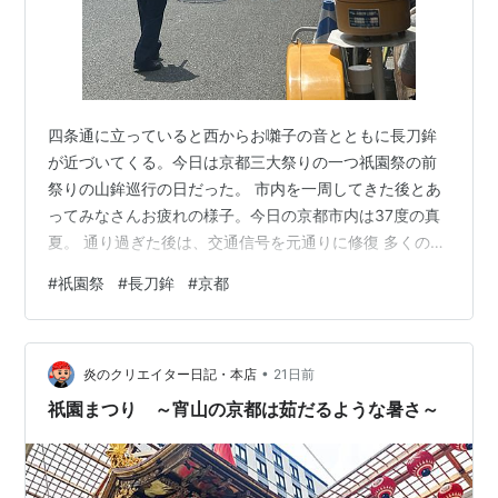
四条通に立っていると西からお囃子の音とともに長刀鉾
が近づいてくる。今日は京都三大祭りの一つ祇園祭の前
祭りの山鉾巡行の日だった。 市内を一周してきた後とあ
ってみなさんお疲れの様子。今日の京都市内は37度の真
夏。 通り過ぎた後は、交通信号を元通りに修復 多くの観
光客で賑わって、いつもながら暑い祇園祭でした。 動画
#
祇園祭
#
長刀鉾
#
京都
を載せられないのが残念！
•
炎のクリエイター日記・本店
21日前
祇園まつり ～宵山の京都は茹だるような暑さ～