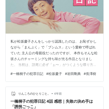
私が松坂慶子さんをしっかり認識したのは、 お恥ずかし
ながら「まんぷく」で「ブシムス」という愛称で呼ばれ
ていた 主人公の母親役だったのですが、 本作もそんな松
坂さんのチャーミングな持ち味が光る作品となりまし
た。 当初は、語尾に必ず「ぉ〜」がつくような喋り方の
パンチ力が大きくて、 なんで主人公を分かりやすく乙女
#
一橋桐子の犯罪日記
#
松坂慶子
#
岩田剛典
#
長澤樹
キャラにしたんだろう？ なんでそんな喋り方にさせたん
だろう？と疑問に思っていて。 見ていくごとに、それ
は、親友を失い一文なしであるために、 刑務所でお世話
•
になるしかないと考えるほど過酷な状況に立たされてい
りんころのひとりごと。
4年前
る主人公を見て、 視聴者にあまり過酷だと感じさせない
一橋桐子の犯罪日記 4話 感想｜失敗の決め手は
ように コミカルさで中和させる意味を…
「誘拐ごっこ」