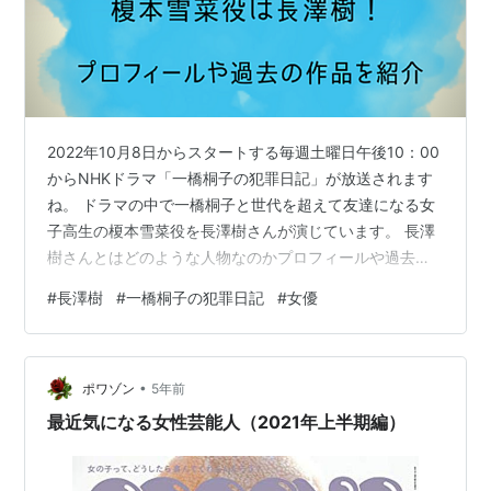
2022年10月8日からスタートする毎週土曜日午後10：00
からNHKドラマ「一橋桐子の犯罪日記」が放送されます
ね。 ドラマの中で一橋桐子と世代を超えて友達になる女
子高生の榎本雪菜役を長澤樹さんが演じています。 長澤
樹さんとはどのような人物なのかプロフィールや過去の
作品を紹介していきます。
#
長澤樹
#
一橋桐子の犯罪日記
#
女優
•
ポワゾン
5年前
最近気になる女性芸能人（2021年上半期編）