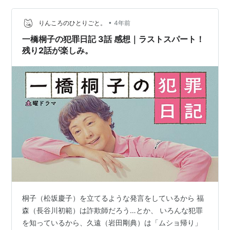
う"親"と"子"それぞれの視点で物語が紡がれていった所。
•
現実が思うように上手く行かないもどかしさを抱えてい
りんころのひとりごと。
4年前
る榎本（長澤樹）が、 お互い夢を叶えるためにと桐子
一橋桐子の犯罪日記 3話 感想｜ラストスパート！
（松坂慶子）に持ちかけた誘拐…
残り2話が楽しみ。
桐子（松坂慶子）を立てるような発言をしているから 福
森（長谷川初範）は詐欺師だろう…とか、 いろんな犯罪
を知っているから、久遠（岩田剛典）は「ムショ帰り」