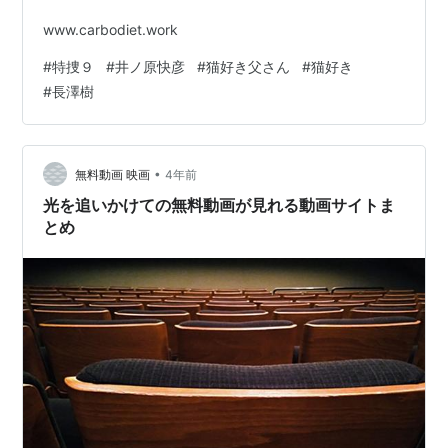
www.carbodiet.work
#
特捜９
#
井ノ原快彦
#
猫好き父さん
#
猫好き
#
長澤樹
•
無料動画 映画
4年前
光を追いかけての無料動画が見れる動画サイトま
とめ