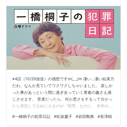
※4話（10/29放送）の感想ですm(_ _)m 凄い…凄い結束力
だわ。なんか見ていてワクワクしちゃいました。 楽しか
った事があっという間に過ぎ去っていく青春の趣さえ感
じさせます。 普通だったら、何か悪さをするって分かっ
たら否定して止めに入るのが「犯罪」なのに、 本作の登
場人物はなぜか肯定的…というか、むしろ協力的な人ば
#
一橋桐子の犯罪日記
#
松坂慶子
#
岩田剛典
#
長澤樹
かり。 そこも面白いんですけど、特に今回の何に惹かれ
たかって、 「相手が報われて欲しい」と願