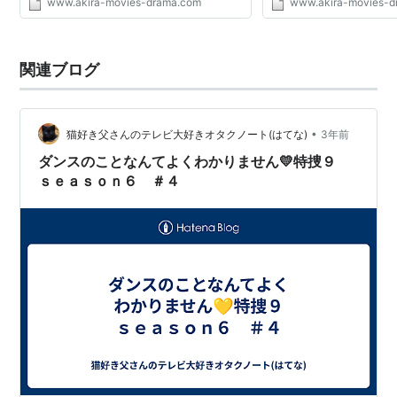
www.akira-movies-drama.com
www.akira-movies-d
関連ブログ
•
猫好き父さんのテレビ大好きオタクノート(はてな)
3年前
ダンスのことなんてよくわかりません💛特捜９
ｓｅａｓｏｎ６ ＃４