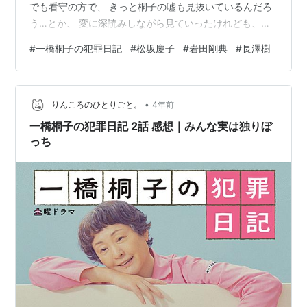
でも看守の方で、 きっと桐子の嘘も見抜いているんだろ
う…とか、 変に深読みしながら見ていったけれども、ど
ちらもストレートな真相だったとは（笑） あ、でも、福
#
一橋桐子の犯罪日記
#
松坂慶子
#
岩田剛典
#
長澤樹
森とゆかり（木村多江）があんな事になるとまでは想像
がつきませんでしたね。 「何これ〜…私は何を見せられ
てるの〜！」 2人を見た時のこの台詞に、桐子の人柄が
•
ぎゅっと詰まっているような気がしました。 自己肯定感
りんころのひとりごと。
4年前
が低いが故に結局損をしてしまうという、 彼女のお人好
一橋桐子の犯罪日記 2話 感想｜みんな実は独りぼ
し体質が最大限に活かされたお話だ…
っち