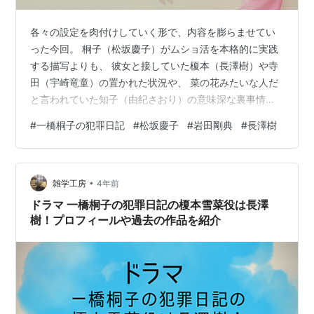
各々の設定を肉付けしていく形で、内容を膨らませてい
った今回。 桐子（松坂慶子）がムショ活を本格的に実践
する描写よりも、 彼女と接していた榎本（長澤樹）や寺
田（宇崎竜童）の置かれた状況や、 菜の花みたいな人だ
と言われていた知子（由紀さおり）の意味深な裏事情を
明かしていた印象が強かったので、 次回の結婚詐欺回が
#
一橋桐子の犯罪日記
#
松坂慶子
#
岩田剛典
#
長澤樹
本番で、今回はその前準備？に見えた気がしなくもない
んですが。 目標が定まったお陰か、ふとした時の"現実味
があって笑えない"感じも薄まって、 ムショ活を通して
•
様々な人と交流を交わす桐子の様子を 微笑ましく見られ
雑学工房
4年前
るお話になっていたと思います。 正義感があり、意見も
ドラマ 一橋桐子の犯罪日記の榎本雪菜役は長澤
ビシッと言える榎本は、 実は家…
樹！プロフィールや過去の作品を紹介