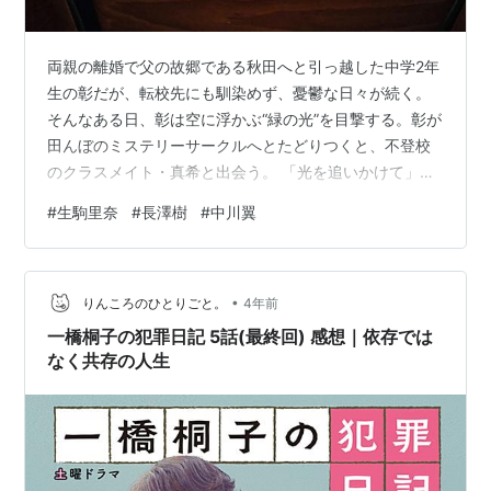
両親の離婚で父の故郷である秋田へと引っ越した中学2年
生の彰だが、転校先にも馴染めず、憂鬱な日々が続く。
そんなある日、彰は空に浮かぶ“緑の光”を目撃する。彰が
田んぼのミステリーサークルへとたどりつくと、不登校
のクラスメイト・真希と出会う。 「光を追いかけて」は
2021年に中川翼主演で制作された邦画です。今回は、
#
生駒里奈
#
長澤樹
#
中川翼
「光を追いかけて」が無料で見れる動画サイトをまとめ
ています。 一応、記事の最後に無料サイトへのリンクも
まとめてますけど動画はほぼ確実に見つからないと思い
•
ます。昔よりも違法アップロード動画の取り締まりがず
りんころのひとりごと。
4年前
っと厳しくなってますからね。※私は時間をムダにするの
一橋桐子の犯罪日記 5話(最終回) 感想｜依存では
が大嫌いなんで、動画配信サイトをずっ…
なく共存の人生