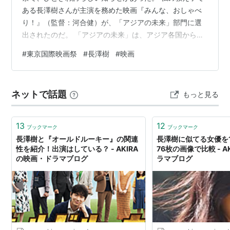
ある長澤樹さんが主演を務めた映画『みんな、おしゃべ
り！』（監督：河合健）が、「アジアの未来」部門に選
出されたのだ。 「アジアの未来」は、アジア各国から新
しい才能を世界に紹介する登竜門的な部門である。 その
#
東京国際映画祭
#
長澤樹
#
映画
舞台に立つということは、単なる出演者の一人ではな
く”次世代を担う表現者”として世界から注目されていると
いうことを意味する。 長澤さんはまさに今日、10月24日
ネットで話題
もっと見る
に20歳の誕生日を迎えたばかり。 その3日後、10月27日
にはレッドカーペットを歩く。 これほど象徴的な節目は
ないだろう。 一人の俳…
13
12
ブックマーク
ブックマーク
長澤樹と『オールドルーキー』の関連
長澤樹に似てる女優を
性を紹介！出演はしている？ - AKIRA
76枚の画像で比較 - A
の映画・ドラマブログ
ラマブログ