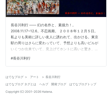
長谷川利行 ―― 幻の名作と、素描力！。
2008.11.17~12.6。不忍画廊。 ２００８年１２月５日。
私よりも美術に詳しい友人に誘われて、出かける。東京
駅の周りはさらに変わっていて、予想よりも高いビルが
いくつか出来ていて、見上げてホントに高いと驚き、自
分が、おのぼりさんのようだ。 そして、東京駅から近く
#
長谷川利行
の大通りに面したビルの１階にある不忍画廊というとこ
ろへ行く。知らなかったら、圧を感じて入れないかもし
れない。表にある麻生三郎という人の絵がいいと思っ
はてなブログ
>
アート
>
長谷川利行
た。そして、中へ入ると、幻の絵「水泳場」というのが
はてなブログ タグとは
ヘルプ
開発ブログ
はてなブログトップ
あって、予想よりも大きい絵で、でも、なんだかちょっ
とピンとこなくて、鉛筆で描いたカフェの男と…
Copyright (C) 2001-
2026
Hatena.