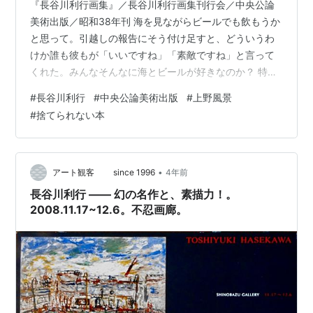
『長谷川利行画集』／長谷川利行画集刊行会／中央公論
美術出版／昭和38年刊 海を見ながらビールでも飲もうか
と思って。引越しの報告にそう付け足すと、どういうわ
けか誰も彼もが「いいですね」「素敵ですね」と言って
くれた。みんなそんなに海とビールが好きなのか？ 特に
姉は「いいなあ、いいなあ」と嫉妬まじりに繰り返すの
#
長谷川利行
#
中央公論美術出版
#
上野風景
で、それなら自分も海の近くに引越せばと思ったけれど
#
捨てられない本
も、姉には学校に通う子供があり、近所で長く続けてい
る仕事もある。私が自分一人の都合で引越しできるの
は、言ってみれば何も持っていないからだ。家も子供
も、取り替えの効かない勤務先もない。人と比べて余分
•
アート観客 since 1996
4年前
に持っていたのは本くらいで、それも七割方処分する…
長谷川利行 ―― 幻の名作と、素描力！。
2008.11.17~12.6。不忍画廊。