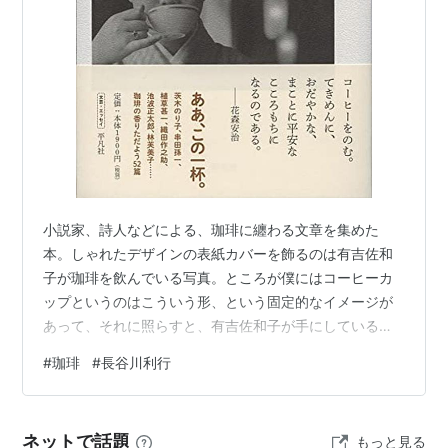
小説家、詩人などによる、珈琲に纏わる文章を集めた
本。しゃれたデザインの表紙カバーを飾るのは有吉佐和
子が珈琲を飲んでいる写真。ところが僕にはコーヒーカ
ップというのはこういう形、という固定的なイメージが
あって、それに照らすと、有吉佐和子が手にしているの
は紅茶茶碗にしか見えない。あの形状のカップだった
#
珈琲
#
長谷川利行
ら、僕はおいしい紅茶をいただきたい。 作家と珈琲 平凡
社 Amazon それはともかく、本の中ほどに、パウリスタ
という名前のカフェが出てくる文章が続く。（佐藤春夫
ネットで話題
もっと見る
の「芝公園から銀座へ」、古川緑波の「甘話休題」、広