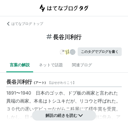
はてなブログ トップ
長谷川利行
このタグでブログを書く
言葉の解説
ネットで話題
関連ブログ
長谷川利行
(
アート
)
【
はせがわりこう
】
1891〜1940 日本のゴッホ、ドブ板の画家と言われた
異端の画家。本名はトシユキだが、リコウと呼ばれた。
３０代の遅いデビューながらニ科展にて樗牛賞を受賞。
解説の続きを読む
しかし、日々の暮らしを捨てるようにドヤ街に住み、ア
トリエも持たず、酒におぼれる日々を過す。４９歳で野