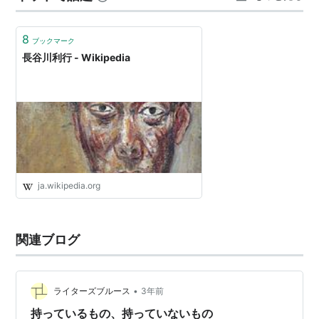
津和郎の「正宗白鳥と珈琲」。）どこかで聞いたことの
ある店名だと思ったが、すぐ思い出した。僕の…
8
ブックマーク
長谷川利行 - Wikipedia
ja.wikipedia.org
関連ブログ
•
ライターズブルース
3年前
持っているもの、持っていないもの