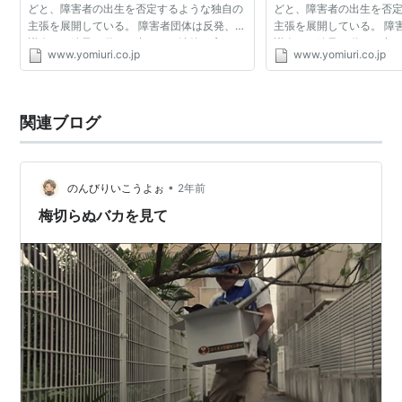
どと、障害者の出生を否定するような独自の
どと、障害者の出生を否
主張を展開している。 障害者団体は反発、市
主張を展開している。 障
議会でも追及の動きが出るなど波紋が広がっ
議会でも追及の動きが出
www.yomiuri.co.jp
www.yomiuri.co.jp
ている。 ブログは１１月８日付。深刻化する
ている。 ブログは１１月
医師不足への対...
医師不足への対...
関連ブログ
•
のんびりいこうよぉ
2年前
梅切らぬバカを見て