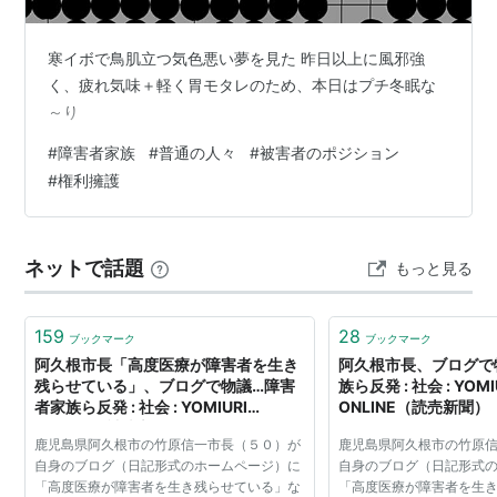
寒イボで鳥肌立つ気色悪い夢を見た 昨日以上に風邪強
く、疲れ気味＋軽く胃モタレのため、本日はプチ冬眠な
～り
#
障害者家族
#
普通の人々
#
被害者のポジション
#
権利擁護
ネットで話題
もっと見る
159
28
ブックマーク
ブックマーク
阿久根市長「高度医療が障害者を生き
阿久根市長、ブログで
残らせている」、ブログで物議…障害
族ら反発 : 社会 : YOMI
者家族ら反発 : 社会 : YOMIURI
ONLINE（読売新聞）
ONLINE（読売新聞）
鹿児島県阿久根市の竹原信一市長（５０）が
鹿児島県阿久根市の竹原
自身のブログ（日記形式のホームページ）に
自身のブログ（日記形式
「高度医療が障害者を生き残らせている」な
「高度医療が障害者を生