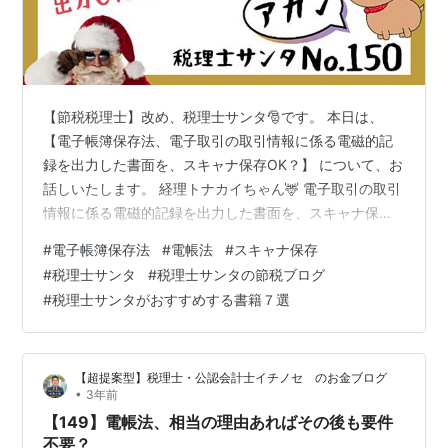
【節税税理士】改め、税理士サンタ🎅です。 本日は、
【電子帳簿保存法、電子取引の取引情報に係る電磁的記
録を出力した書面を、スキャナ保存OK？】 について、お
話しいたします。 経理トナカイちゃん🦌 電子取引の取引
情報に係る電磁的記録を出力した書面を、スキャナ保存
することは認められますか。 税理士サンタ🎅 認められま
#
電子帳簿保存法
#
電帳法
#
スキャナ保存
せん。 税理士サンタ🎅 令和３年度の税制改正において
#
税理士サンタ
#
税理士サンタの節税ブログ
は、税務手続の電子化を進める上での電子取引の重要性
#
税理士サンタがおすすめする書籍７選
に鑑み、 他者から受領した電子データとの同一性が十分
に確保できないことから、 真実性確保のための要件（改
ざん防止措置）が課されていない出力書面等による保存
【超提案型】税理士・公認会計士イチノセ のお金ブログ
措置が廃止されたところであり、 …
•
3年前
【149】電帳法、相当の理由あればその後も要件
不要？