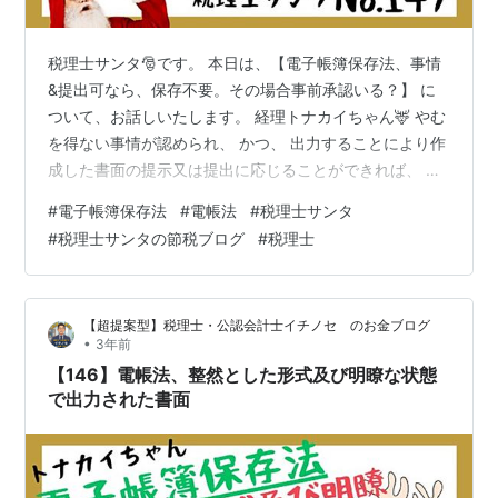
税理士サンタ🎅です。 本日は、【電子帳簿保存法、事情
&提出可なら、保存不要。その場合事前承認いる？】 に
ついて、お話しいたします。 経理トナカイちゃん🦌 やむ
を得ない事情が認められ、 かつ、 出力することにより作
成した書面の提示又は提出に応じることができれば、 電
子データによる保存をしていなくても、 要件違反になら
#
電子帳簿保存法
#
電帳法
#
税理士サンタ
ないとのことですが、 事前に税務署への申請等をするこ
#
税理士サンタの節税ブログ
#
税理士
とは必要？ 税理士サンタ🎅 やむを得ない事情の有無や出
力された書面については、 必要に応じて税務調査等の際
に確認することとしており、 事前に税務署への申請等を
【超提案型】税理士・公認会計士イチノセ のお金ブログ
することは必要ありません。 By.税理士サンタ🎅 節税の
•
3年前
ご提案は、あなたの…
【146】電帳法、整然とした形式及び明瞭な状態
で出力された書面