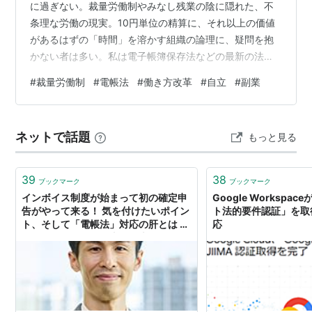
に過ぎない。裁量労働制やみなし残業の陰に隠れた、不
条理な労働の現実。10円単位の精算に、それ以上の価値
があるはずの「時間」を溶かす組織の論理に、疑問を抱
かない者は多い。私は電子帳簿保存法などの最新の法規
制を知識の盾とし、この旧態依然とした構造を外側から
#
裁量労働制
#
電帳法
#
働き方改革
#
自立
#
副業
冷徹にハックする。 組織という名の檻を離れ、自らの
「完遂力」のみで実利を奪う戦い。それは既存のルール
に従うことではなく、ルールの隙間にある急所を正確に
ネットで話題
もっと見る
突くことだ。着実な資産形成への進軍は、この檻の仕組
みを正しく解体し、真の自由を手にするための「一点突
破」の覚悟から始まる。
39
38
ブックマーク
ブックマーク
インボイス制度が始まって初の確定申
Google Workspa
告がやって来る！ 気を付けたいポイン
ト法的要件認証」を取
ト、そして「電帳法」対応の肝とは 再
応
びマネーフォワード山田一也CSOに聞
きました【インボイス制度に備える】