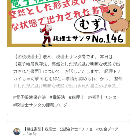
【節税税理士】改め、税理士サンタ🎅です。 本日は、
【電子帳簿保存法、整然とした形式及び明瞭な状態で出
力された書面】について、お話しいたします。 経理トナ
カイちゃん🦌 やむを得ない事情が認められ、かつ、 整然
とした形式及び明瞭な状態で出力された書面の提示又は
提出の求めに応じることができれば、 電子データによる
#
電子帳簿保存法
#
電帳法
#
税理士
#
税理士サンタ
保存をしていなくても要件違反にならないとのことです
#
税理士サンタの節税ブログ
が、 「整然とした形式及び明瞭な状態で出力された書
面」とはどのようなものでしょうか。 税理士サンタ🎅 規
則第２条第２項第２号において、 電磁的記録の画面及び
【超提案型】税理士・公認会計士イチノセ のお金ブログ
書面への出力は 「整然とした形式及び明瞭な状態で、速
•
3年前