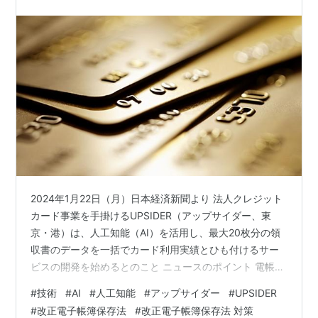
（電帳法）
2024年1月22日（月）日本経済新聞より 法人クレジット
カード事業を手掛けるUPSIDER（アップサイダー、東
京・港）は、人工知能（AI）を活用し、最大20枚分の領
収書のデータを一括でカード利用実績とひも付けるサー
ビスの開発を始めるとのこと ニュースのポイント 電帳法
で経理の負担重く 今の課題は何？ 電帳法の対策は？
#
技術
#
AI
#
人工知能
#
アップサイダー
#
UPSIDER
UPSIDER 事業内容 まとめ ニュースのポイント 2024年1
#
改正電子帳簿保存法
#
改正電子帳簿保存法 対策
月から施行された改正電子帳簿保存法（電帳法）につい