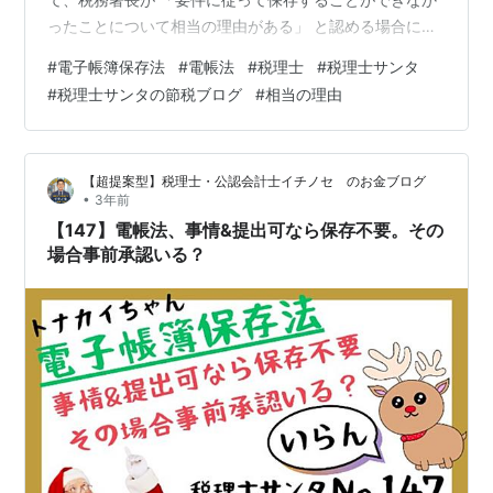
ったことについて相当の理由がある」 と認める場合に、
出力書面の提示又は提出の求めに応じることができるよ
#
電子帳簿保存法
#
電帳法
#
税理士
#
税理士サンタ
うにしているときは、 保存時に満たすべき要件が不要と
#
税理士サンタの節税ブログ
#
相当の理由
なる旨の規定が設けられていますが、 どのような場合
が、ここでいう 相当の理由がある と認められることとな
りますか。 税理士サンタ🎅 令和５年度の税制改正におい
【超提案型】税理士・公認会計士イチノセ のお金ブログ
て創設された新たな猶予措置の 「相当の理由」とは、例
•
3年前
えば、 その電磁的記録そのも…
【147】電帳法、事情&提出可なら保存不要。その
場合事前承認いる？