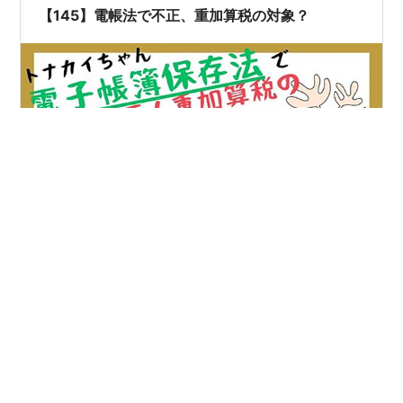
やかに出力することができる」必要が…
【145】電帳法で不正、重加算税の対象？
税理士サンタ🎅です。 本日は、【電帳法で不正、重加算
税の対象？】について、お話しいたします。 経理トナカ
イちゃん🦌 電子データに関連して改ざん等の不正が把握
されたときには、 重加算税が加重されるとのことです
が、 どのような場合に重加算税が加重の対象となるので
しょうか 。 税理士サンタ🎅 電子取引により授受した取
#
電子帳簿保存法
#
電帳法
#
税理士
#
税理士サンタ
引データを 削除 改ざん するなどして、 売上除外や 経費