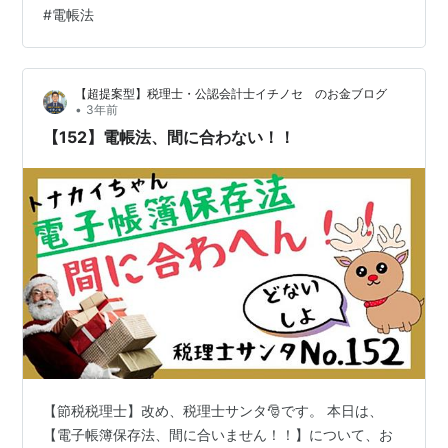
#
電帳法
て、振興企業の取り組みを紹介 アップサイダーは、最大
20枚分の領収書のデータを一括でカード利用実績とひも
付けるサービスを開発する 負荷増が予想されている経理
【超提案型】税理士・公認会計士イチノセ のお金ブログ
部門な…
•
3年前
【152】電帳法、間に合わない！！
【節税税理士】改め、税理士サンタ🎅です。 本日は、
【電子帳簿保存法、間に合いません！！】について、お