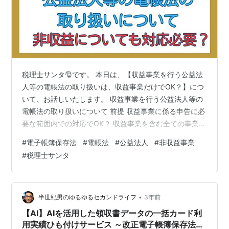
税理士サンタ🎅です。 本日は、【収益事業を行う公益法
人等の電帳法の取り扱いは、収益事業だけでOK？】につ
いて、お話しいたします。 収益事業を行う公益法人等の
電帳法の取り扱いについて 前提 収益事業に係る申告に必
要な範囲内での対応でOK？ 収益事業を含む全ての事業の
取引に関する電子取引の取引情報に係る電磁的記録を保
#
電子帳簿保存法
#
電帳法
#
公益法人
#
非収益事業
存しなければならない！ 収益事業を行う公益法人等の電
#
税理士サンタ
帳法の取り扱いについて 電帳法の対応について、収益事
業を行う公益法人等の取り扱いについて、 電帳法におい
て電磁的記録の保存を行わなければならない電子取引の
取引情報は、 収益事業の取引に関するものか、 収益事業
•
半世紀男のゆるゆるセカンドライフ
3年前
を含む全ての事業の取引に関…
【AI】AIを活用した領収書データの一括カード利
用実績ひも付けサービス ～改正電子帳簿保存法