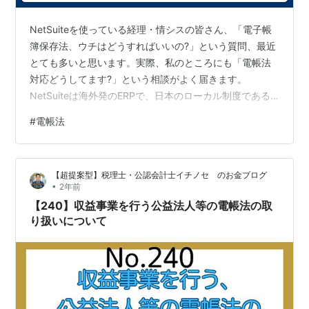
NetSuiteを使っている経理・情シスの皆さん、「電子帳
簿保存法、ウチはどうすればいいの?」という質問、最近
とても多いと思います。実際、私のところにも「電帳法
対応どうしてます?」という相談がよく届きます。
NetSuiteは海外発のERPで、日本のローカル制度である
電帳法に標準でフィットしているわけではありません。
#
電帳法
となると、当然カスタマイズの出番です。ただ、いきな
り「SuiteScriptで作りましょう」と飛びつくと、後から
「あれ、要件満たせてないかも」となりがちです。 この
【超提案型】税理士・公認会計士イチノセ のお金ブログ
記事では、制度の前提から方式設計、実装ポイント、運
•
2年前
用上の落とし穴まで、現場で実際に役立つ形でまとめま
【240】収益事業を行う公益法人等の電帳法の取
す。読み終えたとき…
り扱いについて