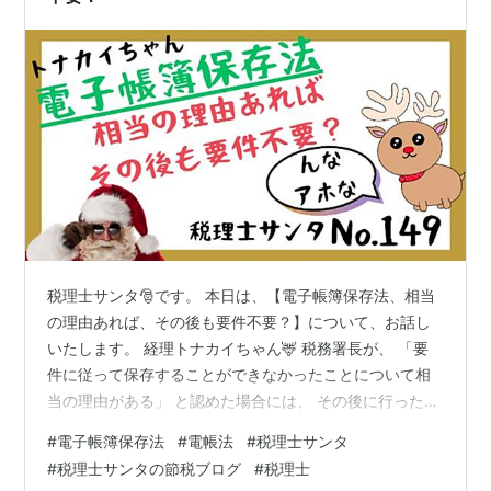
税理士サンタ🎅です。 本日は、【電子帳簿保存法、相当
の理由あれば、その後も要件不要？】について、お話し
いたします。 経理トナカイちゃん🦌 税務署長が、 「要
件に従って保存することができなかったことについて相
当の理由がある」 と認めた場合には、 その後に行った電
子取引の全てについて、保存時に満たすべき要件が不要
#
電子帳簿保存法
#
電帳法
#
税理士サンタ
になる？ 税理士サンタ🎅 取扱通達７－12に記載されたよ
#
税理士サンタの節税ブログ
#
税理士
うな事情が継続している限り、 「要件に従って保存する