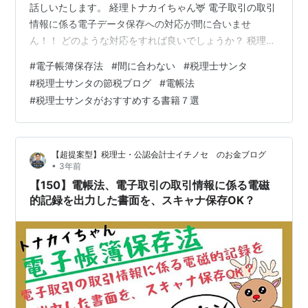
話しいたします。 経理トナカイちゃん🦌 電子取引の取引
情報に係る電子データ保存への対応が間に合いませ
ん！！ どのような対応をすれば良いでしょうか？ 税理士
サンタ🎅 令和５年12月31日までに行う電子取引について
#
電子帳簿保存法
#
間に合わない
#
税理士サンタ
は、 令和４年度の税制改正で経過措置として整備された
#
税理士サンタの節税ブログ
#
電帳法
「電子取引の取引情報に係る電磁的記録の保存への円滑
#
税理士サンタがおすすめする書籍７選
な移行に向けた宥恕措置」を踏まえ、 ①電子データを単
に保存しておくか、 ②保存すべき電子データを出力する
ことにより作成した書面（以下「出力書面」といいま
【超提案型】税理士・公認会計士イチノセ のお金ブログ
す。）を保存し、 税務調査等の際に提…
•
3年前
【150】電帳法、電子取引の取引情報に係る電磁
的記録を出力した書面を、スキャナ保存OK？