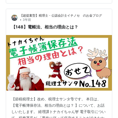
ことができなかったことについて相当の理由がある」と
認められ、 保存時に満たすべき要件にかかわらず 電子デ
【超提案型】税理士・公認会計士イチノセ のお金ブログ
ータの保存をすることが認められます。 ただし、保存時
•
3年前
に満たすべき要件に従って保…
【148】電帳法、相当の理由とは？
【節税税理士】改め、税理士サンタ🎅です。 本日は、
【電子帳簿保存法、相当の理由とは？ 】について、お話
しいたします。 経理課トナカイちゃん🦌 電子取引につい
て、税務署長が 「要件に従って保存することができなか