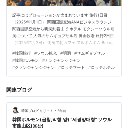
記事にはプロモーションが含まれています 旅行1日目
（2025年1月1日） 関西国際空港ANAビジネスラウンジ
関西国際空港から明洞到着まで ホテル モクシーソウル明
洞について 人気のサムギョプサル店 黄金牧場 旅行2日目
（2025年1月2日） 明洞で朝カフェ ヌルボムボム Bakery
& Cafe 広蔵市場（クァンジャンシジャン）で屋台飯 ロッ
#
韓国旅行
#
ソウル観光
#
明洞
#
サムギョプサル
テアウトレットでお買い物タイム ロッテマートで食材・
#
韓国ホルモン
#
カンジャンケジャン
お菓子の爆買い 本場のカンジャンケジャンを堪能 旅行3
#
クァンジャンシジャン
#
ロッテマート
#
ロッテホテル
日目（2025年1月3日） 日本未上陸マリテフランソワジ
ルボー 韓国本場のホルモン 大韓(テハン)コプチャン ロッ
テホテルのカフェ「ペニンシュラ」…
関連ブログ
•
韓国ブログ キリっ！
6年前
韓国ホルモン(곱창,막창,양) "세광양대창" ソウル
市龍山区(용산)