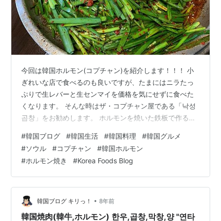
今回は韓国ホルモン(コプチャン)を紹介します！！！ 小
ぎれいな店で食べるのも良いですが、たまにはニラたっ
ぷりで生レバーと生センマイを価格を気にせずに食べた
くなります。 そんな時はザ・コプチャン屋である「낙성
곱창」をお勧めします。 ホルモンを焼いた鉄板で作る〆
の焼き飯も最高です。この〆の為にコプチャンを食べる
#
韓国ブログ
#
韓国生活
#
韓国料理
#
韓国グルメ
人も多くいます。 では見ていきましょう！！！！ 写真
#
ソウル
#
コプチャン
#
韓国ホルモン
概要 店名：낙성곱창(ナクソンコプチャン) アクセス メニ
#
ホルモン焼き
#
Korea Foods Blog
ュー(料金) Instagram(korea_foods_blog) 写真 店の外観
最初は血の煮凝りスープと生レバー、生センマイが出て
きます 煮凝りはこんな感じ ニラたっぷりです…
•
韓国ブログ キリっ！
8年前
韓国焼肉(韓牛,ホルモン) 한우,곱창,막창,양 "연타