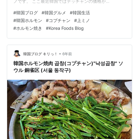
ノです。 ここ最近韓国ではテッチャンの価格が
KRW20,000/人ぐらいに値上げされている事が多いので
#
韓国ブログ
#
韓国グルメ
#
韓国生活
すが、この店はなんとKRW13,000/人です。 生レバーと
#
韓国ホルモン
#
コプチャン
#
上ミノ
キムチを出さない代わりに、そのコストをホルモンに全
#
ホルモン焼き
#
Korea Foods Blog
振りしている店です！ では見ていきましょう！！！ 写真
概要 店名：세광양대창 용산점(セガンヤンテッチャン龍
山店) 店舗URL アクセス メニュー(料金) Instagram(ko…
•
韓国ブログ キリっ！
6年前
韓国ホルモン焼肉 곱창(コプチャン)"낙성곱창" ソ
ウル 銅雀区 (서울 동작구)