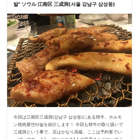
발" ソウル 江南区 三成洞(서울 강남구 삼성동)
今回は江南区三成洞(강남구 삼성동)にある韓牛、ホルモ
ン焼肉屋연타발を紹介します！ 今回も韓牛の取り扱いで
三成洞という事で、店はかなり高級。ここは予約客でい