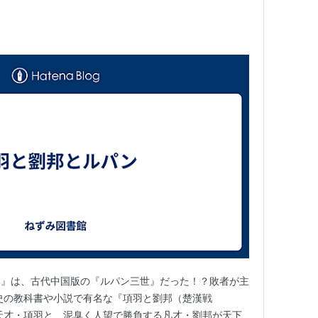
邦』は、古代中国版の『ルパン三世』だった！？敗者が主
史の教科書や小説で有名な『項羽と劉邦（楚漢戦
天才・項羽と、泥臭く人望で勝負する凡才・劉邦が天下