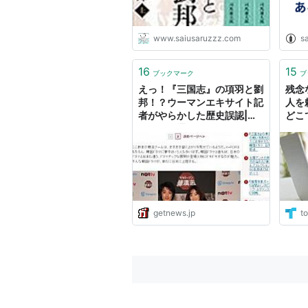
www.saiusaruzzz.com
s
16
15
ブックマーク
ブ
えっ！『三国志』の項羽と劉
残念
邦！？ウーマンエキサイト記
人を
者がやらかした歴史誤認|ガ
どこ
ジェット通信 GetNews
getnews.jp
to