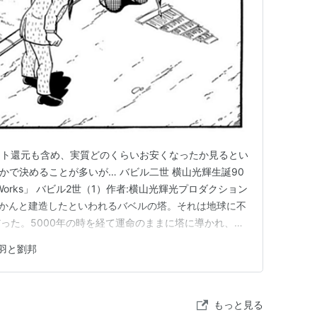
ク
: 16回
グ (42件) を見る
 (新潮文庫)
新潮社
27
ント還元も含め、実質どのくらいお安くなったか見るとい
ク
: 87回
グ (60件) を見る
かで決めることが多いが… バビル二世 横山光輝生誕90
 Works」 バビル2世（1）作者:横山光輝光プロダクション
近づかんと建造したといわれるバベルの塔。それは地球に不
った。5000年の時を経て運命のままに塔に導かれ、超
なった少年・浩一。三つのしもべを連れたバビル2世
羽と劉邦
野望を打ち砕くべく立ち上がった！横山光輝生誕90周
もっと見る