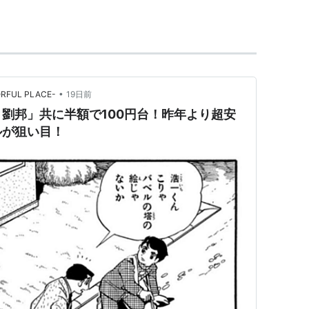
ても愛読されている。
•
ORFUL PLACE-
19日前
 (新潮文庫)
劉邦」共に半額で100円台！昨年より超安
ルが狙い目！
新潮社
27
ク
: 50回
グ (79件) を見る
 (新潮文庫)
新潮社
27