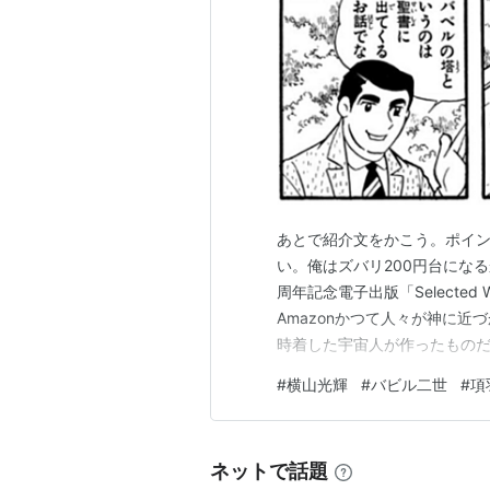
購入
: 5人
クリッ
この商品を含むブロ
項羽と劉邦(下)
作者:
司馬遼太郎
出版社/メーカー:
発売日:
1984/09/
メディア:
文庫
あとで紹介文をかこう。ポイ
購入
: 5人
クリッ
この商品を含むブロ
い。俺はズバリ200円台になる
周年記念電子出版「Selected
Amazonかつて人々が神に
時着した宇宙人が作ったものだ
能力を授けられてバビル2世と
#
横山光輝
#
バビル二世
#
項
は、世界征服をたくらむヨミの
年を記念して電子版刊行！ …
ネットで話題