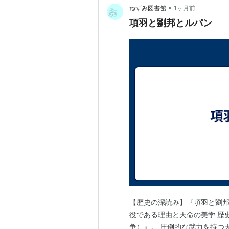
•
ねずみ図書館
1ヶ月前
項羽と劉邦とルパン
【歴史の深読み】『項羽と劉
役である理由と天命の美学 歴
争）』。 圧倒的な武力を持つ