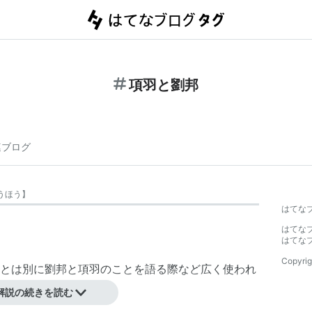
項羽と劉邦
連ブログ
うほう
】
はてな
はてな
はてな
Copyrig
とは別に劉邦と項羽のことを語る際など広く使われ
解説の続きを読む