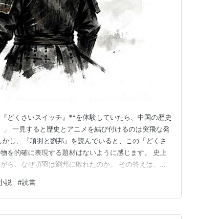
*『どくさいスイッチ』**を体験していたら、中国の歴史
。」 一見すると歴史とアニメを結び付けるのは突飛な発
しかし、『項羽と劉邦』を読んでいると、この「どくさ
物を的確に表現する題材はないように感じます。 史上
がら、なぜ項羽は劉邦に敗れたのか。 その答えは、
「他者を受け入れられなかった」ことにあったのかもしれ
小説
#
読書
返りながら、「もし項羽がどくさいスイッチの世界を経
して、リーダーシップの…