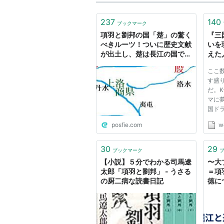
237
140
ブックマーク
項羽と劉邦の国「楚」の驚く
『三
べきルーツ！ついに歴史文献
いを
が出土し、楚は長江の国では
えた
無かったことが明らかに！？
独占
ここ
ウー
す盛
だ。K
マに
国ド
とは
posfie.com
w
開や
魅力
に日
30
29
ブックマーク
本初
【小説】５分でわかる司馬遼
〜大
NOTT
太郎「項羽と劉邦」 - うさる
＝項
の厨二病な読書日記
徳に