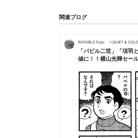
横山光輝が漫画化。ビジネス本とし
関連ブログ
INVISIBLE Dojo. ーQUIET & COL
項羽と劉邦（上）
「バビル二世」「項羽と
作者:
司馬遼太郎
値に！！横山光輝セー
出版社/メーカー:
発売日:
1984/09/
メディア:
文庫
購入
: 6人
クリッ
この商品を含むブロ
項羽と劉邦（中）
作者:
司馬遼太郎
出版社/メーカー:
発売日:
1984/09/
メディア:
文庫