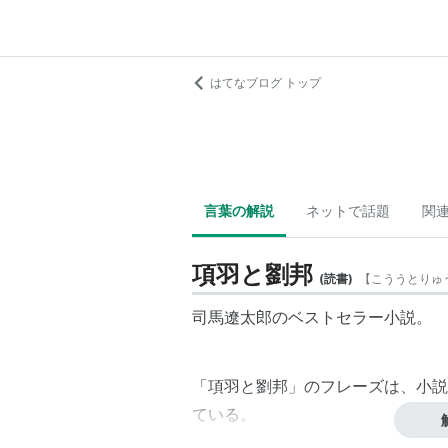
はてなブログ トップ
言葉の解説
ネットで話題
関
項羽と劉邦
(
読書
)
【
こううとりゅ
司馬遼太郎のベストセラー小説。
「項羽と劉邦」のフレーズは、小説
ている。