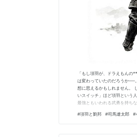
「もし項羽が、ドラえもんの*
は変わっていたのだろうか──
想に思えるかもしれません。 
いスイッチ」ほど項羽という人
最強ともいわれる武勇を持ちな
「敵に負けた」のではなく、
#
項羽と劉邦
#
司馬遼太郎
#
ません。 今回は、史実を振り
験したら」という歴史IFを通