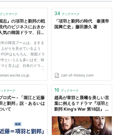
34
ブックマーク
ブックマーク
国志』の項羽と劉邦の戦
「項羽と劉邦の時代 秦漢帝
現代のビジネスにおきか
国興亡史」藤田勝久 著
人気の韓国ドラマ、日本
初放送 [1/2ページ]｜
数年の韓流ブームは、ますま
マンエキサイト コラム
り上がりを見せているよう
-POPはもちろん、韓国ドラ
夢中という人も多いはず。韓
ラマと言えば、日本のドラマ
また違う、ドラマチックな展
oman.excite.co.jp
call-of-history.com
登場人物にドキドキするのが
。そんな韓国ドラマが、新た
本に上陸する。 それは、日
16
ブックマーク
ブックマーク
のスマホ向け放送局
ブロ式〜 - 「堀江と近藤
趙高が章邯と晨曦を美しい言
V（ノ...
羽と劉邦」説・あるいは
葉に例える？ドラマ『項羽と
ついて
劉邦 King's War 第18話』 -
イラストレーター W_AKIRA
のブログ