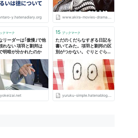
antaro-y.hatenadiary.org
www.akira-movies-drama.com
15
ックマーク
ブックマーク
なリーダーは｢傲慢｣で他
ただのくだらなすぎる日記を
頼れない 項羽と劉邦は
書いてみた。項羽と劉邦の区
で明暗が分かれたのか
別がつかない。ぐりとぐら
も。 - すばこにこもログ
yokeizai.net
yuruku-simple.hatenablog.com