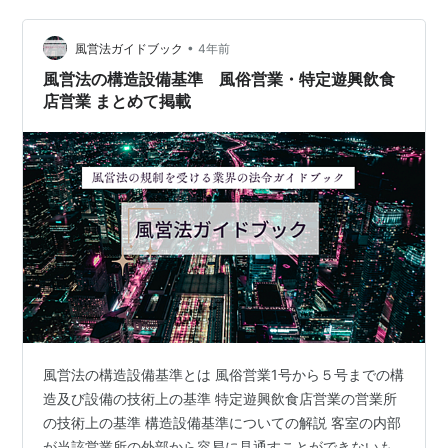
四条 公安委員会は、前条第一項の許可を受けようとする
者が次の各号のいずれかに該当するときは、許可をして
•
はならない。一 破産手続開始の決定を受けて復権を得な
風営法ガイドブック
4年前
い者二 一年以上の懲役若しくは禁錮の刑に処せられ、又
風営法の構造設備基準 風俗営業・特定遊興飲食
は次に掲げる罪を犯して一年未満の懲役…
店営業 まとめて掲載
風営法の構造設備基準とは 風俗営業1号から５号までの構
造及び設備の技術上の基準 特定遊興飲食店営業の営業所
の技術上の基準 構造設備基準についての解説 客室の内部
が当該営業所の外部から容易に見通すことができないも