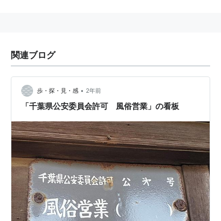
俗に言うフーゾクは「
性風俗特殊営業
」というカテゴリ
で、一般の風俗営業とは別の扱いを受ける。
営業形態
関連ブログ
1号営業
キャバレー等。飲食、ダンス設備のある施設で、客
を接待するスタッフのいる店舗。
•
歩・探・見・感
2年前
2号営業
「千葉県公安委員会許可 風俗営業」の看板
料亭、社交飲食店等。個室のある料亭や、社交を目
的としたバーなど。
3号営業
ディスコ、ナイトクラブ等。客がダンスを踊る施設
で、飲食を伴う店舗。
4号営業
ダンスホール等。飲食を伴わないダンス施設で、ダ