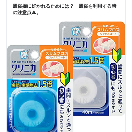
が中身が全く違う 風俗の乱れとは、性の乱れ…
風俗嬢に好かれるためには？ 風俗を利用する時
の注意点⚠️。