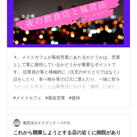
Ａ、メイドカフェが風俗営業にあたるかどうかは、営業
として客に接待しているかどうかが重要なポイントで
す。 従業員が客と積極的に（注文のやりとりではなく）
話をしたり、食べ物を客の口元に運んだり、一緒に歌を
うたったりすることは風営法における「接待」にあたる
サービスですので、風俗営業の中の「社交飲食店」にな
#
メイドカフェ
#
風俗営業
#
接待
ってしまうのです。 いろいろなメイドカフェがあると思
いますが、客が飲食提供に必要な範囲を超えた接待サー
ビスを期待して入店するのであれば、その店は「接待」
•
営業であると考えてよいのではないでしょうか。 なお、
風営法ガイドブック
4年前
社交飲食店営業を行う店には、１８歳未満の客を立ち入
これから開業しようとする店の近くに病院があり