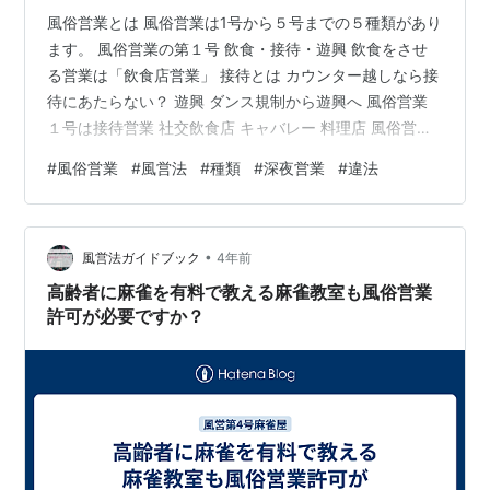
風俗営業とは 風俗営業は1号から５号までの５種類があり
ます。 風俗営業の第１号 飲食・接待・遊興 飲食をさせ
る営業は「飲食店営業」 接待とは カウンター越しなら接
待にあたらない？ 遊興 ダンス規制から遊興へ 風俗営業
１号は接待営業 社交飲食店 キャバレー 料理店 風俗営業
１号＜社交飲食店等＞の＜構造及び設備の技術上の基準
#
風俗営業
#
風営法
#
種類
#
深夜営業
#
違法
＞ 風俗営業2号 低照度飲食店 照度が低い飲食店 風俗営業
2号＜低照度飲食店＞の＜構造及び設備の技術上の基準＞
風俗営業3号 区画席飲食店 客室が区画された飲食店 風俗
•
営業3号＜区画席飲食店＞の＜構造及び設備の技術上の基
風営法ガイドブック
4年前
準＞ 風俗営業とは 風俗営業は「適正に営まれれば国民に
高齢者に麻雀を有料で教える麻雀教室も風俗営業
憩い…
許可が必要ですか？