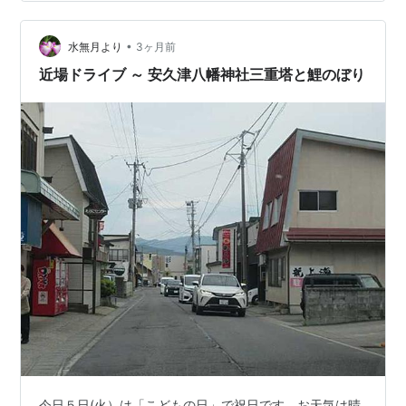
•
水無月より
3ヶ月前
近場ドライブ ～ 安久津八幡神社三重塔と鯉のぼり
今日５日(火）は「こどもの日」で祝日です。お天気は晴