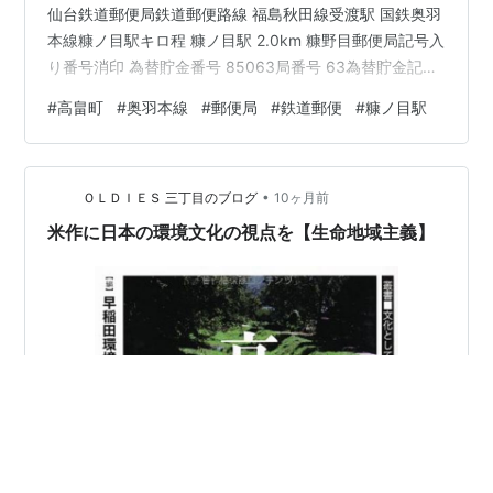
仙台鉄道郵便局鉄道郵便路線 福島秋田線受渡駅 国鉄奥羽
本線糠ノ目駅キロ程 糠ノ目駅 2.0km 糠野目郵便局記号入
り番号消印 為替貯金番号 85063局番号 63為替貯金記号
みろさ現在の集配区 米沢(高畠)〒999-211930年(昭和5)
#
高畠町
#
奥羽本線
#
郵便局
#
鉄道郵便
#
糠ノ目駅
当時の集配区域 歴史1874年(明治7)12月 糠野目郵便取扱
所として設置。1875年(明治8)1月1日 糠野目郵便局(五等)
となる。1886年(明治19)4月26日 三等郵便局に改定。
•
1941年(昭和16)2月1日 局種設定により、集配特定…
ＯＬＤＩＥＳ 三丁目のブログ
10ヶ月前
米作に日本の環境文化の視点を【生命地域主義】