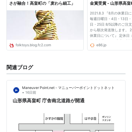
さが融合！高畠町の「麦わら細工」
金賞受賞 - 山形県高畠
2021.8.3 『8月の休業
毎週日曜日・4日・13日・1
日・25日 8/5以降のご注
から順次発送致します。 202
休業日について』 定休日
日 少人数でのご来店、販
folktoys.blog.fc2.com
e86.jp
金銭のトレー渡し、ビニ
をさせていただい...
関連ブログ
Maneuver Point.net - マニューバーポイントドットネット
•
16日前
山形県高畠町 庁舎南北道路が開通