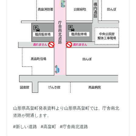
山形県高畠町発表資料より山形県高畠町では、庁舎南北
道路が開通します。
#
新しい道路
#
高畠町
#
庁舎南北道路