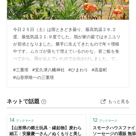
今日２５日（土）は雨ときどき曇り、最高気温２６.２
度、最低気温２１.９度でした。我が家の庭ではオニユリ
が見頃となりました。勝手に生えてきたもので年々増殖
中です。ムカゴが落ちて増えているのかな。昼ご飯を食
べてから、雨が止んでいたのでお出かけしました。でも
行き先の雲が怪しい…目的地の高畠町 安久津八幡神社三
#
三重塔
#
安久津八幡神社
#
ひまわり
#
高畠町
重塔 に着くや本格的な降りになってきました。道路向か
#
山形県唯一の三重塔
いの道の駅でしばし雨宿りをしました。産直では、夏野
菜を買いました。雨が止んだので三重塔へ向かいまし
た。神社へ行こうとしたら、また雨が降ってきました。
ネットで話題
もっと見る
酷くならないうちにと帰ることにしました。地元に戻る
と、こちらは雨は降っていなかったようです。道路…
14
12
ブックマーク
ブックマーク
【山形県の郷土玩具・縁起物】麦わら
スモークハウスファイ
細工：安藤慶一さん／ぬくもりと美し
ソーセージの通販 無添加