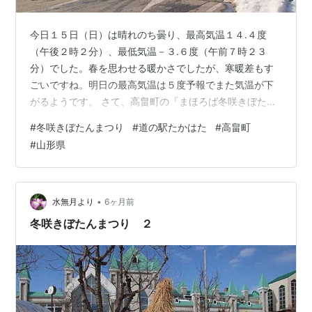
今日１５日（日）は晴れのち曇り、最高気温１４.４度
（午後２時２分）、最低気温－３.６度（午前７時２３
分）でした。春を思わせる暖かさでしたが、寒暖差もす
ごいですね。明日の最高気温は５度予報でまた気温が下
がるようです。 さて、高畠町の「まほろば冬咲きぼたん
まつり」は今日が最終日でした。冬の高畠町内への誘客
#
冬咲きぼたんまつり
#
道の駅たかはた
#
高畠町
を目的に、待ちの観光協会が毎年２月に開いています。
#
山形県
ぼたんの花は全国有数の産地である島根県から取り寄せ
たもので、観光協会はこのまつりに合わせて温度管理を
して育てたそうです。今年は町内の観光施設など４つの
会場に、７０品種・約８０鉢のぼたんが展示されていま
•
水無月より
6ヶ月前
す。道の駅 たかはた へ行ってきました。 安久津…
冬咲きぼたんまつり ２