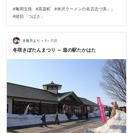
ば文殊様の知恵が授かるといわれている知恵の水「利根
#
亀岡文殊
#
高畠町
#
米沢ラーメンの名店志づ美」」
水」です。一口では足りない？ かと、三口いただいてき
#
踏切「つばさ」
ました。限定御朱印はなくなっていました。せっかくな
ので文殊様の御朱印をいただいてきました。お昼は高畠
町亀岡にある「志づ美」さんへ行きました。行列ができ
る人気店ですが、午後１時半近かったせいか大丈夫でし
•
水無月より
6ヶ月前
た。中華そばをオーダ…
冬咲きぼたんまつり ～ 道の駅たかはた