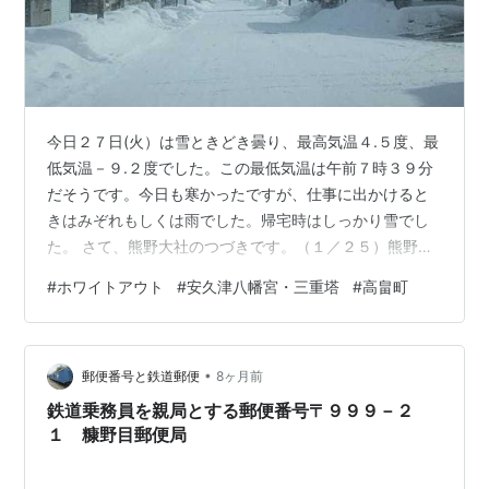
今日２７日(火）は雪ときどき曇り、最高気温４.５度、最
低気温－９.２度でした。この最低気温は午前７時３９分
だそうです。今日も寒かったですが、仕事に出かけると
きはみぞれもしくは雨でした。帰宅時はしっかり雪でし
た。 さて、熊野大社のつづきです。（１／２５）熊野大
社を後にして向かったのは、「楼蘭」さんでお昼ご飯に
#
ホワイトアウト
#
安久津八幡宮・三重塔
#
高畠町
しました。午後１時半頃だったので、すぐ座ることがで
きました。たまごスープは無料セルフです。前回来たと
きは混んでいて、なかなかオーダーしたものが来ません
•
でした。そのため３杯も飲んでしまいました。今回は１
郵便番号と鉄道郵便
8ヶ月前
杯だけです。土日でもランチメニュー(３種類）がありま
鉄道乗務員を親局とする郵便番号〒９９９－２
すが、五目そば（あんかけ）にしました。と…
１ 糠野目郵便局