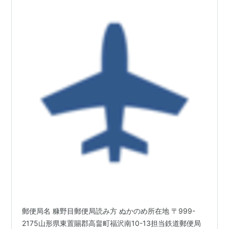
郵便局名 糠野目郵便局読み方 ぬかのめ所在地 〒999-
2175山形県東置賜郡高畠町福沢南10-13担当鉄道郵便局