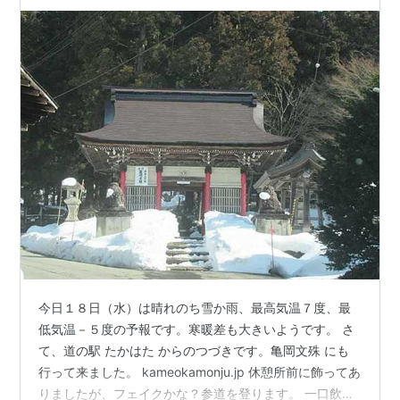
今日１８日（水）は晴れのち雪か雨、最高気温７度、最
低気温－５度の予報です。寒暖差も大きいようです。 さ
て、道の駅 たかはた からのつづきです。​亀岡文殊 にも
行って来ました。 kameokamonju.jp 休憩所前に飾ってあ
りましたが、フェイクかな？参道を登ります。 一口飲め