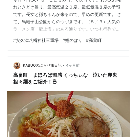
れときどき曇り、最高気温２０度、最低気温８度の予報
です。長女と孫ちゃんが来るので、早めの更新です。 さ
て、烏帽子山公園からのつづきです。（５／３）人気の
ラーメン店「龍上海」のある通りです。いつも行列です
が、それ以上のもの凄い行列ができていました。 次に向
#
安久津八幡神社三重塔
#
鯉のぼり
#
高畠町
かったのは高畠町 ​安久津八幡神社の三重塔です。
yamagatakanko.com 菜の花は終わっていて、種になっ
ていました。鯉のぼりは勢いよくそよいでいました。桜
•
は実がなっていました。またまた神社には行かず、次へ
KABUOのぶらり旅日記
4ヶ月前
向かいました。
高畠町 まほろば旬感 くっちぃな 泣いた赤鬼
担々麺をご紹介！🍜