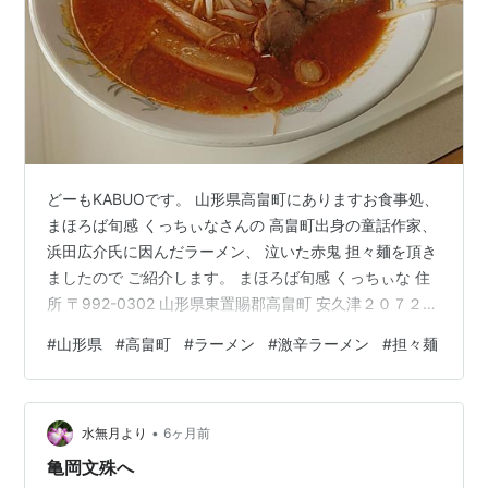
どーもKABUOです。 山形県高畠町にありますお食事処、
まほろば旬感 くっちぃなさんの 高畠町出身の童話作家、
浜田広介氏に因んだラーメン、 泣いた赤鬼 担々麺を頂き
ましたので ご紹介します。 まほろば旬感 くっちぃな 住
所 〒992-0302 山形県東置賜郡高畠町 安久津２０７２
−１ 営業時間 10：00-17：00 提供時間 10：30-16：30
#
山形県
#
高畠町
#
ラーメン
#
激辛ラーメン
#
担々麺
道の駅たかはたに併設されています まほろば旬感 くっち
ぃなさん。 イタリア語で台所を表す クッチーナ(cucina)
と 置賜地域の方言で満腹の意" はらくっちぇな"とを掛け
•
合わせた フードコートになります。 本日は天気もよく
水無月より
6ヶ月前
姪っ子・甥っ子に…
亀岡文殊へ