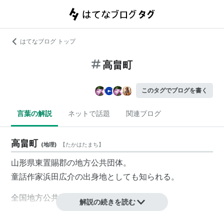
はてなブログ トップ
高畠町
このタグでブログを書く
言葉の解説
ネットで話題
関連ブログ
高畠町
(
地理
)
【
たかはたまち
】
山形県
東置賜郡
の
地方公共団体
。
童話作家
浜田広介
の出身地としても知られる。
全国地方公共団体コード
（
市町村コード
）
解説の続きを読む
06381-9