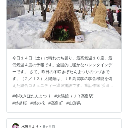
今日１４日（土）は晴れのち曇り、最高気温１０度、最
低気温４度の予報です。全国的に暖かなバレンタインデ
ーです。 さて、昨日の冬咲きぼたんまつりのつづきで
す。（２／１３）太陽館は、ＪＲ高畠駅の駅舎機能を備
えた総合コミュニティー温泉施設です。童話作家 浜田広
介 のふるさとをイメージしたメルヘンチックな外観で、
#
冬咲きぼたんまつり
#
太陽館（ＪＲ高畠駅）
夕方からはライトアップが行われています。温泉はアル
#
啓翁桜
#
菜の花
#
高畠町
#
山形県
カリ性単純温泉で、神経痛や疲労回復に効能があるとさ
れています。 啓翁桜と菜の花
•
水無月より
6ヶ月前