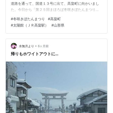
道路を通って、国道１３号に出て、高畠町に向かいまし
た。今日から「第２５回まほろば冬咲きぼたんまつり」
が始まりました。途中、国道１３号沿いにある「よねお
#
冬咲きぼたんまつり
#
高畠町
りかんこうセンター」に立ち寄りました。 啓翁桜のお出
#
太陽館（ＪＲ高畠駅）
#
山形県
迎えです。 ここにもぼたんが展示されています。メイン
会場である太陽館会場に到着です。 振る舞い餅 をいただ
きました。昨年と違ってお天気が良くて、お花見日和で
した。 夜はライトアップされます。 blog.hatena.ne.jp
•
水無月より
6ヶ月前
帰りもホワイトアウトに…