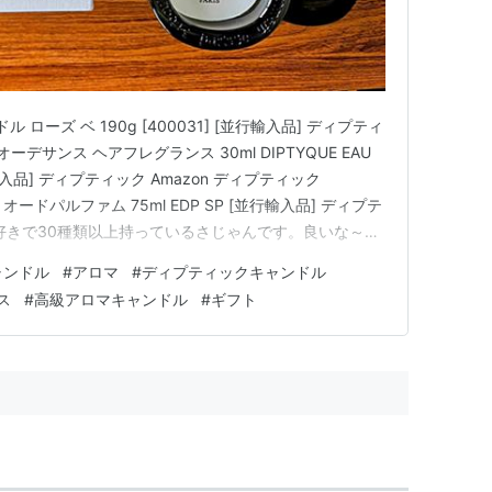
ル ローズ ベ 190g [400031] [並行輸入品] ディプティ
オーデサンス ヘアフレグランス 30ml DIPTYQUE EAU
[並行輸入品] ディプティック Amazon ディプティック
 オードパルファム 75ml EDP SP [並行輸入品] ディプテ
水が好きで30種類以上持っているさじゃんです。良いな～と
性用問わず香水だろうが買ってしまう収集癖があるほど。
ャンドル
#
アロマ
#
ディプティックキャンドル
ス
#
高級アロマキャンドル
#
ギフト