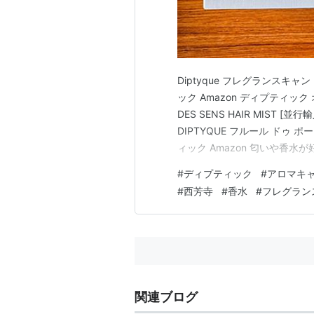
Diptyque フレグランスキャンド
ック Amazon ディプティック 
DES SENS HAIR MIST 
DIPTYQUE フルール ドゥ ポー
ィック Amazon 匂いや香
思う香りがあると、男性用女
#
ディプティック
#
アロマキ
そんな自分は結構前…
#
西芳寺
#
香水
#
フレグラン
関連ブログ