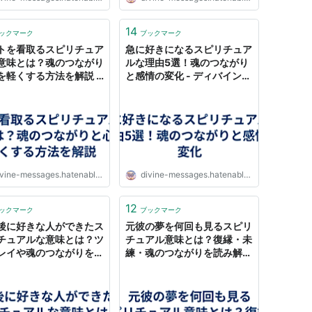
14
ックマーク
ブックマーク
トを看取るスピリチュア
急に好きになるスピリチュア
意味とは？魂のつながり
ルな理由5選！魂のつながり
を軽くする方法を解説 -
と感情の変化 - ディバインメ
バインメッセージ
ッセージ
vine-messages.hatenablog.com
divine-messages.hatenablog.com
12
ックマーク
ブックマーク
後に好きな人ができたス
元彼の夢を何回も見るスピリ
チュアルな意味とは？ツ
チュアル意味とは？復縁・未
レイや魂のつながりを解
練・魂のつながりを読み解く
- ディバインメッセージ
- ディバインメッセージ