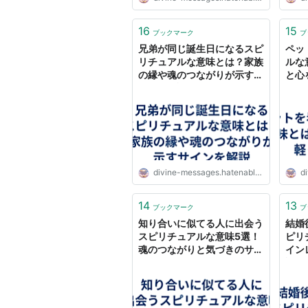
16
15
ブックマーク
ブ
兄弟が同じ誕生日になるスピ
ペッ
リチュアルな意味とは？家族
ルな
の縁や魂のつながりが示すサ
と心
インを解説 - ディバインメッ
ディ
セージ
divine-messages.hatenablog.com
di
14
13
ブックマーク
ブ
知り合いに似てる人に出会う
結婚
スピリチュアルな意味5選！
ピリ
魂のつながりと気づきのサイ
イン
ン - ディバインメッセージ
説 