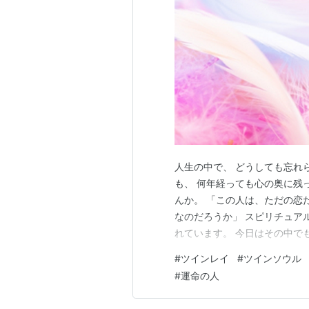
人生の中で、 どうしても忘れ
も、 何年経っても心の奥に残
んか。 「この人は、ただの恋
なのだろうか」 スピリチュア
れています。 今日はその中で
ルメイト ・カルマメイト こ
#
ツインレイ
#
ツインソウル
と、 あなたの心の中にある答
#
運命の人
（魂の片割れ） ツインレイとは