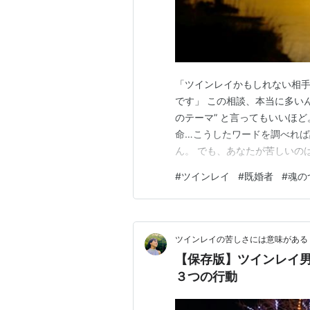
「ツインレイかもしれない相
です」 この相談、本当に多い
のテーマ” と言ってもいいほ
命…こうしたワードを調べれ
ん。 でも、あなたが苦しいの
ら。 ここでは、 ✔ なぜツイ
#
ツインレイ
#
既婚者
#
魂の
になるか✔ 未来の流れはどう
インレイは既婚者として現れる
ツインレイの苦しさには意味がある
【保存版】ツインレイ男
３つの行動