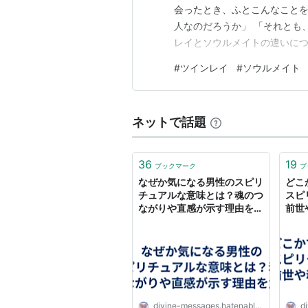
会ったとき、ふとこんなことを
人なのだろうか」 「それとも
レイとソウルメイトの違いにつ
割れ） ツインレイとは、ひと
#
ツインレイ
#
ソウルメイト
す。 この世界にたった一人し
のような特徴があると言われて
ネットで話題
36
19
ブックマーク
ブ
なぜか気になる男性のスピリ
どこ
チュアルな意味とは？魂のつ
スピ
ながりや直感が示す理由を解
前世
説 - ディバインメッセージ
サイ
ッセ
divine-messages.hatenablog.com
di