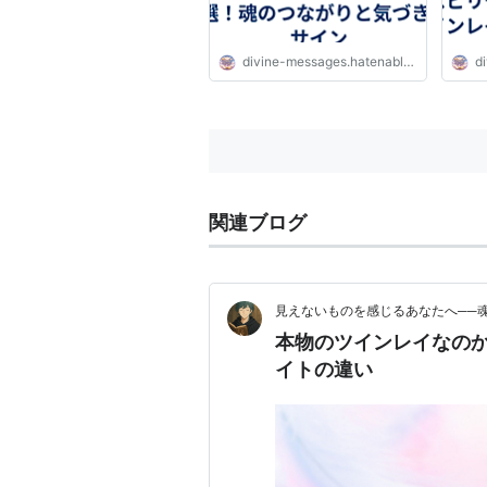
divine-messages.hatenablog.com
di
関連ブログ
見えないものを感じるあなたへ──
本物のツインレイなの
イトの違い