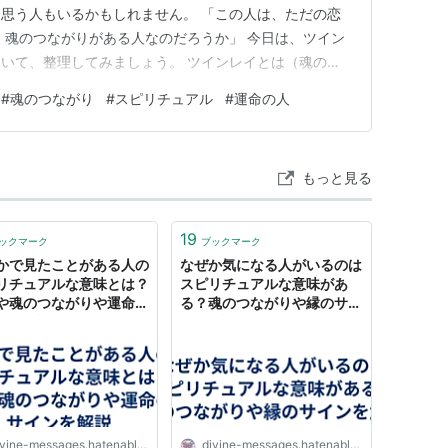
思う人もいるかもしれません。 「この人は、ただの恋
、魂のつながりがある人なのだろうか」 今日は、ツイン
いて、整理してみましょう。 ツインレイとは（魂の片
つの魂が二つに分かれて生まれた存在と言われていま
#
魂のつながり
#
スピリチュアル
#
運命の人
かいない、魂の片割れです。 ツインレイの関係には、次
います。 ・出会った瞬…
もっと見る
19
ックマーク
ブックマーク
かで見たことがある人の
なぜか気になる人がいるのは
リチュアルな意味とは？
スピリチュアルな意味があ
や魂のつながりや運命の
る？魂のつながりや縁のサイ
ンを解説 - ディバインメ
ンを解説 - ディバインメッセ
ージ
ージ
vine-messages.hatenablog.com
divine-messages.hatenablog.com