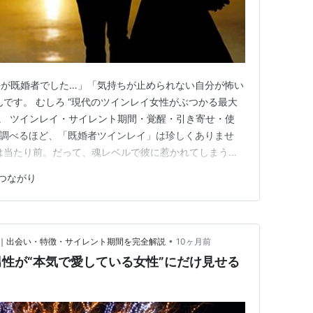
手が既婚者でした…」「気持ちが止められない自分が怖い
んです。 むしろ “現代のツインレイ女性がぶつかる最大
ど。 ツインレイ・サイレント期間・覚醒・引き寄せ・使
ば調べるほど、「既婚者ツインレイ」は珍しくありませ
は当たり前。だって、魂レベルで彼に惹かれてしまうか
ンレイが既婚者として現れるのか✔ どう受け止めればラク
つながり
動きやすいのか まで、丁寧にお話ししますね。 ◆なぜツ
の？ ツイン…
•
｜出会い・特徴・サイレント期間を完全解説
10ヶ月前
性が“本気で愛している女性”にだけ見せる