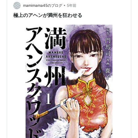
ーシャは 違う…… ロ…
•
mamimama45のブログ
5年前
極上のアヘンが満州を狂わせる