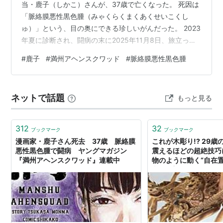
当・鹿子（しかこ）さんが、37歳で亡くなった。 死因は
「脈絡膜悪性黒色腫（みゃくらくまくあくせいこくし
ゅ）」という、目の奥にできる珍しいがんだった。 2023
年夏に診断され、闘病の末に2025年11月8日、旅立っ
た。 訃報が『週刊ヤングマガジン』（講談社）編集部の
#
鹿子
#
満州アヘンスクワッド
#
脈絡膜悪性黒色腫
公式Xで伝えられたのは、それから約6週間後のこと。 鹿
子さんはあの緻密な絵で読者を引き込んできた、人気作
『満州アヘンスクワッド』の作画担当だ。 見る力を何よ
ネットで話題
もっと見る
り必要とする仕事の人が、なぜ視界を奪う病と闘うこと
になったのか。 この記事でわかること 鹿子さんの死因は
眼の希少がんだっ…
312
32
ブックマーク
ブックマーク
漫画家・鹿子さん死去 37歳 脈絡膜
これが木彫り!? 29
悪性黒色腫で闘病 ヤングマガジン
震えるほどの超絶技巧
『満州アヘンスクワッド』連載中
物のように動く“自在
老』 #美の巨人たち