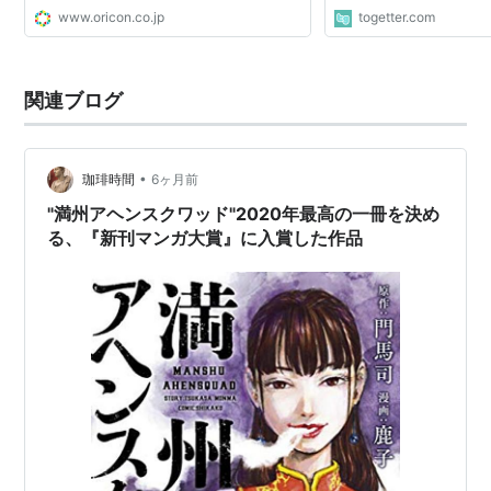
www.oricon.co.jp
togetter.com
関連ブログ
•
珈琲時間
6ヶ月前
"満州アヘンスクワッド"2020年最高の一冊を決め
る、『新刊マンガ大賞』に入賞した作品