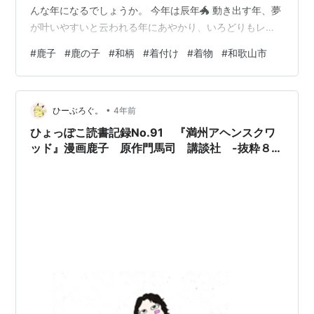
んな年になるでしょうか。 今年は辰年🐲 動き出す年、夢
が叶いやすいと云われる年にあやかり、いろどりもレベ
ルアップできたらいいなと思っております。 着物を着る
#
鹿子
#
鹿の子
#
和柄
#
着付け
#
着物
#
和歌山市
時間として『いろどり』を利用していただけるように頑
張ります。 『いろどり』は着付けですが、今年から日本
舞踊の活動も始めます！ 子供の頃から親しんできた日
•
舞、大人になってから紆余曲折ありましたがここまでく
ひーぶろぐ。
4年前
る事が出来ました。 日本舞踊でも着物を着るところから
ひょっぽこ読書記録No.91 『満州アヘンスクワ
やりますので、和事に興味あ…
ッド』漫画鹿子 原作門馬司 講談社 -抜粋８箇
所