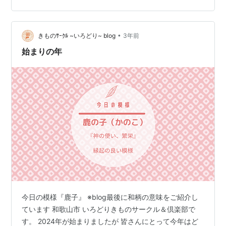
殖することで発症します。 国内の発症は年間約50名とさ
れ、希少がんに分類されます。 👁 主な症状 初期は無症
•
状のことも多いですが、進行すると次のような症状が現
きものｻｰｸﾙ ~いろどり~ blog
3年前
れます： 視力低下（ぼやける、細かい文字が見えにく
始まりの年
い） 視野欠損（視界の一部が欠け…
今日の模様『鹿子』 ※blog最後に和柄の意味をご紹介し
ています 和歌山市 いろどりきものサークル＆倶楽部で
す。 2024年が始まりましたが 皆さんにとって今年はど