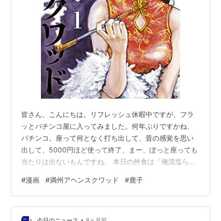
皆さん、こんにちは。リフレッシュ休暇中ですが、フラ
ッとパチンコ屋に入ってみました。何年ぶりですかね、
パチンコ。座って何となく打ち出して、昔の感覚を思い
出して、5000円ほど使って終了、まー、ぽっと座っても
当たりは出ないもんですね。 本日の外食は「俺流塩らー
めん 吉祥寺店」 吉祥寺駅前のアーケード内にあるラーメ
#
漫画
#
満州アヘンスクワッド
#
鹿子
ン屋さん、チェーン店ですね。味噌ラーメンを頼んだの
ですが可もなく不可もなく。ボリュームはあるので食べ
応えはありますね、そして、テーブルにある無料のトッ
•
ピングと調味料が豊富で嬉しいですね。このお店は塩ラ
今日のニュース
8ヶ月前