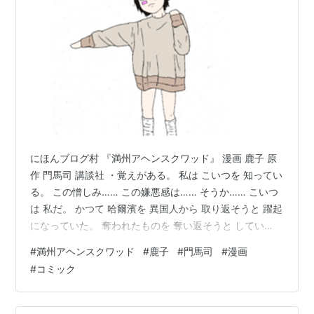
にほんブログ村 『満州アヘンスクワッド』 漫画 鹿子 原
作 門馬司 講談社 ・覚えがある。 私は こいつを 知ってい
る。 この憎しみ…… この嫌悪感は…… そうか…… こいつ
は 私だ。 かつて 哈爾濱を 異国人から 取り返そうと 躍起
になっていた。 奪われたものを 奪い返そうと してい
た。 「昨日…… 夜 何か 話しているのが 聞こえたの……
#
満州アヘンスクワッド
#
鹿子
#
門馬司
#
漫画
キリル…… どうして…… 行っちゃうの……？」 「ナター
#
コミック
シャ、 君のことは…… ニーナに 頼んである。 俺と 一緒
にいても 危険なだけ だからな」 「……」 「俺は 哈爾濱
で 暴れすぎた…… もう ここには いられない。 でも ナタ