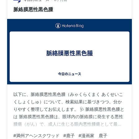
ーメンですかね、チョイスを間違ったかもしれません。
脈絡膜悪性黒色腫
tabelog.com ”満州アヘンス…
以下に、脈絡膜悪性黒色腫（みゃくらくまく あくせいこ
くしょくしゅ）について、検索結果に基づきつつ、分か
りやすく整理してお伝えします。 🩺 脈絡膜悪性黒色腫と
は 脈絡膜悪性黒色腫は、眼球内の脈絡膜に発生する悪性
腫瘍（がん）で、成人に生じる眼内悪性腫瘍として最も
多いタイプです。 脈絡膜は網膜の外側にある血流の豊富
#
満州アヘンスクワッド
#
鹿子
#
漫画家 鹿子
な層で、ここにある色素細胞（メラノサイト）が異常増