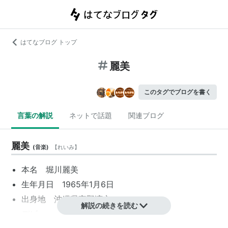
はてなブログ トップ
麗美
このタグでブログを書く
言葉の解説
ネットで話題
関連ブログ
麗美
(
音楽
)
【
れいみ
】
本名
堀川麗美
生年月日 1965年1月6日
出身地 沖縄県宜野湾市
解説の続きを読む
デビュー 1984.1.1