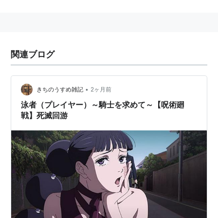
デビューシングル 「愛にDESPERATE」
デビューアルバム 「REIMY」
姉の堀川まゆみ（当時はモデル。後にMAYUMIとして作
曲家に転身し、成功をおさめている）が持っていた
関連ブログ
麗美の写真を見た音楽プロデューサーにスカウトされ、
松任谷正隆、由実夫妻の全面的バックアップのもと、
•
きちのうすめ雑記
2ヶ月前
1984年1月1日、「愛にDESPERATE」でデビュー。
泳者（プレイヤー）～騎士を求めて～【呪術廻
「Merry Christmas to You」（小林明子、永井真理
戦】死滅回游
子、麗美、辛島美登里）で1989年度 第4回日本ゴール
ドディスク大賞
The Best Album of the Year賞を（企画部門）受賞。