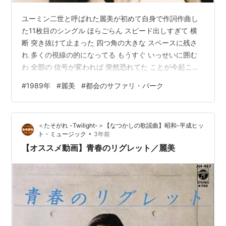
ユーミン二世と呼ばれた麗美が初めて自身で作詞作曲し
た11枚目のシングル ほらごらん スピード出しすぎて 横
断 突き抜けて止まった 四つ角の大きな スペースに残さ
れ 多くの視線の的になってる もうすぐ いっせいに囲む
わ 全部の 信号が変われば 突然恐れてた ことが今起こっ
て ついに放たれて人々の群れ youtu.be タイトル 都会の
#
1989年
#
麗美
#
都会のサファリ・パーク
サファリ・パーク アーチスト 麗美 作詞 堀川麗美 作曲 堀
川麗美 編曲 萩田光雄 リリース 1989/2/25 レコード会社
ファンハウス 最高位 ＜関連のオススメ記事を見る＞
＜たそがれ -Twilight-＞【なつかしの歌謡曲】昭和-平成ヒッ
▼『ユーミン二世』と呼ばれて話題を集めた麗美の2枚目
•
ト・ミュージック
3年前
のシングル twilight-ta…
【オススメ動画】青春のリグレット／麗美