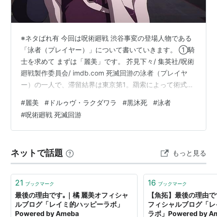
※ネタばれ有 今回は呪術廻戦 渋谷事変の登場人物である
「泳者（プレイヤー）」について書いていきます。 ①騎
士を求めて まずは「麗美」です。 芥見下々/ 集英社/呪術
廻戦製作委員会/ imdb.com 死滅回游の泳者（プレイヤ
ー）の一人で、滞留結界は東京第1。羂索によって術式を
覚醒させられた現代人の呪術師で、露出度の高いドレス
#
麗美
#
ドルゥヴ・ラクダワラ
#
黒沐死
#
泳者
姿とサソリのような特徴的な髪型をしている女性です。
#
呪術廻戦 死滅回游
自分が周囲から守られるのは当然だと思っている自己中
心的で子供っぽい性格をしており、レジィ・スターを
「本物の騎士」として慕い結界に入ったばかりの初心者
ネットで話題
もっと見る
狩りを手伝っていましたが、伏黒を嵌めて追い込もうと
した際に、彼にレジィの言…
21
16
ブックマーク
ブックマーク
最後の理由です｡｜橘 麗美オフィシャ
【魚拓】最後の理由で
ルブログ「レイミ的ハッピーラボ」
フィシャルブログ「レ
Powered by Ameba
ラボ」Powered by A