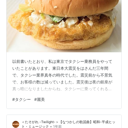
以前書いたとおり、私は東京でタクシー乗務員をやって
いたことがあります。東日本大震災をはさんだ三年間
で、タクシー業界真冬の時代でした。震災前から不景気
で、お客様の数は減っていました。震災後は夜の銀座が
真っ暗になりましたからね、タクシーに乗ってくれるお
客様はもっと激減したのです。 タクシーって地方によっ
#
タクシー
#
麗美
て違うかもしれませんけど、出庫から帰庫までの時間が
決められています。東京の場合は21時間以内でした。距
離も規制があって、365km以内になっていました（← 覚
＜たそがれ -Twilight-＞【なつかしの歌謡曲】昭和-平成ヒッ
えやすい数字）。これは過労と事故を防ぐために国土交
•
ト・ミュージック
1年前