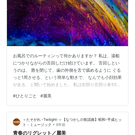
お風呂でのルーティンって何かありますか？ 私は、湯船
につかりながらの舌回しだけ続けています。 舌回しとい
うのは、 唇を閉じて、歯の外側を舌で舐めるように ぐる
っと1周させる、という簡単な動きで、 なんでも小顔効果
がある、と聞いて始めました。 私は右回り左回り各50回
くらいしています。 効果のほうは、 気持ち的な物かもし
#
ひとりごと
#
麗美
れませんが、 やっているときとやらないときを比べる
と、 若干ちがう気がします。 私はなぜか、これをやると
き、 麗美の「星のクライマー」のことを考えています。
＜たそがれ -Twilight-＞【なつかしの歌謡曲】昭和-平成ヒッ
歌が頭の中で流れることもあるし、 歌詞のことを考える
•
ト・ミュージック
6年前
こともあります。 麗美は、ご存知の方も多いと思います
青春のリグレット／麗美