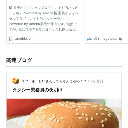
橘 麗美オフィシャルブログ「レイミ的ハッピ
ーラボ」Powered by Ameba橘 麗美オフィシ
ャルブログ「レイミ的ハッピーラボ」
Powered by Ameba最後の理由です｡ 突然で
すが｡ 私は芸能界をやめます｡ これ以上嘘は
付けられません｡ 応援してくれる皆の為にも
ameblo.jp
s03.megalodon.jp
長いですが自分の正直な気持ちを話します｡
グラビアをやり始めたのは...
関連ブログ
•
スプーキーじいさんって何考えてるの！？
7ヶ月前
タクシー乗務員の夜明け