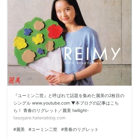
『ユーミン二世』と呼ばれて話題を集めた麗美の2枚目の
シングル www.youtube.com ▼本ブログの記事はこち
ら！ 青春のリグレット／麗美 twilight-
tasogare.hatenablog.com
#
麗美
#
ユーミン二世
#
青春のリグレット