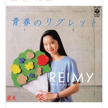
が、 80~90年…