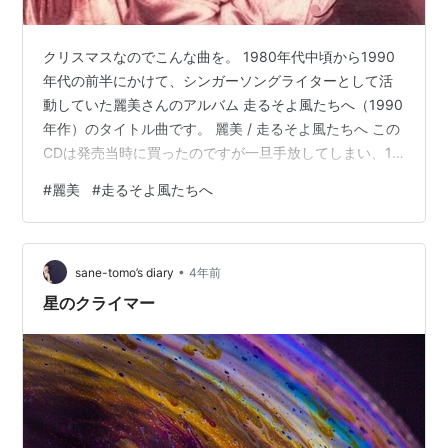
クリスマスなのでこんな曲を。 1980年代中頃から1990
年代の前半にかけて、シンガーソングライターとして活
動していた麗美さんのアルバム 走るそよ風たちへ（1990
年作）のタイトル曲です。 麗美 / 走るそよ風たちへ この
CDは発売当時に買ったのですが一旦手放してしまい、10
数年後にもう一度中古盤で買い直した（中古CDショップ
#
麗美
#
走るそよ風たちへ
をあちこち探した記憶あり）、という個人的に記憶に残
るアルバムです。中古盤で手に入れたこの2代目のCD
は、その後20年経ってもまだ持っています。たまに聴き
•
たくなるんですよね。 この曲「走るそよ風たちへ」は、
sane-tomo’s diary
4年前
兵士になるために訓練に励む子供達へ向けた歌となって
星のクライマー
いて、クリスマスソ…