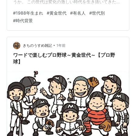
うか。 この世代は変化の激しい時代を生き抜いてきたか
らこそ、独自の価値観や強みを持ち、さまざまな分野で
#
1988年生まれ
#
黄金世代
#
有名人
#
世代別
輝いている人が多いのが特徴です。 ただ、同世代の活躍
#
時代背景
や当時の流行を見て「自分は特別なことをしていない」
と不安を感じたり、世代間ギャップに悩むこともあるか
もしれません。 けれども、あなたが歩んできた経験や
日々の小さな積み重ねが、きっと今のあなたの強さや優
•
きちのうすめ雑記
1年前
しさにつながっています。 世代特有の悩み…
ワードで楽しむプロ野球～黄金世代～【プロ野
球】