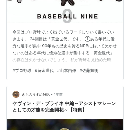
今回はプロ野球でよく出ているワードについて書いてい
きます。 24回目は「黄金世代」です。 ①ある年代に優
秀な選手が集中 90年もの歴史を誇るNPBにおいて欠かせ
ないのはある年代に優秀な選手が集中する「黄金世代」
の存在は欠かせないでしょう。 私が野球を見始めた時に
活躍していた ・野茂英雄投手（近鉄→ドジャース等）日
#
プロ野球
#
黄金世代
#
山本由伸
#
佐藤輝明
米通算201勝 メジャー移籍のパイオニア的存在に ・金本
知憲選手（広島→阪神）1492連続試合フルイニング出場
と13686連続イニング出場（いずれも世界記録） ・山﨑
•
武志選手（中日→オリックス→楽天）通算403本塁打 史
きちのうすめ雑記
1年前
上3人目のセ・パ両リーグでの本塁打王 達がいる1968年
ケヴィン・デ・ブライネ 中編～アシストマシーン
世代や、 …
としての才能を完全開花～【特集】