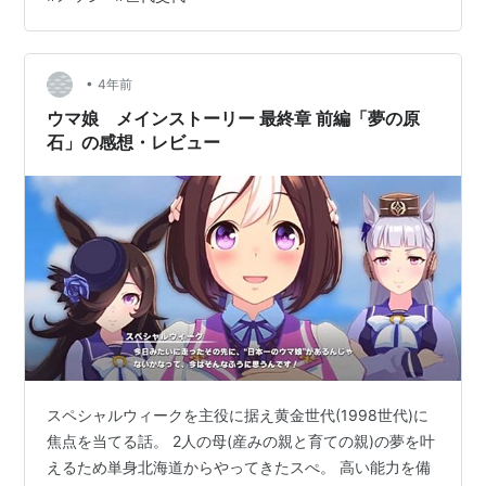
かなと思います。 ギリギリ昭和を知ってる世代とも言え
ますね（笑） そんな何事にも世代があり、その時々でブ
ームがあったり、実力者が集中したりすることもありま
すね。 そんな世代間の話で、おもしろそうな話があった
•
4年前
ので、今日…
ウマ娘 メインストーリー 最終章 前編「夢の原
石」の感想・レビュー
スペシャルウィークを主役に据え黄金世代(1998世代)に
焦点を当てる話。 2人の母(産みの親と育ての親)の夢を叶
えるため単身北海道からやってきたスぺ。 高い能力を備