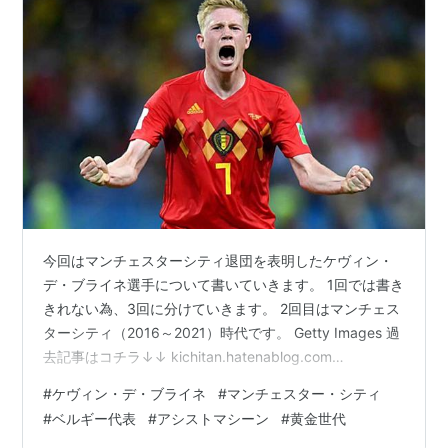
今回はマンチェスターシティ退団を表明したケヴィン・
デ・ブライネ選手について書いていきます。 1回では書き
きれない為、3回に分けていきます。 2回目はマンチェス
ターシティ（2016～2021）時代です。 Getty Images 過
去記事はコチラ↓↓ kichitan.hatenablog.com
kichitan.hatenablog.com ①アシストマシーンとしての
#
ケヴィン・デ・ブライネ
#
マンチェスター・シティ
才能を完全開花 マンチェスターシティ移籍初年度でも確
#
ベルギー代表
#
アシストマシーン
#
黄金世代
かな活躍を見せチームの中心選手として評されたデ・ブ