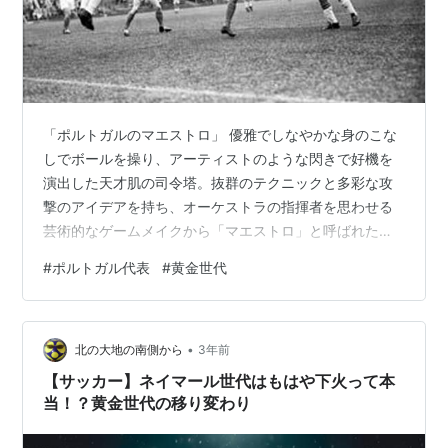
「ポルトガルのマエストロ」 優雅でしなやかな身のこな
しでボールを操り、アーティストのような閃きで好機を
演出した天才肌の司令塔。抜群のテクニックと多彩な攻
撃のアイデアを持ち、オーケストラの指揮者を思わせる
芸術的なゲームメイクから「マエストロ」と呼ばれたポ
ルトガルの10番が、ルイ・コスタ（ Rui Manuel Cesar
#
ポルトガル代表
#
黄金世代
Costa ）だ。 ルイス・フィーゴら多くのタレントが現れ
た「ゴールデン・ゼネレーション」の旗頭となり、自国
で開催された91年のワールドユース選手権を制覇。彼ら
•
黄金世代はフル代表でもチームの主力に成長し、国際舞
北の大地の南側から
3年前
台で低迷していたポルトガルをユーロ96のベスト8、ユ
【サッカー】ネイマール世代はもはや下火って本
ーロ2000では…
当！？黄金世代の移り変わり