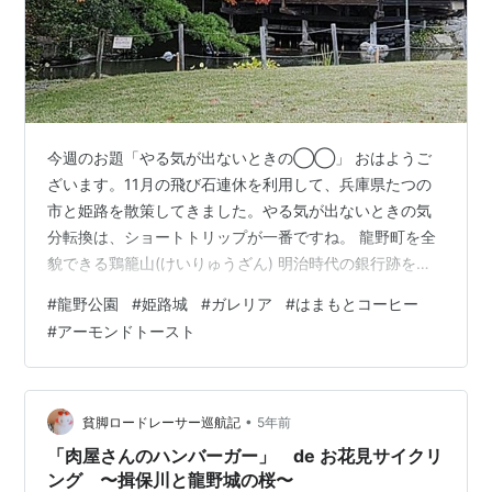
今週のお題「やる気が出ないときの◯◯」 おはようご
ざいます。11月の飛び石連休を利用して、兵庫県たつの
市と姫路を散策してきました。やる気が出ないときの気
分転換は、ショートトリップが一番ですね。 龍野町を全
貌できる鶏籠山(けいりゅうざん) 明治時代の銀行跡を改
造したカフェ《ガレリア》 龍野神社 姫路名物アーモンド
#
龍野公園
#
姫路城
#
ガレリア
#
はまもとコーヒー
トーストと《はまもとコーヒー》 姫路城のライトアップ
#
アーモンドトースト
龍野町を全貌できる鶏籠山(けいりゅうざん) 龍野は、淡
口醤油や《揖保乃糸》でおなじみの素麺の名産地です。
戦争で焼けなかったので、江戸時代の街並みがそのまま
保管されており、龍野城跡や、龍野藩最後のお殿様、脇
•
貧脚ロードレーサー巡航記‍
5年前
坂家のお屋敷、武家屋敷などは、…
「肉屋さんのハンバーガー」 de お花見サイクリ
ング 〜揖保川と龍野城の桜〜