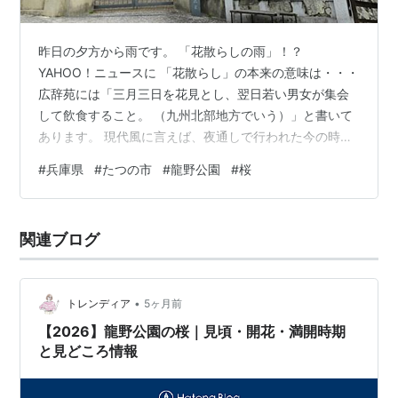
昨日の夕方から雨です。 「花散らしの雨」！？
YAHOO！ニュースに 「花散らし」の本来の意味は・・・
広辞苑には「三月三日を花見とし、翌日若い男女が集会
して飲食すること。 （九州北部地方でいう）」と書いて
あります。 現代風に言えば、夜通しで行われた今の時代
より自由な合コン のようなものでしょう。 ４月６日 兵
#
兵庫県
#
たつの市
#
龍野公園
#
桜
庫県西部（西播地方 南地域）桜めぐりに行ってました。
西播地方の 南地域：たつの市・相生市・上郡町・赤穂市
最初は、たつの市龍野町上霞城 たつの市 醤油の郷 大正
関連ブログ
ロマン館 の 桜 月曜日で 休館でした。 カネヰ醬油跡 の
枝垂れ桜 大正ロマン館 前の マンホール蓋 重要伝統的建
造物保存地…
•
トレンディア
5ヶ月前
【2026】龍野公園の桜｜見頃・開花・満開時期
と見どころ情報