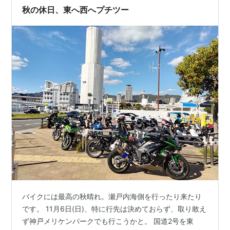
き、春のたつの市での穏やかなひとときをお楽しみくだ
秋の休日、東へ西へプチツー
さい。 龍野公園の桜｜基本情報 龍野公園の桜…
バイクには最高の秋晴れ。瀬戸内海側を行ったり来たり
です。 11月6日(日)、特に行先は決めておらず、取り敢え
ず神戸メリケンパークでも行こうかと。 国道2号を東