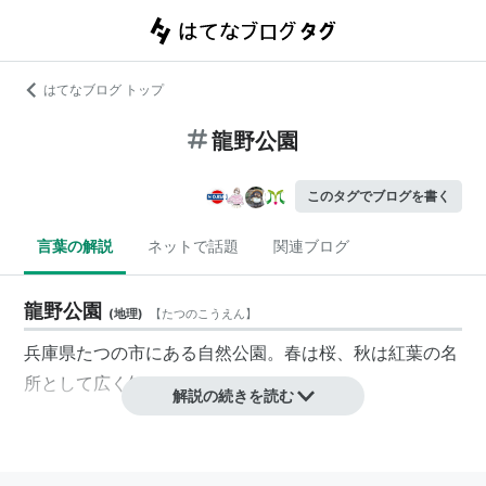
はてなブログ トップ
龍野公園
このタグでブログを書く
言葉の解説
ネットで話題
関連ブログ
龍野公園
(
地理
)
【
たつのこうえん
】
兵庫県たつの市にある自然公園。春は桜、秋は紅葉の名
所として広く知られている。
解説の続きを読む