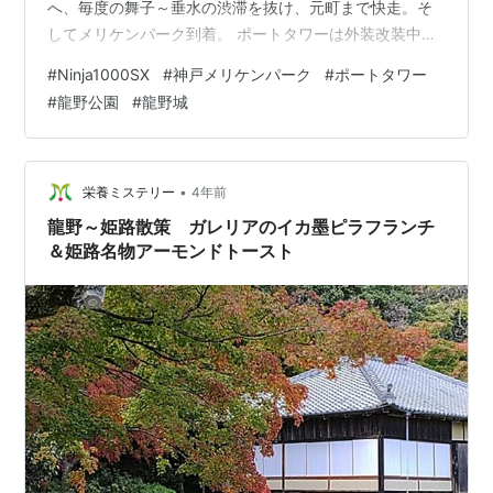
へ、毎度の舞子～垂水の渋滞を抜け、元町まで快走。そ
してメリケンパーク到着。 ポートタワーは外装改装中で
カバーが掛けられたままです。 イベントが有るそうで駐
#
Ninja1000SX
#
神戸メリケンパーク
#
ポートタワー
輪場はいっぱい。隙間はあるけど、擦れ･当てられが心
#
龍野公園
#
龍野城
配。なので、脇に置いて写真だけを撮って速攻退散しま
した(´^ω^) このまま帰宅も芸が無いので、2国を西に戻
り加古川バイパス～姫路バイパスを経由して、たつの市
の世界の梅公園を目指しました。 さすがに季節外れ、梅
•
栄養ミステリー
4年前
の木の枝だけでした。時期にな…
龍野～姫路散策 ガレリアのイカ墨ピラフランチ
＆姫路名物アーモンドトースト