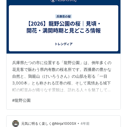
兵庫県たつの市に位置する「龍野公園」は、例年多くの
花見客で賑わう県内有数の桜名所です。西播磨の豊かな
自然と、鶏籠山（けいろうさん）の山肌を彩る「一目
3,000本」とも称される圧巻の桜、そして風情ある城下
町の町並みが織りなす景観は、訪れる人々を魅了してや
みません。 本記事では、2026年の開花・満開時期の目安
#
龍野公園
をはじめ、春の一大イベント「龍野さくら祭」の開催情
報、夜桜のライトアップや屋台の出店、さらにアクセス
や駐車場といった現地で役立つ最新情報を詳しくご紹介
•
します。お出かけ前の参考としてぜひお役立ていただ
元気に明るく楽しく@Ninja1000SX
4年前