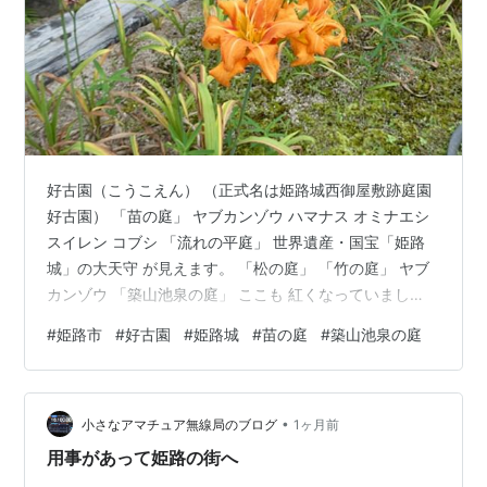
好古園（こうこえん） （正式名は姫路城西御屋敷跡庭園
好古園） 「苗の庭」 ヤブカンゾウ ハマナス オミナエシ
スイレン コブシ 「流れの平庭」 世界遺産・国宝「姫路
城」の大天守 が見えます。 「松の庭」 「竹の庭」 ヤブ
カンゾウ 「築山池泉の庭」 ここも 紅くなっていまし
た。 栗！ 好古園を出ると・・・ 結婚式の前撮りでしょ
#
姫路市
#
好古園
#
姫路城
#
苗の庭
#
築山池泉の庭
うか？ おめでとうございます。 新郎新婦とも 暑いでし
ょうネ・・・ ご訪問有難うございます。 皆さまの「☆：
スター」クリック を 励みに 毎日 更新に チャレンジ して
•
います。 ランキングに参加中。クリックして応援お願い
小さなアマチュア無線局のブログ
1ヶ月前
します！
用事があって姫路の街へ