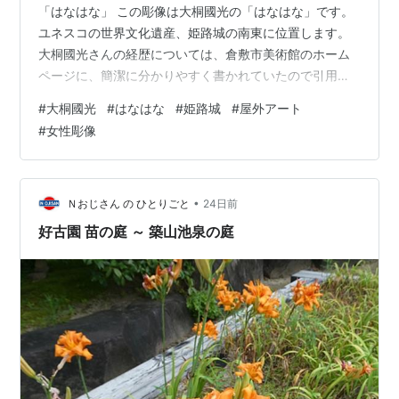
「はなはな」 この彫像は大桐國光の「はなはな」です。
ユネスコの世界文化遺産、姫路城の南東に位置します。
大桐國光さんの経歴については、倉敷市美術館のホーム
ページに、簡潔に分かりやすく書かれていたので引用し
ます。 1927（昭和2）－2008（平成20） 彫刻家。兵庫
#
大桐國光
#
はなはな
#
姫路城
#
屋外アート
県姫路市に生まれる。3歳で母を亡くし、新見市の伯父の
#
女性彫像
家に預けられる。岡山大学教育学部卒業後、佐藤忠良に
感銘を受け制作に励む。1956年、日展に初入選。1974
年、新制作協会会員に推挙される。1976年、国立ロー
マ・アカデミアのエミリオ・グレコ教室で学ぶ。帰国
•
Ｎおじさん の ひとりごと
24日前
後、後進の指導や育成に…
好古園 苗の庭 ～ 築山池泉の庭