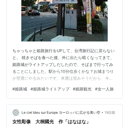
ちゃっちゃと姫路旅行をUPして、台湾旅行記に戻らない
と。 焼きそばを食べた後、外に出たら暗くなってきて、
姫路城がライトアップしだしたので、そばまで行ってみ
ることにしました。駅から10分位歩くかな？お城まつり
が翌週にやるみたいです。来週は混みそうだから、今週
来て良かったかも。姫路城前に到着！キレイですね☆門
#
姫路城
#
姫路城ライトアップ
#
姫路観光
#
女一人旅
が開いてる！中に入れるみたい。ピンボケになっちゃう
何度撮ってもボヤケちゃう。行けるところまで行ってみ
ましょう。化粧直しされて、以前来たときよりずっとキ
•
レイになってる。姫路城の裏側からあの建物はなんだっ
Le ciel bleu sur Europe ヨーロッパに広がる青い空
19日前
け？以前中に入っているんだけど、覚えてないわ。グル
女性彫像 大桐國光 作「はなはな」
っと周って出てきました。色とりどりの灯籠がキ…