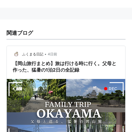
連立式。
幾重にも連なる千鳥破風・唐破風の屋根と、白漆喰総塗
籠造の外壁による景観が、翼を広げた白鷺のように美し
いと評されたことから「
白鷺城
（しらさぎじょう）」の
関連ブログ
別名がある。
設計技術と装飾美において木造城郭建築の最高峰に位置
付けられている。
•
ふくまる日記
4日前
2009年6月27日より、「国宝姫路城大天守保存修理工
【岡山旅行まとめ】旅は行ける時に行く。父母と
作った、猛暑の1泊2日の全記録
事」という名で修理工事が行われる。2015年3月18日竣
工予定。
歴史
1333年：赤松則村（円心）が姫山に砦を築く。
1467年：赤松政則が本丸、鶴見丸を築く。
1580年：黒田孝高が城を秀吉に献上し、秀吉が3層の
天守閣を築く。