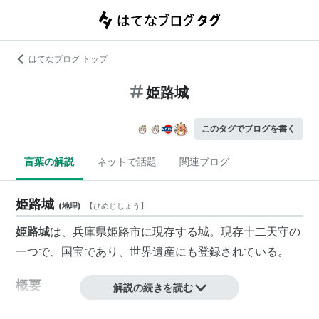
はてなブログ トップ
姫路城
このタグでブログを書く
言葉の解説
ネットで話題
関連ブログ
姫路城
(
地理
)
【
ひめじじょう
】
姫路城
は、兵庫県姫路市に現存する城。現存十二天守の
一つで、国宝であり、世界遺産にも登録されている。
概要
解説の続きを読む
梯郭式の平山城で、天守は望楼型・五重六階地下一階の