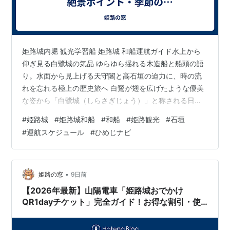
姫路城内堀 観光学習船 姫路城 和船運航ガイド水上から
仰ぎ見る白鷺城の気品 ゆらゆら揺れる木造船と船頭の語
り。水面から見上げる天守閣と高石垣の迫力に、時の流
れを忘れる極上の歴史旅へ 白鷺が翅を広げたような優美
な姿から「白鷺城（しらさぎじょう）」と称される日本
初の世界文化遺産・国宝「姫路城」。青空に映える美し
#
姫路城
#
姫路城和船
#
和船
#
姫路観光
#
石垣
い大天守、美しく積まれた石垣、防御を固めた門や櫓な
#
運航スケジュール
#
ひめじナビ
ど、陸上からの見学だけでもその圧倒的な存在感に魅了
されます。 しかし、姫路城には「水上からでしか味わえ
ない、もうひとつの絶景」が存在することをご存知でし
ょうか？ それが、姫路城をぐるりと囲む内堀（内ほり）
•
姫路の窓
9日前
を木造の和船に乗ってゆったりと巡る「姫…
【2026年最新】山陽電車「姫路城おでかけ
QR1dayチケット」完全ガイド！お得な割引・使
い方・モデルコース解説