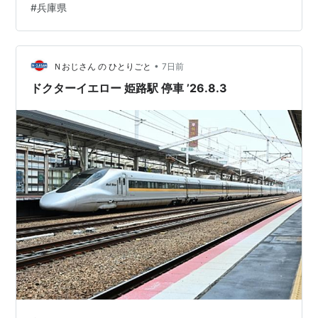
#
兵庫県
す。 順番に振り返っていきますね。 まず最初に向かった
のは、去年も立ち寄った駄菓子屋「エプロン」。 ここ
は、地元では見かけない珍しいおつまみやカップ麺が並
んでいたり、10円以下の駄菓子を子…
•
Ｎおじさん の ひとりごと
7日前
ドクターイエロー 姫路駅 停車 ’26.8.3