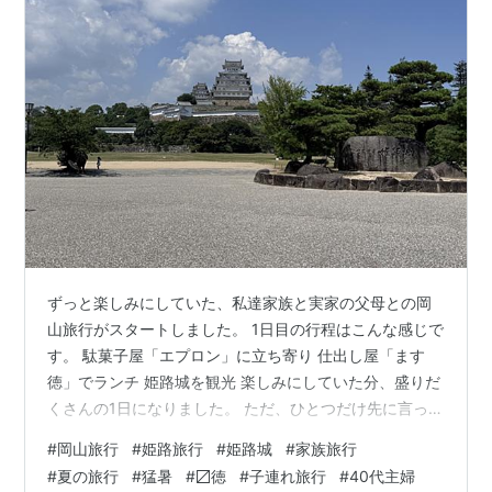
ずっと楽しみにしていた、私達家族と実家の父母との岡
山旅行がスタートしました。 1日目の行程はこんな感じで
す。 駄菓子屋「エプロン」に立ち寄り 仕出し屋「ます
徳」でランチ 姫路城を観光 楽しみにしていた分、盛りだ
くさんの1日になりました。 ただ、ひとつだけ先に言って
おくと——姫路城では、天守閣までは行けませんでし
#
岡山旅行
#
姫路旅行
#
姫路城
#
家族旅行
た。 「え、姫路城まで来て？」そう思う方もいるかもし
#
夏の旅行
#
猛暑
#
〼徳
#
子連れ旅行
#
40代主婦
れません。でも今回は、それでよかったと思っていま