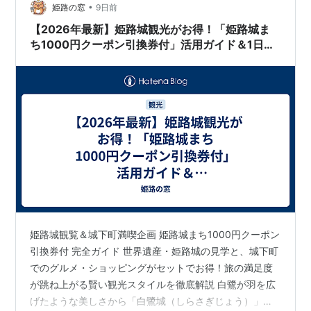
道）」です。車窓から望む明石海峡大橋や瀬戸内海の青
•
姫路の窓
9日前
い海、穏やかな播磨の風景は、移動…
【2026年最新】姫路城観光がお得！「姫路城ま
ち1000円クーポン引換券付」活用ガイド＆1日満
喫モデルコース
姫路城観覧＆城下町満喫企画 姫路城まち1000円クーポン
引換券付 完全ガイド 世界遺産・姫路城の見学と、城下町
でのグルメ・ショッピングがセットでお得！旅の満足度
が跳ね上がる賢い観光スタイルを徹底解説 白鷺が羽を広
げたような美しさから「白鷺城（しらさぎじょう）」の