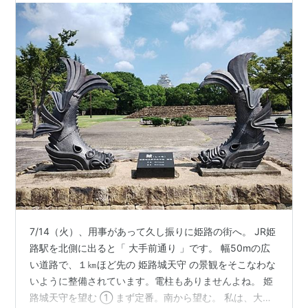
7/14（火）、用事があって久し振りに姫路の街へ。 JR姫
路駅を北側に出ると「 大手前通り 」です。 幅50mの広
い道路で、１㎞ほど先の 姫路城天守 の景観をそこなわな
いように整備されています。電柱もありませんよね。 姫
路城天守を望む ① まず定番。南から望む。 私は、大手