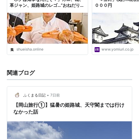
革ジャン、姫路城のレゴ…“おねだり知
０００円
事”のあきれたタカリ癖「視察先は何が
もらえるかで決めている」パソコンを
投げつけられた職員も | 集英社オンラ
イン | ニュースを本気で噛み砕け
shueisha.online
www.yomiuri.co.jp
関連ブログ
•
ふくまる日記
7日前
【岡山旅行①】猛暑の姫路城、天守閣までは行け
なかった話