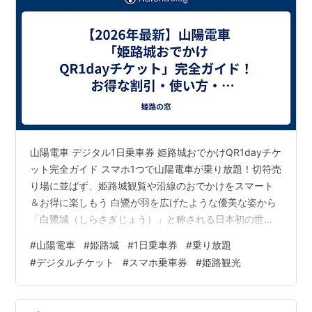
山陽電車 デジタル1日乗車券 姫路城おでかけQR1dayチケ
ット完全ガイド スマホ1つで山陽電車が乗り放題！切符売
り場に並ばず、姫路城観覧や沿線のおでかけをスマート
＆お得に楽しもう 白鷺が羽を広げたような優美な姿から
「白鷺城（しらさぎじょう）」と称される日本初の世界
文化遺産・国宝「姫路城」。歴史の浪漫が漂う天守閣の
#
山陽電車
#
姫路城
#
1日乗車券
#
乗り放題
見学はもちろん、広大な城下町での名物グルメや歴史散
#
デジタルチケット
#
スマホ乗車券
#
姫路観光
策は、何度訪れても新しい発見と感動に満ちています。
神戸・明石・舞子方面から姫路へアクセスする際、切っ
ても切れない旅のパートナーが「山陽電車（山陽電気鉄