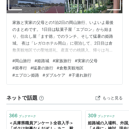
1610年：池田輝政が城の大改築を完成。
1617年：本多忠政が城主になる。三の丸、西の丸な
どを増築する。
家族と実家の父母との1泊2日の岡山旅行、いよいよ最後
のまとめです。 1日目は駄菓子屋「エプロン」から始ま
1749年：酒井忠恭が姫路へ移る。のち明治維新まで
り、仕出し屋「ます徳」でのランチ、そして猛暑の姫路
酒井氏が城を治める。
城。 夜は「レガロホテル岡山」に宿泊して、2日目は倉
1931年：姫路城(天守閣)が国宝に指定される。
敷美観地区での聖地巡礼、産直での桃購入、帰りは与島
1993年：ユネスコの世界文化遺産に指定される。
パーキングエリアで瀬戸大橋を眺めながらの昼食。 振り
#
岡山旅行
#
姫路城
#
家族旅行
#
実家の父母
返ってみると、本当に盛りだくさんの旅でした。 まず
#
親孝行
#
猛暑の旅行
#
倉敷美観地区
は、まだ詳しく書けていなかった「エプロン」でのエピ
#
エプロン姫路
#
ダブルケア
#
子連れ旅行
ソードから。 実はこの駄菓子屋さん、今回で立ち寄るの
童友社 1/380 日本の名城 DXシリ
は4回目。 私たち夫婦のお気に入りスポットなので、去
ーズ 世界文化遺産 国宝 姫路城 プ
年の旅行の時も両親と私達で立ち寄った場所だったんで
ラモデル DX1
ネットで話題
もっと見る
す。 地元では見かけない珍しいおつまみ…
出版社/メーカー:
童友社(DOYUSHA)
メディア:
おもちゃ＆ホビー
366
309
クリック
: 6回
ブックマーク
ブックマーク
この商品を含むブログを見る
＜兵庫県職員アンケート全容入手＞
姫路城の入場料、外国
「ボクは知事なんだぞ！」カニ、靴、
「４倍に」検討…現在