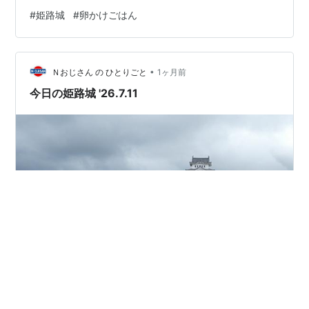
前通りのどん付き（関西弁？）の姫路城前交差点から撮
#
姫路城
#
卵かけごはん
りました。 ほとんどの観光客はこの「 桜門 」から入り
ますね。 ② 観光客があまり来ない撮影ポイントです。
私も初めて撮りましたが、「鯱と天守」なかなか良いな
•
あと思いました。 桜門から東に進んだ「城見台公園」
Ｎおじさん の ひとりごと
1ヶ月前
で、交差点を挟んで反対側に姫路郵便局があるところで
今日の姫路城 '26.7.11
す。 ③ 姫路城の…