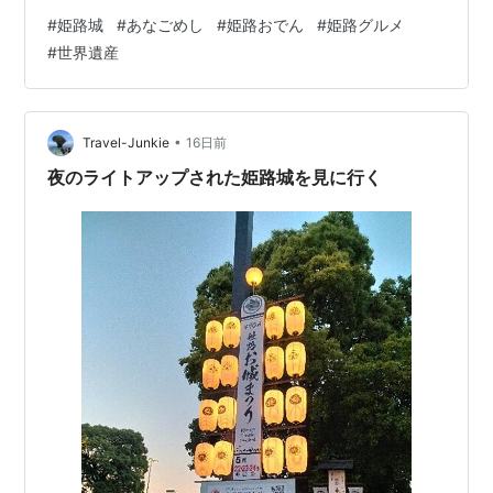
別名で親しまれる世界文化遺産・国宝「姫路城」。日本
#
姫路城
#
あなごめし
#
姫路おでん
#
姫路グルメ
初の世界遺産に登録されたその優美な城郭は、年間を通
#
世界遺産
じて世界中から多くの観光客を魅了し続けています。 せ
っかく姫路を訪れるなら、お城の見学だけでなく、城下
町に立ち並ぶ魅力的なお店で「名物あなごめし」や「姫
路おでん」を味わったり、歴史ある和菓子やここでしか
•
Travel-Junkie
16日前
買えないお土産を選んだりして、街全体…
夜のライトアップされた姫路城を見に行く