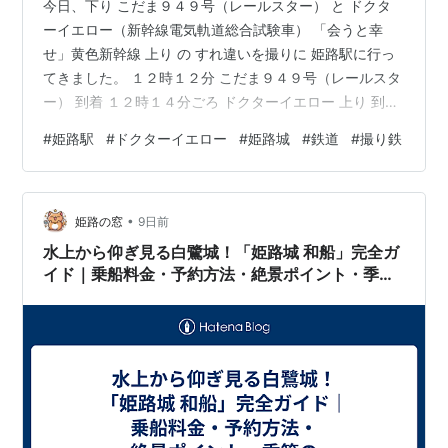
今日、下り こだま９４９号（レールスター） と ドクタ
ーイエロー（新幹線電気軌道総合試験車） 「会うと幸
せ」黄色新幹線 上り の すれ違いを撮りに 姫路駅に行っ
てきました。 １２時１２分 こだま９４９号（レールスタ
ー） 到着 １２時１４分ごろ ドクターイエロー 上り 到着
並びました。 上り のぞみ が 追い越しました。 ２０２７
#
姫路駅
#
ドクターイエロー
#
姫路城
#
鉄道
#
撮り鉄
年１月に検測運転を終了するドクターイエロー 引退を記
念したキービジュアル Ｔｈａｎｋ Ｙｏｕ Since2005
Type923 夏休みで 上りホームは 一杯でした。 ドクター
•
イエロー は 「回送 ９８６」の表示でした。 １階のポス
姫路の窓
9日前
ター The Last Run あり…
水上から仰ぎ見る白鷺城！「姫路城 和船」完全ガ
イド｜乗船料金・予約方法・絶景ポイント・季節
の見どころまで徹底解説