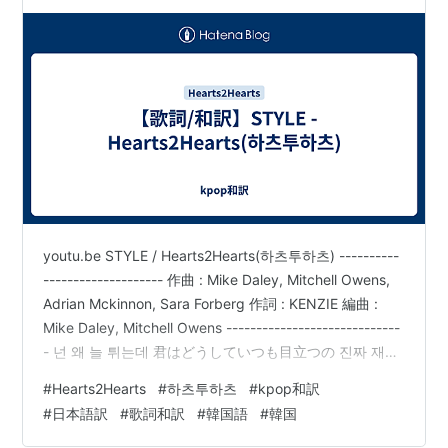
youtu.be STYLE / Hearts2Hearts(하츠투하츠) ----------
-------------------- 作曲 : Mike Daley, Mitchell Owens,
Adrian Mckinnon, Sara Forberg 作詞 : KENZIE 編曲 :
Mike Daley, Mitchell Owens -----------------------------
- 넌 왜 늘 튀는데 君はどうしていつも目立つの 진짜 재밌
어 本当に面白い Low-key 그 자체인데 Low-key そのも
#
Hearts2Hearts
#
하츠투하츠
#
kpop和訳
のなのに 그게 별나 それが変わってる 열심이지 않아 熱…
#
日本語訳
#
歌詞和訳
#
韓国語
#
韓国