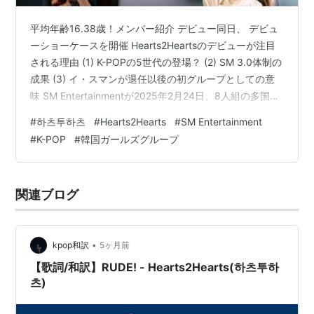
平均年齢16.38歳！メンバー紹介 デビュー同日、 デビュ
ーショーケースを開催 Hearts2Heartsのデビューが注目
される理由 (1) K-POPの5世代の登場？ (2) SM 3.0体制の
成果 (3) イ・スマンが退任以後の初グループとしての意
味 SM Entertainmentが2025年2月24日、8人組の多国籍
ガールズグループ Hearts2Heartsをデビューさせまし
#
하츠투하츠
#
Hearts2Hearts
#
SM Entertainment
た。SMが新ガールズグループをデビューさせるのは、現
#
K-POP
#
韓国ガールズグループ
在K-POPガールズグループの中でトップと呼ばれている
aespa以来の5年ぶりです。 平均年齢16.38歳！メンバー
紹介 メンバーは14歳から18歳までの10代…
関連ブログ
•
kpop和訳
5ヶ月前
【歌詞/和訳】RUDE! - Hearts2Hearts(하츠투하
츠)