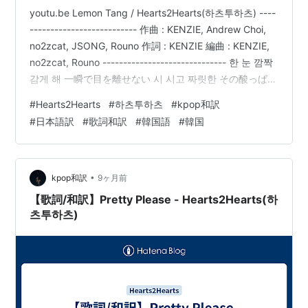
youtu.be Lemon Tang / Hearts2Hearts(하츠투하츠) ----
-------------------------- 作曲 : KENZIE, Andrew Choi,
no2zcat, JSONG, Rouno 作詞 : KENZIE 編曲 : KENZIE,
no2zcat, Rouno ------------------------------ 한 눈 깜짝
감게 해 一瞬で目を離せない 시 시고 짜릿한 その酸っぱく
て刺激的な Icy icy 네 맘 터트리고 싶어 Icy icy 君の心を
#
Hearts2Hearts
#
하츠투하츠
#
kpop和訳
打ち破りたい 넌 쿨한 척 君はクールなふり 혼자가 좋대 1
#
日本語訳
#
歌詞和訳
#
韓国語
#
韓国
人…
•
kpop和訳
9ヶ月前
【歌詞/和訳】Pretty Please - Hearts2Hearts(하
츠투하츠)