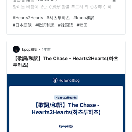
랑이는 바람이 そよぐ風が 맘을 두드려 와 心を叩く 파랗
게 물든 저 하늘 아래 青く染まったあの空の下 마주 본 너
#
Hearts2Hearts
#
하츠투하츠
#
kpop和訳
와 나 向かい合った君と私 두 팔을 펼치고 달린 순간 両腕
#
日本語訳
#
歌詞和訳
#
韓国語
#
韓国
を広げて走った瞬…
•
kpop和訳
1年前
【歌詞/和訳】The Chase - Hearts2Hearts(하츠
투하츠)