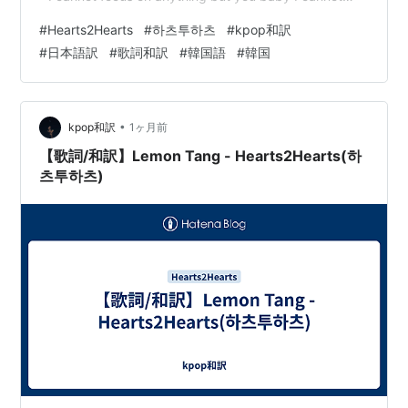
focus on anything but you 초점 뒤의 흐릿한 焦点の後ろ
#
Hearts2Hearts
#
하츠투하츠
#
kpop和訳
のぼや…
#
日本語訳
#
歌詞和訳
#
韓国語
#
韓国
•
kpop和訳
1ヶ月前
【歌詞/和訳】Lemon Tang - Hearts2Hearts(하
츠투하츠)