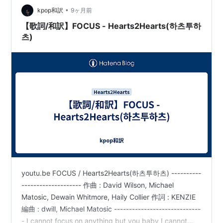
•
kpop和訳
9ヶ月前
【歌詞/和訳】FOCUS - Hearts2Hearts(하츠투하
츠)
youtu.be FOCUS / Hearts2Hearts(하츠투하츠) ----------
-------------------- 作曲 : David Wilson, Michael
Matosic, Dewain Whitmore, Haily Collier 作詞 : KENZIE
編曲 : dwill, Michael Matosic -----------------------------
- I cannot focus on anything but you baby I cannot