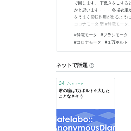
で回します。 下敷きをこする
かと思います・・・ 冬場衣服
をうまく回転作用が出るように
コロナモータ 型 #静電モータ、
ト ちびスタックチャンは 放
#
静電モータ
#
ブラシモータ
く回る♪ #Ｍ5Stack #ｽﾀｯｸﾁｬﾝ #A
#
コロナモータ
#
１万ボルト
ネットで話題
34
ブックマーク
君の瞳は1万ボルト←大した
ことなさそう