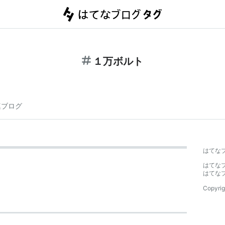
１万ボルト
連ブログ
はてな
はてな
はてな
Copyrig