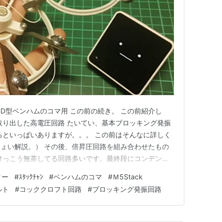
CD型ベンハムのコマ用 この前の続き。 この前紹介し
取り出した高電圧回路 たいてい、基本ブロッキング発振
るといっぱいありますが。。。 この前はそんなに詳しく
ょい解説。） その後、倍昇圧回路を組み合わせたもの
けっこう無茶してる回路多いです。最終段にコンデンサ
の電圧掛けてたりする。 でもって、使用後、、、自然放
ター
#
ｽﾀｯｸﾁｬﾝ
#
ベンハムのコマ
#
Ｍ5Stack
。 そういうのは電源OFFにして数分後でもフツーに感
ルト
#
コッククロフト回路
#
ブロッキング発振回路
グ発振回路の出力…