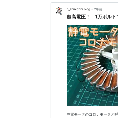
•
n_shinichi’s blog
2年前
超高電圧！ 1万ボルト
静電モータのコロナモータと呼