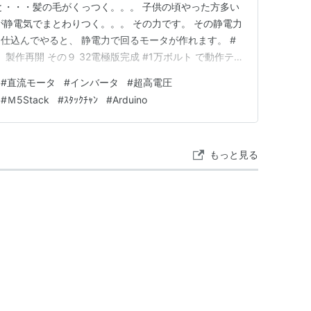
と・・・髪の毛がくっつく。。。 子供の頃やった方多い
が静電気でまとわりつく。。。 その力です。 その静電力
仕込んでやると、 静電力で回るモータが作れます。 #
 製作再開 その９ 32電極版完成 #1万ボルト で動作テス
電ノイズに耐えながらの 監督です・・・ 思った以上によ
#
直流モータ
#
インバータ
#
超高電圧
rduino pic.twitter.com/NdQI…
#
Ｍ5Stack
#
ｽﾀｯｸﾁｬﾝ
#
Arduino
もっと見る