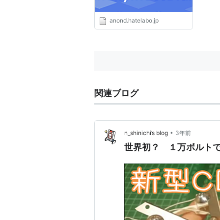
anond.hatelabo.jp
関連ブログ
•
n_shinichi’s blog
3年前
世界初？ １万ボルトで