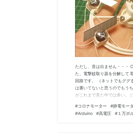
ただし、音は出ません・・・ 
た、電撃蚊取り器を分解して 
回路です。 （ネットでもググ
は書いてないと思うのでもうち
がこれまで見た中では多い。 
大抵ついてるけど 定格の数倍
#
コロナモーター
#
静電モー
電回路が付いてないモノもある
#
Arduino
#
高電圧
#
１万ボ
電できてしまう。 ブロッキン