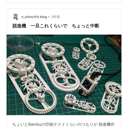
流は10μAほどです。#Ｍ5Stack #ｽﾀｯｸﾁｬﾝ デンソームー
ランアイデアコンテストhttps://t.co/n…
•
n_shinichi’s blog
2年前
脱進機 一旦これくらいで ちょっと中断
ちょいとBambuの印刷テストくらいのつもりが 脱進機作