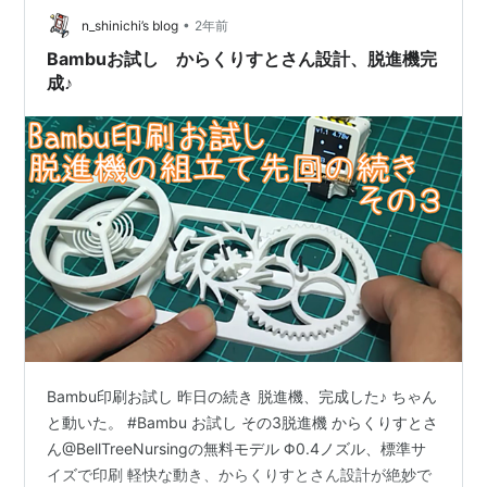
すぎ、錘いるかな...ひげゼンマイも、 ほ…
•
n_shinichi’s blog
2年前
Bambuお試し からくりすとさん設計、脱進機完
成♪
Bambu印刷お試し 昨日の続き 脱進機、完成した♪ ちゃん
と動いた。 #Bambu お試し その3脱進機 からくりすとさ
ん@BellTreeNursingの無料モデル Φ0.4ノズル、標準サ
イズで印刷 軽快な動き、からくりすとさん設計が絶妙で