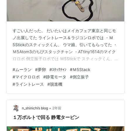
すごい人だった。 だいたいはメイカフェア東京と同じモ
ノ出展してた ライントレース＆ラジコンロボでは ・Ｍ
5Stickのスティックくん、 ウマ娘、引いてもらってた ・
Ｍ5Atom3のちびスタックチャン ・ATtiny1614のマイク
ロロボ 倒立振子ロボでは Ｍ5Stickで スティックくん、
スタックチャン ・Nゲージ風力電車 ・手回しインバータ
#
ムーラン
#
夢卵
#
ｽﾀｯｸﾁｬﾝ
#
Ｍ5Stack
・ブラシレス130モータ ・HV車のモータ 静電タービンモ
#
マイクロロボ
#
静電モータ
#
倒立振子
ータ 1万ボルトで動かすのでこれは小さな子供がいない時
#
ライントレース
#
脱進機
に。 各種ブラシレスモータを手回しインバータで回した
り、 HV車のモータで3相交流発電して回したり・・・ 今
回は脱進機、からくりすとさんのベー…
•
n_shinichi’s blog
2年前
１万ボルトで回る 静電タービン