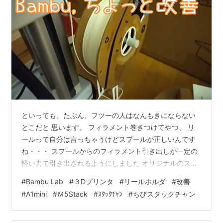
といっても、たぶん、フツーの人はなんもきにならない
とこだと 思います。 フィラメント巻きつけてやつ、 リ
ールって自分は言っちゃうけどスプールが正しいんです
ね・・・ スプールからのフィラメント引き出しが一定の
軽い力で引き出されるようにしました オリジナルのスプ
ールホルダです。 よくあるタイプです。 スプールの穴に
#
Bambu Lab
#
３Dプリンタ
#
リールホルダ
#
改善
ホルダの軸を通し、引っ掛けるだけ。 別に悪いってこと
#
A1mini
#
Ｍ5Stack
#
ｽﾀｯｸﾁｬﾝ
#
ちびスタックチャン
ないです。 #Bambu Lab、ちょっと改善・・・フィラメ
ントリールホルダが 傾いて回ってはくりんって波打って
変動回転するのが気に入らないので、一定の力で引き出