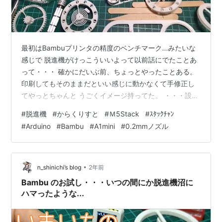
最初はBambuプリンタの精度のベンチマーク...みたいな
感じで 脱進機がけっこういいよって以前話にでたことあ
って・・・ 確かにだいぶ前、ちょっとやったことある。
印刷してもそのままだといい感じに動かなくて手修正し
てやっとちゃんと うごくイメージ持ってた。 ・・・設計
がイケてないモノベースにしたとこが大きいけど。 そん
#
脱進機
#
からくりすと
#
Ｍ5Stack
#
ｽﾀｯｸﾁｬﾝ
なんだったからあまり興味も持たないままだった。 いろ
#
Arduino
#
Bambu
#
A1mini
#
0.2mmノズル
いろ 試しだすと面白くなってきてる。 きっかけは から
くりすとさんの脱進機 こちらがBambuで、Φ0.2mmノズ
ルで印刷して評判のいいモノ 100万視聴越え！ でもって
からくりすとさんはモデルデータ販売とかしてらっしゃ
•
n_shinichi’s blog
2年前
るけどこ…
Bambu のお試し・・・いつの間にか脱進機沼に
ハマったような...