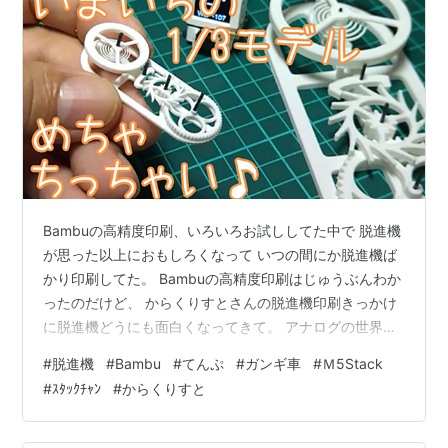
Bambuの高精度印刷、いろいろお試ししてた中で 脱進機
が思った以上におもしろくなって いつの間にか脱進機ば
かり印刷してた。 Bambuの高精度印刷はじゅうぶんわか
ったのだけど、 からくりすとさんの脱進機印刷きっかけ
に脱進機どうにも面白くなってきて。 アナログの世界も
おもしろい♪ 精度いいからってからくりすとさんのオリジ
#
脱進機
#
Bambu
#
てんぷ
#
ガンギ車
#
Ｍ5Stack
ナルの1/3モデルはやりすぎだった。 ちょっと精度に問題
#
ｽﾀｯｸﾁｬﾝ
#
からくりすと
が出てきていまいちいい感じに動かない からくりすとさ
ん@BellTreeNursing 脱進機無料モデル 1/3モデルに挑戦
♪ その5できた♪、ちっちゃい！ やっぱし、はずみ車が軽