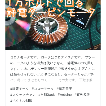
コロナモータです。 ロータはＣＤディスクです。 フツー
のモータのような磁力は使いません。 静電気の力で回り
ます。 これもデンソー夢卵展示で出そうかな お客さんに
は触らせられないけど 冬になると、セーターとかがパチ
パチ鳴って まとわりつく・・・ その力です。 下敷き服
で擦ったら髪の毛がくっつく・・・ の力です。 超高電
#
静電モータ
#
コロナモータ
#
超高電圧
圧、１万ボルトで回る #静電タービンモータ フツーのモ
#
スタックチャン
#
Ｍ5Stack
#
Arduino
#
直列多段
ータのような磁力は使いません。静電気の力で回りま
#
ベクトル制御
す。スタックチャンに聞いてもわかりません... ^^;でも電