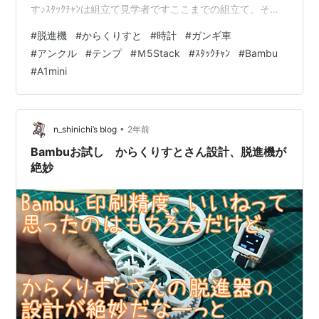
す♪ｽﾀｯｸﾁｬﾝは組立て見学者ですここまでの組立て、その
２はこちら...https://t.co/3sZpbzmxhO#Ｍ5Stack #ｽﾀｯｸ
#
脱進機
#
からくりすと
#
時計
#
ガンギ車
ﾁｬﾝ #A1mini pic.twitter.com/9w36J99RCl — しん
#
アンクル
#
テンプ
#
Ｍ5Stack
#
ｽﾀｯｸﾁｬﾝ
#
Bambu
(@shinichi_nin) 2024年11月14日 脱進機、それなりにわ
#
A1mini
かってるつもりだったけど 改めて勉強するきっ…
•
n_shinichi’s blog
2年前
Bambuお試し からくりすとさん設計、脱進機が
絶妙