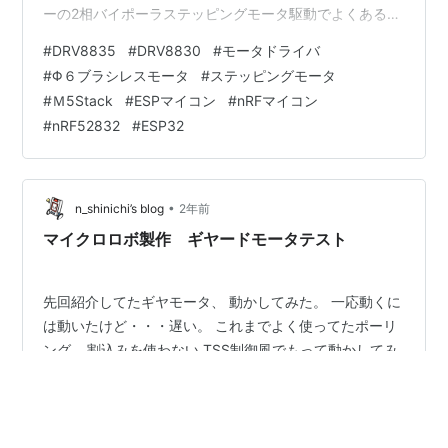
ーの2相バイポーラステッピングモータ駆動でよくある
ドライバのクロックインこれもポート2本...モータ1個毎
#
DRV8835
#
DRV8830
#
モータドライバ
にいるけど これも電流レベルも変えて低消費電力で動か
#
Φ６ブラシレスモータ
#
ステッピングモータ
そうとしたら ごちゃごちゃしてくる。 で、DRV8835以
#
Ｍ5Stack
#
ESPマイコン
#
nRFマイコン
前よく使った・・・・基本？のモータドライバに戻っ
#
nRF52832
#
ESP32
た。 それのちょっとちょっと変則的な使い方するけ
ど・・・ PAHSEピン2本だけで制御 をすることにした。
マ…
•
n_shinichi’s blog
2年前
マイクロロボ製作 ギヤードモータテスト