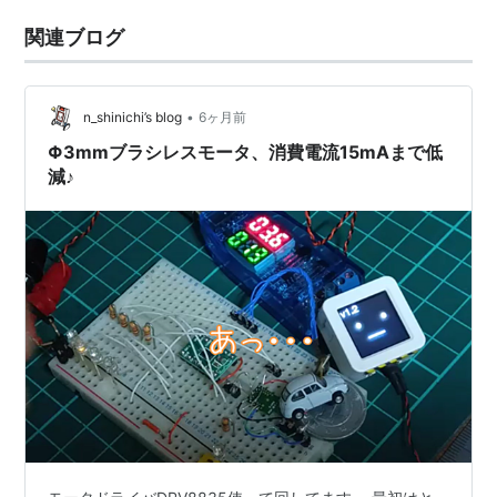
関連ブログ
•
n_shinichi’s blog
6ヶ月前
Φ3mmブラシレスモータ、消費電流15mAまで低
減♪