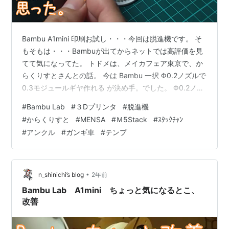
Bambu A1mini 印刷お試し・・・今回は脱進機です。 そ
もそもは・・・Bambuが出てからネットでは高評価を見
てて気になってた。 トドメは、メイカフェア東京で、か
らくりすとさんとの話。 今は Bambu 一択 Φ0.2ノズルで
0.3モジュールギヤ作れる が決め手。でした。 Φ0.2ノズ
ルで0.3モジュールギヤ作れるのはホントだった♪。 順番
#
Bambu Lab
#
３Dプリンタ
#
脱進機
が逆で、 Φ0.4の標準ノズルでそもそも試してない。
#
からくりすと
#
MENSA
#
Ｍ5Stack
#
ｽﾀｯｸﾁｬﾝ
#Bambu お試し その２脱進機からくりすとさん
#
アンクル
#
ガンギ車
#
テンプ
@BellTreeNursingの無料モデルΦ0.4ノズル、標準サイズ
で印刷組立中だけどちょっと感動・・・ ｽﾀｯｸﾁｬﾝは組立て
見学者...^…
•
n_shinichi’s blog
2年前
Bambu Lab A1mini ちょっと気になるとこ、
改善