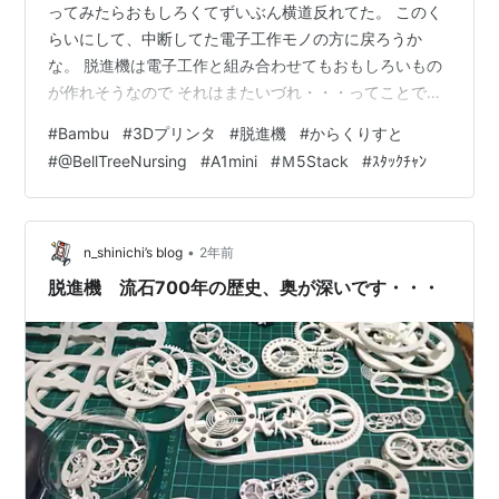
ってみたらおもしろくてずいぶん横道反れてた。 このく
らいにして、中断してた電子工作モノの方に戻ろうか
な。 脱進機は電子工作と組み合わせてもおもしろいもの
が作れそうなので それはまたいづれ・・・ってことで。
はずみ車の重さで周期が変わる実験をしてみました。
#
Bambu
#
3Dプリンタ
#
脱進機
#
からくりすと
#Bambu プリンタ精度お試しのつもりが、
#
@BellTreeNursing
#
A1mini
#
Ｍ5Stack
#
ｽﾀｯｸﾁｬﾝ
@BellTreeNursingからくりすとさんの #脱進機 がおもし
ろすぎる... 鉄球で周期の変わる実験！ ちびスタックちゃ
んも一緒に楽しんでるし♪電子工作の方、再開したいのだ
けど...#Ｍ5Stack #ｽﾀｯｸﾁｬﾝ #３Dプリンタ p…
•
n_shinichi’s blog
2年前
脱進機 流石700年の歴史、奥が深いです・・・