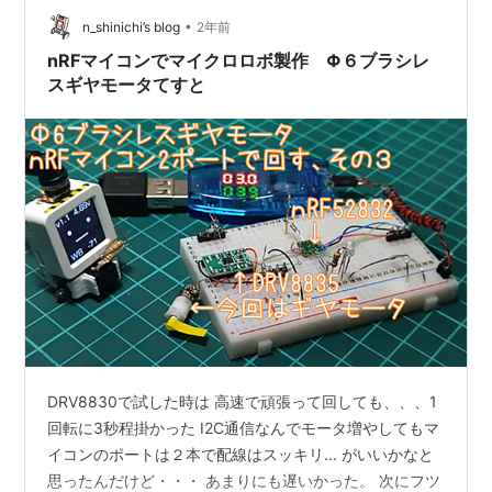
されるように改善です。ちびスタックチャンはただのお
•
n_shinichi’s blog
2年前
客さん...https…
nRFマイコンでマイクロロボ製作 Φ６ブラシレ
スギヤモータてすと
DRV8830で試した時は 高速で頑張って回しても、、、1
回転に3秒程掛かった I2C通信なんでモータ増やしてもマ
イコンのポートは２本で配線はスッキリ... がいいかなと
思ったんだけど・・・ あまりにも遅いかった。 次にフツ