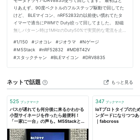
モータドライバDRV8835使って回してます。 最初はと
りあえず、90度ベクトルのフルステップ駆動で回してた
けど、 BLEマイコン、nRF52832の以前使い慣れてたタ
イマーで適当にPWMで Duty絞って回してました。 励磁
無しパターン時は1MHzのDuty50%で実質的な電流を止
める・・・って 駆動でした。 それはそれで、モータ1個
#
1/150
#
ジオコレ
#
ジオラマ
#
Nゲージ
をポート2本で回せるので配線が少なくて済み、 いいの
#
Ｍ5Stack
#
nRF52832
#
MDBT42V
ですが・・・ 今回の工作はいつも以上に消費電流を抑え
#
スタックチャン
#
BLEマイコン
#
DRV8835
ないといけないことになる・・・ たぶん。。。 電池が小
さいので。 なので、ポートは4本使ってハイインピーダ
ンス出力モード使うことにして 電流もPWMで刻むのは…
ネットで話題
もっと見る
525
347
ブックマーク
ブックマーク
バスが遅れても何分後に来るかわかる
IoTプロトタイプのた
小型サイネージを作ったら超便利！
ンダードになりつつある
「一家に一台」の声も。M5Stackと
｜fabcross
GTFS Realtimeで作れるみたい。