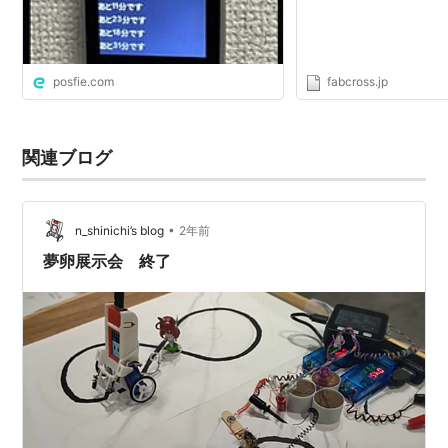
posfie.com
fabcross.jp
関連ブログ
•
n_shinichi’s blog
2年前
夢卵展示会 終了