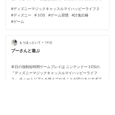
を理解するチュートリアルが一番ハードルが高い。これ
#
ディズニーマジックキャッスルマイハッピーライフ２
が億劫で未プレイのゲームが増えてくる（詰みゲ
#
ディズニー
#
３DS
#
ゲーム習慣
#
討鬼伝極
ー・・・） 毎日の強制短時間ゲームプレイはこのハード
#
ゲーム
ルを越えるのにうってつけだと改めて実感。 ディズニー
のゲームはちょっとずつクラフトの素材を集めながらス
キマ時間に合わせたクエストを進める。 討鬼伝はワンプ
レイ10分くらいなのでこちらも気分転換…
•
もうほっといて
1年前
プーさんと遊ぶ
本日の強制短時間ゲームプレイは ニンテンドー３DSの
『ディズニーマジックキャッスルマイハッピーライフ
２』 チュートリアルを終えてやることが沢山ありすぎて
つまみ食いのようにクエストを進めていくうちに、クエ
ストの量が徐々に減ってきた。これでゆっくり進められ
る。 今日はプーさんの100エーカーの森に引っ越してき
#
ディズニーマジックキャッスルマイハッピーライフ２
たカンガとルーの歓迎会を開くための場所をピグレット
#
プーさん
#
100エーカーの森
#
３DS
#
ゲーム習慣
と一緒に探した。ピグレットについていくだけでクエス
#
ニンテンドー３DS
#
息抜き