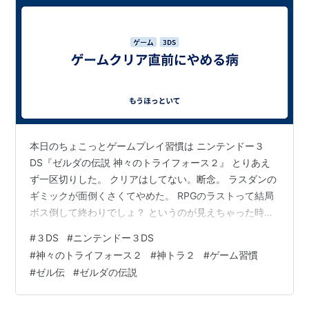
本日のちょこっとゲームプレイ習慣は ニンテンドー３
DS『ゼルダの伝説 神々のトライフォース２』 とりあえ
ず一区切りした。 クリアはしてない。断念。 ラスダンの
ギミックが面倒くさくてやめた。 RPGのラストって結局
ボス倒して終わりでしょ？ というのが見えちゃった時点
で飽きる。他のRPGでもそう。 物語終盤前までのどんな
#
３DS
#
ニンテンドー３DS
世界が広がっているんだろう？ どんなアイテムが手に入
#
神々のトライフォース２
#
神トラ２
#
ゲーム習慣
るんだろう？ とかそいうったワクワクが好き。 というわ
#
ゼル伝
#
ゼルダの伝説
けで面白いゲームだった。 クリアしてないので説得力は
ないが単純にアクションが楽しく、フィールド探索にも