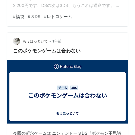
2,200円です。DSの次は3DS、もうこれは運命です。 📦
商品概要 購入場所おじゃま館（中古ゲームショップ） 商
#
福袋
#
３DS
#
レトロゲーム
品名3DSソフト5本セット袋（中古） 価格税込2,200円
内容中古3DSソフト 5本（中身はランダム） 購入タイミ
ングDS福袋の翌日（我慢できなかったwww） 前日のDS
•
福袋が楽しすぎた 前日にゲオでDS福袋を買ったのです
もうほっといて
1年前
が、ドラクエVが入っていて大満足でした。「2,200…
このポケモンゲームは合わない
今回の断念ゲームは ニンテンドー３DS『ポケモン不思議