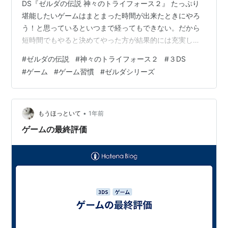
DS『ゼルダの伝説 神々のトライフォース２』 たっぷり
堪能したいゲームはまとまった時間が出来たときにやろ
う！と思っているといつまで経ってもできない。だから
短時間でもやると決めてやった方が結果的には充実した
時間の使い方ができる。こういう習慣で読んだり遊んだ
#
ゼルダの伝説
#
神々のトライフォース２
#
３DS
ものを投稿するのがこのブログ。 それで今回のゲームだ
#
ゲーム
#
ゲーム習慣
#
ゼルダシリーズ
けど言わずとしれたゼルダシリーズでスーファミで発売
された神々のトライフォースの続編。しかし、初代トラ
イフォースは未プレイ。他のタイトルだと夢をみる島、
時のオカリナ、ムジュラ、トワプリ、ブレワイ、スカウ
•
もうほっといて
1年前
ォ、風のタクト、夢幻の砂時計、大地の汽笛はプ…
ゲームの最終評価