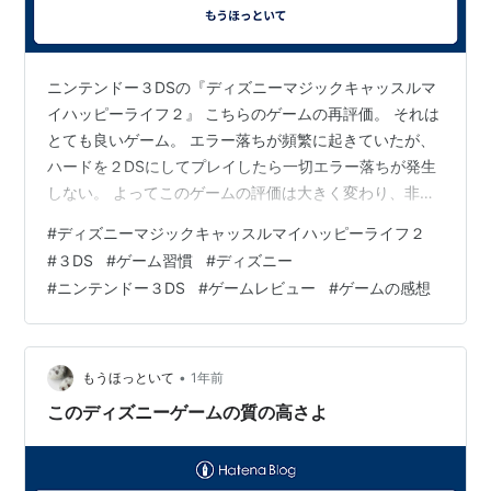
ニンテンドー３DSの『ディズニーマジックキャッスルマ
イハッピーライフ２』 こちらのゲームの再評価。 それは
とても良いゲーム。 エラー落ちが頻繁に起きていたが、
ハードを２DSにしてプレイしたら一切エラー落ちが発生
しない。 よってこのゲームの評価は大きく変わり、非常
に良いゲーム。 エンディング時点でコレクション率
#
ディズニーマジックキャッスルマイハッピーライフ２
30%。クリア後要素もありこれは想像以上に長く遊べる
#
３DS
#
ゲーム習慣
#
ディズニー
ゲーム。流石にクリア後は作業ゲー感が増すので、結構
#
ニンテンドー３DS
#
ゲームレビュー
#
ゲームの感想
な修羅の道になりそう。 ただし、エンディングまでで十
分満足できるボリュームなのでディズニー好きはもちろ
んあまりディズニーに興味のない人がプレイしてもハマ
るんじゃなかろうか。 ちなみにこのゲ…
•
もうほっといて
1年前
このディズニーゲームの質の高さよ