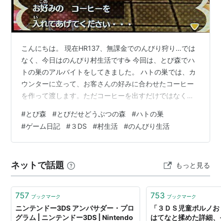
こんにちは。 現在HR137、無課金でのんびり狩り…では
なく、今日はのんびり村生活です☕ 今回は、とび森でハ
トの巣のアルバイトをしてきました。 ハトの巣では、カ
ウンターに立って、お客さんの好みに合わせたコーヒー
を作って渡します。ただコーヒーを出すだけではなく、
ちゃんと好みを当てないといけないのが面白いところで
#
とび森
#
とびだせどうぶつの森
#
ハトの巣
す。 選ぶ内容はこちらの3つ。 ・豆→ ブレンド／モカ／
#
ゲーム日記
#
３DS
#
村生活
#
のんびり生活
キリマンジャロ／ブルーマウンテン ・ミルク→ たっぷり
／そこそこ／ちょっぴり／入れない ・砂糖→ 3個／2個／
1個／入れない 今回来てくれたお客さんはこちら。 ・レ
ネットで話題
もっと見る
イニー・ユーカリ・アデレード・かっぺい 今回は、初め
てなので、攻略を見…
757
753
ブックマーク
ブックマーク
ニンテンドー3DS アンバサダー・プロ
「３ＤＳ児童ポルノお
グラム | ニンテンドー3DS | Nintendo
はてなと揉めた詳細、