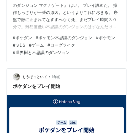
のダンジョン マグナゲート』 はい。 プレイ諦めた。 操
作もっさりが一番の原因。というよりこれに尽きる。 序
盤で敵に囲まれてなすすべなく死。まだプレイ時間３０
分で。難易度低い不思議のダンジョンのはずなんだけど
なあ。主人公のポケモンが袋叩きにあうところもっさり
#
ポケダン
#
ポケモン不思議のダンジョン
#
ポケモン
挙動で見せられたらやる気なくなる。全体的に敵からの
#
３DS
#
ゲーム
#
ローグライク
攻撃が理不尽な印象。 これがもっとサクサク挙動であれ
#
世界樹と不思議のダンジョン
ばそんなにストレスにはならないし、再挑戦もしやすく
なって次こそは！ってなるんだけど、ならなかった。 こ
ういうとりあえずプレイしてみてゲームプレイの実感を
得られるのも短時間ゲームプレイの良…
•
もうほっといて
1年前
ポケダンをプレイ開始