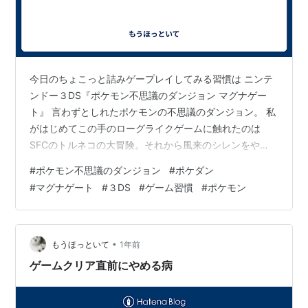
今日のちょこっと詰みゲープレイしてみる習慣は ニンテ
ンドー３DS『ポケモン不思議のダンジョン マグナゲー
ト』 言わずとしれたポケモンの不思議のダンジョン。 私
がはじめてこの手のローグライクゲームに触れたのは
SFCのトルネコの大冒険。それから風来のシレンをや
り、シレン３までは追っかけてたのかな。それよりあと
#
ポケモン不思議のダンジョン
#
ポケダン
の作品は遊んでないと思う。結構難しくて諦めた感が強
#
マグナゲート
#
３DS
#
ゲーム習慣
#
ポケモン
い。 そんな難しいゲームジャンルとポケモンとの掛け
算。これはうまい具合に難易度が落ち、物語もBGMも最
高の計算式だった訳です。とは言えプレイしたのは初代
のポケモン不思議のダンジョンと超不思議のダンジョ
•
もうほっといて
1年前
ン。非常に面白い作品。空の探検隊なんかは評判…
ゲームクリア直前にやめる病