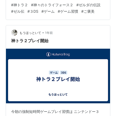
が、そういった事が全くない。ダンジョン攻略において
#
神トラ２
#
神々のトライフォース２
#
ゼルダの伝説
はゲーム設計がうまいのだと思うけど頭を使わずに感覚
#
ゼル伝
#
３DS
#
ゲーム
#
ゲーム習慣
#
ご褒美
的にリンクを操作しているだけでボスに辿り着ける。 区
切りのいいところまでのプレイ時間も短めなので息抜き
にプレイするのもよい。 ただし、ひとつだけ気になる
点。 本作の目玉はダンジョン攻略に必要なアイテムを事
•
もうほっといて
1年前
前に借りるシステムとなっている。必要な…
神トラ２プレイ開始
今朝の強制短時間ゲームプレイ習慣は ニンテンドー３