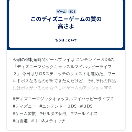
今朝の強制短時間ゲームプレイは ニンテンドー３DSの
『ディズニーマジックキャッスルマイハッピーライフ
２』 今日はリロ&スティッチのクエストを進めた。ワー
ルドボスなるものが出てきたんだけど、それぞれの作品
にはボスがいるのかな？このゲームのアクションRPGパ
ートはちゃんと作られている。色々なことができるゲー
#
ディズニーマジックキャッスルマイハッピーライフ２
ムでありがちな手抜き感は一切ない。というのもちゃん
#
ディズニー
#
ニンテンドー３DS
#
３DS
とハックアンドスラッシュ的な体験ができるからだ。敵
#
ゲーム習慣
#
ゼルダの伝説
#
ワールドボス
はオバケなのだが、クエストを進めていくと強いオバケ
#
白雪姫
#
リロ&スティッチ
が出るようになる。それに応じてこちらも武器（魔法の
杖）をパワーアップさせられるし、服装も戦闘用のもの