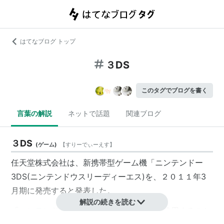
はてなブログ トップ
３DS
このタグでブログを書く
言葉の解説
ネットで話題
関連ブログ
３DS
(
ゲーム
)
【
すりーでぃーえす
】
任天堂株式会社は、新携帯型ゲーム機「ニンテンドー
3DS(ニンテンドウスリーディーエス)を、２０１１年3
月期に発売すると発表した。
解説の続きを読む
「ニンテンドウ3DSは、３Ｄメガネなどを使用すること