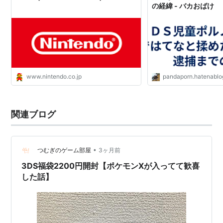
の経緯 - バカおばけ
www.nintendo.co.jp
pandaporn.hatenablo
関連ブログ
•
つむぎのゲーム部屋
3ヶ月前
3DS福袋2200円開封【ポケモンXが入ってて歓喜
した話】