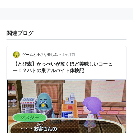
なく、裸眼で３Ｄ映像のゲームが楽しめる携帯型ゲーム
機。「ニンテンドーDS/DSi」シリーズの後継機となっ
ており、DS用ゲームソフトをプレイするための互換機
能も搭載されているという。
関連ブログ
•
ゲームと小さな楽しみ
2ヶ月前
【とび森】かっぺいが泣くほど美味しいコーヒ
ー！？ハトの巣アルバイト体験記