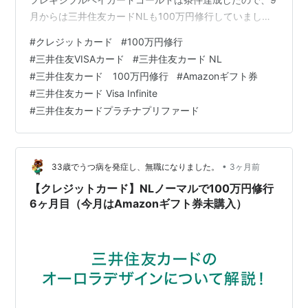
月からは三井住友カードNLも100万円修行していました
が、メールが来てどうやら集計期間が11月からだった模
#
クレジットカード
#
100万円修行
様…なので11月から再スタートです。 7か月目の達成状況
#
三井住友VISAカード
#
三井住友カード NL
です。 7ヶ月で69％なのでまずまず順調です。 まずまず
#
三井住友カード 100万円修行
#
Amazonギフト券
順調なのですが、今月は事業用に資材を色々クレジット
#
三井住友カード Visa Infinite
カードで購入したので、来月は一気に達成状況の進捗が
#
三井住友カードプラチナプリファード
進みそうです。 節約したいけど、使っているのは事業…
•
33歳でうつ病を発症し、無職になりました。
3ヶ月前
【クレジットカード】NLノーマルで100万円修行
6ヶ月目（今月はAmazonギフト券未購入）