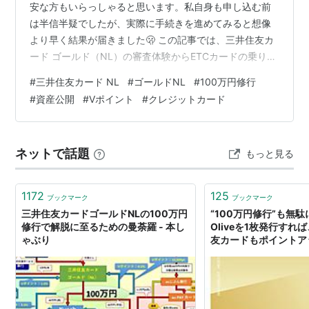
安な方もいらっしゃると思います。私自身も申し込む前
は半信半疑でしたが、実際に手続きを進めてみると想像
より早く結果が届きました🫢 この記事では、三井住友カ
ード ゴールド（NL）の審査体験からETCカードの乗り換
え、ETCマイレージ登録でつまずいた話、そして6ヶ月か
#
三井住友カード NL
#
ゴールドNL
#
100万円修行
けて100万円修行を達成するまでの記録、さらに達成後に
#
資産公開
#
Vポイント
#
クレジットカード
カードの使い分けを見直している話までまとめてお伝え
します。 ⚫︎投資ナース ゆき🩺 ｜2児の母・新NISA＋BTC
運用中 ※当記事には広告（アフィリエイトリンク）およ
ネットで話題
もっと見る
び公式提供素材を含みます。 📋 もくじ 結論：育休中で
も審査に通り、…
1172
125
ブックマーク
ブックマーク
三井住友カードゴールドNLの100万円
“100万円修行”も
修行で解脱に至るための曼荼羅 - 本し
Oliveを1枚発行す
ゃぶり
友カードもポイントア