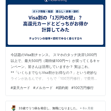
今話題のVisa割チャンス。 スマホのタッチ決済1,000円
以上で、最大500円（期待値100円〜）が戻ってくるキャ
ンペーン、皆さんは活用していますか？ ​実はこれ、
**「いくらまでならVisa割がお得なの？」という絶妙な
ラインがあるんです。 うちで「100万円修行」で愛用し
ているメルカード ゴールド（実質2.0%還元※）**と比較
#
楽天カード
#
メルカード
#
節約術
#
100万円修行
して、損益分岐点を出してみました！ ※年間100万円利用
で1万ポイント還元のボーナスを含めた実質還元率 ​【損益
分岐点チェック】 ​一般的な1%還元のカード（楽天など）
•
でVisa割を狙った場合と、高還元カードを単体で使った
33歳でうつ病を発症し、無職になりました。
6ヶ月前