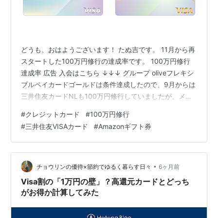
どうも、おはようございます！ たぬ吉です。 11月から再
スタートした100万円修行の達成率です。 100万円修行
達成率 広告 入会はこちら ↓↓↓ グループ oliveフレキシ
ブルペイカードゴールドは条件達成したので、9月からは
三井住友カードNLも100万円修行していましたが、メー
ルが来てどうやら集計期間が11月からだった模様…なの
#
クレジットカード
#
100万円修行
で11月から再スタートです。 現在4か月目の達成状況で
#
三井住友VISAカード
#
Amazonギフト券
す。 4ヶ月で51％なので順調です。 節約したいのに順調
です(笑) 良いのか悪いのか(笑) 仕事関係の注文が楽天経
済圏に戻ったのでこのカードより楽天カードの使用量が
ヤバいです。 楽天でも100万円修行があったら…
•
チョウリンの優待×節約でゆるく暮らす日々
6ヶ月前
Visa割の「1万円の壁」？高還元カードとどっち
がお得か計算してみた