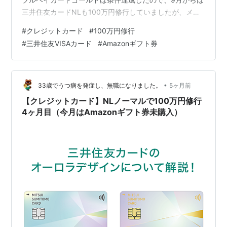
三井住友カードNLも100万円修行していましたが、メー
ルが来てどうやら集計期間が11月からだった模様…なの
#
クレジットカード
#
100万円修行
で11月から再スタートです。 現在5か月目の達成状況で
#
三井住友VISAカード
#
Amazonギフト券
す。 5ヶ月で55％なので順調です。 でも3月はあまり使
っていなかったようです。 節約できてイイ感じです。 今
さらですが、請求額でみてるけど、いいのかな？？ 使っ
た額だと11月からだとかなり差が出てしまいますが…
•
33歳でうつ病を発症し、無職になりました。
5ヶ月前
【クレジットカード】NLノーマルで100万円修行
4ヶ月目（今月はAmazonギフト券未購入）