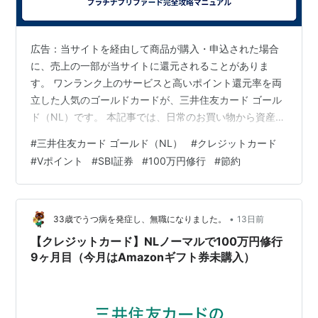
広告：当サイトを経由して商品が購入・申込された場合
に、売上の一部が当サイトに還元されることがありま
す。 ワンランク上のサービスと高いポイント還元率を両
立した人気のゴールドカードが、三井住友カード ゴール
ド（NL）です。 本記事では、日常のお買い物から資産運
用まで幅広くお得に活用できる、このカードの魅力と最
#
三井住友カード ゴールド（NL）
#
クレジットカード
新情報をご紹介します。 ※記載のスペック情報は2026年
#
Vポイント
#
SBI証券
#
100万円修行
#
節約
3月24日時点の情報です。 三井住友カード ゴールド
（NL）の基本スペック まずは、カードの基本情報を確認
しましょう。 項目名 内容 カード名称 三井住友カード ゴ
ールド（NL） 年会費 ■本会員：5,500円（税込）※年間
•
33歳でうつ病を発症し、無職になりました。
13日前
100万円のご…
【クレジットカード】NLノーマルで100万円修行
9ヶ月目（今月はAmazonギフト券未購入）