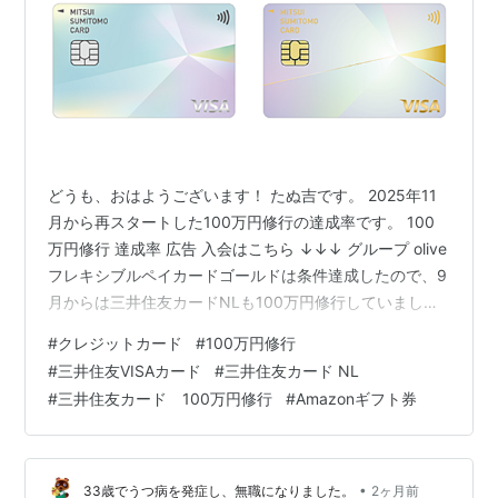
どうも、おはようございます！ たぬ吉です。 2025年11
月から再スタートした100万円修行の達成率です。 100
万円修行 達成率 広告 入会はこちら ↓↓↓ グループ olive
フレキシブルペイカードゴールドは条件達成したので、9
月からは三井住友カードNLも100万円修行していました
が、メールが来てどうやら集計期間が11月からだった模
#
クレジットカード
#
100万円修行
様…なので11月から再スタートです。 8か月目の達成状況
#
三井住友VISAカード
#
三井住友カード NL
です。 8ヶ月で86％なのでまずまず順調です。 今月は事
#
三井住友カード 100万円修行
#
Amazonギフト券
業用に資材を色々クレジットカードで購入したので、来
月で達成できそうな感じがします。 節約したいけど、使
っているのは事業用なので…まぁ良いか(笑) それ…
•
33歳でうつ病を発症し、無職になりました。
2ヶ月前