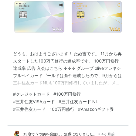
どうも、おはようございます！ たぬ吉です。 11月から再
スタートした100万円修行の達成率です。 100万円修行
達成率 広告 入会はこちら ↓↓↓ グループ oliveフレキシ
ブルペイカードゴールドは条件達成したので、9月からは
三井住友カードNLも100万円修行していましたが、メー
ルが来てどうやら集計期間が11月からだった模様…なの
#
クレジットカード
#
100万円修行
で11月から再スタートです。 6か月目の達成状況です。
#
三井住友VISAカード
#
三井住友カード NL
6ヶ月で60％なのでまずまず順調です。 何かの記事で見
#
三井住友カード 100万円修行
#
Amazonギフト券
ましたが「三井住友カードレター」を「受け取る」にし
ていると連絡くるみたいですね。 待ちたいと思います。
とりあえず淡々と続けていきます。 達成出来れば良い…
•
33歳でうつ病を発症し、無職になりました。
4ヶ月前