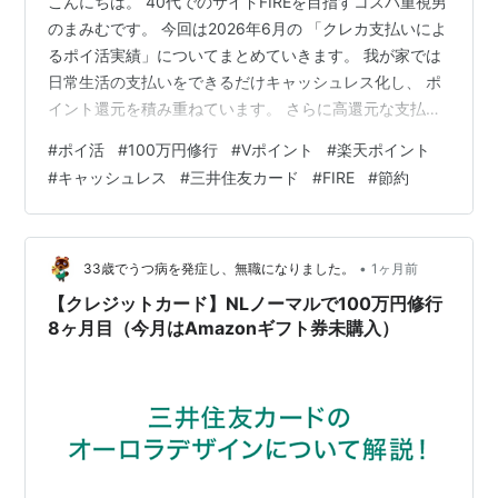
こんにちは。 40代でのサイドFIREを目指すコスパ重視男
のまみむです。 今回は2026年6月の 「クレカ支払いによ
るポイ活実績」についてまとめていきます。 我が家では
日常生活の支払いをできるだけキャッシュレス化し、 ポ
イント還元を積み重ねています。 さらに高還元な支払い
ルートを活用することで、 通常のクレジットカード払い
#
ポイ活
#
100万円修行
#
Vポイント
#
楽天ポイント
よりも効率よくポイントを獲得しています。 今回も ・支
#
キャッシュレス
#
三井住友カード
#
FIRE
#
節約
払い方法別の利用額 ・回収ポイント ・実質還元率 につ
いて整理していきます。 前回の実績はこちら。
mamamimumemo.hatenablog.com 本ブログは、筆者自
身の実体験や投資方針、考え方を共有するものであり…
•
33歳でうつ病を発症し、無職になりました。
1ヶ月前
【クレジットカード】NLノーマルで100万円修行
8ヶ月目（今月はAmazonギフト券未購入）