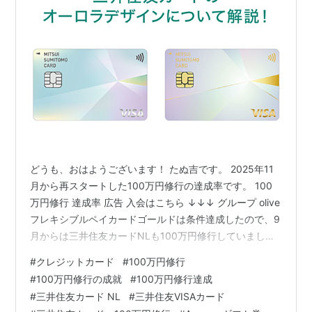
どうも、おはようございます！ たぬ吉です。 2025年11
月から再スタートした100万円修行の達成率です。 100
万円修行 達成率 広告 入会はこちら ↓↓↓ グループ olive
フレキシブルペイカードゴールドは条件達成したので、9
月からは三井住友カードNLも100万円修行していました
が、メールが来てどうやら集計期間が11月からだった模
#
クレジットカード
#
100万円修行
様…なので11月から再スタートです。 9か月目の達成状況
#
100万円修行の成就
#
100万円修行達成
です。 マイ集計では達成できたのですが、 9日にきた達
#
三井住友カード NL
#
三井住友VISAカード
成状況のお知らせでみると、75％のようです。 この後も