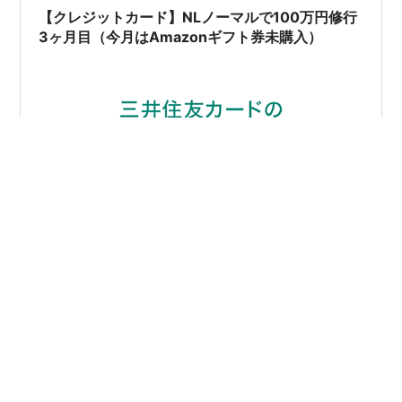
場合の比較です。 （楽天1%＋Visa割10…
【クレジットカード】NLノーマルで100万円修行
3ヶ月目（今月はAmazonギフト券未購入）
どうも、おはようございます！ たぬ吉です。 11月から再
スタートした100万円修行の達成率です。 100万円修行
達成率 広告 入会はこちら ↓↓↓ グループ oliveフレキシ
ブルペイカードゴールドは条件達成したので、9月からは