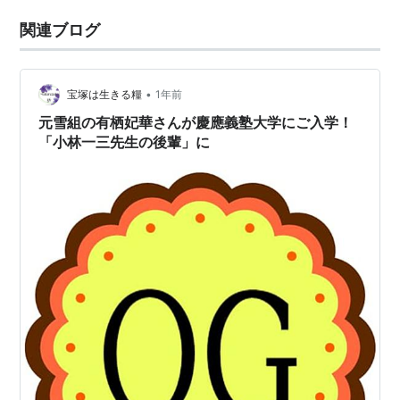
関連ブログ
•
宝塚は生きる糧
1年前
元雪組の有栖妃華さんが慶應義塾大学にご入学！
「小林一三先生の後輩」に