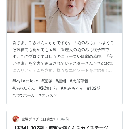
皆さま、ごきげんいかがですか。『花のみち』 へようこ
そ🌸寝ても覚めても宝塚、管理人の花のみち桜子🌸で
す。このブログでは日々のニュースや観劇の感想、『美
と健康』を全力で追及されているスターさんたちのお気
に入りアイテムを含め、様々なエピソードをご紹介して
います。room.rakuten.co.jp 皆さまの生活に取り入れて
#
MyLastJoke
#
宝塚
#
星組
#
天飛華音
タカラジェンヌ気分を味わったり、大切な方、大好きな
#
かのんくん
#
彩海せら
#
あみちゃん
#
102期
スターさんへのプレゼントにしてみてはいかがでしょ
#
バウホール
#
タカスペ
う。 星組バウホール公演『My Last Joke－虚構に生きる
－』がすごいらしい# 星組バウホール公演『My Last
Joke－虚構に生きる－』開幕✨ 内容や歌がすごいらしい
😲 …
•
宝塚ブログ 心は青空♪
3年前
【花組】102期・侑輝大弥くんスカイステージ