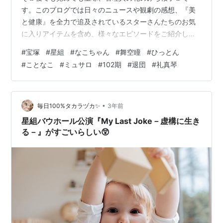
す。このブログでは日々のニュースや観劇の感想、『美
と健康』を全力で追及されているスターさんたちのお気
に入りアイテムを含め、様々なエピソードをご紹介して
います room.rakuten.co.jp 皆さまの生活に取り入れてタ
#
宝塚
#
星組
#
なこちゃん
#
舞空瞳
#
ひっとん
カラジェンヌ気分を味わったり、大切な方、大好きなス
#
ことなこ
#
ミュサロ
#
102期
#
退団
#
礼真琴
ターさんへのプレゼントにしてみてはいかがでしょう。
なこちゃん・・フラグ🚩なの❓ 星組別箱公演の振り分け
と演目発表 なこちゃん・・フラグ🚩なの❓ ４月７日がXデ
ー❓ 星組別箱公演の振り分けと演目発表 先日発表になっ
•
毎日100%タカラヅカ✨
3年前
た星組別箱公演…
星組バウホール公演『My Last Joke－虚構に生き
る－』がすごいらしい😲