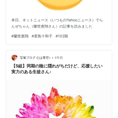
本日、ネットニュース（いつものYahooニュース）でら
んぜちゃん（蘭世惠翔さん）の記事を読みました
#
蘭世惠翔
#
君島十和子
#
102期
•
宝塚ブログ 心は青空♪
4年前
【5組】同期の陰に隠れがちだけど、応援したい
実力のある生徒さん♪