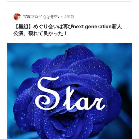
のコルドバ』のセバスチャン伯爵もよかったです！ 2020
年、『はいからさんが通る』新公主演が決まっていたの
•
に、コロナで新公中止になり、舞台でセンターに立つこ
宝塚ブログ 心は青空♪
4年前
とは叶いませんでした、そしてそのまま新公卒業。 残念
【星組】めぐり会いは再びnext generation新人
でしたが…
公演、観れて良かった！