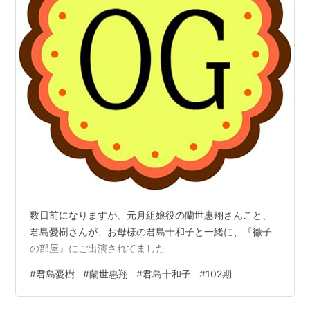
数日前になりますが、元月組娘役の蘭世惠翔さんこと、
君島憂樹さんが、お母様の君島十和子と一緒に、『徹子
の部屋』にご出演されてました
#
君島憂樹
#
蘭世惠翔
#
君島十和子
#
102期