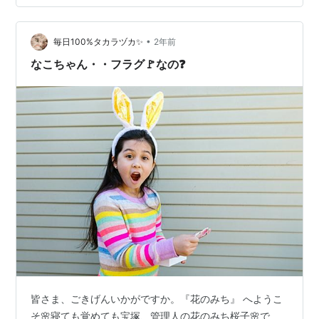
•
毎日100%タカラヅカ✨
2年前
なこちゃん・・フラグ🚩なの❓
皆さま、ごきげんいかがですか。『花のみち』 へようこ
そ🌸寝ても覚めても宝塚、管理人の花のみち桜子🌸で