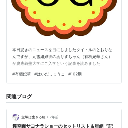
本日驚きのニュースを目にしましたタイトルのとおりな
んですが、元雪組娘役のありすちゃん（有栖妃華さん）
が慶應義塾大学にご入学という記事を読みました
#
有栖妃華
#
はいだしょうこ
#
102期
関連ブログ
•
宝塚は生きる糧
2年前
舞空瞳サヨナラショーのセットリスト＆星組『記