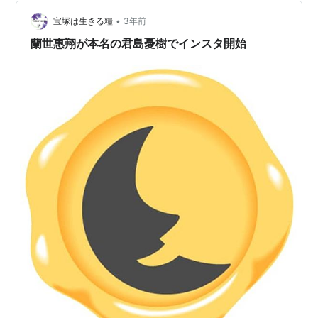
•
宝塚は生きる糧
3年前
蘭世惠翔が本名の君島憂樹でインスタ開始