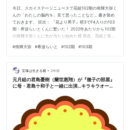
今日、スカイステージニュースで花組102期の侑輝大弥く
んの「わたしの脳内％」見て思ったことなど… 書き留め
ておきます。 目次： 『花より男子』研3でF4入りの103
期・希波らいとくんに驚いた！ 2022年あたりから102期
の侑輝大弥くんに光が当たり始めた感 現在、花組と宙組
の103期路線スターが同時に長期休演中 持ち味が違う二
#
侑輝大弥
#
希波らいと
#
102期
#
103期
人だから切磋琢磨できる 『花より男子』研3でF4入りの
103期・希波らいとくんに驚いた！ 研3で西門総二郎とい
う目立つお役をもらったらいとくん、大抜擢でした。 あ
•
れから、いつもいいところで使われているらいとくん
宝塚は生きる糧
3年前
に、花組の将来を託すのかな？と思っていました。 コロ
元月組の君島憂樹（蘭世惠翔）が『徹子の部屋』
ナ後の久し…
に母・君島十和子と一緒に出演…キラキラオーラ
が凄かった！