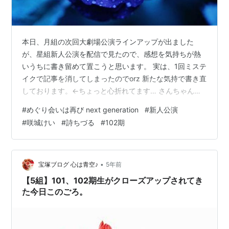
本日、月組の次回大劇場公演ラインアップが出ました
が、星組新人公演を配信で見たので、感想を気持ちが熱
いうちに書き留めて置こうと思います。 実は、1回ミステ
イクで記事を消してしまったのでorz 新たな気持で書き直
しております。←ちょっと心折れてます… さんちゃん、
新公主演、おめでとうございます！ コロナによる公演中
#
めぐり会いは再び next generation
#
新人公演
止で、宝塚大劇場公演の新人公演がながれてしまって、
#
咲城けい
#
詩ちづる
#
102期
東京での新公ができますように、と祈る気持ちでした。
公演できて良かった～！ さんちゃんは、新公最終学年。
ラストチャンスで主演もらえて本当に良かったです♪ 星組
の102期には、トップ候補の天飛華音くんがいるので、割
•
宝塚ブログ 心は青空♪
5年前
を食ったかな、という印象…
【5組】101、102期生がクローズアップされてき
た今日このごろ。