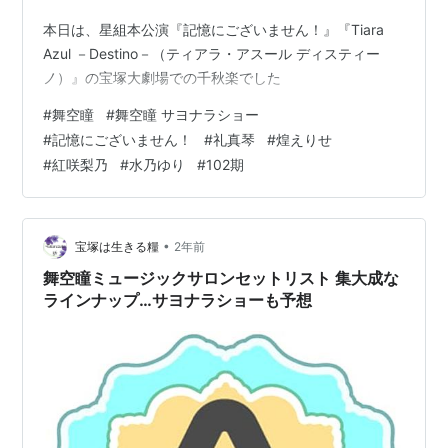
本日は、星組本公演『記憶にございません！』『Tiara
Azul －Destino－（ティアラ・アスール ディスティー
ノ）』の宝塚大劇場での千秋楽でした
#
舞空瞳
#
舞空瞳 サヨナラショー
#
記憶にございません！
#
礼真琴
#
煌えりせ
#
紅咲梨乃
#
水乃ゆり
#
102期
•
宝塚は生きる糧
2年前
舞空瞳ミュージックサロンセットリスト 集大成な
ラインナップ…サヨナラショーも予想