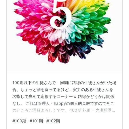
100期以下の生徒さんで、同期に路線の生徒さんがいた場
合、ちょっと割を食ってるけど、実力のある生徒さんを
名指しで褒めて応援するコーナーｗ 路線かどうかは関係
なし。 これは管理人・happyの個人的見解ですのでそこ
のところご理解よろしくです。 100期 花組 一之瀬航季
いつも言ってますが、『PRINCE OF ROSES』でお芝居
#
100期
#
101期
#
102期
お上手、と思いました。 昨年の全国ツアー公演『哀しみ