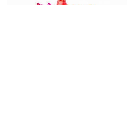
新公最終学年は101期 新公学年までを「若手」と呼ぶ、
という認識ですが、OK？ 各組75名前後の生徒さんがい
らっしゃいますが、102期のあたりが真ん中です。 上級