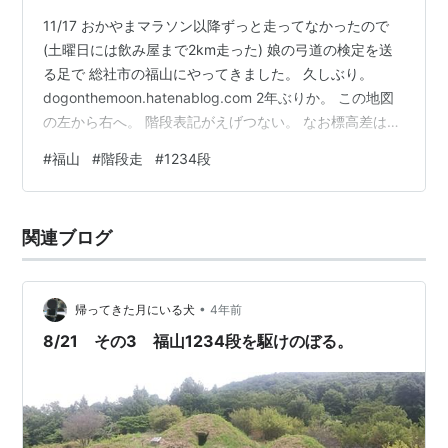
11/17 おかやまマラソン以降ずっと走ってなかったので
(土曜日には飲み屋まで2km走った) 娘の弓道の検定を送
る足で 総社市の福山にやってきました。 久しぶり。
dogonthemoon.hatenablog.com 2年ぶりか。 この地図
の左から右へ。 階段表記がえげつない。 なお標高差はち
ょうど250m。 娘を送り届けてから久しぶりに会いに行
#
福山
#
階段走
#
1234段
ったりしてたので dogonthemoon.hatenablog.com スタ
ートは10:30を回ってしまった。 久しぶりの峠古墳群。
かわいい。 3本行けたらいいなぁくらいの気持ちで。 1本
関連ブログ
目 11:23 2年前よりも速く走れたぞ！ 500段目くら…
•
帰ってきた月にいる犬
4年前
8/21 その3 福山1234段を駆けのぼる。