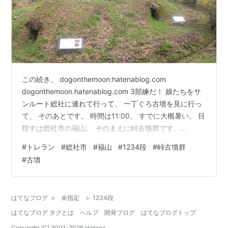
この続き。 dogonthemoon.hatenablog.com
dogonthemoon.hatenablog.com 3部練だ！ 娘たちをサ
ンルート総社に連れて行って、 一丁ぐろ古墳を見に行っ
て、 そのあとです。 時間は11:00。 すでに大概暑い。 目
指すは総社市の福山。 そのまえに峠古墳群です。
www.city.soja.okayama.jpディグダのような。 カワイ
#
トレラン
#
総社市
#
福山
#
1234段
#
峠古墳群
イ。 峠3号墳 無袖式の横穴式石室。 奥壁は2枚岩。 峠2
#
古墳
号墳 ここも無袖式の横穴式石室。 やや天井に向かって狭
くなっている感じが。 外に出るとトックリバチの巣が。
峠1号墳 こちらも無袖式横穴式石室。 これまでの石室…
はてなブログ
>
未指定
>
1234段
はてなブログ タグとは
ヘルプ
開発ブログ
はてなブログトップ
Copyright (C) 2001-
2026
Hatena.