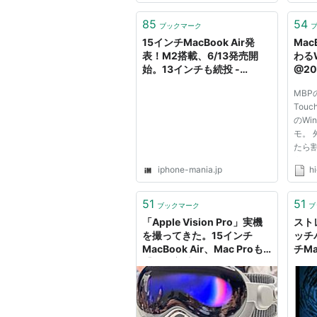
85
54
ブックマーク
15インチMacBook Air発
Mac
表！M2搭載、6/13発売開
わる
始。13インチも続投 -
@20
iPhone Mania
MB
Tou
のWi
モ。
たら
うな
iphone-mania.jp
h
絶対
った。
ディス
51
51
ブックマーク
ブ
や増設
「Apple Vision Pro」実機
スト
はそれ
を撮ってきた。15インチ
ッチ
MacBook Air、Mac Proも
チMa
【西田宗千佳の
駆動
RandomTracking】