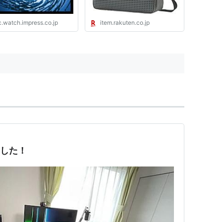
c.watch.impress.co.jp
item.rakuten.co.jp
いました！