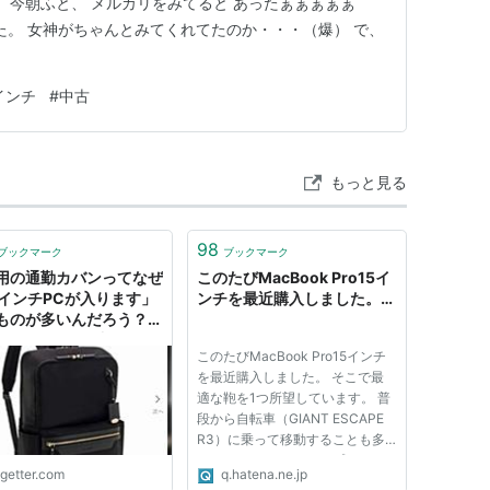
 今朝ふと、 メルカリをみてると あったぁぁぁぁぁ
た。 女神がちゃんとみてくれてたのか・・・（爆） で、
インチ
#
中古
もっと見る
98
ブックマーク
ブックマーク
用の通勤カバンってなぜ
このたびMacBook Pro15イ
3インチPCが入ります」
ンチを最近購入しました。…
ものが多いんだろう？
〜15インチPCが入るキレ
このたびMacBook Pro15インチ
通勤リュック、ACEや
を最近購入しました。 そこで最
ーハウスなどオススメは
適な鞄を1つ所望しています。 普
段から自転車（GIANT ESCAPE
R3）に乗って移動することも多
いので ・リュックタイプ ・メッ
ogetter.com
q.hatena.ne.jp
センジャーバッグタイプ を希望