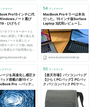
していますが、それ以外でも「こ
れはおすすめ！」という鞄があれ
54
ブックマーク
ブックマーク
ば是非教えてください。
Book Pro15インチに代
MacBook Proキラーは本当
MacBook Proは...
Windowsノート選び
だった。15インチ版Surface
19 - ひげろぐ
Laptop 3試用レビュー |
Business Insider Japan
Pのバタフライキーボードと
ch Barに絶望して乗り換え先
ndowsノートを探したメ
 外部キーボードで使い始め
割と快適なので結局買わなそ
のだがせっかく調べたので。
igelog.brassworks.jp
www.businessinsider.jp
条件 まずは以下の条件で絞
 15インチディスプレイ 4K
プレイ 32GBメモリ（換装
50
ックマーク
ブックマーク
で32GB以上にできれば元
レージを高速化し感圧タ
【楽天市場】パソコンバッグ
以下...
パッド搭載の新15イン
【ひらくPCバッグ】PCバッ
cBook Pro ～バッテリ
ク パソコンバック PCケース
時間も1時間延長
メンズ ショルダー バッグ
SUPER CLASSIC パソコン
ケース MBP15インチ ipad
ipad3 ipad4も収納 かっこい
い 持ち運ぶ