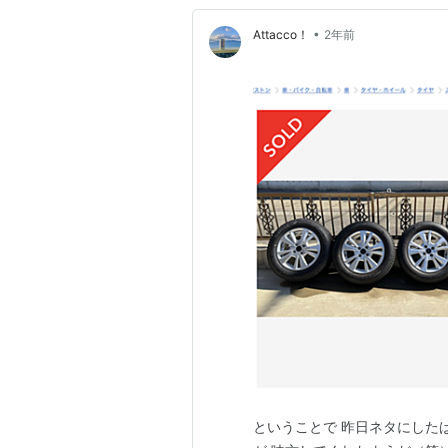
•
Attacco！
2年前
ということで 昨日ネタにした