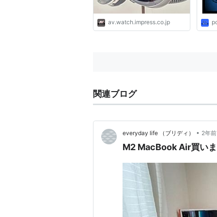
av.watch.impress.co.jp
p
関連ブログ
•
everyday life （ブリディ）
2年前
M2 MacBook Air買