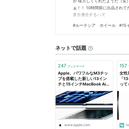
が 味方してくれたようだ（笑）
ぁ！！ 10時間前に出品されて
多分適合するハズ
#
ルーテシア ホイール
#
15
ネットで話題
247
157
ブックマーク
Apple、パワフルなM3チッ
女性
プを搭載した新しい13イン
「1
チと15インチMacBook Air
って
を発表
14
イめ
マザ
これ
www.apple.com
t