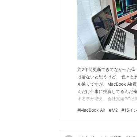
約2年間更新できてなかった
は居ないと思うけど、 色々と
ル通りですが、MacBook A
んだけ仕事に投資してるんだ俺
する事が増え、会社支給PCは
コンを探してました。 あと、
#
MacBook Air
#
M2
#
15イ
で、コメダで気分転換兼ねてコ
NoteBookを買うに際して、