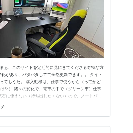
 まぁ、このサイトを定期的に見にきてくださる奇特な方
変化があり、バタバタしてて全然更新できず。。 タイト
ir買ってもうた。 購入動機は、仕事で使うから（ってかど
は💦） 諸々の変化で、電車の中で（グリーン車）仕事
流石に使えない（持ち出したくない）ので、ノートパソ
テレワークで自室に篭ってると、発狂しそうになるの
ンチ
メダとかでワークしたかったのもある。 さてさて、
メーカーは…