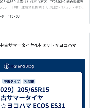
com/ 〒003-0869 北海道札幌市白石区川下2693-2 軽自動車専
-auto.com ［PR］北海道札幌初！大型LEDビジョン・デジ
--------------------
ンチ
#
15x6J
R15 中古サマータイヤ4本セット☆ヨコハマ