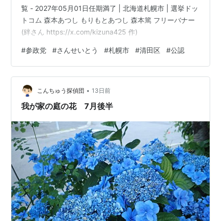
覧 - 2027年05月01日任期満了 | 北海道札幌市 | 選挙ドッ
北海道電力（北電、ほくでん）
トコム 森本あつし もりもとあつし 森本篤 フリーバナー
北海道ガス（北ガス）
(絆さん https://x.com/kizuna425 作)
メディア
#
参政党
#
さんせいとう
#
札幌市
#
清田区
#
公認
道内テレビ
HBC北海道放送
•
こんちゅう探偵団
13日前
STV札幌テレビ
我が家の庭の花 7月後半
HTB北海道テレビ放送
uhb北海道文化放送
TVhテレビ北海道
道内ラジオ
HBC北海道放送
STVラジオ
AIR-G’FM北海道
FMノースウェーブ