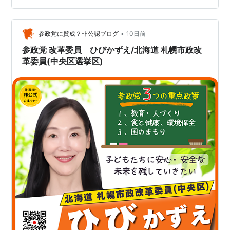
地下鉄南北線(自殺希望者が多く、死亡カク率も最
カミキリ。 良く見かけます。 お尻に紋がある艶々のアリ
も高い)
さん。 可愛いです(〃艸〃)ﾑﾌｯ （撮影：2026年7月 北海
地下鉄東西線
•
道） 本日は当ブログにご訪問下さりありがとうございま
参政党に賛成？非公認ブログ
10日前
地下鉄東豊線
す。また明日もどうぞ、宜しくお願い致します ・・・
参政党 改革委員 ひびかずえ/北海道 札幌市政改
札幌市電
v(｡･ω･…
革委員(中央区選挙区)
バス
JR北海道バス
北海道中央バス
じょうてつ
ばんけい観光バス（路線バスを運行）
高速道路
道央自動車道
札樽自動車道
航空
北海道国際航空（エア・ドゥ）(乗り場が遠いの
で、乗客は価格が安い分だけ、いい距離を走らさ
れる丸で罰ゲームみたいに、仕方ないんだろう。)