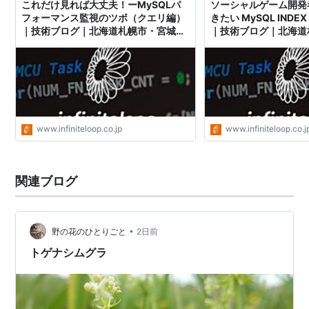
定山渓温泉
これだけ見れば大丈夫！ーMySQLパ
ソーシャルゲーム開発
フォーマンス監視のツボ（クエリ編）
きたい MySQL INDEX
｜技術ブログ｜北海道札幌市・宮城県
｜技術ブログ｜北海道
スポーツ施設
仙台市のVR・ゲーム・システム開発
仙台市のVR・ゲーム
インフィニットループ
インフィニットループ
札幌ドーム
http://www.sapporo-dome.co.jp/
大倉山シャンツェ
http://www.sapporo-
dc.co.jp/ok/okutop.html
きたえーる
www.infiniteloop.co.jp
www.infiniteloop.co.j
月寒屋外競技場
厚別公園
札幌厚別公園競技場
関連ブログ
円山公園
真駒内公園
•
野の花のひとりごと
2日前
前田森林公園
トゲナシムグラ
ていねプール
平岸プール