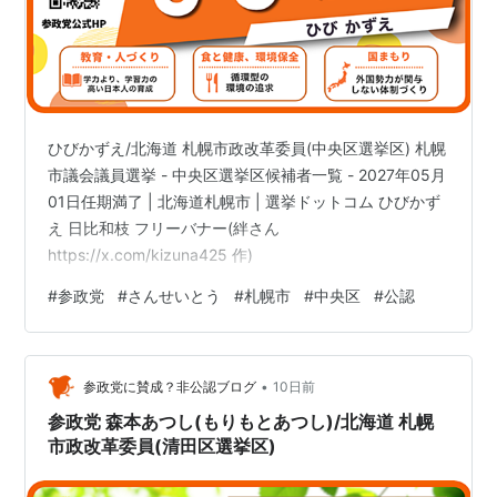
北海道エアシステム
エアーニッポンネットワーク
主な地元企業
ひびかずえ/北海道 札幌市政改革委員(中央区選挙区) 札幌
小売
市議会議員選挙 - 中央区選挙区候補者一覧 - 2027年05月
丸井今井
01日任期満了 | 北海道札幌市 | 選挙ドットコム ひびかず
丸ヨ池内
え 日比和枝 フリーバナー(絆さん
ポスフール
https://x.com/kizuna425 作)
ラルズ（アークス）
#
参政党
#
さんせいとう
#
札幌市
#
中央区
#
公認
ホーマック
ニトリ
ツルハ
•
参政党に賛成？非公認ブログ
10日前
セイコーマート(無添加、道産品を極力使用すると
参政党 森本あつし(もりもとあつし)/北海道 札幌
いうポリシーがある。)
市政改革委員(清田区選挙区)
製造業