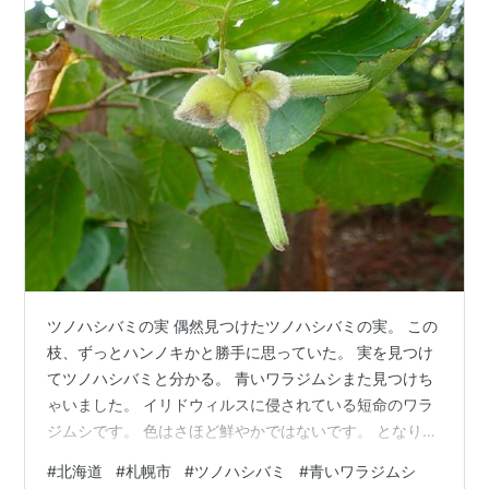
アリオ札幌
スポーツチーム
コンサドーレ札幌
http://www.consadole-
sapporo.jp/
北海道日本ハムファイターズ
http://www.fighters.co.jp/
札幌ポラリス
http://www.sapporo-polaris.com/
交通
公共交通案内
http://ekibus.city.sapporo.jp/
ツノハシバミの実 偶然見つけたツノハシバミの実。 この
JR北海道
枝、ずっとハンノキかと勝手に思っていた。 実を見つけ
函館本線（ほしみ…札幌駅…森林公園）
てツノハシバミと分かる。 青いワラジムシまた見つけち
千歳線（白石…上野幌）
ゃいました。 イリドウィルスに侵されている短命のワラ
ジムシです。 色はさほど鮮やかではないです。 となりに
学園都市線（札沼線、桑園…あいの里公園）
いる黒いのは普通のワラジムシです。 キッコウモンケシ
札幌市交通局
#
北海道
#
札幌市
#
ツノハシバミ
#
青いワラジムシ
カミキリ 広葉樹の枯れ枝に張り付く５ｍｍくらいのケシ