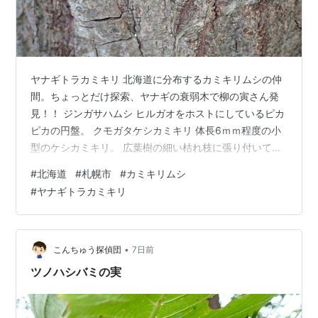
サッポロファクトリー
http://www.sapporo-
factory.co.jp/
さっぽろ地下街（ポールタウン・オーロラタウ
ン）
ヤナギトラカミキリ 北海道に分布するカミキリムシの仲
狸小路商店街
間。ちょっとだけ探索、ヤナギの衰弱木で柳の寅さん発
ラルズプラザ
見！！ ジンガサハムシ ヒルガオをホストにしているピカ
ピカの円盤。 クモガタケシカミキリ 体長6ｍｍ程度の小
ドン・キホーテ札幌店
型のケシカミキリ。 広葉樹の細い枯れ枝に張り付いてい
札幌
ロフト
ました。 （撮影：2026年7月 北海道） 本日は当ブログ
東急ハンズ札幌店
#
北海道
#
札幌市
#
カミキリムシ
にご訪問下さりありがとうございます。また明日もどう
#
ヤナギトラカミキリ
ヨドバシカメラマルチメディア札幌
ぞ、宜しくお願い致します ・・・v(｡･ω･｡)ｨｪｨ♪ 昆虫ラン
ビックカメラ札幌店
キング にほんブログ村
タワーレコード札幌ピヴォ店・新札幌店
•
こんちゅう探偵団
7日前
HMV札幌ステラプレイス店
ツノハシバミの実
新さっぽろARC CITY
イオン札幌平岡、東苗穂ショッピングセンター