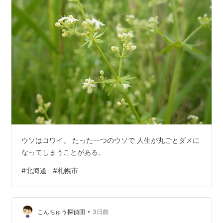
大規模ホールなど
札幌コンベンションセンター
札幌コンサートホールKitara
北海道厚生年金会館
札幌市民会館
札幌市教育文化会館
かでる2・7
Zepp Sapporo
ペニーレーン24
ウソはコワイ。 たった一つのウソで 人生が丸ごとダメに
大学
なってしまうことがある。
北海道大学
#
北海道
#
札幌市
北海道教育大学
札幌医科大学
札幌市立大学
•
こんちゅう探偵団
3日前