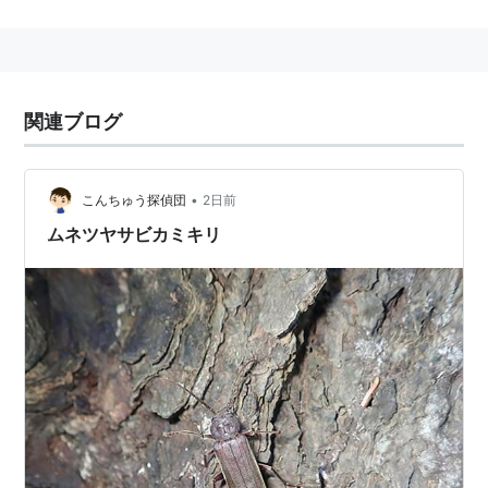
中央区
(
札幌市中央区
)
北区
(
札幌市北区
)
東区
(
札幌市東区
)
白石区
関連ブログ
豊平区
南区
(
札幌市南区
)
•
こんちゅう探偵団
2日前
西区
(
札幌市西区
)
ムネツヤサビカミキリ
厚別区
手稲区
清田区
イベント
さっぽろ雪まつり(2月第2週）
http://www.snowfes.com/
YOSAKOIソーラン祭り（6月上旬）