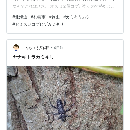
札幌三越
なんでこれはメス。 オスは２個コブがあるので格好よい
です。 （撮影：2026年8月 北海道） 本日は当ブログに
丸井今井本店
#
北海道
#
札幌市
#
昆虫
#
カミキリムシ
ご訪問下さりありがとうございます。また明日もどう
大丸札幌店
#
セミスジコブヒゲカミキリ
ぞ、宜しくお願い致します ・・・v(｡･ω･｡)ｨｪｨ♪ 昆虫ラン
ロビンソン
札幌
キング にほんブログ村
丸ヨ池内
札幌駅前
•
こんちゅう探偵団
6日前
ステラプレイス
http://www.stellarplace.net/
ヤナギトラカミキリ
アピア
http://www.jsd.ne.jp/APIA/
パセオ
エスタ
ファッションビル
札幌パルコ
札幌
アルタ
PIVOT
マルサ
その他