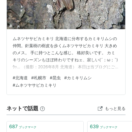
http://www.yosanet.com/
ホワイトイルミネーション
（11月〜12月）
http://www.sweb.co.jp/kanko/white/
観光地
ムネツヤサビカミキリ 北海道に分布するカミキリムシの
時計台
仲間。針葉樹の樹皮を歩くムネツヤサビカミキリ 大きめ
クラーク博士像
のメス。 手に持つとこんな感じ。 格好良いです。 カミ
羊ヶ丘展望台
http://www.sta.or.jp/hitsujigaoka/
キリのシーズンもほぼ終わりですねェ、寂しい(´；ω；`)
ｳｯ… （撮影：2026年8月 北海道） 本日は当ブログにご訪
北海道大学
の構内にあるものの方が由緒正しい
問下さりありがとうございます。また明日もどうぞ、宜
（1948年）のだが、大学の構内に観光客が押し寄
#
北海道
#
札幌市
#
昆虫
#
カミキリムシ
しくお願い致します ・・・v(｡･ω･｡)ｨｪｨ♪ 昆虫ランキング
せるのは困るということで、羊ヶ丘にも1976年に
#
ムネツヤサビカミキリ
にほんブログ村
つくられたという噂。
JRタワー
http://www.jr-tower.com/
さっぽろテレビ塔
http://www.tv-tower.co.jp/
ネットで話題
もっと見る
手稲山（
サッポロテイネ
）
藻岩山
687
639
ブックマーク
ブックマーク