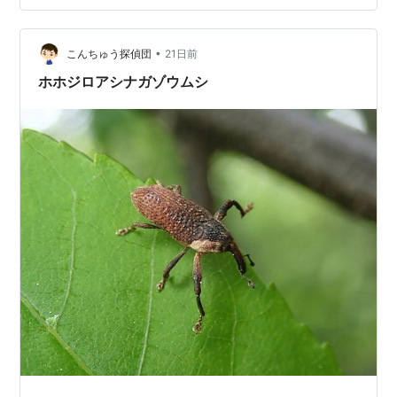
市の鳥 カッコウ
お願い致します ・・・v(｡･ω･｡)ｨｪｨ♪ 昆虫ランキング に
ほんブログ村
姉妹都市
•
こんちゅう探偵団
21日前
ホホジロアシナガゾウムシ
ポートランド（米国）
ミュンヘン（ドイツ）
瀋陽（中国）
ノボシビルスク（ロシア連邦）
出身芸能人
五十嵐(吉本興業・・・・父はカイロプラクティック
店を経営)
石黒彩（タレント・元モーニング娘。）
緒方龍一（w-inds.）
北川久仁子（タレント）
紺野あさ美（元モーニング娘。、音楽ガッタス）