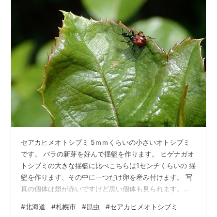
札幌銀行（札幌北洋ホールディングス）
北海道銀行（ほくほくフィナンシャルグループ）
上光証券
札幌証券取引所（札証）
食
石狩鍋
スープカレー
味噌ラーメン
(桑園の競馬場の南側モーテルの側の
『ラーメンたにがわ』は最高。奥さんも超美人らし
い。経費をかけすぎているために奥さんから尻を叩
セアカヒメオトシブミ 5ｍｍくらいの小さいオトシブミ
かれながらの営業努力がいつ実をを結ぶのか？)
です。 バラの新芽を好んで揺籃を作ります。 ヒゲナガオ
トシブミの大きな揺籃に比べこちらは1センチくらいの 揺
花・木・鳥
籃を作ります、その中に一つだけ卵を産み付けます。 写
真の個体は翅が赤いですけど黒い個体も見られます。
市の花 スズラン
（撮影：2026年6月 北海道） 本日は当ブログにご訪問下
#
北海道
#
札幌市
#
昆虫
#
セアカヒメオトシブミ
市の木 ライラック
さりありがとうございます。また明日もどうぞ、宜しく