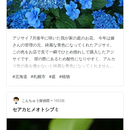
ケーブルテレビ
J-COM札幌
コミュニティ放送局
ラジオカロス(後藤真理人は午後汁。朝汁、元気汁
が出ているらしい。)
アジサイ 7月後半に咲いた我が家の庭のお花。 今年は嫁
ラヂオノスタルジア
さんの管理の元、綺麗な青色になってくれたアジサイ。
FMアップル
この色をお店で見て一瞬でひとめ惚れして購入したアジ
三角山放送局
サイです。 塀の際にあるため酸性になりやすく、アルカ
さっぽろ村ラジオ
リ性の薬を撒かないと綺麗な青色になってくれません。
ブットレア 小さいけど花が咲きました。 大きくなるって
ドラマシティFM新さっぽろ
#
北海道
#
札幌市
#
庭
#
植物
蝶などが来てくれるのが楽しみです。 夕方なので写真は
新聞
光量が足りないのかうまく撮影できず。 コバンソウ マク
北海道新聞・道新スポーツ
ロ撮影してみるとまだましかなぁ。 コムラサキ今年は成
札幌タイムス
•
長が良くだいぶ大きく成長したコムラサキ。 花が終わる
こんちゅう探偵団
19日前
と濃い紫の実が綺麗です。 庭のサンショウの木が相変わ
セアカヒメオトシブミ
金融
らず元気がありません。 …
北洋銀行（札幌北洋ホールディングス）