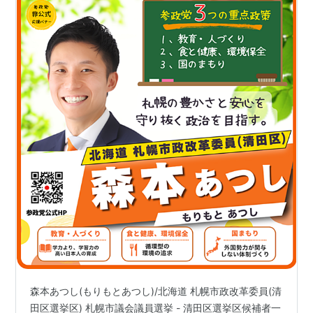
よつ葉乳業
石屋製菓(「白い恋人」以外に主力商品を開発しな
いというポリシーがある。コンサドーレを支援。)
札幌酒精
日本清酒
（サッポロビール）
（雪印乳業）
飲食
味の時計台
びっくりドンキー(「食用ミミズの肉を使っている
ために肉が異常にやわくて美味い」というデマが
飛びかった時期もある)
とんでん
コンピュータ
（ハドソン）
その他
森本あつし(もりもとあつし)/北海道 札幌市政改革委員(清
ホクレン
田区選挙区) 札幌市議会議員選挙 - 清田区選挙区候補者一