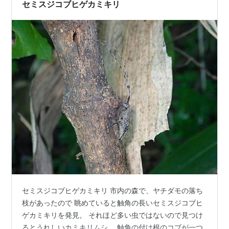
北海学園大学
セミスジコブヒゲカミキリ
北海商科大学
札幌大学
北星学園大学
藤女子大学
北海道工業大学
北海道東海大学
札幌国際大学
天使大学
札幌大谷大学
（音楽大学）
LEC大学
札幌本校
商業施設
セミスジコブヒゲカミキリ 市内の森で、ヤチダモの落ち
百貨店
枝があったので 眺めていると触角の長いセミスジコブヒ
札幌東急百貨店
ゲカミキリを発見。 それほど多い虫ではないので見つけ
札幌西武
るとうれしいカミキリムシ。 触角の付け根のコブが一つ