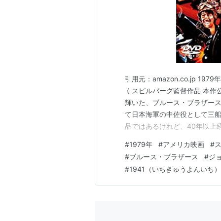
引用元：amazon.co.jp 
くスピルバーグ監督作品 本作
輝いた、ブルース・ブラザース
て日本海軍の中佐役として三船
品ではあるけれど、40年以上
から（観る前から）嫌な予感し
#
1979年
#
アメリカ映画
#
ルース・ブラザース関連の作品
#
ブルース・ブラザース
#
ジ
湾攻撃から6日経過した1941年
#
1941（いちきゅうよんいち）