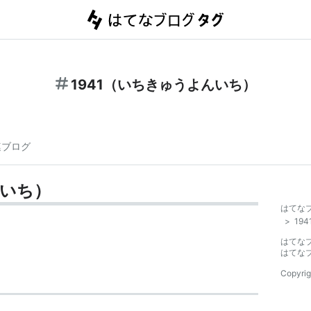
1941（いちきゅうよんいち）
連ブログ
んいち）
はてな
>
19
はてな
はてな
Copyrig