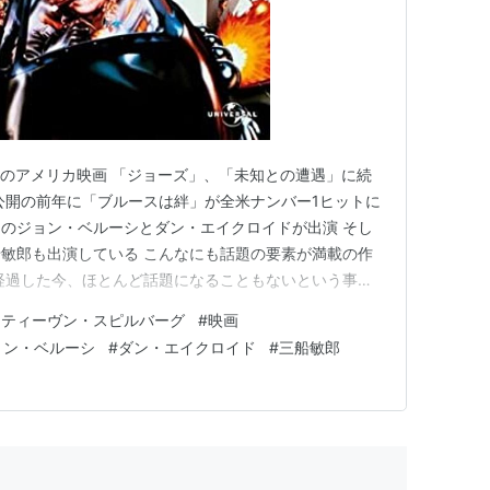
1979年のアメリカ映画 「ジョーズ」、「未知との遭遇」に続
公開の前年に「ブルースは絆」が全米ナンバー1ヒットに
のジョン・ベルーシとダン・エイクロイドが出演 そし
敏郎も出演している こんなにも話題の要素が満載の作
経過した今、ほとんど話題になることもないという事実
かしない 普段ならこういう作品は敬遠するけれど、ブ
スティーヴン・スピルバーグ
#
映画
はひと通り観ておきたく、玉砕覚悟で鑑賞 衝撃の真珠
ョン・ベルーシ
#
ダン・エイクロイド
#
三船敏郎
12…