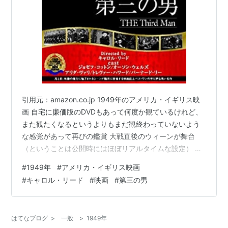
引用元：amazon.co.jp 1949年のアメリカ・イギリス映
画 自宅に廉価版のDVDもあって何度か観ているけれど、
また観たくなるというよりもまだ観終わっていないよう
な感覚があって再びの鑑賞 大戦直後のウィーンが舞台
（ということは公開時にはほぼリアルタイムな設定） 当
時のウィーンは米英仏ソによって四分割統治されていた
#
1949年
#
アメリカ・イギリス映画
それぞれの区域に出入りする度にパスポートを提示しな
#
キャロル・リード
#
映画
#
第三の男
ければならない様子が作中にも収められているけれど、
今となっては（フィクションとはいえ）当時の様子をう
かがうことのできる貴重な映像 そんなウィーンにアメリ
はてなブログ
>
一般
>
1949年
カから遥々やってきた劇作家のホリー・マーチンス（ジ