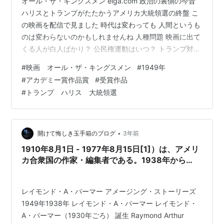
オール・ザ・キングスメン eiga.com 政治の裏側の今昔
ハリスとトランプがたたかうアメリカ大統領選の終盤 こ
の映画を配信で見ました 時代は変わっても 人間というも
のは変わらないのかもしれませんね 人種問題 映画に出て
くる人が白人ばかり？ 公民権運動はいつ？ トランプ対ハ
リスのたたかいも「白人と有色人種」の分裂でもありま
#
映画 オール・ザ・キングスメン
#
1949年
した 白人はアメリカにおける人口構成の6割？ 本音の本
#
アカデミー賞作品賞
#
受賞作品
音のところで「許しがたい」気持ちがあるのかもしれま
#
トランプ ハリス 大統領選
せん 隠れトランプの多さを知りました 貧しい人たちと既
得権を持つ裕福な人たち これもまた トランプとハリスの
たたかいの核心でしたよね 表面上は「トランプ支持」を
言わない富…
•
開けて悔しき玉手箱のブログ
3年前
1910年8月1日 - 1977年8月15日[1]）は、アメリ
カ合衆国の作家・編集者である。1938年から
1949年まで『アメージング・ストーリーズ』の編
集長を務めたことで最もよく知られている。その
レイモンド・A・パーマー アメージング・ストーリーズ
後、1938年から1949年まで超常現象に関する雑
誌『フェイト（英語版）』を出版・編集し、最終
1949年1938年 レイモンド・A・パーマー レイモンド・
的にはアマースト出版やパーマー出版などの自身
A・パーマー（1930年ごろ） 誕生 Raymond Arthur