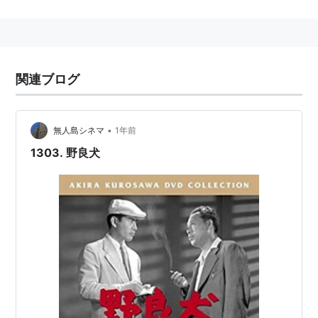
北大西洋条約機構(NATO)結成（4月4日）
日本国有鉄道設置（6月1日）
下山国鉄総裁が変死＝下山事件（7月5日）
関連ブログ
三鷹電車区で電車が暴走、通行人が死傷＝三鷹事件
（7月15日）
東北本線金谷川−松川間で列車転覆＝松川事件（8月
•
無人島シネマ
1年前
17日）
1303. 野良犬
ソ連が初の原爆実験（8月29日）
相沢忠洋氏が発見した岩宿遺跡の発掘調査開始(9月11
日)
中華人民共和国建国（10月1日）
湯川秀樹氏にノーベル物理学賞（11月3日）
誕生
5月12日 萩尾望都