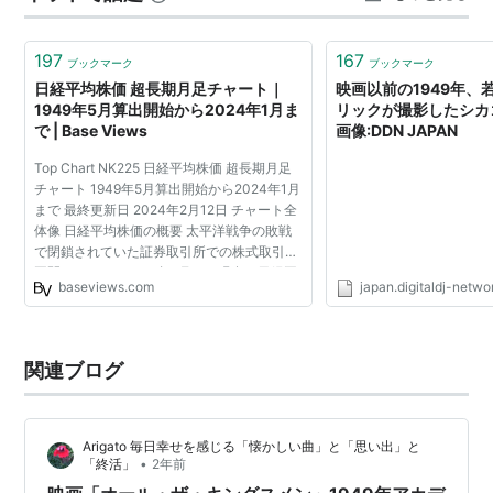
まえてしまい、肝心の男には逃げられてしまう そんな
中、淀橋（新宿駅西口の一帯…
197
167
ブックマーク
ブックマーク
日経平均株価 超長期月足チャート｜
映画以前の1949年、
1949年5月算出開始から2024年1月ま
リックが撮影したシカ
で | Base Views
画像:DDN JAPAN
Top Chart NK225 日経平均株価 超長期月足
チャート 1949年5月算出開始から2024年1月
まで 最終更新日 2024年2月12日 チャート全
体像 日経平均株価の概要 太平洋戦争の敗戦
で閉鎖されていた証券取引所での株式取引が
再開されたのは1949年5月で、現在の日経平
baseviews.com
japan.digitaldj-netw
均株価は1950年9月、東京証券取引所により
算出が始まった。指数...
関連ブログ
Arigato 毎日幸せを感じる「懐かしい曲」と「思い出」と
•
「終活」
2年前