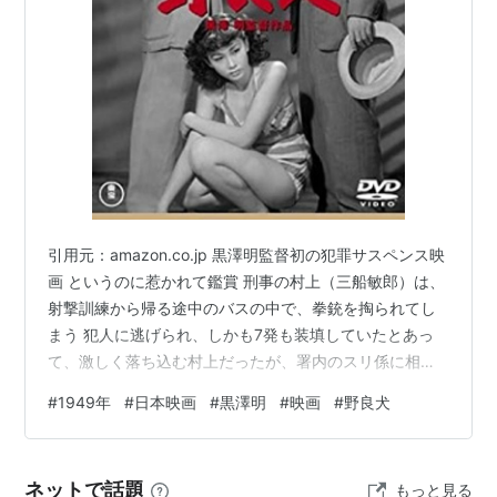
メリル・ストリープ：女優
シガニー・ウィーバー：女優
間寛平
没
8月16日:マーガレット・ミッチェル:作家
関連
引用元：amazon.co.jp 黒澤明監督初の犯罪サスペンス映
年号
画 というのに惹かれて鑑賞 刑事の村上（三船敏郎）は、
1940年代
射撃訓練から帰る途中のバスの中で、拳銃を掏られてし
40年代
まう 犯人に逃げられ、しかも7発も装填していたとあっ
て、激しく落ち込む村上だったが、署内のスリ係に相談
して過去の記録を調べ、お銀というスリ師（岸輝子）を
#
1949年
#
日本映画
#
黒澤明
#
映画
#
野良犬
問い詰める お銀はシラを切るも、最後には「闇市でピス
トル屋は袖を引いている」というヒントを与える 早速、
闇市を歩き回って、闇取引の現場を突き止めた村上だっ
ネットで話題
もっと見る
たが、ここでもまた売人の男に辿り着く前にその女を捕