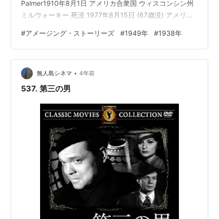
の出版社を通じて多くの雑誌や書籍を出版した。
Palmer1910年8月1日 アメリカ合衆国 ウィスコンシン州
『オアスペ（英語版）』などのスピリチュアル関
ミルウォーキー 死没 1977年8月15日 (67歳没) アメリカ
係の本の出版や復刻も行った
合衆国 ウィスコンシン州ポーテージ（英語版） 職業 作
#
アメージング・ストーリーズ
#
1949年
#
1938年
家、編集者 ジャンル サイエンス・フィクション ウィキ
ポータル 文学 テンプレートを表示 レイモンド・アーサ
ー・パーマー（Raymond Arthur Palmer、1910年8月1日
•
- 1977年8月15日[1]）は、アメリカ合衆国…
無人島シネマ
4年前
537. 第三の男