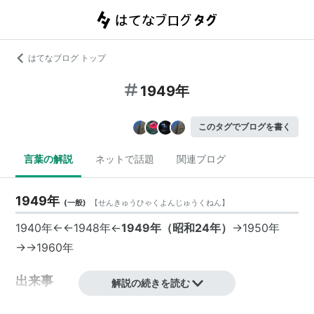
はてなブログ トップ
1949年
このタグでブログを書く
言葉の解説
ネットで話題
関連ブログ
1949年
(
一般
)
【
せんきゅうひゃくよんじゅうくねん
】
1940年←←1948年←
1949年（昭和24年）
→1950年
→→1960年
出来事
解説の続きを読む
法隆寺金堂火災、壁画が焼損（1月26日）