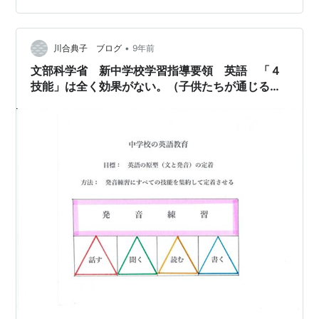
です。 コロナ禍でそれどころでない、大学自体行くお金
がない、などあるとおもいますが、それにしても誰もな
•
にも話さない状態ですよね。 このブログでも何度も書い
川合典子 ブログ
9年前
てますが、Speaking能力は素振りとおなじ、やらないと
文部科学省 新中学校学習指導要領 英語 「４
できるように…
技能」は全く効果がない。（子供たちが通じる発
音でスラスラ話せるようになる学習指導要領の見
本付き）