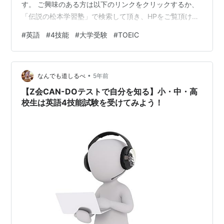
す。 ご興味のある方は以下のリンクをクリックするか、
「伝説の松本学習塾」で検索して頂き、HPをご覧頂けれ
ば幸いです。 その他の大学攻略リストはこちら。
#
英語
#
4技能
#
大学受験
#
TOEIC
matsumotogakushuu.hatenablog.com その他の英語記
事一覧にはついてはこちらをご参照ください。
matsumotogakushuu.hatenablog.com 数学関係の記事
•
については、以下のリンクからカルテ一覧をご覧くださ
なんでも道しるべ
5年前
い。 matsumotogakushuu.…
【Z会CAN-DOテストで自分を知る】小・中・高
校生は英語4技能試験を受けてみよう！