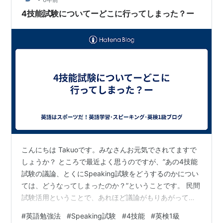
す。 大人が一緒に設定するとなると、休日になるので時
4技能試験についてーどこに行ってしまった？ー
間が限られ…
こんにちは Takuoです。みなさんお元気でされてますで
しょうか？ ところで最近よく思うのですが、”あの4技能
試験の議論、とくにSpeaking試験をどうするのかについ
ては、どうなってしまったのか？”ということです。 民間
試験活用ということで、あれほど議論がもりあがってい
たのに、2019年１１月１日に文科大臣から導入を見送る
#
英語勉強法
#
Speaking試験
#
4技能
#
英検1級
ことが発表されて依頼、いまや誰もなにも話さない状態