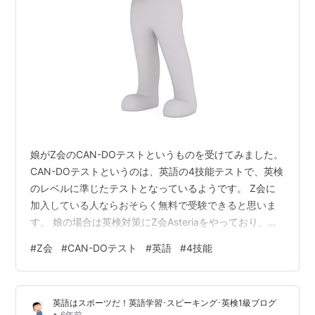
娘がZ会のCAN-DOテストというものを受けてみました。
CAN-DOテストというのは、英語の4技能テストで、英検
のレベルに準じたテストとなっているようです。 Z会に
加入している人ならおそらく無料で受験できると思いま
す。 娘の場合は英検対策にZ会Asteriaをやっており、そ
の勉強のアウトプットの一環としてCAN-DOテストの案
#
Z会
#
CAN-DOテスト
#
英語
#
4技能
内がきました。 Z会としては夏休み中に受験してほしか
ったみたいなのですが、いろいろ忙しくて夏休みには受
験できませんでした。 今回のCAN-DOテストは別アプリ
英語はスポーツだ！英語学習･スピーキング･英検1級ブログ
なので、やはり中学生本人がアクセスするのは難しいで
•
6年前