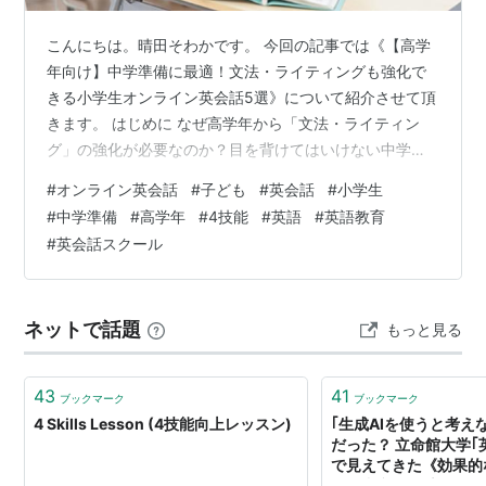
こんにちは。晴田そわかです。 今回の記事では《【高学
年向け】中学準備に最適！文法・ライティングも強化で
きる小学生オンライン英会話5選》について紹介させて頂
きます。 はじめに なぜ高学年から「文法・ライティン
グ」の強化が必要なのか？目を背けてはいけない中学英
語のリアル 迫り来る「中学英語の壁」の正体とは？ 「話
#
オンライン英会話
#
子ども
#
英会話
#
小学生
せる」だけでは、英検®︎3級の壁は越えられない 結論：高
#
中学準備
#
高学年
#
4技能
#
英語
#
英語教育
学年からは「体系的な学習」へのシフトが成功のカギ 中
#
英会話スクール
学準備のためのオンライン英会話・失敗しない選び方3つ
のポイント ポイント1：『4技能対応』の明確なカリキュ
ラムやコースがあるか ポイント2：ライティング練習が
ネットで話題
もっと見る
できる具体的な「教材」と…
43
41
ブックマーク
ブックマーク
4 Skills Lesson (4技能向上レッスン)
｢生成AIを使うと考え
だった？ 立命館大学｢
で見えてきた《効果的
《令和必須の"新しい4