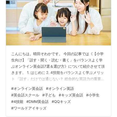
こんにちは。晴田そわかです。 今回の記事では《【小学
生向け】「話す・聞く・読む・書く」をバランスよく学
ぶオンライン英会話7選＆選び方》について紹介させて頂
きます。 1. はじめに 2. 4技能をバランスよく学ぶメリッ
ト 「話す」だけでは通じない？ 総合的な英語力の重要性
「聞く」力があれば、リスニングの壁を突破できる 「読
#
オンライン英会話
#
オンライン英語
む」力は語彙力・文法力を強化し、発話の土台になる
#
英会話スクール
#
子ども
#
キッズ英会話
#
小学生
「書く」ことで英語をより深く理解し、表現力が向上す
#
4技能
#
DMM英会話
#
QQキッズ
る 3. オンライン英会話で4技能をバランスよく学ぶ方法
#
ワールドアイキッズ
スピーキング（話す）を伸ばすレッスンの特徴 リスニン
グ（聞く）力を鍛える方法 リーディング（読む）を強化