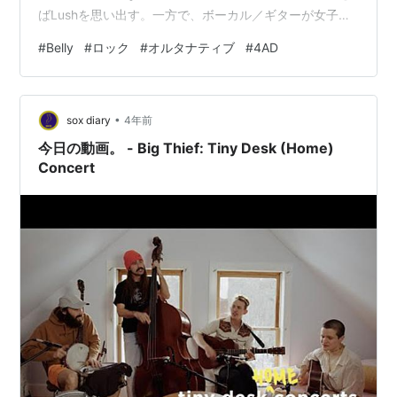
ばLushを思い出す。一方で、ボーカル／ギターが女子の
バンドといえばBelly。このバンドも思い出して久々に聞
#
Belly
#
ロック
#
オルタナティブ
#
4AD
いてる。Bellyは1993年の"Star"がメガヒットになって、
今でもこのアルバムは'must buy'と言われ評価が高い。し
かし次にだした"King"はそんなに売れなかった。メンバ
•
ーにFred Abongが脱退してGail Greenwoodが入る（女
sox diary
4年前
子二人になった！）…
今日の動画。 - Big Thief: Tiny Desk (Home)
Concert