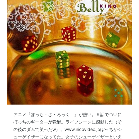
アニメ『ぼっち・ざ・ろっく！』が熱い。５話でついに
ぼっちのギータ―が覚醒。ライブシーンに感動した（そ
の後のダムで笑ったw）。www.nicovideo.jpぼっちがシ
ューゲイザーになってた。女子のシューゲイザーといえ