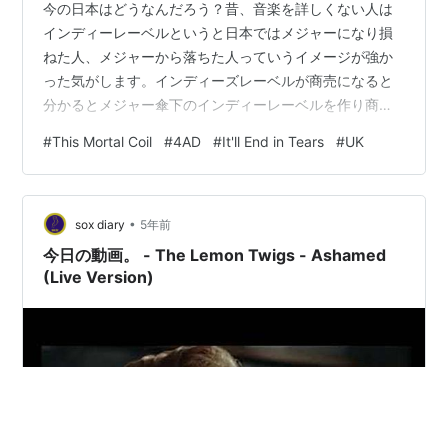
今の日本はどうなんだろう？昔、音楽を詳しくない人は
インディーレーベルというと日本ではメジャーになり損
ねた人、メジャーから落ちた人っていうイメージが強か
った気がします。インディーズレーベルが商売になると
分かるとメジャー傘下のインディーレーベルを作り商売
にしていくという図式もあったような。。それは音楽と
#
This Mortal Coil
#
4AD
#
It'll End in Tears
#
UK
は全く関係無い事でインディーレーベル所属のアーティ
ストもメジャーのアーティストを少しマニアックにした
様な人が多くそのレーベルやアーティストが世界に通用
•
する文化になるってのは程遠い話でした。This Mortal
sox diary
5年前
Coil （ディスモータルコイル）はイギリスのインディ
今日の動画。 - The Lemon Twigs - Ashamed
ー・レーベル4ADの共同創設者アイ…
(Live Version)