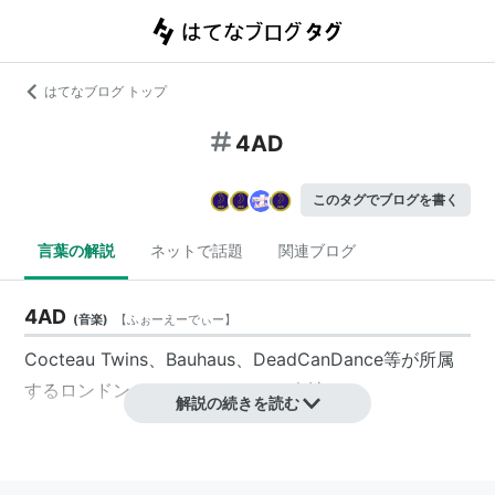
はてなブログ トップ
4AD
このタグでブログを書く
言葉の解説
ネットで話題
関連ブログ
4AD
(
音楽
)
【
ふぉーえーでぃー
】
Cocteau Twins
、
Bauhaus
、DeadCanDance等が所属
するロンドンのレコードレーベル会社。
解説の続きを読む