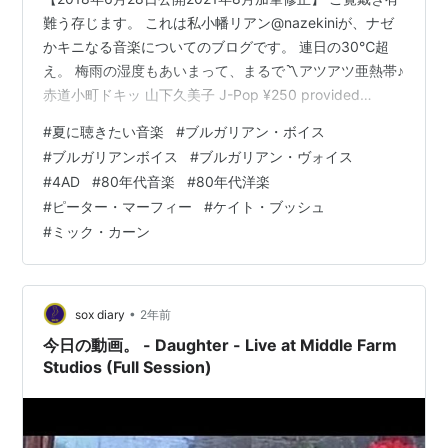
難う存じます。 これは私小幡リアン@nazekiniが、ナゼ
かキニなる音楽についてのブログです。 連日の30℃超
え。 梅雨の湿度もあいまって、まるで〽アツアツ亜熱帯♪
赤道小町ドキッ 山下久美子 J-Pop ¥250 provided
courtesy of iTunes 更年期の体調不良と気分障害で、数
#
夏に聴きたい音楽
#
ブルガリアン・ボイス
年間音楽を楽しむ余裕のなかった私が、ようやく音楽を
#
ブルガリアンボイス
#
ブルガリアン・ヴォイス
楽しめるようになってまいりました。 今回は私自身が暑
#
4AD
#
80年代音楽
#
80年代洋楽
い時に聴きたくなる音楽を記事にいたします。 よろしく
#
ピーター・マーフィー
#
ケイト・ブッシュ
お願いいたします。 ブルガリアン・ヴォイスLe Mystère
#
ミック・カーン
des Voi…
•
sox diary
2年前
今日の動画。 - Daughter - Live at Middle Farm
Studios (Full Session)