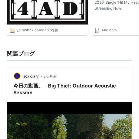
2026, Single 'Hit My Head
Streaming Now
ystmokzk.hatenablog.jp
4ad.com
関連ブログ
•
sox diary
2ヶ月前
今日の動画。 - Big Thief: Outdoor Acoustic
Session