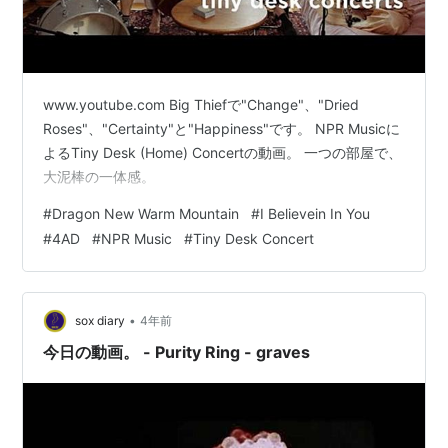
www.youtube.com Big Thiefで"Change"、"Dried
Roses"、"Certainty"と"Happiness"です。 NPR Musicに
よるTiny Desk (Home) Concertの動画。 一つの部屋で、
大泥棒の一体感。
#
Dragon New Warm Mountain
#
I Believein In You
#
4AD
#
NPR Music
#
Tiny Desk Concert
•
sox diary
4年前
今日の動画。 - Purity Ring - graves