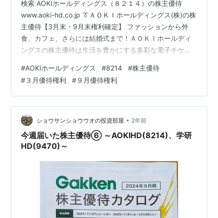
検索 AOKIホールディングス（８２１４）の株主優待
www.aoki-hd.co.jp 👔ＡＯＫＩホールディングス(株)の株
主優待【3月末・9月末権利確定】 ファッションから外
食、カフェ、さらには結婚式まで！ＡＯＫＩホールディ
ングスの株主優待は生活を豊かにする多彩な電子チケッ
トが特徴です✨ 📌 基本情報 権利確定日：3月末日・9月
#
AOKIホールディングス
#
8214
#
株主優待
末日 単元株数：100株 優待の種類：ファッション、食事
#
３月優待権利
#
９月優待権利
（割引）券、娯楽・芸術、その他 💡 ポイント 生活全般
に使える優待がそろっており、電子チケットで手軽に利
用可能 保有株数によって利用回数がアップ 🎁 株主優待
の内容 100株以上 AOKI・ORIHICA株主優…
•
ショウサンショウウオの投資部屋
2年前
今週届いた株主優待⑥ ～AOKIHD(8214)、学研
HD(9470)～