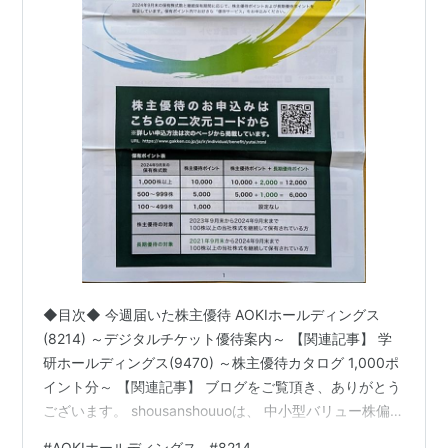
◆目次◆ 今週届いた株主優待 AOKIホールディングス
(8214) ～デジタルチケット優待案内～ 【関連記事】 学
研ホールディングス(9470) ～株主優待カタログ 1,000ポ
イント分～ 【関連記事】 ブログをご覧頂き、ありがとう
ございます。 shousanshouuoは、 中小型バリュー株偏重
長期投資スタンスの兼業投資家です。 3/9月決算企業か
#
AOKIホールディングス
#
8214