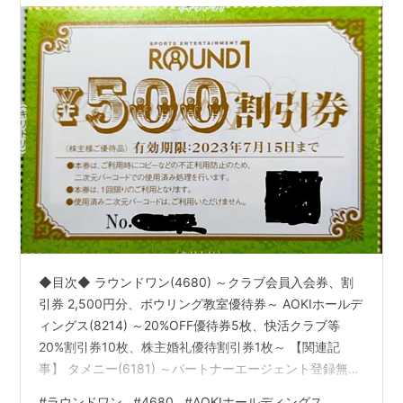
◆目次◆ ラウンドワン(4680) ～クラブ会員入会券、割
引券 2,500円分、ボウリング教室優待券～ AOKIホールデ
ィングス(8214) ～20%OFF優待券5枚、快活クラブ等
20%割引券10枚、株主婚礼優待割引券1枚～ 【関連記
事】 タメニー(6181) ～パートナーエージェント登録無料
券、ブライダルジュエリー優待券3枚、スマ婚優待券4
#
ラウンドワン
#
4680
#
AOKIホールディングス