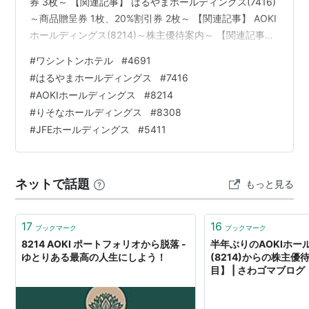
券 3枚～ 【関連記事】 はるやまホールディングス(7416)
～商品贈呈券 1枚、20%割引券 2枚～ 【関連記事】 AOKI
ホールディングス(8214)～株主優待案内～ 【関連記事】
りそなホールディングス(8308)～株主優待クラブポイン
#
ワシントンホテル
#
4691
ト 月間20ポイント～ 【関連記事】 JFEホールディングス
#
はるやまホールディングス
#
7416
(5411)～株主向け工場見学会案内～ 【関連記事】 ブログ
#
AOKIホールディングス
#
8214
をご覧頂き、ありがとうございます。 私は
#
りそなホールディングス
#
8308
「shousanshouuo」と申します。 中小型バリュー株を中
#
JFEホールディングス
#
5411
心とした長期投資スタンス…
ネットで話題
もっと見る
17
16
ブックマーク
ブックマーク
8214 AOKI ポートフォリオから脱落 -
半年ぶりのAOKIホー
ゆとりある最高の人生にしよう！
(8214)からの株主優
目】 | さわゴマブログ