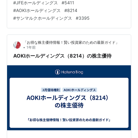
#
JFEホールディングス
#
5411
(3395)～株主優待カード～ 【関連記事】 ブログをご覧
#
AOKIホールディングス
#
8214
頂き、ありがとうございます。 私は「shousanshouuo」
#
サンマルクホールディングス
#
3395
と申します。 中小型バリュー株を中心とした長期投資ス
タンスで、 兼業投資家と…
「お得な株主優待情報！賢い投資家のための最新ガイド」
•
1年前
AOKIホールディングス（8214）の株主優待