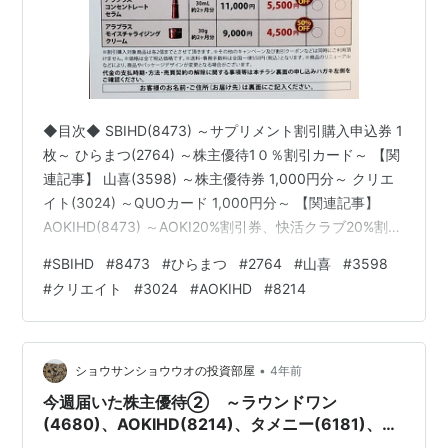
◆目次◆ SBIHD(8473) ～サプリメント割引購入申込券 1
枚～ ひらまつ(2764) ～株主優待1０％割引カード～ 【関
連記事】 山喜(3598) ～株主優待券 1,000円分～ クリエ
イト(3024) ～QUOカード 1,000円分～ 【関連記事】
AOKIHD(8473) ～AOKI20%割引券、快活クラブ20%割引
券、アニヴェルセル婚礼10万円割引券～ 【関連記事】 ブ
#
SBIHD
#
8473
#
ひらまつ
#
2764
#
山喜
#
3598
ログをご覧頂き、ありがとうございます。
#
クリエイト
#
3024
#
AOKIHD
#
8214
shousanshouuoは、優待や配当をとってもとっても楽し
みにしている個人投資家です。今週は、届いた郵便物(株
主総会関連)を開いて議決権を行使するという作業にずっ
と謀殺さ…
•
ショウサンショウウオの投資部屋
4年前
今週届いた株主優待② ～ラウンドワン
(4680)、AOKIHD(8214)、タメニー(6181)、
VTHD(7593)、ダイドーリミテッド(3205)～