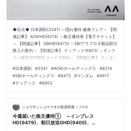
◆目次◆ 日本調剤(3341) ～隠れ優待 健康フェア～ 【関
連記事】 AOKIHD(8214) ～株主優待券【電子チケット】
～ 【関連記事】 SBIHD(8473) ～SBIアラプロモ製品割引
購入の案内～ 【関連記事】 ティアック(6803) ～オンラ
イン販売20%割引コード 5回分～ 【関連記事】 マンダム
(4917) ～同社製品詰め合わせセット～ ブログをご覧頂
#
日本調剤
#
3341
#
AOKIホールディングス
#
8214
き、ありがとうございます。 shousanshouuoは、 中小型
#
SBIホールディングス
#
8473
#
マンダム
#
4917
バリュー株偏重長期投資スタンスの兼業投資家です。 よ
#
ティアック
#
6803
うやく多量の封筒の処理が終わり、ブログにまた取り組
める状況になってきました。 まだまだ、頂いた優待券と
取引の報告…
•
ショウサンショウウオの投資部屋
3年前
今週届いた株主優待① ～インプレス
HD(9479)、朝日放送GHD(9405)、
VTHD(7593)、藤倉コンポジット(5121)、