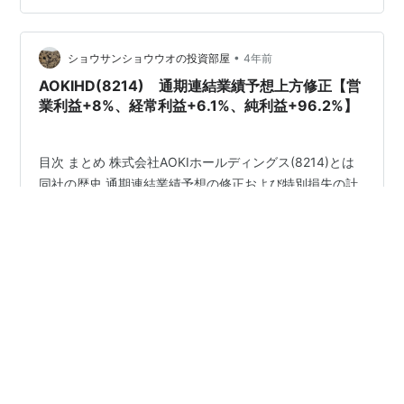
AOKIホールディングス(8214)の株主優待 ブログをご覧頂
き、ありがとう…
•
ショウサンショウウオの投資部屋
4年前
AOKIHD(8214) 通期連結業績予想上方修正【営
業利益+8%、経常利益+6.1%、純利益+96.2%】
目次 まとめ 株式会社AOKIホールディングス(8214)とは
同社の歴史 通期連結業績予想の修正および特別損失の計
上に関するお知らせ 株式会社AOKIホールディングス
(8214)の3Q決算 株式会社AOKIホールディングス(8214)
のセグメント別業績 ファッション事業 アニヴェルセル・
ブライダル事業 エンターテイメント事業 ＊2022/5/24追
#
AOKI
#
8214
#
業績予想
#
上方修正
#
特別損失
記 不動産賃貸事業 株式会社AOKIホールディングス
#
アニヴェルセル
#
快活CLUB
#
コート・ダジュール
(8214)の業績予想・進捗率 株式会社AOKIホールディング
#
パジャマスーツ
ス(8214)の配当利回り 株式会社AOKIホールディングス
(8214)の株主優待 ブログをご覧頂き、ありがとうござい
ます。株式会社A…
•
ショウサンショウウオの投資部屋
5年前