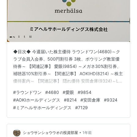
◆目次◆ 今週届いた株主優待 ラウンドワン(4680)～ク
ラブ会員入会券、500円割引券 3枚、ボウリング教室優
待券～ 【関連記事】 愛眼(9854) ～メガネ30%割引券、
補聴器10%割引券～ 【関連記事】 AOKIHD(8214) ～株主
優待案内～ 【関連記事】 隠れ優待 安田倉庫(9324)～LA
VISTA函館ベイ 宿泊優待券～ 【関連記事】 ミアヘルサ
#
ラウンドワン
#
4680
#
愛眼
#
9854
HD(7129) ～QUOカード 1,000円分～ 【関連記事】 ブロ
#
AOKIホールディングス
#
8214
#
安田倉庫
#
9324
グをご覧頂き、ありがとうございます。 私は
#
ミアヘルサホールディングス
#
7129
「shousanshouuo」と申します。 中小型バリュー株を中
心とした長期投資スタンスで、 兼業投資家として活動し
ています…
•
ショウサンショウウオの投資部屋
1年前