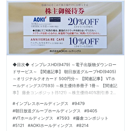
AOKIHD(8214)～
◆目次◆ インプレスHD(9479) ～電子出版物ダウンロー
ドサービス～ 【関連記事】 朝日放送グループHD(9405)
～オリジナルクオカード 500円分～ 【関連記事】 VTホ
ールディングス(7593) ～株主優待券冊子 1冊～ 【関連記
事】 藤倉コンポジット(5121) ～株主優待40%割引券 2
枚、株主買い物優待案内～ 【関連記事】 AOKIホールデ
#
インプレスホールディングス
#
9479
ィングス(8214) ～株主優待券セット～ 【関連記事】 ブ
#
朝日放送グループホールディングス
#
9405
ログをご覧頂き、ありがとうございます。
#
VTホールディングス
#
7593
#
藤倉コンポジット
shousanshouuoは、地方都市に住んでいるので都会の人
#
5121
#
AOKIホールディングス
#
8214
からすると少し遅れて郵便物が届きます。 昨日は沢山の