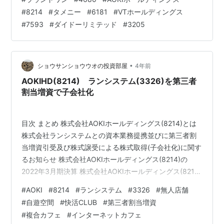
枚、2次会くん優待券2枚、ウェディングフォト優待券、
#
8214
#
タメニー
#
6181
#
VTホールディングス
FPサービス優待券～ VTホールディングス(7593) ～株主
#
7593
#
ダイドーリミテッド
#
3205
優待冊子1冊～ 【関連記事】 ダイドーリミテッド(3205)
～ECサイト20％優待割引券 2枚～ 【関連記事】 ブログ
をご覧頂き、ありがとう…
•
ショウサンショウウオの投資部屋
4年前
AOKIHD(8214) ランシステム(3326)を第三者
割当増資で子会社化
目次 まとめ 株式会社AOKIホールディングス(8214)とは
株式会社ランシステムとの資本業務提携並びに第三者割
当増資引受及び株式譲受による株式取得(子会社化)に関す
るお知らせ 株式会社AOKIホールディングス(8214)の
2022年3月期決算 株式会社AOKIホールディングス(8214)
のセグメント別業績 ファッション事業 アニヴェルセル・
#
AOKI
#
8214
#
ランシステム
#
3326
#
無人店舗
ブライダル事業 エンターテイメント事業 不動産賃貸事業
#
自遊空間
#
快活CLUB
#
第三者割当増資
株式会社AOKIホールディングス(8214)の業績予想 株式会
#
複合カフェ
#
インターネットカフェ
社AOKIホールディングス(8214)の配当利回り 株式会社