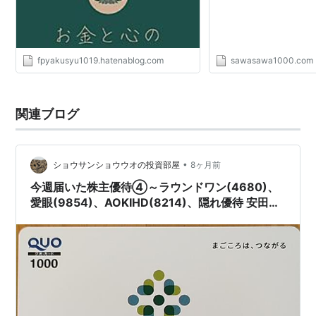
fpyakusyu1019.hatenablog.com
sawasawa1000.com
関連ブログ
•
ショウサンショウウオの投資部屋
8ヶ月前
今週届いた株主優待④～ラウンドワン(4680)、
愛眼(9854)、AOKIHD(8214)、隠れ優待 安田倉
庫(9324)、ミアヘルサHD(7129)～