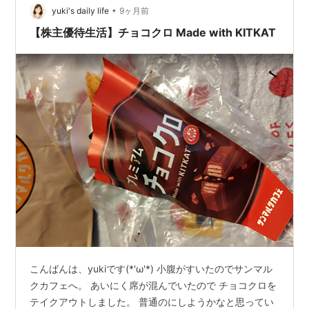
•
yuki's daily life
9ヶ月前
【株主優待生活】チョコクロ Made with KITKAT
こんばんは、yukiです(*'ω'*) 小腹がすいたのでサンマル
クカフェへ。 あいにく席が混んでいたので チョコクロを
テイクアウトしました。 普通のにしようかなと思ってい