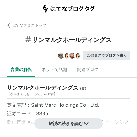
はてなブログ トップ
サンマルクホールディングス
このタグでブログを書く
言葉の解説
ネットで話題
関連ブログ
サンマルクホールディングス
(
食
)
【
さんまるくほーるでぃんぐす
】
英文表記：Saint Marc Holdings Co., Ltd.
証券コード：3395
岡山市北区
に本社をおく、フランチャイズチェーンシス
解説の続きを読む
テムを含むレストランおよびカフェ等の事業を行う子会