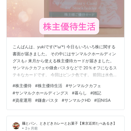
こんばんは、yukiです(*'ω'*) 今日もいろいろ株に関する
書面が届きました。 その中にはサンマルクホールディン
グスも♪ 来月から使える株主優待カードが届きました。
サンマルクカフェや鎌倉パスタなどで 20％オフになるス
テキなカードです。 今回はピンク色です。 前回は水色で
した☟ 【株主優待生活】サンマルクHDの優待カードが届
#
株主優待
#
株主優待生活
#
サンマルクカフェ
きました！ - yuki's daily life ちょっと小腹がすいたとき
#
サンマルクホールディングス
#
暮らし
#
雑記
に チョコクロを食べたりするので サンマルクホールディ
#
資産運用
#
鎌倉パスタ
#
サンマルクHD
#
旧NISA
ングスは買って良かった銘柄の１つです。 2019年の旧
NISA口座で取得したものですが 含み損だった為、そのま
ま特定口座に移しました。 け…
麺とパン、ときどきカレーとお菓子【東京近郊たべあるき】
•
2ヶ月前