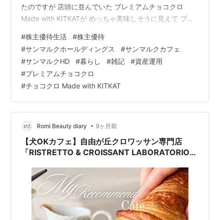
たのですが 店頭に並んでいた プレミアムチョコクロ
Made with KITKATが めっちゃ美味しそうに見えて プレ
ミアムのほうにしました！ チョコたっぷり(*´▽｀*) 中に
#
株主優待生活
#
株主優待
キットカットが入っているので サクサク食感も良い感じ
#
サンマルクホールディングス
#
サンマルクカフェ
です。 年明けまでの期間限定だそうです。 もう1回食べ
#
サンマルクHD
#
暮らし
#
雑記
#
資産運用
ておこうかな。 お支払いの際には サンマルクホールディ
#
プレミアムチョコクロ
ングスの 優待カードを見せて20%オフ♪ 20％は有難いで
#
チョコクロ Made with KITKAT
す。 サンマルクホールディングス…
•
Romi Beauty diary
9ヶ月前
【犬OKカフェ】自由が丘クロワッサン専門店
「RISTRETTO & CROISSANT LABORATORIO」
期間限定“スティッククロワワッサンプレート”が
絶品‼️