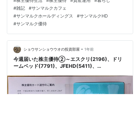
#
株主優待生活
#
株主優待
#
資産運用
#
暮らし
みに現在の株価はこんな感じ↓ もともと2019年のNISA
#
雑記
#
サンマルクカフェ
枠で入手したもので 最終的に売却せず、特定口座に移行
#
サンマルクホールディングス
#
サンマルクHD
しました。 旧NISAの時がコチラ↓（過去ブログより）
#
サンマルク優待
最初の取得単価は2,295円。 良かった・・・その時より
上がってる☆ でも基本的には保有して…
•
ショウサンショウウオの投資部屋
1年前
今週届いた株主優待②～エスクリ(2196)、ドリ
ームベッド(7791)、JFEHD(5411)、
AOKIHD(8214)、サンマルクHD(3395)～