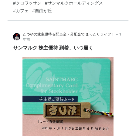
#
クロワッサン
#
サンマルクホールディングス
間限定「スティッククロワッサンプレート」 ■ 一番のお
#
カフェ
#
自由が丘
気に入りは「キウイ＆生ハム＆モッツァレラ」 ■ 「シト
ラス＆ショコラ」も爽やかで美味しい ■ その他のプレー
ト内容 ■ わんちゃんOK🐶 ■ 店舗情報 ◆ Instagr…
•
たつやの株主優待＆配当金・分配金で まったりライフ！
1
年前
サンマルク 株主優待 到着、いつ届く