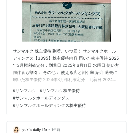
サンマルク 株主優待 到着、いつ届く サンマルクホール
ディングス【3395】株主優待内容 届いた株主優待 2025
年3月権利確定分：到着日 2025年6月11日 水曜日 使い方
同伴者も割引： その他： 使える店と割引率 紹介 過去に
届いた株主優待 2024年3月権利確定分：到着日 2024年6
月12日 水曜日 2023年3月権利確定分：到着日 2023年6
#
サンマルク
#
サンマルク株主優待
月12日 月曜日 2022年3月権利確定分：到着日 2022年6
#
サンマルクホールディングス
月10日 金曜日 最後に サンマルク 株主優待 到着、いつ届
#
サンマルクホールディングス株主優待
く この記事では、サンマルクから株主優待が到着したの
で、いつ届くか、使い方、使える店などについて紹介し
ます。 サンマ…
•
yuki's daily life
1年前