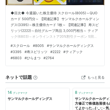
◆目次◆ 今週届いた株主優待 スクロール(8005)～QUO
カード 500円分～ 【関連記事】 サンマルクホールディン
グス(3395)～株主優待カード 1枚～ 【関連記事】 寿スピ
リッツ(2222)～自社グループ商品 3,000円相当～ ティア
ック(6803)～オンラインストア20%割引クーポン 5回分
～ 【関連記事】 ひらまつ(2764)～株主優待10%割引カー
#
スクロール
#
8005
#
サンマルクホールディングス
ド、特別優待電子チケット1,000円分～ 【関連記事】 ブ
#
3395
#
寿スピリッツ
#
2222
#
ティアック
ログをご覧頂き、ありがとうございます。 私は
#
6803
#
ひらまつ
#
2764
「shousanshouuo」と申します。 中小型バリュー株を中
心とした長期投資スタンスで、 兼業投資家として活動し
ています。 今週…
ネットで話題
もっと見る
14
8
ブックマーク
ブックマーク
サンマルクホールディングス
サンマルクホールディ
方修正で株価急落後も
てよかった…(･_･; -