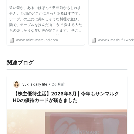
めての資産運用 とき
遠い昔か、あるいはほんの数年前かもしれま
せん。 記憶のどこかにきっとあるはずです。
テーブルの上には美味しそうな料理が並び、
隣で、テーブルを挟んだ向こうで 愛する人た
ちの楽しそうな笑い声が聞こえます。 そこに
いるだけで、ワクワクとして笑みがこぼれ
www.saint-marc-hd.com
www.kimashufu.wor
る。 気持ちが浮き立って、おどり出したくな
る。 わたした...
関連ブログ
•
yuki's daily life
2ヶ月前
【株主優待生活】2026年6月 | 今年もサンマルク
HDの優待カードが届きました