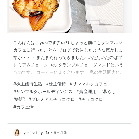
こんばんは、yukiです(*'ω'*) ちょっと前にもサンマルク
カフェに行ったことを ブログで報告したような気がしま
すが・・・ またまた行ってきました♪ いただいたのはプ
レミアムチョコクロの クランブルチョコダマンドという
ものです。 コーヒーによく合います。 私の生活圏内に複
数店舗があるので ちょっと休憩したい時に寄りやすいで
#
株主優待生活
#
株主優待
#
サンマルクカフェ
す。 あとはサンマルクホールディングスの株主優待で
#
サンマルクホールディングス
#
資産運用
#
暮らし
20%オフになるのも大きいですね( *´艸｀) この日も690
#
雑記
#
プレミアムチョコクロ
#
チョコクロ
円が552円になりました☆ 頻繁に利用できる株主優待は
#
カフェ活
ありがたいです。 大事に保有したい銘柄の１つです。
【関連記事】 外食系の株主優待まとめ☟ ▶ 【202…
•
yuki's daily life
6ヶ月前