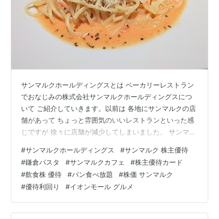
サンマルクホールディングスとは ベーカリーレストラン
でおなじみの株式会社サンマルクホールディングスにつ
いて ご紹介していきます。以前は 各地にサンマルクの店
舗があって ちょっと雰囲気のいいレストランといった感
じですが 徐々に店舗が減少してしまいました。 サンマル
クのブランド展開|レストランからカフェまで幅広い業態
#
サンマルクホールディングス
#
サンマルク 株主優待
代わりに もう少しカジュアルな利用ができるサンマルク
#
鎌倉パスタ
#
サンマルクカフェ
#
株主優待カード
カフェをはじめ レストランとしては 鎌倉パスタを中心に
#
飲食株 優待
#
パン食べ放題
#
株価 サンマルク
約30種類の様々なブランドで展開をしています。 株主優
#
優待利回り
#
イオンモール グルメ
待は20％割引の優待カード サンマルクホールディングス
の株主優待は 写真の株主優待カードです。 優待カードの
受け取り時期 毎…