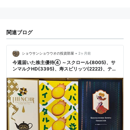
社の持株会社。
主なグループ会社
株式会社
サンマルク
関連ブログ
株式会社
サンマルクカフェ
株式会社
函館市場
株式会社
BAQET
•
ショウサンショウウオの投資部屋
2ヶ月前
株式会社
鎌倉パスタ
今週届いた株主優待④ ～スクロール(8005)、サ
ンマルクHD(3395)、寿スピリッツ(2222)、ティ
株式会社
サンマルクチャイナ
アック(6803)、ひらまつ(2764)～