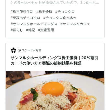
との食べ比べセットが 販売されていたので、2つ食べち
ゃいました( *´艸｀) 「食べ比べセット」は別々に買うよ
#
株主優待生活
#
株主優待
#
チョコクロ
り30円お得だそうです。 飲み物はアメリカンコーヒーに
#
至高のチョコクロ
#
チョコクロ食べ比べ
しました。 画像の右側が”至高”ですが、 若干焼きすぎに
#
サンマルクホールディングス
#
サンマルクカフェ
見えるくらいで 見た目の違いはあまりわかりません。 ど
#
暮らし
#
雑記
#
資産運用
ちらを先に食べるか迷いましたが 先に”至高”から実食で
す。 至高の方が ・バター感が強い・サクサク感が増…
•
旅ログ
7ヶ月前
サンマルクホールディングス株主優待｜20％割引
カードの使い方と実際の節約効果を解説