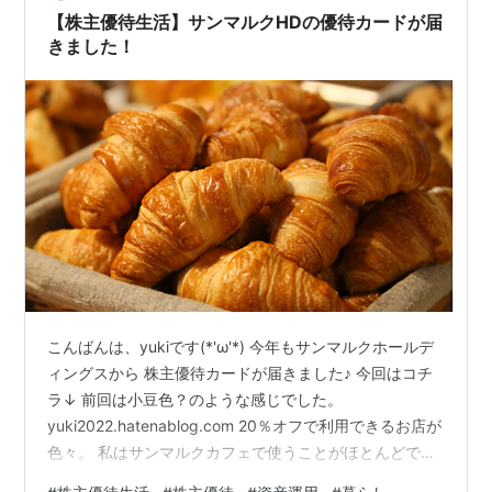
【株主優待生活】サンマルクHDの優待カードが届
きました！
こんばんは、yukiです(*'ω'*) 今年もサンマルクホールデ
ィングスから 株主優待カードが届きました♪ 今回はコチ
ラ↓ 前回は小豆色？のような感じでした。
yuki2022.hatenablog.com 20％オフで利用できるお店が
色々。 私はサンマルクカフェで使うことがほとんどです
が 時々、倉式珈琲店や鎌倉パスタでも利用します。 ちな