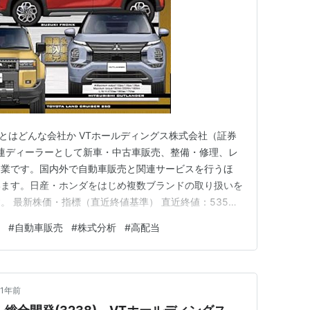
）とはどんな会社か VTホールディングス株式会社（証券
関連ディーラーとして新車・中古車販売、整備・修理、レ
企業です。国内外で自動車販売と関連サービスを行うほ
います。日産・ホンダをはじめ複数ブランドの取り扱いを
。 最新株価・指標（直近終値基準） 直近終値：535円
〜539円（直近の高値・安値を基準） PER：約8.9倍
#
自動車販売
#
株式分析
#
高配当
：約4.5％ 株主優待：なし 時価総額：約657億円前後 直近
1年前