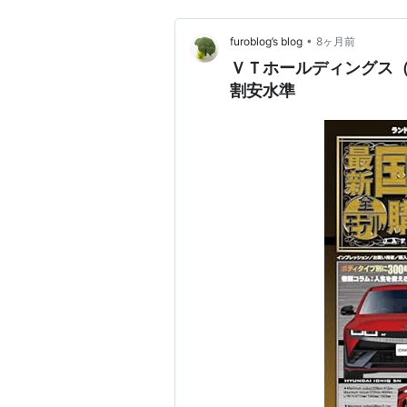
•
furoblog’s blog
8ヶ月前
ＶＴホールディングス（
割安水準