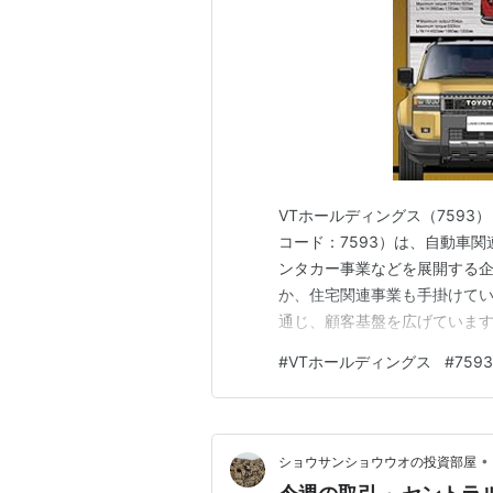
VTホールディングス（7593
コード：7593）は、自動車
ンタカー事業などを展開する
か、住宅関連事業も手掛けて
通じ、顧客基盤を広げています
前後 想定52週レンジ：436円
#
VTホールディングス
#
7593
PBR：約0.86倍 配当利回り
の投資指標ではP…
•
ショウサンショウウオの投資部屋