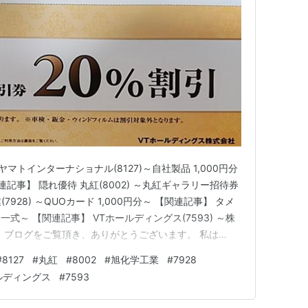
マトインターナショナル(8127)～自社製品 1,000円分
連記事】 隠れ優待 丸紅(8002) ～丸紅ギャラリー招待券
7928) ～QUOカード 1,000円分～ 【関連記事】 タメ
一式～ 【関連記事】 VTホールディングス(7593) ～株
】 ブログをご覧頂き、ありがとうございます。 私は
申します。 中小型バリュー株を中心とした長期投資スタンス
#
8127
#
丸紅
#
8002
#
旭化学工業
#
7928
ています。 今週も優待品が…
ルディングス
#
7593