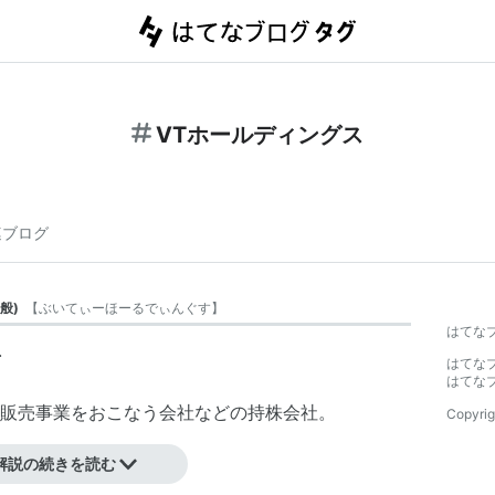
VTホールディングス
連ブログ
般
)
【
ぶいてぃーほーるでぃんぐす
】
はてな
.
はてな
はてな
販売事業をおこなう会社などの持株会社。
Copyrig
解説の続きを読む