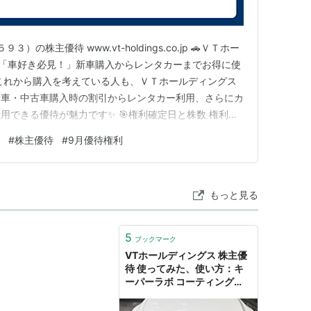
の株主優待 www.vt-holdings.co.jp 🚗ＶＴホー
は「車好き必見！」新車購入からレンタカーまでお得に使
、これから購入を考えている人も、ＶＴホールディングス
新車・中古車購入時の割引からレンタカー利用、さらにカ
用できる優待が魅力です✨ 🎯権利確定日と株数 権利確
0株～ 100株からスタートできるので、株初心者でも気軽
#
株主優待
#
9月優待権利
内容 株主優待券（100株以上） 新車・中古車購入時利用優
もっと見る
5
ブックマーク
VTホールディングス 株主優
待 使ってみた、使い方：キ
ーパーラボ コーティング
（３年間ノーメンテナンスに
期待！） - たつやの株主優待