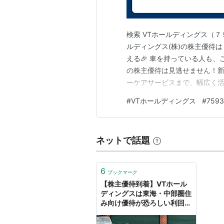
検索 VTホールディングス（７５９３）
ルディングス(株)の株主優待
える🎉 車を持っている人も
の株主優待は見逃せません！
ーケアサービスまで、幅広く活
定日：9月末日 単元株数：10
#
VTホールディングス
#
7593
にチャレンジ可能💡 🎁優待
待券：30…
ネットで話題
6
ブックマーク
【株主優待到着】VTホール
ディングスは東海・中部圏住
み向け優待が恐ろしい利回
り。 - ～絶望中年セミリタイ
ア民のハイブリッド投資+節