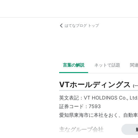
はてなブログ トップ
言葉の解説
ネットで話題
関
VTホールディングス
(
一
英文表記：VT HOLDINGS Co., Ltd
証券コード：7593
愛知県
東海市
に本社をおく、自動車
主なグループ会社