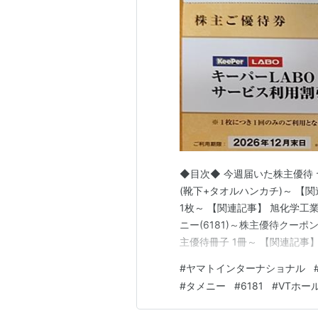
◆目次◆ 今週届いた株主優待 ヤ
(靴下+タオルハンカチ)～ 【関
1枚～ 【関連記事】 旭化学工業(
ニー(6181)～株主優待クーポン
主優待冊子 1冊～ 【関連記事
「shousanshouuo」と
#
ヤマトインターナショナル
で、 兼業投資家として活動し
#
タメニー
#
6181
#
VTホー