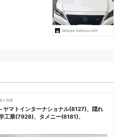
＆配当金・分配金で まった
りライフ！
tatsuya-kabuyu.com
8ヶ月前
ヤマトインターナショナル(8127)、隠れ
学工業(7928)、タメニー(6181)、