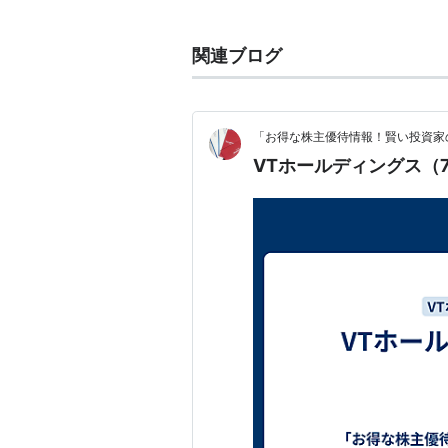
トラスト
関連ブログ
傘下の自動車販売会社での取り扱い
ホンダ
日産自動車
「お得な株主優待情報！賢い投資家
フォード
VTホールディングス（
ロータス
ジャガー
ランドローバー