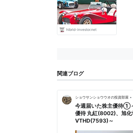
約日記～
hibrid-investor.net
関連ブログ
•
ショウサンショウウオの投資部屋
今週届いた株主優待①～
優待 丸紅(8002)、旭化
VTHD(7593)～