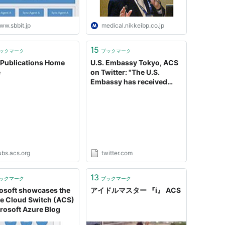
ww.sbbit.jp
medical.nikkeibp.co.jp
15
ックマーク
ブックマーク
Publications Home
U.S. Embassy Tokyo, ACS
e
on Twitter: "The U.S.
Embassy has received
reports of foreigners
stopped and searched by
Japanese police in
suspected racial pro…
https://t.co/njfwIWkX9d"
ubs.acs.org
twitter.com
13
ックマーク
ブックマーク
osoft showcases the
アイドルマスター 『i』 ACS
e Cloud Switch (ACS)
crosoft Azure Blog