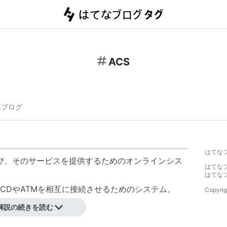
ACS
連ブログ
はてな
び、そのサービスを提供するためのオンラインシス
はてな
はてな
CDやATMを相互に接続させるためのシステム。
Copyrig
CSと統合される。
解説の続きを読む