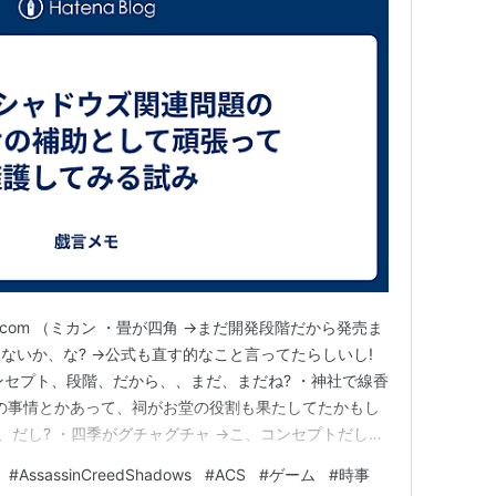
adiary.com （ミカン ・畳が四角 →まだ開発段階だから発売ま
ないか、な? →公式も直す的なこと言ってたらしいし!
ンセプト、段階、だから、、まだ、まだね? ・神社で線香
の事情とかあって、祠がお堂の役割も果たしてたかもし
、だし? ・四季がグチャグチャ →こ、コンセプトだし?
、長く、なっちゃう、じゃん? ・盗用? →これは、、、
#
AssassinCreedShadows
#
ACS
#
ゲーム
#
時事
に関する法律、条約、協定等に詳しい人に丸投げ （社