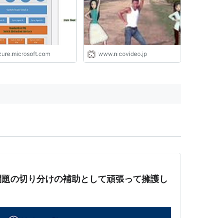
zure.microsoft.com
www.nicovideo.jp
問題の切り分けの補助として頑張って擁護し