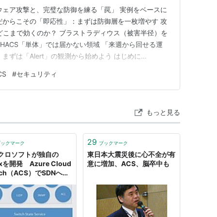
ウェア攻撃と、完璧な防御を練る「罠」 実例をベースに
だからこその「即応性」：まずは防御層を一枚増やす 攻
はどこまで効くのか？ ブラストラディウス（被害半径）を
HACS「単体」では届かない領域 「来週から回せる運
まずは「Alert」の観測から始めよう はじめに
ュリティを考える際、多くの組織で共通して直面している大き
CS
#
セキュリティ
完璧なセキュリティアーキテクチャを描こうとするあま
でに膨…
もっと見る
29
ブックマーク
ブックマーク
クロソフトが独自の
東日本大震災後に心不全が有
uxを開発 Azure Cloud
意に増加、ACS、脳卒中も
tch（ACS）でSDNへ進