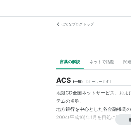
はてなブログ トップ
言葉の解説
ネットで話題
関
ACS
(
一般
)
【
えーしーえす
】
地銀CD全国ネットサービス。およ
テムの名称。
地方銀行を中心とした各金融機関の
2004(平成16)年1月を目処にBAN