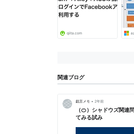
qiita.com
a
関連ブログ
•
戯言メモ
2年前
（🍊）シャドウズ関連
てみる試み