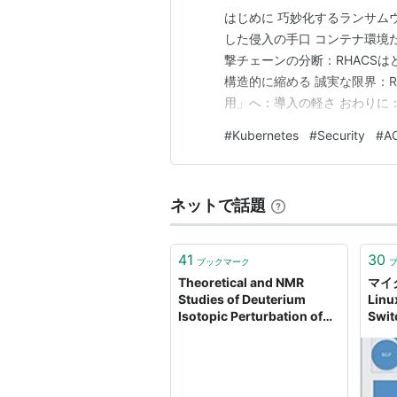
はじめに 巧妙化するランサム
した侵入の手口 コンテナ環境
撃チェーンの分断：RHACS
構造的に縮める 誠実な限界：R
用」へ：導入の軽さ おわりに：
Kubernetes環境のセキ
#
Kubernetes
#
Security
#
A
な壁があります。それは、「
り、最初の第一歩を踏み出すま
ネットで話題
41
30
ブックマーク
Theoretical and NMR
マイ
Studies of Deuterium
Lin
Isotopic Perturbation of
Swi
Hydrogen Bonding in
出
Symmetrical Dihydroxy
Compounds - The Journal
of Organic Chemistry