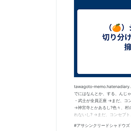
tawagoto-memo.haten
でにはなんとか、する、んじゃ
・武士が全員正座 →まだ、コ
→神宮寺とかあるし?色々、村
れないし? →まだ、コンセプト
全部ちゃんと描写してたら、尺
#
アサシンクリードシャドウズ
解釈むずいので、各国の著作権