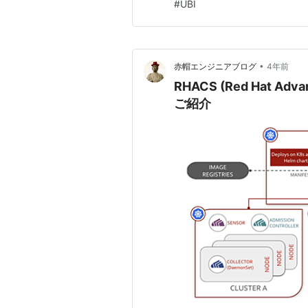
#
UBI
会人…
•
赤帽エンジニアブログ
4年前
RHACS (Red Hat Advan
ご紹介