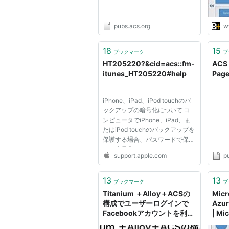
(ACS Publications)
pubs.acs.org
w
18
15
ブックマーク
ブ
HT205220?&cid=acs::fm-
ACS 
itunes_HT205220#help
Pag
iPhone、iPad、iPod touchのバ
ックアップの暗号化について コ
ンピュータでiPhone、iPad、ま
たはiPod touchのバックアップを
保護する場合、パスワードで保護
して暗号化できます。 バックア
support.apple.com
p
ップを暗号化する バックアップ
の暗号化を確認する バックアッ
プの暗号化を解除する 暗号化さ
13
13
ブックマーク
ブ
れたバックアップパスワードをリ
Titanium ＋Alloy＋ACSの
Micr
セット...
構成でユーザーログインで
Azur
Facebookアカウントを利用
| Mi
する - Qiita