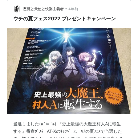
は口径大き目な感がありました）が売られてましたが、
•
当時のTokinaは特にNikonマウントとの親和性が高かった
悪魔と天使と快楽主義者
4年前
のでNikon使ってた私なんか…
ウチの夏フェス2022 プレゼントキャンペーン
当選しました(๑´ㅂ`๑) 『史上最強の大魔王村人Aに転生
する』番宣ﾎﾟｽﾀｰ AT-Xのｷｬﾝﾍﾟｰﾝ。 ｳﾁの夏ﾌｪｽで当選した