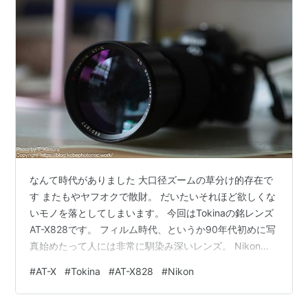
なんて時代がありました 大口径ズームの草分け的存在で
す またもやヤフオクで散財。 だいたいそれほど欲しくな
いモノを落としてしまいます。 今回はTokinaの銘レンズ
AT-X828です。 フィルム時代、というか90年代初めに写
真始めたって人には非常に馴染み深いレンズ。 Nikonや
らCanonやらの望遠ズームが「80～200㎜」だったころ
#
AT-X
#
Tokina
#
AT-X828
#
Nikon
に、それの代替としてSIGMAからもTAMRONからも同じ
ように80～200㎜や70～200㎜の大口径（F3.5でも当時