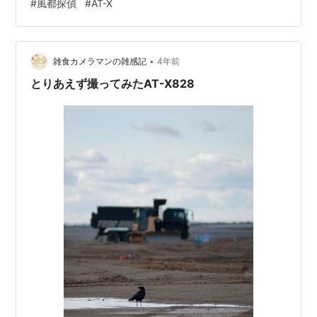
#
風都探偵
#
AT-X
•
雑食カメラマンの雑感記
4年前
とりあえず撮ってみたAT-X828