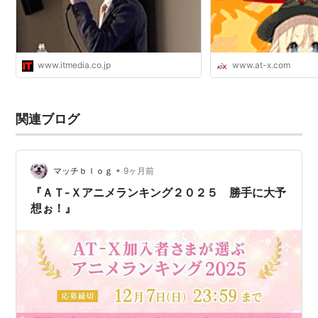
www.itmedia.co.jp
www.at-x.com
関連ブログ
•
マッチｂｌｏｇ
9ヶ月前
『ＡＴ-Ｘアニメランキング２０２５ 勝手に大予
想ぉ！』