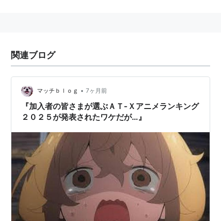
2000年6月 会社設立
2000年10月1日 スカイパーフェクTV！(Ch.729)に
て放送開始
2002年7月1日 スカパー！e2(Ch.333)にて放送開始
関連ブログ
2004年3月1日 スカパー！光にて放送開始
2004年4月1日 J:COMにて放送開始
2009年10月1日 スカパー！HDにて放送開始
•
マッチｂｌｏｇ
7ヶ月前
2009年11月1日 ひかりTVにて放送開始
『加入者の皆さまが選ぶＡＴ-Ｘアニメランキング
２０２５が発表されたワケだが…』