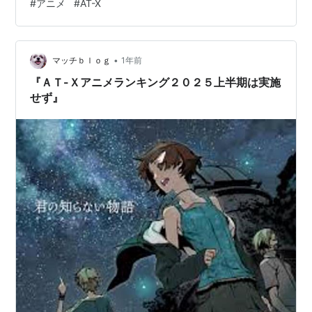
#
アニメ
#
AT-X
話切り＜ＡＴ-Ｘ／アニマックス／ＢＳテレ東＞『ＳＰＹ
×ＦＡＭＩＬＹ Ｓｅａｓｏｎ３』主演；種﨑敦美（？
歳）評価…〇安定の３期。＜ＡＴ-Ｘ／ＢＳ１１＞『矢野
•
くんの普通の日々』主演；貫井柚佳（？歳）評価…×１話
マッチｂｌｏｇ
1年前
切り『最後にひとつだけお願いしてもよろしいでしょう
『ＡＴ-Ｘアニメランキング２０２５上半期は実施
か』主演；瀬戸麻沙美（３２歳…
せず』