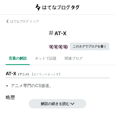
はてなブログ トップ
AT-X
このタグでブログを書く
言葉の解説
ネットで話題
関連ブログ
AT-X
(
アニメ
)
【
えーてぃーえっくす
】
アニメ専門のCS放送。
略歴
解説の続きを読む
1997年12月 ディレク・ティービーにて放送開始