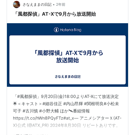
•
さなえままの日記
2年前
「風都探偵」AT-Xで9月から放送開始
「#風都探偵」9月20日(金)18:00よりAT-Xにて放送決定
🌟＜キャスト＞#細谷佳正 #内山昂輝 #関根明良#小松未
可子 #古川慎 #小野大輔 ほか🛰番組情報
https://t.co/hWn8PQyFTz#at_x— アニメシアターＸ(AT-
X)公式 (@ATX_PR) 2024年8月30日 リピートありです。