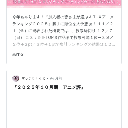
今年もやります！『加入者の皆さまが選ぶＡＴ-Ｘアニメ
ランキング２０２５』勝手に順位を大予想ぉ！ １１／２
１（金）に発表された概要では…、投票締切り １２／７
（日） ２３：５９TOP３作品まで投票可能１位→３pt／
２位→２pt／３位→１ptで集計ランキングの結果は１２
月２６日(金)１８：００～１２月３１日(水)の番宣枠にて
#
AT-X
発表久しぶりに今年は特番での発表はないのか？（残
念）＊＊＊＊＊＊＊＊＊＊＊＊＊＊＊＊＊＊＊＊＊＊＊
＊＊＊＊＊＊＊＜TOP１０予想＞１位…『薬屋のひとり
•
ごと 第２期』主演；悠木 碧過去実績） ２０２３年（１
マッチｂｌｏｇ
9ヶ月前
期前半）…５位／２０２４年（１期後半）…３位視聴番組
『２０２５年１０月期 アニメ評』
アンケート） １～６月…