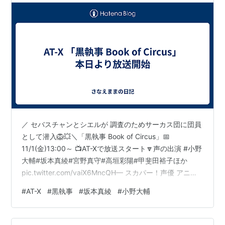
／ セバスチャンとシエルが 調査のためサーカス団に団員
として潜入🦁💥＼「黒執事 Book of Circus」📅
11/1(金)13:00～ 📺AT-Xで放送スタート🔽声の出演 #小野
大輔#坂本真綾#宮野真守#高垣彩陽#甲斐田裕子ほか
pic.twitter.com/vaiX6MncQH— スカパー！声優 アニメ
2.5次元舞台 (@sptv_animeplus) 2024年10月31日
#
AT-X
#
黒執事
#
坂本真綾
#
小野大輔