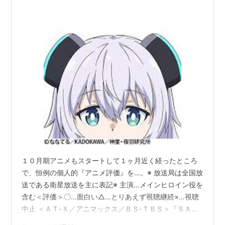
１０月期アニメもスタートして１ヶ月近く経ったところ
で、恒例の個人的『アニメ評価』を…。※ 放送局は全国放
送である衛星放送を主に表記※ 主演…メインヒロイン役を
含む＜評価＞〇…面白い△…とりあえず視聴継続×…視聴
中止 ＜ＡＴ-Ｘ／アニマックス／ＢＳ-ＴＢＳ＞『ＳＡＮ
ＤＡ（サンダ）』主演；庄司宇芽香（４０歳）評価…×１