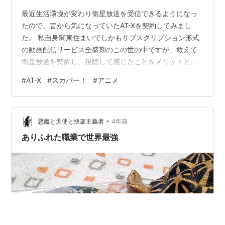
最近生活環境が変わり衛星放送を受信できるようになっ
たので、昔から気になっていたAT-Xを契約してみまし
た。 私自身関東住まいでしかもサブスクリプション形式
の動画配信サービス全盛期のこの世の中ですが、敢えて
衛星放送を契約し、視聴して感じたことをメリットとデ
メリットにまとめようと思います。 ちなみに今回はスカ
#
AT-X
#
スカパー！
#
アニメ
パー！(110度CS)のAT-Xについての記事です。J:COM等
のケーブルテレビやスカパー！プレミアム(124度/128度
CS)についてはわからないためあまり触れないこととしま
•
す。 AT-Xとは 契約してよかったこと ・新作アニメが視
悪魔と天使と快楽主義者
4年前
聴しやすい時間帯 ・最速放送が本当の最速 ・CMがない
ありふれた職業で世界最強
・極…