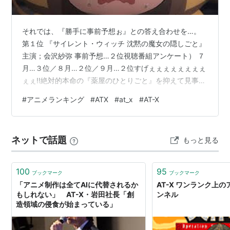
それでは、『勝手に事前予想ぉ』との答え合わせを…。
第１位 『サイレント・ウィッチ 沈黙の魔女の隠しごと』
主演；会沢紗弥 事前予想…２位視聴番組アンケート） ７
月…３位／８月…２位／９月…２位すげぇぇぇぇぇぇぇぇ
ぇぇ!!絶対的本命の『薬屋のひとりごと』を抑えて見事グ
ランプリを獲得ぅ！世間で一番注目されている作品より
#
アニメランキング
#
ATX
#
at_x
#
AT-X
も、ＡＴ-Ｘ独自で人気を得ている作品が受賞する流れ
は、前回、本命作品『葬送のフリーレン』を抑えて、
『負けヒロインが多すぎる！』がグランプリを受賞した
ネットで話題
もっと見る
のに似ています。第２位 『薬屋のひとりごと』主演；悠
木 碧事前予想…１位過去実績） ２０２３年（１期前半）
…５位／２０２４年（１期後半）……
100
95
ブックマーク
ブックマーク
「アニメ制作は全てAIに代替されるか
AT-X ワンランク上
もしれない」 AT-X・岩田社長「創
ンネル
造領域の侵食が始まっている」