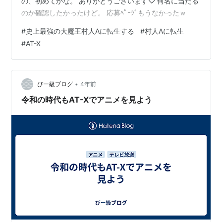
の、初めてかな。 ありがとうございます♡ 何名に当たる
のか確認したかったけど。 応募ﾍﾟｰｼﾞもうなかったｗ
#
史上最強の大魔王村人Aに転生する
#
村人Aに転生
#
AT-X
•
びー級ブログ
4年前
令和の時代もAT-Xでアニメを見よう