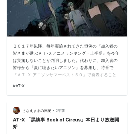
２０１７年以降、毎年実施されてきた恒例の『加入者の
皆さまが選ぶＡＴ-Ｘアニメランキング・上半期』を今年
は実施しないことが判明しました。代わりに、加入者の
皆様から『夏に聴きたいアニソン』を募集し、特番で
『ＡＴ-Ｘ アニソンサマーベスト５０』で発表することに
なりました。ちなみに私は、定番の夏ソングｓｕｐｅｒ
#
AT-X
ｃｅｌｌ 『♪君の知らない物語』をリクエスト。 って、
コトは置いておいて…、今年も密かに『ＡＴ-Ｘアニメラ
ンキング・上半期』の予想をしており、せっかくなの
•
で、『私が勝手に予想するＡＴ-Ｘアニメランキング２０
さなえままの日記
2年前
２５上半期』の発表をいたします！１位…『薬屋のひと
AT-X 「黒執事 Book of Circus」本日より放送開
りごと 第２期』主演；悠木 碧過去実績）…
始