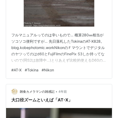
フルマニュアルってのは辛いもので… 概算280㎜相当が
ソコソコ便利ですが… 先日落札したTokinaのAT-X828。
blog.kobephotomic.workNikonのＦマウントでデジタル
のヤツってのはd60とFujiFilmのFinePix S3しか持ってな
いので(同S2は故障中…)とりあえず比較的使えるD60の方
に付けて撮ってみました。 普段はミラーレスのAFとフォ
#
AT-X
#
Tokina
#
Nikon
ーカスピーキングに慣れてしまってファインダーで正確
にピントを合わせるって事に疎くなってしまっててなか
なかに苦労しました。 仕事じゃないので露出はぶっつけ
•
本番で正解を出さなくても良いから、適当にアタリを付
雑食カメラマンの雑感記
4年前
けて追い込んでいけ…
大口径ズームといえば「AT-X」