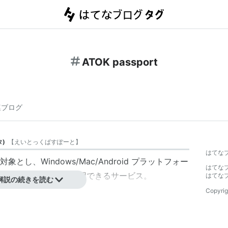
ATOK passport
連ブログ
タ
)
【
えいとっくぱすぽーと
】
はてな
対象とし、
Windows
/
Mac
/
Android
プラットフォー
はてな
ウェア「
ATOK
」が利用できるサービス。
はてな
解説の続きを読む
Copyrig