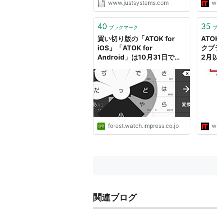
www.justsystems.com
w
40
35
ブックマーク
買い切り版の「ATOK for
ATO
iOS」「ATOK for
クプ
Android」は10月31日でサ
2月
ポート終了／ATOK
実質
Passport版の「ATOK for
Android」は引き続きサポー
ト対象【やじうまの杜】
forest.watch.impress.co.jp
w
関連ブログ