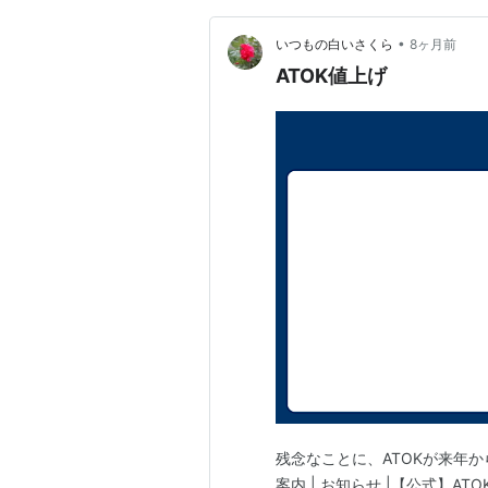
•
いつもの白いさくら
8ヶ月前
ATOK値上げ
残念なことに、ATOKが来年から
案内 | お知らせ |【公式】A