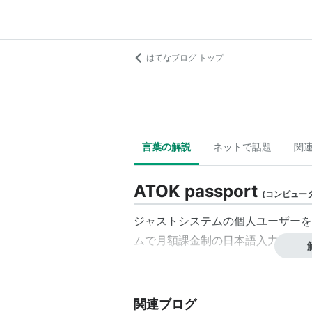
はてなブログ トップ
言葉の解説
ネットで話題
関
ATOK passport
(
コンピュー
ジャストシステム
の個人ユーザーを
ムで月額課金制の日本語入力ソフト
関連ブログ