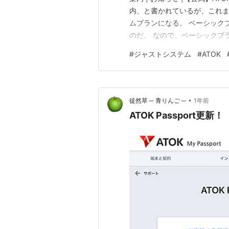
内、と書かれているが、これ
ムプランになる。 ベーシック
のだ。 なので、ベーシックプ
しまう。 プレミアムプランだ
#
ジャストシステム
#
ATOK
Androidプランの人は値上
で、ベーシ…
•
徒然草 ─ 青りんご ─
1年前
ATOK Passport更新！