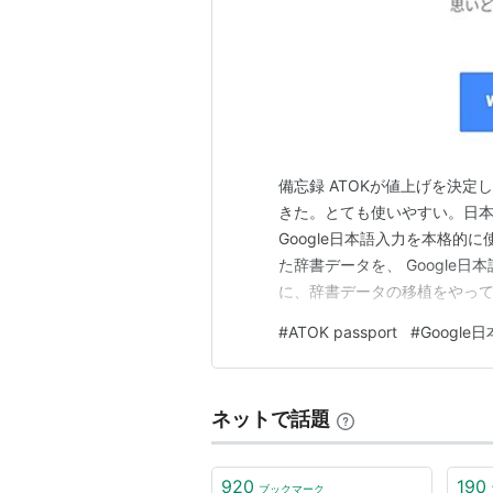
備忘録 ATOKが値上げを決定した
きた。とても使いやすい。日本
Google日本語入力を本格的に使う
た辞書データを、 Google
に、辞書データの移植をやってみた。 
いう作業が重要だった。 （１）
#
ATOK passport
#
Google
「＊」 という特殊文字を削除
ネットで話題
920
190
ブックマーク