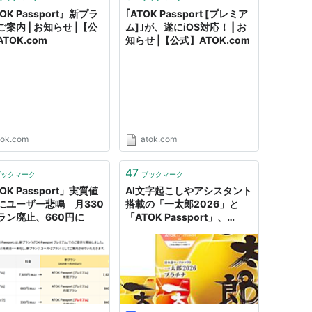
OK Passport』新プラ
｢ATOK Passport [プレミア
案内 | お知らせ |【公
ム]｣が、遂にiOS対応！ | お
TOK.com
知らせ |【公式】ATOK.com
tok.com
atok.com
47
ブックマーク
ブックマーク
OK Passport」実質値
AI文字起こしやアシスタント
にユーザー悲鳴 月330
搭載の「一太郎2026」と
ラン廃止、660円に
「ATOK Passport」、
2026年2月提供。ATOKは
ついにArm対応