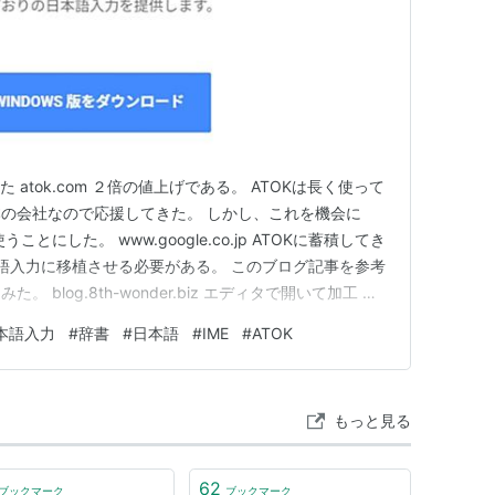
 atok.com ２倍の値上げである。 ATOKは長く使って
の会社なので応援してきた。 しかし、これを機会に
ことにした。 www.google.co.jp ATOKに蓄積してき
日本語入力に移植させる必要がある。 このブログ記事を参考
blog.8th-wonder.biz エディタで開いて加工 と
テキストファイルを、UTF-8 にする。 （２）「＄」
日本語入力
#
辞書
#
日本語
#
IME
#
ATOK
する。 これらの作業をやれ…
もっと見る
62
ブックマーク
ブックマーク