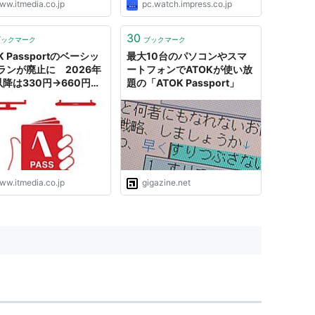
ww.itmedia.co.jp
pc.watch.impress.co.jp
30
ブックマーク
ブックマーク
K Passportのベーシッ
最大10台のパソコンやスマ
ランが廃止に 2026年
ートフォンでATOKが使い放
以降は330円→660円に
題の「ATOK Passport」
値上げ
ww.itmedia.co.jp
gigazine.net