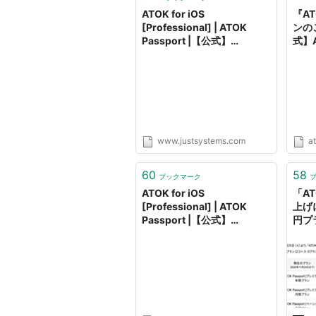
ATOK for iOS
『AT
[Professional] | ATOK
ンのご
Passport |【公式】
式】A
ATOK.com
www.justsystems.com
a
60
58
ブックマーク
ATOK for iOS
「AT
[Professional] | ATOK
上げ
Passport |【公式】
円プ
ATOK.com