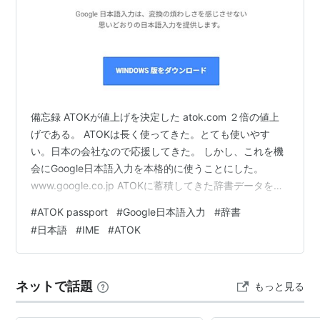
備忘録 ATOKが値上げを決定した atok.com ２倍の値上
げである。 ATOKは長く使ってきた。とても使いやす
い。日本の会社なので応援してきた。 しかし、これを機
会にGoogle日本語入力を本格的に使うことにした。
www.google.co.jp ATOKに蓄積してきた辞書データを、
Google日本語入力に移植させる必要がある。 このブログ
#
ATOK passport
#
Google日本語入力
#
辞書
記事を参考に、辞書データの移植をやってみた。
#
日本語
#
IME
#
ATOK
blog.8th-wonder.biz エディタで開いて加工 という作業
が重要だった。 （１）テキストファイルを、UTF-8 にす
る。 （２）「＄」「＊」 という特殊文字を削除する。
ネットで話題
もっと見る
これらの作業をやれ…