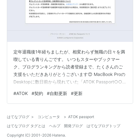
定年退職後1年経ちましたが、相変わらず無職の日々を満
喫している青りんごです。 いつもスターやブックマー
ク、ブログランキングから読者登録まで、たくさんのご
支援をいただきありがとうございます😊 MacBook Proの
Desktopに数日前から現れていた「ATOK Passport○○
～」というのをクリックしてみましたら、なんでも、自
#
ATOK
#
契約
#
自動更新
#
更新
動更新が有効に設定されていて、有効期限の7日前に自動
的にクレジットカードで決済されるというものでした。
これ、終活に向けて、あれこれのものを止めていってい
はてなブログ
>
コンピュータ
>
ATOK passport
る私には、また、一つやっかいなものだなあと。 Adobe
はてなブログ タグとは
ヘルプ
開発ブログ
はてなブログトップ
のソフトやMicrosoft Officeもそうなんですけ…
Copyright (C) 2001-
2026
Hatena.