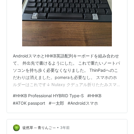
AndroidスマホとHHKB英語配列キーボードを組み合わせ
て、 外出先で書けるようにした。 これで重たいノートパ
ソコンを持ち歩く必要なくなりました。 ThinPadへのこ
だわりは消えました。pomeraも必要なし。 スマホのホ
ルダーはこれです↓ Nulaxy クデュアル折りたたみスマホ
スタンド、ポータビリティ角度調整可能スマート携帯ス
#
HHKB Professional HYBRID Type-S
#
HHKB
タンド アイフォン スマフォ アンドロイド iPhone 15 14
#
ATOK passport
#
一太郎
#
Androidスマホ
plus pro promax 13 mini 12 11 プロ マックス se Huawei
Xperia android に対応 - シルバー Nulaxy Amazon IME
日本語入…
•
徒然草 ─ 青りんご ─
3年前