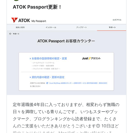
値上げといっても、プレミアムプランになるので、ベー
ATOK Passport更新！
シ…
定年退職後4年目に入っておりますが、相変わらず無職の
日々を満喫している青りんごです。 いつもスターやブッ
クマーク、ブログランキングから読者登録まで、たくさ
んのご支援をいただきありがとうございます😊 10日ほど
前のことになりますが、Macでずっと使い続けている