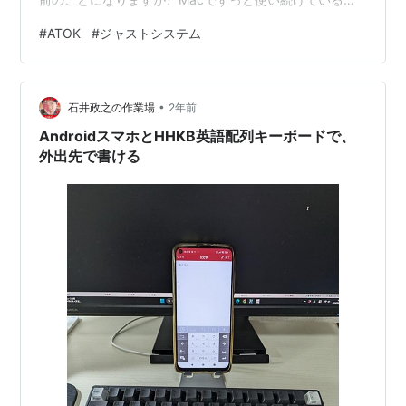
ATOK、現在はATOK Passportですが、契約を更新しまし
#
ATOK
#
ジャストシステム
た。 この年になって、インプッドメソッドが変わるリ
ハ、多分耐えられないと思います。 7、8年前でしたが、
一時、Appleの純正のインプッドメソッドを使ってみたり
•
もしたのですが、あのとき、思い切って移行すればでき
石井政之の作業場
2年前
たように思いますが、今となっては夢の泡ぐらいに実現
AndroidスマホとHHKB英語配列キーボードで、
不可能かと。 こ…
外出先で書ける