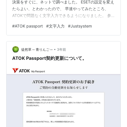
決策をすぐに、ネットで調べました。 ESETの設定を変え
たらよい、とわかったので、 早速やってみたところ、
ATOKで問題なく文字入力できるようになりました。 参
考にした情報 ESET導入環境で、ATOKアップデート後に
#
ATOK passport
#
文字入力
#
Justsystem
ブラウザー上で日本語文字が入力できなくなった
[058600]ESET導入環境で、ATOKアップデート後にブラ
ウザー上で日本語文字が入力できなくなった 2022年11月
•
にも、同じような不具合が発生していたようです。 過去
徒然草 ─ 青りんご ─
3年前
の教訓が活かされていなかった、と言わざ…
ATOK Passport契約更新について。