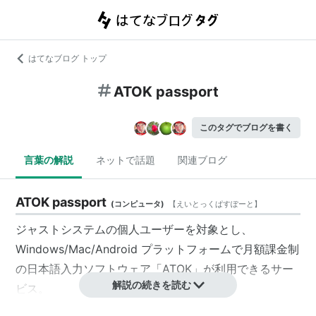
はてなブログ トップ
ATOK passport
このタグでブログを書く
言葉の解説
ネットで話題
関連ブログ
ATOK passport
(
コンピュータ
)
【
えいとっくぱすぽーと
】
ジャストシステム
の個人ユーザーを対象とし、
Windows
/
Mac
/
Android
プラットフォームで月額課金制
の日本語入力ソフトウェア「
ATOK
」が利用できるサー
解説の続きを読む
ビス。