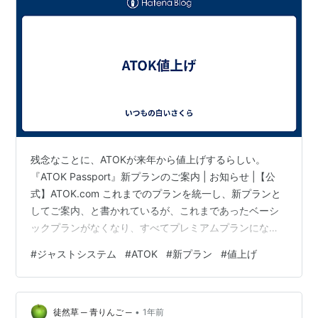
残念なことに、ATOKが来年から値上げするらしい。
『ATOK Passport』新プランのご案内 | お知らせ |【公
式】ATOK.com これまでのプランを統一し、新プランと
してご案内、と書かれているが、これまであったベーシ
ックプランがなくなり、すべてプレミアムプランにな
る。 ベーシックプランは月額330円だが、プレミアムプ
#
ジャストシステム
#
ATOK
#
新プラン
#
値上げ
ランは660円なのだ。 なので、ベーシックプランの人
は、そのまま継続すると勝手に660円になってしまう。
プレミアムプランだった人は何も変わらないが、ベーシ
•
ックプランやMacやAndroidプランの人は値上げとなる。
徒然草 ─ 青りんご ─
1年前