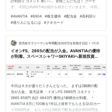
計利回り コメント 寒い～。 皆様こんにちは！ フーで
す。 今回はAVANTIAの紹介を紹介していきます。 今回の
株主優待 VANTIAからの株主優待は「クオカード（1,000
#
AVANTIA
#
8904
#
株主優待
#
配当金
#
高利回り
円相当）」になります。 今回の配当金 今回の配当金は19
#
億り人になるには
#
クオカード
円×100株＝1,900円。 私は現在特定口座で保有をしてお
ります。 税引き後の入金金額は1,515円となりました。
AVANTIA（8904） AVANTIAの紹介していきたいと思い
ます。 配…
•
安月給サラリーマンが年間配当300万を目指す日記
2年前
イオンFS、2865の配当が入金。AVANTIAの優待
が到着。スペースシャワーSKIYAKIへ新規投資。
三菱UFJFG、三井住友FGが増配。
今日はネタが盛りだくさんとなった。 まずは2銘柄の配
当が入金。 楽天証券 ・イオンFS 3985円 コネクト ・
2865 858円 合計 4843円 優待は1銘柄分が到着。 ・
AVANTIA 8月に100株を1年以上保有でもらえるQUOカー
ド1000円分。 もらうのは3回目で配当は合計9500円ほ