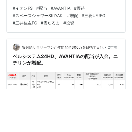
ど受領。 優待廃止や大きな減配が無ければこのまま元が
#
イオンFS
#
配当
#
AVANTIA
#
優待
取れるまで保有し続ける・・・ 日中は単元未満の銘柄を
#
スペースシャワーSKIYAKI
#
増配
#
三菱UFJFG
少し売却し、以前から欲しかったスペースシャワー
#
三井住友FG
#
雪だるま
#
投資
SKIYAKIへ388円で100株新規投資。 スペースシャワー
SKIYAKIはCS等に音楽番組供給、大型フェスなどを開催
している会社。 5年チャートで見…
•
安月給サラリーマンが年間配当300万を目指す日記
2年前
ベルシステム24HD、AVANTIAの配当が入金。ニ
チリンが増配。
今日は配当2銘柄、決算で増配が1銘柄。 配当 ・ベルシス
テム24HD 7782円 ・AVANTIA 1515円 合計 9297円とな
る。 これで楽天証券で受け取った日本円の配当の合計が