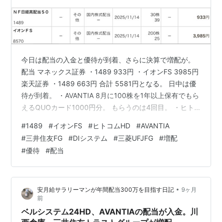
UFJFG、三井住友FGが増配。
今日は配当の入金と優待が到着、さらに決算で増配が。
配当 マネックス証券 ・1489 933円 ・イオンFS 3985円
楽天証券 ・1489 663円 合計 5581円となる。 日中は優
待が到着。 ・AVANTIA 8月に100株を1年以上保有でもら
えるQUOカード1000円分。 もらうのは4回目。 ・ヒト
コムHD 8月に100株保有でもらえるデジタルギフト1000
#
1489
#
イオンFS
#
ヒトコムHD
#
AVANTIA
円分の申し込みの説明用紙。 今回が初取得。 すぐに申し
#
三井住友FG
#
DIシステム
#
三菱UFJFG
#
増配
込んで、dポイント1000ポイントに交換。 デジタルギフ
#
優待
#
配当
トは投信の買付費用にできるのでありがたい。 決算では
3銘柄が増配。 ・DIシステム 6%増益で年1円増配×107株
保有。…
•
安月給サラリーマンが年間配当300万を目指す日記
9ヶ月
前
ベルシステム24HD、AVANTIAの配当が入金。川