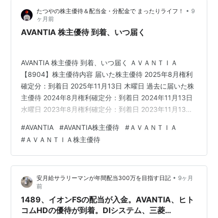
カードを回収してもらいますが、オリジナルデザインの
•
たつやの株主優待＆配当金・分配金で まったりライフ！
9
ものは忘れずに返却してもらいます。 よかったら一押し
ヶ月前
をお願いします。 人気ブログランキング ランキング参加
AVANTIA 株主優待 到着、いつ届く
中株式投資・FX・マネ…
AVANTIA 株主優待 到着、いつ届く ＡＶＡＮＴＩＡ
【8904】株主優待内容 届いた株主優待 2025年8月権利
確定分：到着日 2025年11月13日 木曜日 過去に届いた株
主優待 2024年8月権利確定分：到着日 2024年11月13日
水曜日 2023年8月権利確定分：到着日 2023年11月13日
月曜日 最後に AVANTIA 株主優待 到着、いつ届く この記
#
AVANTIA
#
AVANTIA株主優待
#
ＡＶＡＮＴＩＡ
事では、AVANTIAから株主優待が到着したので、いつ届
#
ＡＶＡＮＴＩＡ株主優待
くか、届いた優待の内容についてブログで紹介します。
ＡＶＡＮＴＩＡ【8904】株主優待内容 権利確定月 8月末
日 株主優待の内容 QUOカード 1年以上継続保有* 100…
•
安月給サラリーマンが年間配当300万を目指す日記
9ヶ月
前
1489、イオンFSの配当が入金。AVANTIA、ヒト
コムHDの優待が到着。DIシステム、三菱