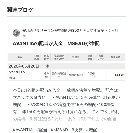
関連ブログ
•
安月給サラリーマンが年間配当300万を目指す日記
3ヶ月
前
AVANTIAの配当が入金、MS&ADが増配
今日は1銘柄の配当が入金、1銘柄が決算で増配。 配当は
マネックス証券に。 ・AVANTIA 1515円 決算では1銘柄が
増配。 ・MS&AD 13.8%増益で年15円の増配×100株保
有。 年1500円配当が増える計算になる。 これで3月権利
の銘柄の決算はほぼ終わり。 あとは3月下旬までの配当
ラッシュとなる。 ランキング参加中不労所得 にほんブロ
#
AVANTIA
#
配当
#
MS&AD
#
決算
#
増配
グ村