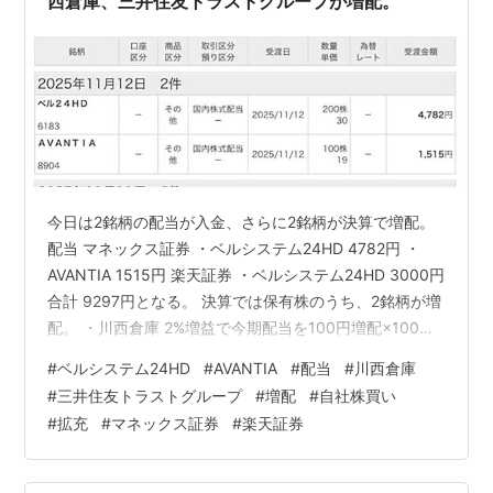
西倉庫、三井住友トラストグループが増配。
今日は2銘柄の配当が入金、さらに2銘柄が決算で増配。
配当 マネックス証券 ・ベルシステム24HD 4782円 ・
AVANTIA 1515円 楽天証券 ・ベルシステム24HD 3000円
合計 9297円となる。 決算では保有株のうち、2銘柄が増
配。 ・川西倉庫 2%増益で今期配当を100円増配×100株
保有。 ・三井住友トラストグループ 5%上方修正で年10
#
ベルシステム24HD
#
AVANTIA
#
配当
#
川西倉庫
円の増配×18株保有。 合計 年10180円配当が増える計算
#
三井住友トラストグループ
#
増配
#
自社株買い
になる。 川西倉庫は記念配当ということで、100円分は
#
拡充
#
マネックス証券
#
楽天証券
2027年度まで実施とのこと。 さらに株価によっては自社
株買いや優待の拡充もありそう？ 場中の発表だったた
め、株価はストップ…