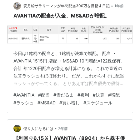
•
安月給サラリーマンが年間配当300万を目指す日記
1年前
AVANTIAの配当が入金、MS&ADが増配。
今日は1銘柄の配当と、1銘柄が決算で増配。 配当 ・
AVANTIA 1515円 増配 ・MS&AD 10円増配×122株保有。
合計 年1220円配当が増える計算になる。 これで直近の
決算ラッシュもほぼ終わり。 だが、これからすぐに配当
ラッシュがやってくる。 とりあえずは配当優先で優待銘
柄もボチボチ増やしては行きたいところでもある・・・
#
AVANTIA
#
配当
#
雪だるま
#
複利
#
決算
#
増配
新NISAで始める！年間240万円の配当金が入ってくる究
#
ラッシュ
#
MS&AD
#
買い増し
#
スケジュール
極の株式投資 作者:配当太郎 クロスメディア・パブリッ
シング（インプレス） Amazon にほんブログ村
•
億り人になるには
2年前
【利回り6.15％】AVANTIA（8904）から株主優