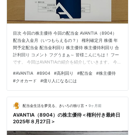
目次 今回の株主優待 今回の配当金 AVANTIA（8904）
配当金入金月（いつもらえるの？） 権利確定月 株価 年
間予定配当金 配当金利回り 株主優待 株主優待利回り 合
計利回り コメント フグうまぁ～ 皆様こんにちは！ フー
です。 今回はAVANTIAの紹介を紹介していきます。 今回
の株主優待 AVANTIAからの株主優待は「クオカード
#
AVANTIA
#
8904
#
高利回り
#
配当金
#
株主優待
（1,000円相当）」になります。 今回の配当金 今回の配
#
クオカード
#
億り人になるには
当金は19円×100株＝1,900円。 私は現在特定口座で保有
をしております。 税引き後の入金金額は1,515円となりま
した。 AVANTIA（8904） AVANTIAの紹介していきたい
と思います…
•
配当金生活を夢見る、きいろの独り言
9ヶ月前
AVANTIA（8904）の株主優待＜権利付き最終日
2025年８月27日＞