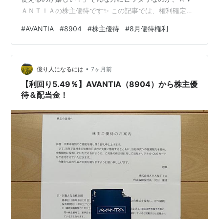
ＡＮＴＩＡの株主優待です✨ この記事では、権利確定日
や株数ごとの優待内容、長期保有のポイントまで、わか
#
AVANTIA
#
8904
#
株主優待
#
8月優待権利
りやすくまとめました📌 📅 基本情報 権利確定日：8月末
日 単元株数：100株 優待の種類：買い物券・プリペイド
カード 配当（予想）：1株38円 株主優待も配当も、手軽
•
に楽しみたい方にピッタリの銘柄です💡 🎁 優待内容詳細
億り人になるには
7ヶ月前
QUOカードがもらえる！ 保有株数 優待…
【利回り5.49％】AVANTIA（8904）から株主優
待＆配当金！