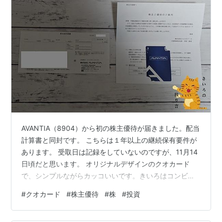
AVANTIA（8904）から初の株主優待が届きました。配当
計算書と同封です。 こちらは１年以上の継続保有要件が
あります。 受取日は記録をしていないのですが、11月14
日頃だと思います。 オリジナルデザインのクオカード
で、シンプルながらカッコいいです。きいろはコンビニ
で買い物をする時にクオカードを使います。 公共料金な
#
クオカード
#
株主優待
#
株
#
投資
どカードが使えないものは現金ですが、買い物では５年
以上クオカードで事足りています。 使用後はコンビニに