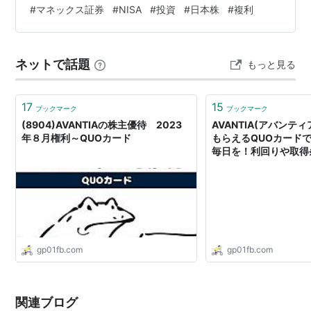
#
マネックス証券
#
NISA
#
投資
#
日本株
#
複利
ネットで話題
もっと見る
17
15
ブックマーク
ブックマーク
(8904)AVANTIAの株主優待 2023
AVANTIA(アバンテ
年８月権利～QUOカード
もらえるQUOカード
毎日を！利回りや取得
gp01fb.com
gp01fb.com
関連ブログ