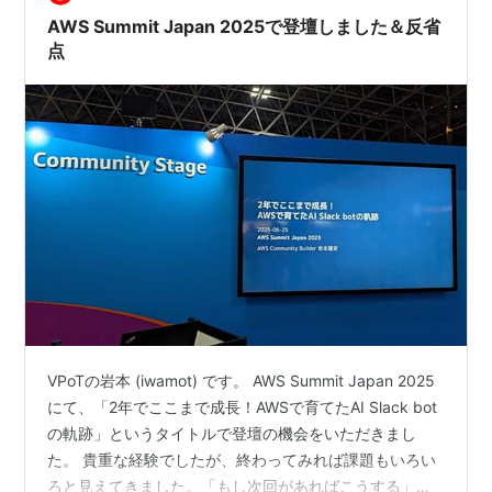
社の"箸"とPage…
AWS Summit Japan 2025で登壇しました＆反省
点
VPoTの岩本 (iwamot) です。 AWS Summit Japan 2025
にて、「2年でここまで成長！AWSで育てたAI Slack bot
の軌跡」というタイトルで登壇の機会をいただきまし
た。 貴重な経験でしたが、終わってみれば課題もいろい
ろと見えてきました。「もし次回があればこうする」と