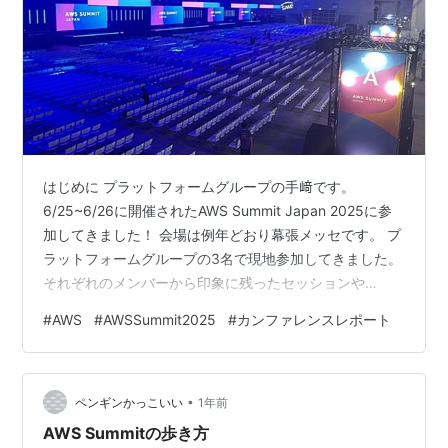
はじめに プラットフォームグループの手﨑です。
6/25~6/26に開催されたAWS Summit Japan 2025に参
加してきました！ 会場は例年どおり幕張メッセです。 プ
ラットフォームグループの3名で現地参加してきました。
それぞれのメンバーから印象に残ったセッションや
summit参加に対する感想を記載させていただきます。 は
#
AWS
#
AWSSummit2025
#
カンファレンスレポート
じめに 参加セッションのレポート 生成 AI による検索ア
プリケーションの拡張 組織全体で AWS コスト最適化を
加速する Amazon ECS & AWS Fargate 運用アーキテク
•
チャ2025 オープンテーブルフォーマットで実現する、大
ペンギンかっこいい
1年前
規模データ分析基盤の…
AWS Summitの歩き方