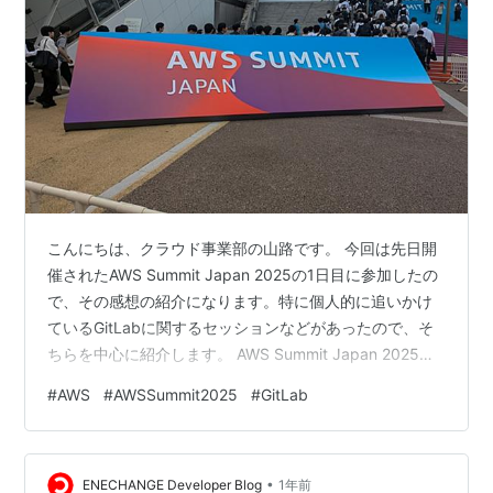
こんにちは、クラウド事業部の山路です。 今回は先日開
催されたAWS Summit Japan 2025の1日目に参加したの
で、その感想の紹介になります。特に個人的に追いかけ
ているGitLabに関するセッションなどがあったので、そ
ちらを中心に紹介します。 AWS Summit Japan 2025の
様子 私は昨年度のAWS Summit Japanにも参加させてい
#
AWS
#
AWSSummit2025
#
GitLab
ただいており、 (天候が悪かったにもかかわらず) 昨年と
比べて参加者が多い印象でした。 EXPOの様子はこち
ら。今年も多くの企業が参加されており、いろんなグッ
•
ズをいただきました。個人的なお気に入りはHashiCorp
ENECHANGE Developer Blog
1年前