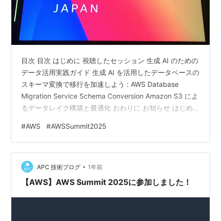
目次 目次 はじめに 視聴したセッション 生成 AI のための
データ活用実践ガイド 生成 AI を活用したデータベースの
スキーマ変換で移行を加速しよう : AWS Database
Migration Service Schema Conversion Amazon S3 によ
るデータレイク構築と最適化 おわりに お知らせ はじめ
に こんにちは、クラウド事業部の坂口です。 タイトルに
#
AWS
#
AWSSummit2025
もある通り、AWS Summit Japan 2025 に参加してきま
した。 今年の参加日は種々の都合で 6/25(水) の1日目の
み。 そんな中で幸いにも聴くことができたブレイクアウ
•
トセッションについて、感想を書…
APC 技術ブログ
1年前
【AWS】AWS Summit 2025に参加しました！