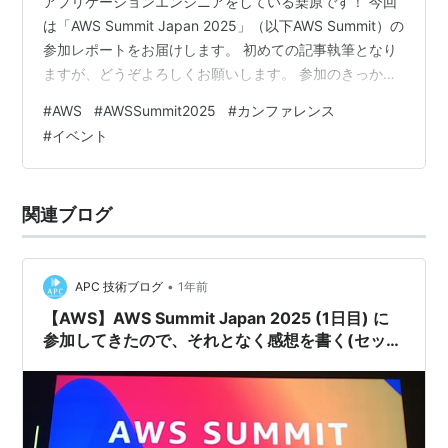
アプリケーションエンジニアをしている桒原です！ 今回
は「AWS Summit Japan 2025」（以下AWS Summit）の
参加レポートをお届けします。 初めての記事執筆となり
ますが、どうぞよろしくお願いします。 参加のきっかけ
当日の雰囲気 印象に残ったセッション Amazon Nova 入
#
AWS
#
AWSSummit2025
#
カンファレンス
門セッション Amazon Nova Canvasの活用事例 イベン
#
イベント
ト後の感想会 主要な議論内容 振り返り おわりに 参加の
きっかけ もともと研修期間中にAWS JumpStartに参加し
た経験があり、AWS Summitにも興味を持っていまし
関連ブログ
た。…
•
APC 技術ブログ
1年前
【AWS】AWS Summit Japan 2025 (1日目) に
参加してきたので、それとなく感想を書く(セッシ
ョン編)