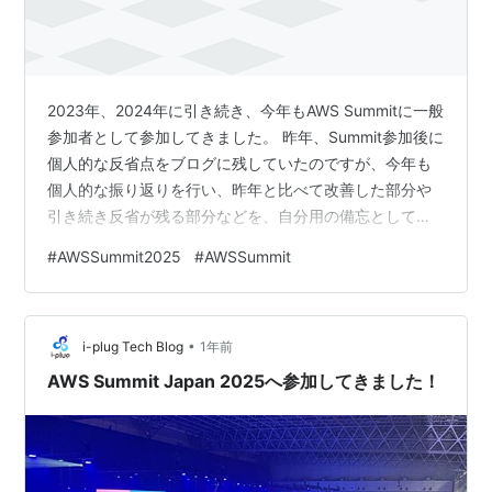
2023年、2024年に引き続き、今年もAWS Summitに一般
参加者として参加してきました。 昨年、Summit参加後に
個人的な反省点をブログに残していたのですが、今年も
個人的な振り返りを行い、昨年と比べて改善した部分や
引き続き反省が残る部分などを、自分用の備忘として残
したいと思います。 なお、昨年書いた個人的な反省ブロ
#
AWSSummit2025
#
AWSSummit
グは以下です。 yuy-83.hatenablog.com 個人的な感想
AWS Builders' Fairがとても面白かった Expoの展示はど
こも人がスゴい。。 生成AIに関するブース・セッション
•
は去年に引き続き多かったが、、 リアルで友人知人に会
i-plug Tech Blog
1年前
えて嬉しかった 2年…
AWS Summit Japan 2025へ参加してきました！