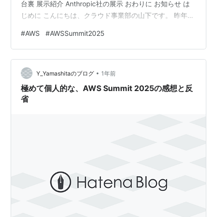
台裏 展示紹介 Anthropic社の展示 おわりに お知らせ は
じめに こんにちは、クラウド事業部の山下です。 昨年に
引き続き、2025年6月25日にAWS Summitに参加してき
#
AWS
#
AWSSummit2025
ました。 少し時間が空いてしまいましたが、会場の雰囲
気や気になった展示・セッションについて振り返りつつ
紹介したいと思います。 イベントの概要 イベント名：
•
AWS Summit 2025 開催日：2025年6月25日-26日の2日
Y_Yamashitaのブログ
1年前
間 会場：幕張メッ…
極めて個人的な、AWS Summit 2025の感想と反
省