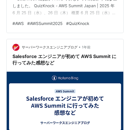
しました。 QuizKnock - AWS Summit Japan | 2025 年
6 月 25 日（水）、26 日（木） 概要 6 月 25 日（水）
18:10 ごろより基調講演会場で AWS に関連したクイズ大
#
AWS
#
AWSSummit2025
#
QuizKnock
会の実施が決定しました。伊沢 氏、須貝 氏、 falcon
氏、Ziphil 氏が登壇し、ご来場の皆様とクイズ大会を行い
ます。クイズ大会はセッション登録不要でご参加いただ
•
けます。 全員が参加でき…
サーバーワークスエンジニアブログ
1年前
Salesforce エンジニアが初めて AWS Summit に
行ってみた感想など