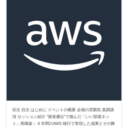
目次 目次 はじめに イベントの概要 会場の雰囲気 基調講
演 セッション紹介 “後発優位”で挑んだ「いい部屋ネッ
ト」再構築： 4 年間のAWS 移行で実現した成果とその舞