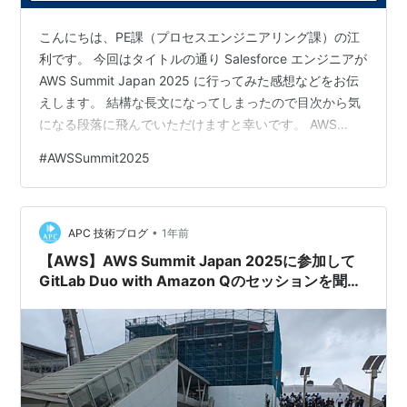
こんにちは、PE課（プロセスエンジニアリング課）の江
利です。 今回はタイトルの通り Salesforce エンジニアが
AWS Summit Japan 2025 に行ってみた感想などをお伝
えします。 結構な長文になってしまったので目次から気
になる段落に飛んでいただけますと幸いです。 AWS
Summit とは Day1 基調講演 Day1 通しての感想など お
#
AWSSummit2025
弁当とか持ち物とか 現地でしかできない体験を優先する
Day2 Special Session Day2 通しての感想など AFEELA 1
の実車展示。 Serverlesspresso - コーヒーをサーバーレ
•
スとともに - IoT…
APC 技術ブログ
1年前
【AWS】AWS Summit Japan 2025に参加して
GitLab Duo with Amazon Qのセッションを聞い
てきた