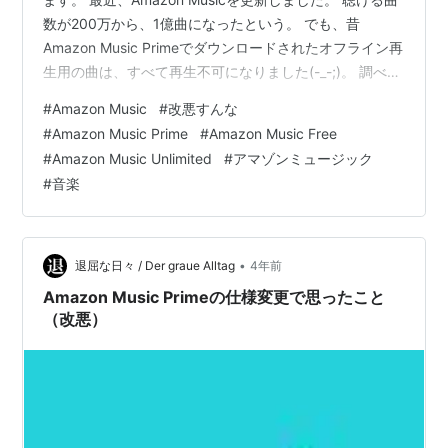
数が200万から、1億曲になったという。 でも、昔
Amazon Music Primeでダウンロードされたオフライン再
生用の曲は、すべて再生不可になりました(-_-;)。 調べて
みたら、今回の更新でダウンロード機能がキャンセルさ
#
Amazon Music
#
改悪すんな
れたようです。 以前のAmazon Music Primeに戻る方法
#
Amazon Music Prime
#
Amazon Music Free
をいろいろ探しましたが、それができないようです。 だ
#
Amazon Music Unlimited
#
アマゾンミュージック
ったらオフライン視聴だけでもできればいいと思ってい
#
音楽
て、やっと方法が見つかりました。 bit.ly この記事のと
おりにやっ…
•
退屈な日々 / Der graue Alltag
4年前
Amazon Music Primeの仕様変更で思ったこと
（改悪）