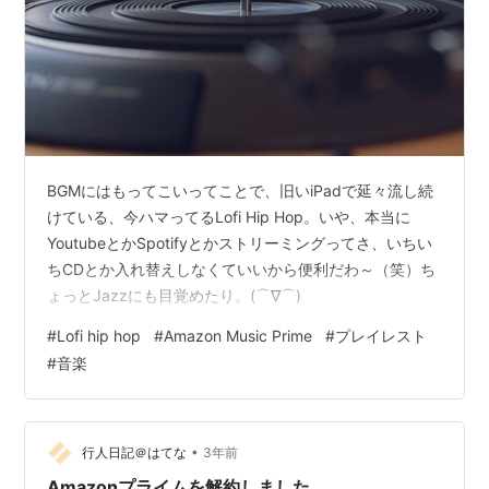
BGMにはもってこいってことで、旧いiPadで延々流し続
けている、今ハマってるLofi Hip Hop。いや、本当に
YoutubeとかSpotifyとかストリーミングってさ、いちい
ちCDとか入れ替えしなくていいから便利だわ～（笑）ち
ょっとJazzにも目覚めたり。(⌒∇⌒)
#
Lofi hip hop
#
Amazon Music Prime
#
プレイレスト
#
音楽
•
行人日記＠はてな
3年前
Amazonプライムを解約しました