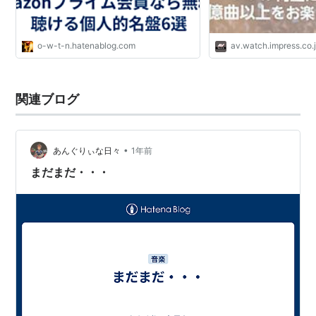
o-w-t-n.hatenablog.com
av.watch.impress.co.
関連ブログ
•
あんぐりぃな日々
1年前
まだまだ・・・