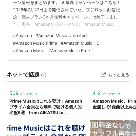
ーン情報をまとめます。 ★最新キャンペーンはこちら！
2026年7月27日まで開催されていた、フジロック配信記
念「個人プラン3か月無料キャンペーン」は終了しまし
た。現在、Amazon公式ページでは、Amazon Music
Unlimited個人プランの「最初の30日間無料」が案内され
#
Amazon
#
Amazon Music Unlimited
ています。 1億曲以上が広告なしで聴き放題になり、
#
Amazon Music Prime
#
Amazon Music HD
HD・Ultra HDなどの高音質にも対応。さらに、Amazon
#
Amazon Music
#
Amazon Music Free
Music Unlimitedでは、対象のオーディオブックを毎月1
冊聴けます。 無料体験終了後は、月額1,180円。Amazo…
ネットで話題
もっと見る
509
412
ブックマーク
ブックマーク
Prime Musicはこれを聴け！Amazon
Amazon Music、P
プライム会員なら無料で聴ける個人的
金無しで1億曲以上再
名盤6選 - from AIKATSU to
Everywhere