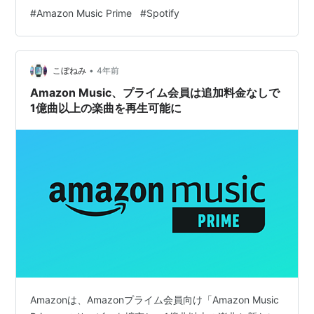
Mobile LLCミュージック無料楽曲数を大幅に増やした一
#
Amazon Music Prime
#
Spotify
方で、基本的に「おすすめ曲」を交えたシャッフル再生
のみとなり、聴きたい曲を選んで再生することができな
くなった。楽曲数は同社の音楽ストリーミングサービス
•
「Amazon Music Unlimited」と同じとのこと。アーティ
こぼねみ
4年前
ストや楽曲を検索して…
Amazon Music、プライム会員は追加料金なしで
1億曲以上の楽曲を再生可能に
Amazonは、Amazonプライム会員向け「Amazon Music