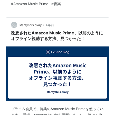
れらの数の音楽が聴き放題で楽しめます。 これからは膨
#
Amazon Music Prime
#
音楽
大な楽曲を存分に楽しめることができる！ 改訂にはこう
ありました。 一億曲以上の楽曲 シャッフル再生のみ 音
質はSD音質 そんなに甘くはなく制約がキチンとありまし
•
た。特にシャッフル再生の使い勝手が悪いかなと思いま
starsyshi’s diary
4年前
す。 とはいえ最新の楽曲も聴くことができる。…
改悪されたAmazon Music Prime、以前のように
オフライン視聴する方法、見つかった！
プライム会員で、特典のAmazon Music Primeを使ってい
ます。 最近、Amazon Musicを更新しました。 聴ける曲