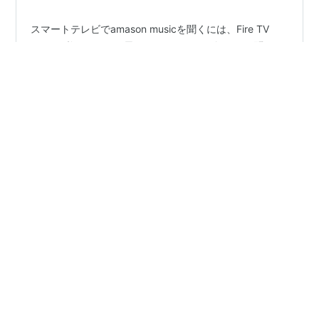
スマートテレビでamason musicを聞くには、Fire TV
Stickが必要なんだと思っていましたが、無くても聞くこ
とができたので、やり方を紹介してみたいと思います。
我が家は、ソニーのブラビアですが、他のスマートテレ
ビ（アンドロイド）でも同じように出来るのではないか
と思います。ちなみに、アレクサも持っておりません。
#
Amazon Prime
#
Amazon Music Prime
私の場合、通常の方法だとエラーになりました 上記でう
#
Amazon Music
まく行かなかった場合の方法 最後に 私の場合、通常の方
法だとエラーになりました まず、TVにamason musicの