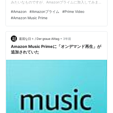
みたいなものですが、Amazonプライムに加入してみまし
た。というわけで、2カ月に満たない期間ですが、
#
Amazon
#
Amazonプライム
#
Prime Video
Amazonプライムに加入した感想はこんな感じ↓です。〇
#
Amazon Music Prime
Prime Video ・「ぼっち・ざ・ろっく！」が無料で見ら
れたのは良かった。近所のGEOならDVD6枚なので660円
掛かった筈。 ・「ぼっち・ざ・ろっく！」以外では、最
近は映画を映画館で見ることが多く、活用しな…
•
退屈な日々 / Der graue Alltag
3年前
Amazon Music Primeに「オンデマンド再生」が
追加されていた