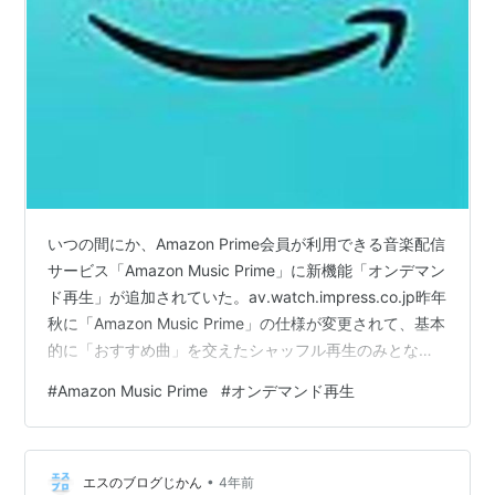
いつの間にか、Amazon Prime会員が利用できる音楽配信
サービス「Amazon Music Prime」に新機能「オンデマン
ド再生」が追加されていた。av.watch.impress.co.jp昨年
秋に「Amazon Music Prime」の仕様が変更されて、基本
的に「おすすめ曲」を交えたシャッフル再生のみとな
り、聴きたい曲を選んで再生できなくなり、激怒した人
#
Amazon Music Prime
#
オンデマンド再生
も少なくないだろう。alltag.hatenablog.jpこの仕様変更
はユーザーの間で不況だったのか、今回、ユーザーが作
成したプレイリスト（最低15曲・最大50曲）に曲を追加
•
することで、オンデマンド再生、オフライン再生、スキ
エスのブログじかん
4年前